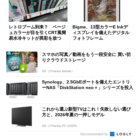
レトロブーム到来？ ベージ
Bigme、13型カラーE Inkデ
ュカラーが目を引くCRT風簡
ィスプレイを備えたデジタル
易水冷キットが異彩を放つ
フォトフレーム
スマホの写真／動画をもう一段安全に 買い切
りクラウドストレージ
AD（ITmedia Mobile）
Synology、2.5GbEポートを備えたエントリ
ーNAS「DiskStation neo＋」シリーズを投入
これから選ぶ新型TVはこれ！失敗しない選び
方と、2026年夏の一押しモデル
AD（ITmedia PC USER）
Recommended by