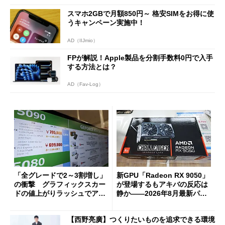
スマホ2GBで月額850円～ 格安SIMをお得に使
うキャンペーン実施中！
AD（IIJmio）
FPが解説！Apple製品を分割手数料0円で入手
する方法とは？
AD（Fav-Log）
「全グレードで2～3割増し」
新GPU「Radeon RX 9050」
の衝撃 グラフィックスカー
が登場するもアキバの反応は
ドの値上がりラッシュでアキ
静か――2026年8月最新パー
バの購入制限が深刻化
ツ事情
【西野亮廣】つくりたいものを追求できる環境