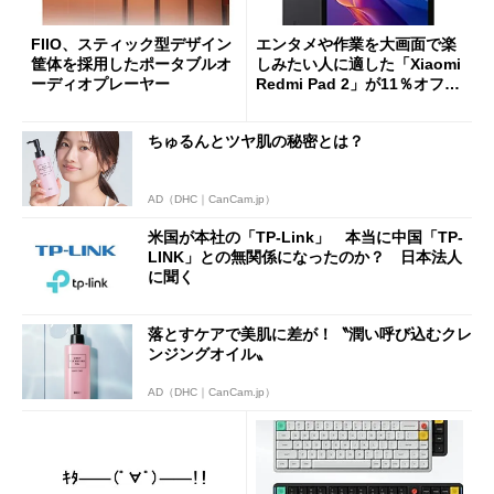
FIIO、スティック型デザイン
エンタメや作業を大画面で楽
筐体を採用したポータブルオ
しみたい人に適した「Xiaomi
ーディオプレーヤー
Redmi Pad 2」が11％オフの
2万4980円に
ちゅるんとツヤ肌の秘密とは？
AD（DHC｜CanCam.jp）
米国が本社の「TP-Link」 本当に中国「TP-
LINK」との無関係になったのか？ 日本法人
に聞く
落とすケアで美肌に差が！〝潤い呼び込むクレ
ンジングオイル〟
AD（DHC｜CanCam.jp）