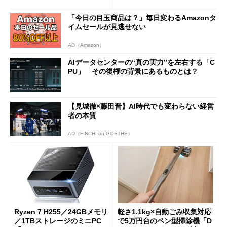
新製品を予想する
じゃなくても欲しくなる
「今日の目玉商品は？」毎日変わるAmazonタ
イムセールが見逃せない
AD（Amazon）
AIデータセンターの“真の実力”を左右する「C
PU」 その復権の背景にあるものとは？
【見城徹×藤田晋】AI時代でも変わらない経営
者の本質
AD（FINCHI on GOETHE）
Ryzen 7 H255／24GBメモリ
軽さ1.1kg×自動ごみ収集対応
／1TBストレージのミニPC
で5万円台のペン型掃除機「D