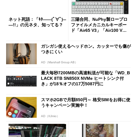
ネット死語：「ｷﾀ――(ﾟ∀ﾟ)―
三陽合同、NuPhy製ロープロ
―!!」の元ネタ、知ってる？
ファイルメカニカルキーボー
ド「Air65 V3」「Air100 V
3」を発売
ガシガシ使えるヘッドホン。カッターでも傷が
つきにくい
AD（Marshall Group AB）
最大毎秒7200MBの高速転送が可能な「WD_B
LACK 8TB SN850X NVMe ヒートシンク付
き」が18％オフの17万5087円に
スマホ2GBで月額850円～ 格安SIMをお得に使
うキャンペーン実施中！
AD（IIJmio）