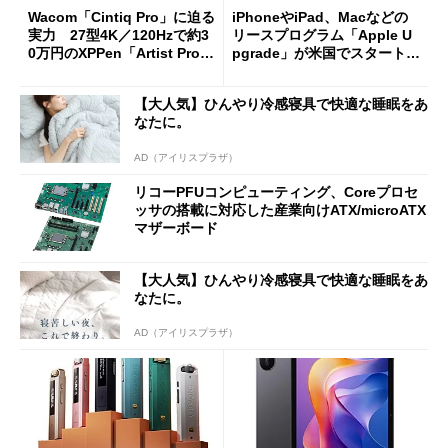
Wacom「Cintiq Pro」に迫る
iPhoneやiPad、Macなどの
実力 27型4K／120Hzで約3
リースプログラム「Apple U
0万円のXPPen「Artist Pro 2
pgrade」が米国でスタート／
7（Gen 2）」でお絵描きして
Bluetooth LEの新規格「Blu
分かった魅力と妥協点
etooth High Data Throughp
【大人気】ひんやり冷感寝具で快適な睡眠をあ
ut」が明...
なたに。
AD（アイリスプラザ）
リコーPFUコンピューティング、Coreプロセ
ッサの搭載に対応した産業向けATX/microATX
マザーボード
【大人気】ひんやり冷感寝具で快適な睡眠をあ
なたに。
AD（アイリスプラザ）