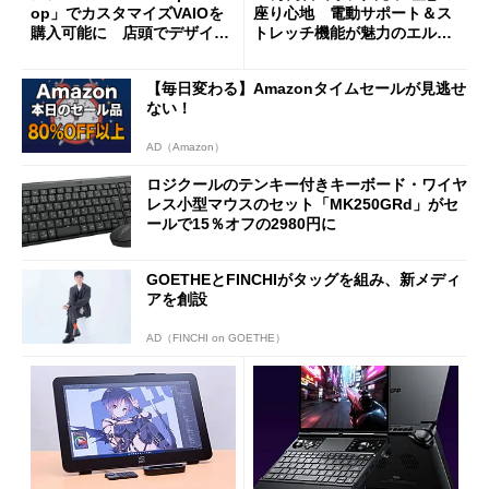
op」でカスタマイズVAIOを
座り心地 電動サポート＆ス
購入可能に 店頭でデザイン
トレッチ機能が魅力のエルゴ
や質感を確認しながら購入可
ノミクスチェア「LiberNovo
能
Omni Gen」を試す
【毎日変わる】Amazonタイムセールが見逃せ
ない！
AD（Amazon）
ロジクールのテンキー付きキーボード・ワイヤ
レス小型マウスのセット「MK250GRd」がセ
ールで15％オフの2980円に
GOETHEとFINCHIがタッグを組み、新メディ
アを創設
AD（FINCHI on GOETHE）