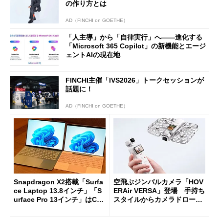
の作り方とは
AD（FINCHI on GOETHE）
「人主導」から「自律実行」へ――進化する
「Microsoft 365 Copilot」の新機能とエージ
ェントAIの現在地
FINCHI主催「IVS2026」トークセッションが
話題に！
AD（FINCHI on GOETHE）
Snapdragon X2搭載「Surfa
空飛ぶジンバルカメラ「HOV
ce Laptop 13.8インチ」「S
ERAir VERSA」登場 手持ち
urface Pro 13インチ」はCop
スタイルからカメラドローン
ilot+ PCの“完成形”？ 外観
に合体変形
をじっくりとチェックしてみ