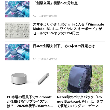
「創薬立国」復活への分岐点
た
AD（三菱総合研究所）
スマホより小さくポケットに入る「Winmaxle
Mobdel B1 ミニ ワイヤレス キーボード」が
セールで10％オフの3794円に
日本の創薬力低下、その本当の課題とは
AD（三菱総合研究所）
PC市場の逆風下でMicrosoft
Razer印のバックパック「Ro
が仕掛ける“サプライズ”と
gue Backpack V4」は、タフ
は？ 2026年後半のSurface
で収納力バツグン ゲーマー