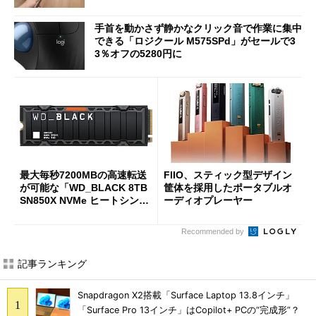
手首を動かさず静かなクリック音で作業に集中
できる「ロジクール M575SPd」がセールで3
3％オフの5280円に
最大毎秒7200MBの高速転送
FIIO、スティック型デザイン
が可能な「WD_BLACK 8TB
筐体を採用したポータブルオ
SN850X NVMe ヒートシンク
ーディオプレーヤー
付き」が18％オフの17万508
7円に
Recommended by
記事ランキング
Snapdragon X2搭載「Surface Laptop 13.8インチ」
「Surface Pro 13インチ」はCopilot+ PCの“完成形”？