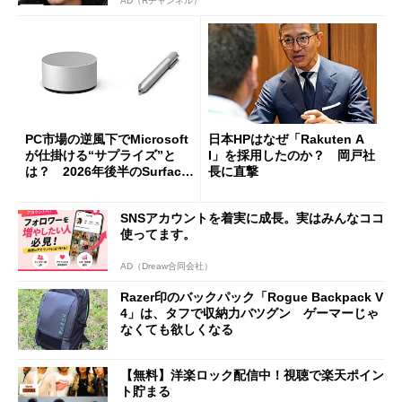
AD（Rチャンネル）
PC市場の逆風下でMicrosoft
日本HPはなぜ「Rakuten A
が仕掛ける“サプライズ”と
I」を採用したのか？ 岡戸社
は？ 2026年後半のSurface
長に直撃
新製品を予想する
SNSアカウントを着実に成長。実はみんなココ
使ってます。
AD（Dreaw合同会社）
Razer印のバックパック「Rogue Backpack V
4」は、タフで収納力バツグン ゲーマーじゃ
なくても欲しくなる
【無料】洋楽ロック配信中！視聴で楽天ポイン
ト貯まる