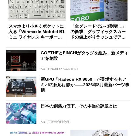
スマホより小さくポケットに
「全グレードで2～3割増し」
入る「Winmaxle Mobdel B1
の衝撃 グラフィックスカー
ミニ ワイヤレス キーボー
ドの値上がりラッシュでアキ
ド」がセールで10％オフの37
バの購入制限が深刻化
94円に
GOETHEとFINCHIがタッグを組み、新メディ
アを創設
AD（FINCHI on GOETHE）
新GPU「Radeon RX 9050」が登場するもア
キバの反応は静か――2026年8月最新パーツ事
情
日本の創薬力低下、その本当の課題とは
AD（三菱総合研究所）