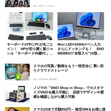
AD（Rチャンネル）
キーボードの中にPCが丸ごと
Mini LED×240Hz×ペン入力、
イン！ HPが切り開く新ジャ
さらにドッキングも！ EHO
ンル「キーボード内蔵PC」の
MEWEIの"全部入り"16型モ
使い勝手を徹底検証
バイルディスプレイ「TM-16
0PW」徹底レビュー
スマホの写真／動画をもう一段安全に 買い切
りクラウドストレージ
AD（ITmedia Mobile）
ノジマの「VAIO Shop in Shop」でカスタマ
イズVAIOを購入可能に 店頭でデザインや質
感を確認しながら購入可能
スマホ2GBで月額850円～ 格安SIMをお得に使