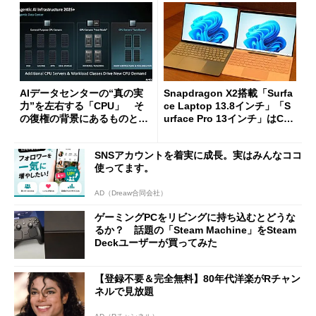
AIデータセンターの“真の実
Snapdragon X2搭載「Surfa
力”を左右する「CPU」 そ
ce Laptop 13.8インチ」「S
の復権の背景にあるものと
urface Pro 13インチ」はCop
は？
ilot+ PCの“完成形”？ 外観
をじっくりとチェックしてみ
SNSアカウントを着実に成長。実はみんなココ
た
使ってます。
AD（Dreaw合同会社）
ゲーミングPCをリビングに持ち込むとどうな
るか？ 話題の「Steam Machine」をSteam
Deckユーザーが買ってみた
【登録不要＆完全無料】80年代洋楽がRチャン
ネルで見放題