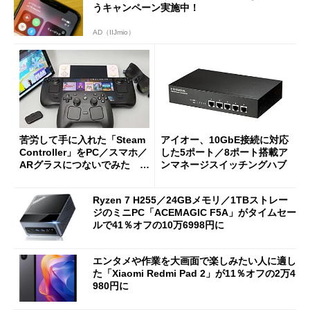
うキャンペーン実施中！
AD（IIJmio）
苦労して手に入れた「Steam
アイオー、10GbE接続に対応
Controller」をPC／スマホ／
した5ポート／8ポート搭載ア
ARグラスにつないでみた ゲ
ンマネージスイッチングハブ
ーム体験や実用性は？
Ryzen 7 H255／24GBメモリ／1TBストレー
ジのミニPC「ACEMAGIC F5A」がタイムセー
ルで41％オフの10万6998円に
エンタメや作業を大画面で楽しみたい人に適し
た「Xiaomi Redmi Pad 2」が11％オフの2万4
980円に