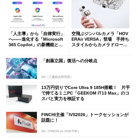
「人主導」から「自律実行」
空飛ぶジンバルカメラ「HOV
へ――進化する「Microsoft
ERAir VERSA」登場 手持ち
365 Copilot」の新機能とエ
スタイルからカメラドローン
ージェントAIの現在地
に合体変形
「創薬立国」復活への分岐点
AD（三菱総合研究所）
13万円切りでCore Ultra 9 185H搭載！ 片手
で持てるミニPC「GEEKOM IT13 Max」のコ
スパと実力を検証する
FINCHI主催「IVS2026」トークセッションが
話題に！
AD（FINCHI on GOETHE）