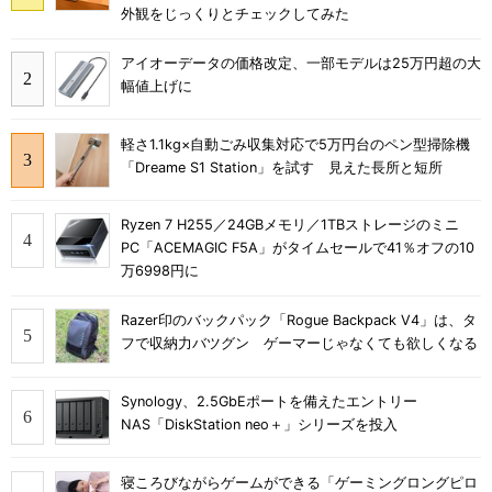
外観をじっくりとチェックしてみた
アイオーデータの価格改定、一部モデルは25万円超の大
幅値上げに
軽さ1.1kg×自動ごみ収集対応で5万円台のペン型掃除機
「Dreame S1 Station」を試す 見えた長所と短所
Ryzen 7 H255／24GBメモリ／1TBストレージのミニ
PC「ACEMAGIC F5A」がタイムセールで41％オフの10
万6998円に
Razer印のバックパック「Rogue Backpack V4」は、タ
フで収納力バツグン ゲーマーじゃなくても欲しくなる
Synology、2.5GbEポートを備えたエントリー
NAS「DiskStation neo＋」シリーズを投入
寝ころびながらゲームができる「ゲーミングロングピロ