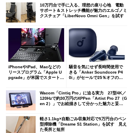
10万円台で手に入る、理想の座り心地 電動
サポート＆ストレッチ機能が魅力のエルゴノミ
クスチェア「LiberNovo Omni Gen」を試す
iPhoneやiPad、Macなどの
騒音を気にせず長時間使用で
リースプログラム「Apple U
きる「Anker Soundcore P4
pgrade」が米国でスタート／
0i」がセールで25％オフの59
Bluetooth LEの新規格「Blu
90円に
etooth High Data Throughp
Wacom「Cintiq Pro」に迫る実力 27型4K／
ut」が明...
120Hzで約30万円のXPPen「Artist Pro 27（G
en 2）」でお絵描きして分かった魅力と妥協
点
軽さ1.1kg×自動ごみ収集対応で5万円台のペン
型掃除機「Dreame S1 Station」を試す 見え
た長所と短所