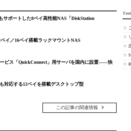
Fee
導入もサポートした8ベイ高性能NAS「DiskStation
蔵の12ベイ／16ベイ搭載ラックマウントNAS
用サービス「QuickConnect」用サーバを国内に設置――快
処理にも対応する12ベイを搭載デスクトップ型
この記事の関連情報