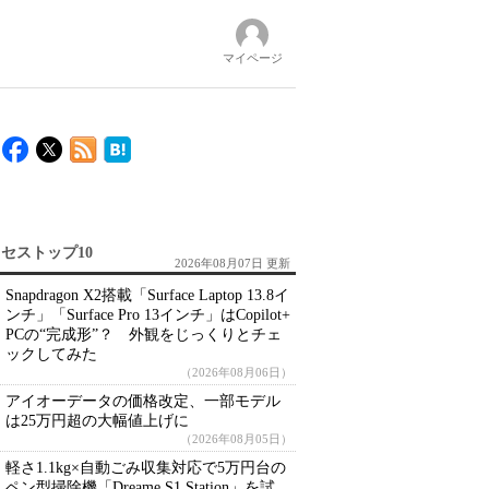
マイページ
セストップ10
2026年08月07日 更新
Snapdragon X2搭載「Surface Laptop 13.8イ
ンチ」「Surface Pro 13インチ」はCopilot+
PCの“完成形”？ 外観をじっくりとチェ
ックしてみた
（2026年08月06日）
アイオーデータの価格改定、一部モデル
は25万円超の大幅値上げに
（2026年08月05日）
軽さ1.1kg×自動ごみ収集対応で5万円台の
ペン型掃除機「Dreame S1 Station」を試