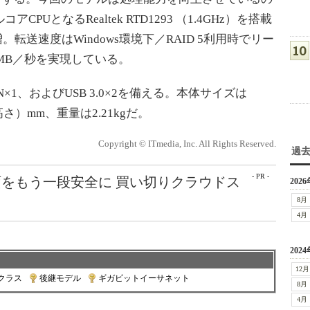
CPUとなるRealtek RTD1293 （1.4GHz）を搭載
転送速度はWindows環境下／RAID 5利用時でリー
7MB／秒を実現している。
1、およびUSB 3.0×2を備える。本体サイズは
高さ）mm、重量は2.21kgだ。
Copyright © ITmedia, Inc. All Rights Reserved.
過
- PR -
をもう一段安全に 買い切りクラウドス
2026
8月
4月
2024
12月
クラス
|
後継モデル
|
ギガビットイーサネット
8月
4月