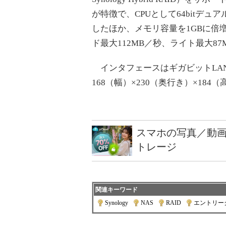
が特徴で、CPUとして64bitデュアルコア
したほか、メモリ容量を1GBに倍増。
ド最大112MB／秒、ライト最大8
インタフェースはギガビットLAN×
168（幅）×230（奥行き）×184（
スマホの写真／動画
トレージ
関連キーワード
Synology
|
NAS
|
RAID
|
エントリー