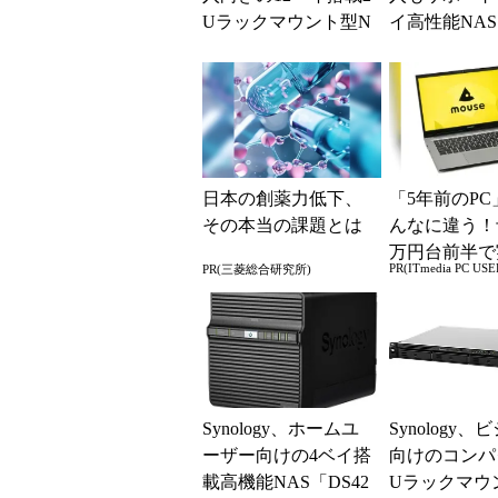
Uラックマウント型N
イ高性能NAS「
AS「RackStation R...
tation DS1...
日本の創薬力低下、
「5年前のPC
その本当の課題とは
んなに違う！
万円台前半で
PR(ITmedia PC USE
PR(三菱総合研究所)
る快適PCラ
Synology、ホームユ
Synology、
ーザー向けの4ベイ搭
向けのコンパ
載高機能NAS「DS42
Uラックマウ