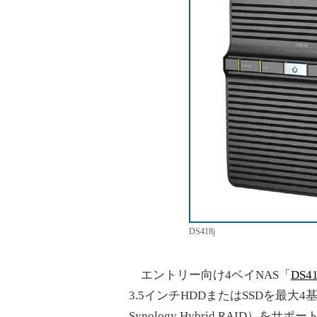
DS418j
エントリー向け4ベイNAS「
DS41
3.5インチHDDまたはSSDを最大4基装
Synology Hybrid RAI