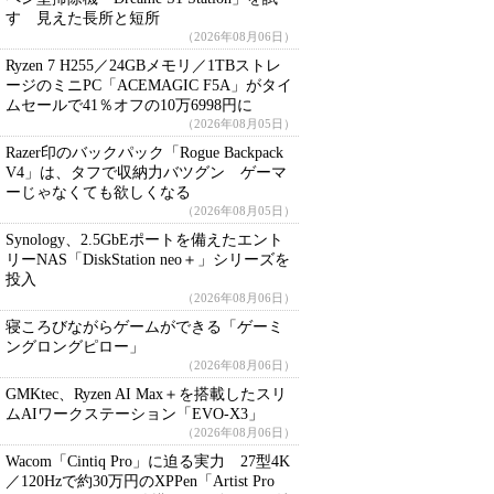
す 見えた長所と短所
（2026年08月06日）
Ryzen 7 H255／24GBメモリ／1TBストレ
ージのミニPC「ACEMAGIC F5A」がタイ
ムセールで41％オフの10万6998円に
（2026年08月05日）
Razer印のバックパック「Rogue Backpack
V4」は、タフで収納力バツグン ゲーマ
ーじゃなくても欲しくなる
（2026年08月05日）
Synology、2.5GbEポートを備えたエント
リーNAS「DiskStation neo＋」シリーズを
投入
（2026年08月06日）
寝ころびながらゲームができる「ゲーミ
ングロングピロー」
（2026年08月06日）
GMKtec、Ryzen AI Max＋を搭載したスリ
ムAIワークステーション「EVO-X3」
（2026年08月06日）
Wacom「Cintiq Pro」に迫る実力 27型4K
／120Hzで約30万円のXPPen「Artist Pro