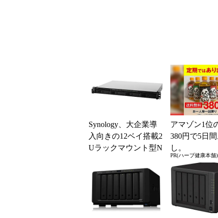
0j」
トレージ「Rack
n R...
Synology、大企業導
アマゾン1位
入向きの12ベイ搭載2
380円で5日
Uラックマウント型N
し。
PR(ハーブ健康本舗)
AS「RackStation R...