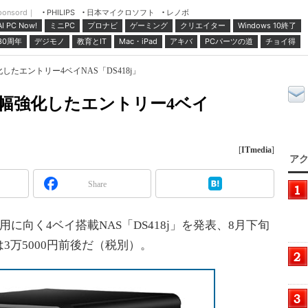
ponsord｜
日本マイクロソフト
レノボ
PHILIPS
ミニPC
プロナビ
ゲーミング
クリエイター
Windows 10終了
AI PC Now!
30周年
デジモノ
教育とIT
Mac・iPad
アキバ
PCパーツの道
チョイ得
化したエントリー4ベイNAS「DS418j」
を大幅強化したエントリー4ベイ
[
ITmedia
]
アク
Share
利用に向く4ベイ搭載NAS「DS418j」を発表、8月下旬
3万5000円前後だ（税別）。