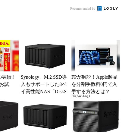
Statio
Recommended by
の実績！
Synology、M.2 SSD導
FPが解説！Apple製品
間お試
入もサポートした8ベ
を分割手数料0円で入
イ高性能NAS「DiskS
手する方法とは？
PR(Fav-Log)
tation DS1...