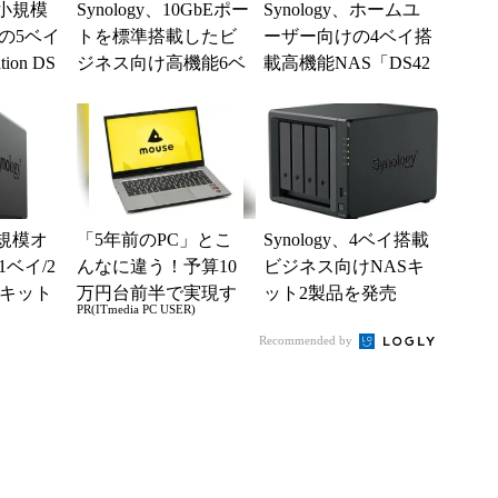
中小規模
Synology、10GbEポー
Synology、ホームユ
の5ベイ
トを標準搭載したビ
ーザー向けの4ベイ搭
tion DS
ジネス向け高機能6ベ
載高機能NAS「DS42
イNAS
0j」
小規模オ
「5年前のPC」とこ
Synology、4ベイ搭載
ベイ/2
んなに違う！予算10
ビジネス向けNASキ
Sキット
万円台前半で実現す
ット2製品を発売
PR(ITmedia PC USER)
る快適PCライフ
Recommended by