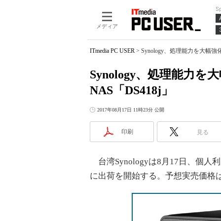
S
メディア
ITmedia PC USER
>
Synology、処理能力を大幅強
Synology、処理能力
NAS「DS418j」
2017年08月17日 11時23分 公開
印刷
見る
台湾Synologyは8月17日、個人
に出荷を開始する。予想実売価格は