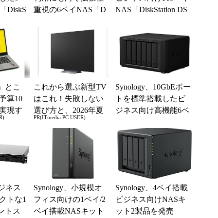
DiskS
重視の6ベイNAS「D
NAS「DiskStation DS
S1618＋」
1522+」
」とこ
これから選ぶ新型TV
Synology、10GbEポー
予算10
はこれ！失敗しない
トを標準搭載したビ
実現す
選び方と、2026年夏
ジネス向け高機能6ベ
R)
PR(ITmedia PC USER)
イフ
の一押しモデル
イNAS
ビジネス
Synology、小規模オ
Synology、4ベイ搭載
クトな1
フィス向けの1ベイ/2
ビジネス向けNASキ
ントス
ベイ搭載NASキット
ット2製品を発売