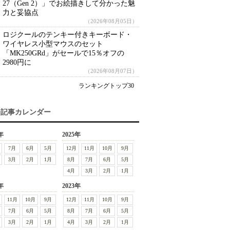
27（Gen 2）」でお絵描きして分かった魅
力と妥協点
（2026年08月05日）
ロジクールのテンキー付きキーボード・
ワイヤレス小型マウスのセット
「MK250GRd」がセールで15％オフの
2980円に
（2026年08月07日）
ランキングトップ30
去記事カレンダー
年
2025年
7月
6月
5月
12月
11月
10月
9月
3月
2月
1月
8月
7月
6月
5月
4月
3月
2月
1月
年
2023年
11月
10月
9月
12月
11月
10月
9月
7月
6月
5月
8月
7月
6月
5月
3月
2月
1月
4月
3月
2月
1月