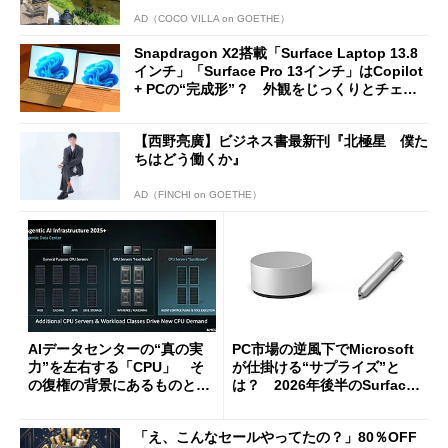
AD（COCO VILLA on GOETHE）
Snapdragon X2搭載「Surface Laptop 13.8
インチ」「Surface Pro 13インチ」はCopilot
+ PCの“完成形”？ 外観をじっくりとチェッ
クしてみた
【西野亮廣】ビジネス書最新刊『北極星 僕た
ちはどう働くか』
AD（FINCHI on GOETHE）
AIデータセンターの“真の実
PC市場の逆風下でMicrosoft
力”を左右する「CPU」 そ
が仕掛ける“サプライズ”と
の復権の背景にあるものと
は？ 2026年後半のSurface
は？
新製品を予想する
「え、こんなセールやってたの？」80％OFF