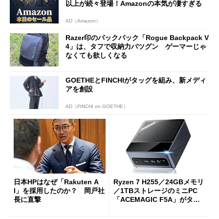
以上が続々登場！Amazonの本気が凄すぎる
AD（Amazon）
Razer印のバックパック「Rogue Backpack V
4」は、タフで収納力バツグン ゲーマーじゃ
なくても欲しくなる
GOETHEとFINCHIがタッグを組み、新メディ
アを創設
AD（FINCHI on GOETHE）
日本HPはなぜ「Rakuten A
Ryzen 7 H255／24GBメモリ
I」を採用したのか？ 岡戸社
／1TBストレージのミニPC
長に直撃
「ACEMAGIC F5A」がタイ
ムセールで41％オフの10万69
98円に