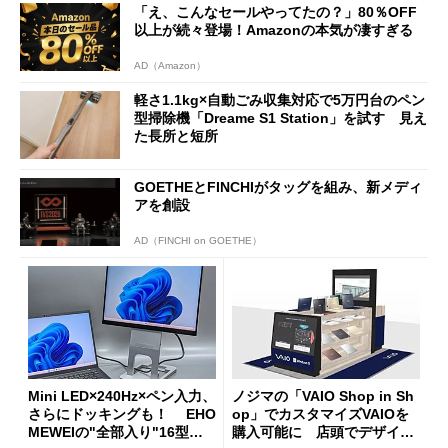
「え、こんなセールやってたの？」80％OFF
以上が続々登場！Amazonの本気が凄すぎる
AD（Amazon）
軽さ1.1kg×自動ごみ収集対応で5万円台のペン
型掃除機「Dreame S1 Station」を試す 見え
た長所と短所
GOETHEとFINCHIがタッグを組み、新メディ
アを創設
AD（FINCHI on GOETHE）
Mini LED×240Hz×ペン入力、
ノジマの「VAIO Shop in Sh
さらにドッキングも！ EHO
op」でカスタマイズVAIOを
MEWEIの"全部入り"16型モ
購入可能に 店頭でデザイン