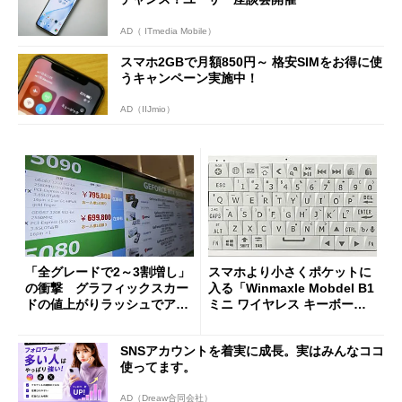
AD（ ITmedia Mobile）
スマホ2GBで月額850円～ 格安SIMをお得に使
うキャンペーン実施中！
AD（IIJmio）
「全グレードで2～3割増し」
スマホより小さくポケットに
の衝撃 グラフィックスカー
入る「Winmaxle Mobdel B1
ドの値上がりラッシュでアキ
ミニ ワイヤレス キーボー
バの購入制限が深刻化
ド」がセールで10％オフの37
94円に
SNSアカウントを着実に成長。実はみんなココ
使ってます。
AD（Dreaw合同会社）