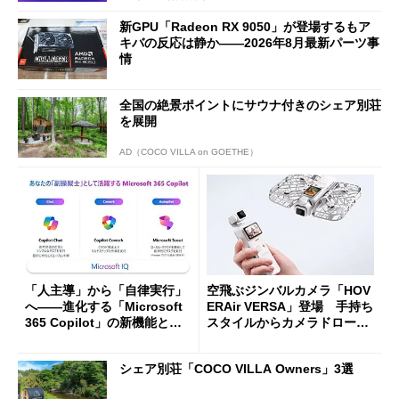
新GPU「Radeon RX 9050」が登場するもア
キバの反応は静か――2026年8月最新パーツ事
情
全国の絶景ポイントにサウナ付きのシェア別荘
を展開
AD（COCO VILLA on GOETHE）
「人主導」から「自律実行」
空飛ぶジンバルカメラ「HOV
へ――進化する「Microsoft
ERAir VERSA」登場 手持ち
365 Copilot」の新機能とエ
スタイルからカメラドローン
ージェントAIの現在地
に合体変形
シェア別荘「COCO VILLA Owners」3選