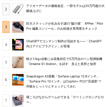
アイオーデータの価格改定、一部モデルは25万円超の大
幅値上げに
巨大スティックが生み出す謎の“脳汁感” XPPen「Pilot
Pro 編集コンソール」のお絵描き実用度をチェック
ChatGPTでコンテンツ制作が完結する――「ChatGPT
向けアドビプラグイン」が登場
軽さ1.1kg×自動ごみ収集対応で5万円台のペン型掃除機
「Dreame S1 Station」を試す 見えた長所と短所
Snapdragon X2搭載「Surface Laptop 13.8インチ」
「Surface Pro 13インチ」はCopilot+ PCの“完成形”？
外観をじっくりとチェックしてみた
寝ころびながらゲームができる「ゲーミングロングピロ
ー」