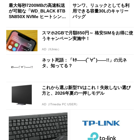
最大毎秒7200MBの高速転送
サンワ、リュックとしても利
が可能な「WD_BLACK 8TB
用できる容量30Lのキャリー
SN850X NVMe ヒートシンク
バッグ
付き」が18％オフの17万508
7円に
スマホ2GBで月額850円～ 格安SIMをお得に使
うキャンペーン実施中！
AD（IIJmio）
ネット死語：「ｷﾀ――(ﾟ∀ﾟ)――!!」の元ネ
タ、知ってる？
これから選ぶ新型TVはこれ！失敗しない選び
方と、2026年夏の一押しモデル
AD（ITmedia PC USER）