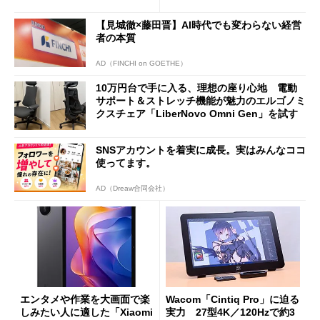
バイルディスプレイ「TM-16
や質感を確認しながら購入可
0PW」徹底レビュー
能
【見城徹×藤田晋】AI時代でも変わらない経営
者の本質
AD（FINCHI on GOETHE）
10万円台で手に入る、理想の座り心地 電動
サポート＆ストレッチ機能が魅力のエルゴノミ
クスチェア「LiberNovo Omni Gen」を試す
SNSアカウントを着実に成長。実はみんなココ
使ってます。
AD（Dreaw合同会社）
エンタメや作業を大画面で楽
Wacom「Cintiq Pro」に迫る
しみたい人に適した「Xiaomi
実力 27型4K／120Hzで約3