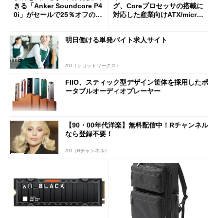
きる「Anker Soundcore P4
グ、Coreプロセッサの搭載に
0i」がセールで25％オフの59
対応した産業向けATX/micro
90円に
ATXマザーボード
明日働ける単発バイト求人サイト
AD（ショットワークス）
FIIO、スティック型デザイン筐体を採用したポ
ータブルオーディオプレーヤー
【90・00年代洋楽】無料配信中！Rチャンネル
なら登録不要！
AD（Rチャンネル）