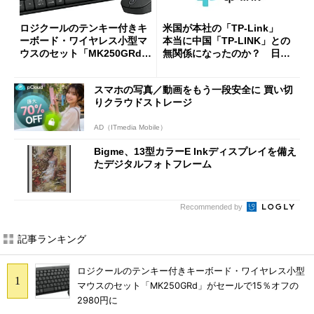
ロジクールのテンキー付きキ
米国が本社の「TP-Link」
ーボード・ワイヤレス小型マ
本当に中国「TP-LINK」との
ウスのセット「MK250GRd」
無関係になったのか？ 日本
がセールで15％オフの2980円
法人に聞く
に
スマホの写真／動画をもう一段安全に 買い切
りクラウドストレージ
AD（ITmedia Mobile）
Bigme、13型カラーE Inkディスプレイを備え
たデジタルフォトフレーム
Recommended by
記事ランキング
ロジクールのテンキー付きキーボード・ワイヤレス小型
マウスのセット「MK250GRd」がセールで15％オフの
2980円に