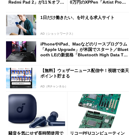
Redmi Pad 2」が11％オフの
0万円のXPPen「Artist Pro 2
2万4980円に
7（Gen 2）」でお絵描きして
分かった魅力と妥協点
1日だけ働きたい、を叶える求人サイト
AD（ショットワークス）
iPhoneやiPad、Macなどのリースプログラム
「Apple Upgrade」が米国でスタート／Bluet
ooth LEの新規格「Bluetooth High Data Thr
oughput」が明...
【無料】ウェザーニュース配信中！視聴で楽天
ポイント貯まる
AD（Rチャンネル）
騒音を気にせず長時間使用で
リコーPFUコンピューティン