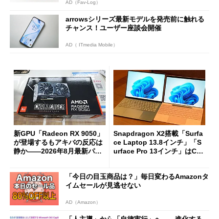
AD（Fav-Log）
arrowsシリーズ最新モデルを発売前に触れる
チャンス！ユーザー座談会開催
AD（ ITmedia Mobile）
新GPU「Radeon RX 9050」
Snapdragon X2搭載「Surfa
が登場するもアキバの反応は
ce Laptop 13.8インチ」「S
静か――2026年8月最新パー
urface Pro 13インチ」はCop
ツ事情
ilot+ PCの“完成形”？ 外観
をじっくりとチェックしてみ
「今日の目玉商品は？」毎日変わるAmazonタ
た
イムセールが見逃せない
AD（Amazon）