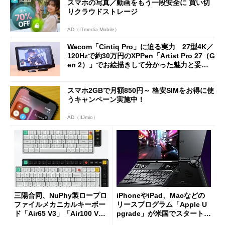
スマホの写真／動画をもう一段安全に 買い切
りクラウドストレージ
AD（ITmedia Mobile）
Wacom「Cintiq Pro」に迫る実力 27型4K／
120Hzで約30万円のXPPen「Artist Pro 27（G
en 2）」でお絵描きして分かった魅力と妥協
点
スマホ2GBで月額850円～ 格安SIMをお得に使
うキャンペーン実施中！
AD（IIJmio）
三陽合同、NuPhy製ロープロ
iPhoneやiPad、Macなどの
ファイルメカニカルキーボー
リースプログラム「Apple U
ド「Air65 V3」「Air100 V
pgrade」が米国でスタート／
3」を発売
Bluetooth LEの新規格「Blu