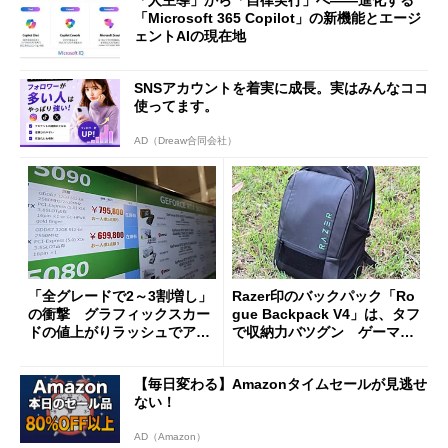
「人主導」から「自律実行」へ――進化する
「Microsoft 365 Copilot」の新機能とエージ
ェントAIの現在地
SNSアカウントを着実に成長。実はみんなココ
使ってます。
AD（Dreaw合同会社）
「全グレードで2～3割増し」
Razer印のバックパック「Ro
の衝撃 グラフィックスカー
gue Backpack V4」は、タフ
ドの値上がりラッシュでアキ
で収納力バツグン ゲーマー
バの購入制限が深刻化
じゃなくても欲しくなる
【毎日変わる】Amazonタイムセールが見逃せ
ない！
AD（Amazon）