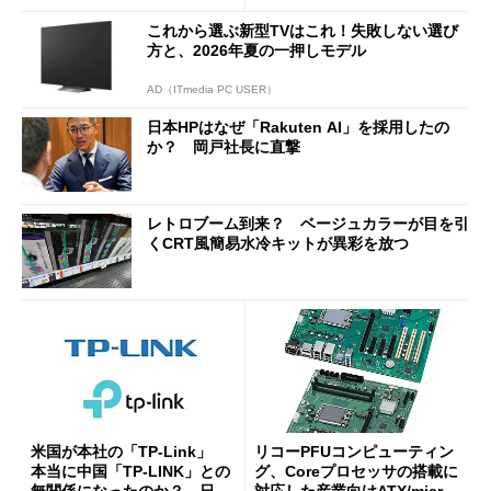
etooth High Data Throughp
これから選ぶ新型TVはこれ！失敗しない選び
ut」が明...
方と、2026年夏の一押しモデル
AD（ITmedia PC USER）
日本HPはなぜ「Rakuten AI」を採用したの
か？ 岡戸社長に直撃
レトロブーム到来？ ベージュカラーが目を引
くCRT風簡易水冷キットが異彩を放つ
米国が本社の「TP-Link」
リコーPFUコンピューティン
本当に中国「TP-LINK」との
グ、Coreプロセッサの搭載に