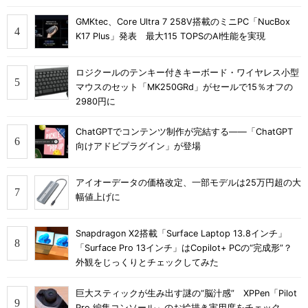
GMKtec、Core Ultra 7 258V搭載のミニPC「NucBox
K17 Plus」発表 最大115 TOPSのAI性能を実現
ロジクールのテンキー付きキーボード・ワイヤレス小型
マウスのセット「MK250GRd」がセールで15％オフの
2980円に
ChatGPTでコンテンツ制作が完結する――「ChatGPT
向けアドビプラグイン」が登場
アイオーデータの価格改定、一部モデルは25万円超の大
幅値上げに
Snapdragon X2搭載「Surface Laptop 13.8インチ」
「Surface Pro 13インチ」はCopilot+ PCの“完成形”？
外観をじっくりとチェックしてみた
巨大スティックが生み出す謎の“脳汁感” XPPen「Pilot
Pro 編集コンソール」のお絵描き実用度をチェック