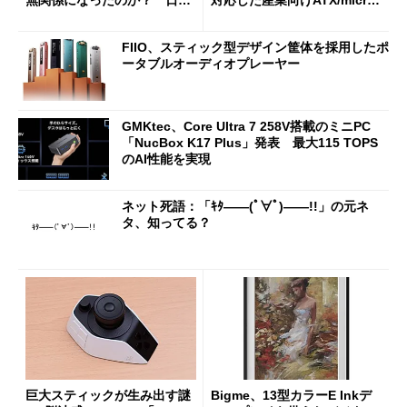
無関係になったのか？ 日本
対応した産業向けATX/micro
法人に聞く
ATXマザーボード
FIIO、スティック型デザイン筐体を採用したポ
ータブルオーディオプレーヤー
GMKtec、Core Ultra 7 258V搭載のミニPC
「NucBox K17 Plus」発表 最大115 TOPS
のAI性能を実現
ネット死語：「ｷﾀ――(ﾟ∀ﾟ)――!!」の元ネ
タ、知ってる？
巨大スティックが生み出す謎
Bigme、13型カラーE Inkデ