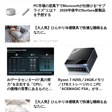
PC市場の逆風下でMicrosoftが仕掛ける“サプ
ライズ”とは？ 2026年後半のSurface新製品
を予想する
【大人気】ひんやり冷感寝具で快適な睡眠をあ
なたに。
AD（アイリスプラザ）
AIデータセンターの“真の実
Ryzen 7 H255／24GBメモリ
力”を左右する「CPU」 そ
／1TBストレージのミニPC
の復権の背景にあるものと
「ACEMAGIC F5A」がタイ
は？
ムセールで41％オフの10万69
98円に
【大人気】ひんやり冷感寝具で快適な睡眠をあ
なたに。