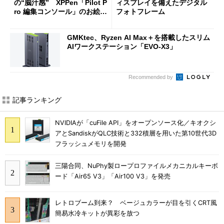
の“脳汁感” XPPen「Pilot P
ィスプレイを備えたデジタル
ro 編集コンソール」のお絵描
フォトフレーム
き実用度をチェック
GMKtec、Ryzen AI Max＋を搭載したスリム
AIワークステーション「EVO-X3」
Recommended by
記事ランキング
NVIDIAが「cuFile API」をオープンソース化／キオクシ
アとSandiskがQLC技術と332積層を用いた第10世代3D
フラッシュメモリを開発
三陽合同、NuPhy製ロープロファイルメカニカルキーボ
ード「Air65 V3」「Air100 V3」を発売
レトロブーム到来？ ベージュカラーが目を引くCRT風
簡易水冷キットが異彩を放つ