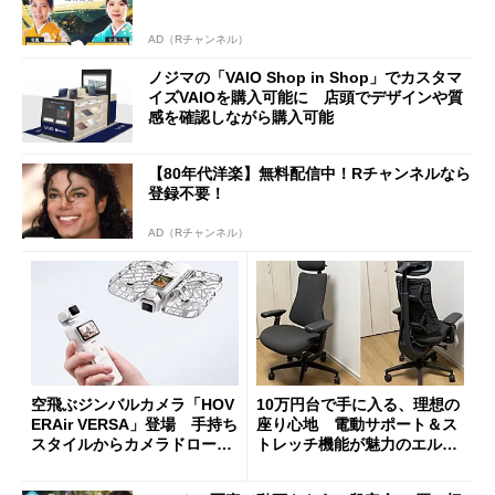
AD（Rチャンネル）
ノジマの「VAIO Shop in Shop」でカスタマ
イズVAIOを購入可能に 店頭でデザインや質
感を確認しながら購入可能
【80年代洋楽】無料配信中！Rチャンネルなら
登録不要！
AD（Rチャンネル）
空飛ぶジンバルカメラ「HOV
10万円台で手に入る、理想の
ERAir VERSA」登場 手持ち
座り心地 電動サポート＆ス
スタイルからカメラドローン
トレッチ機能が魅力のエルゴ
に合体変形
ノミクスチェア「LiberNovo
Omni Gen」を試す