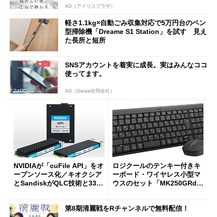
AD（アイリスプラザ）
軽さ1.1kg×自動ごみ収集対応で5万円台のペン
型掃除機「Dreame S1 Station」を試す 見え
た長所と短所
SNSアカウントを着実に成長。実はみんなココ
使ってます。
AD（Dreaw合同会社）
NVIDIAが「cuFile API」をオ
ロジクールのテンキー付きキ
ープンソース化／キオクシア
ーボード・ワイヤレス小型マ
とSandiskがQLC技術と332
ウスのセット「MK250GRd」
積層を用いた第10世代3Dフラ
がセールで15％オフの2980円
ッシュメモリを開発
に
第8期清麗戦をRチャンネルで無料配信！