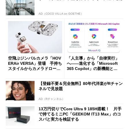
AD（COCO VILLA on GOETHE）
空飛ぶジンバルカメラ「HOV
「人主導」から「自律実行」
ERAir VERSA」登場 手持ち
へ――進化する「Microsoft
スタイルからカメラドローン
365 Copilot」の新機能とエ
に合体変形
ージェントAIの現在地
【登録不要＆完全無料】80年代洋楽がRチャン
ネルで見放題
AD（Rチャンネル）
13万円切りでCore Ultra 9 185H搭載！ 片手
で持てるミニPC「GEEKOM IT13 Max」のコ
スパと実力を検証する