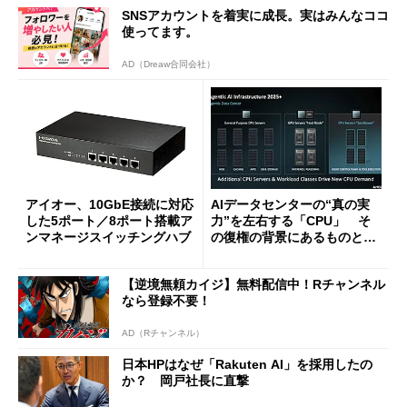
SNSアカウントを着実に成長。実はみんなココ
使ってます。
AD（Dreaw合同会社）
アイオー、10GbE接続に対応
AIデータセンターの“真の実
した5ポート／8ポート搭載ア
力”を左右する「CPU」 そ
ンマネージスイッチングハブ
の復権の背景にあるものと
は？
【逆境無頼カイジ】無料配信中！Rチャンネル
なら登録不要！
AD（Rチャンネル）
日本HPはなぜ「Rakuten AI」を採用したの
か？ 岡戸社長に直撃