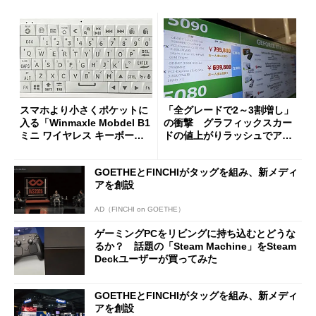
スマホより小さくポケットに
「全グレードで2～3割増し」
入る「Winmaxle Mobdel B1
の衝撃 グラフィックスカー
ミニ ワイヤレス キーボー
ドの値上がりラッシュでアキ
ド」がセールで10％オフの37
バの購入制限が深刻化
94円に
GOETHEとFINCHIがタッグを組み、新メディ
アを創設
AD（FINCHI on GOETHE）
ゲーミングPCをリビングに持ち込むとどうな
るか？ 話題の「Steam Machine」をSteam
Deckユーザーが買ってみた
GOETHEとFINCHIがタッグを組み、新メディ
アを創設