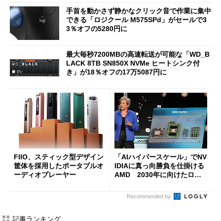
手首を動かさず静かなクリック音で作業に集中
できる「ロジクール M575SPd」がセールで3
3％オフの5280円に
最大毎秒7200MBの高速転送が可能な「WD_B
LACK 8TB SN850X NVMe ヒートシンク付
き」が18％オフの17万5087円に
FIIO、スティック型デザイン
「AIハイパースケール」でNV
筐体を採用したポータブルオ
IDIAに真っ向勝負を仕掛ける
ーディオプレーヤー
AMD 2030年に向けたロー
ドマップを公開
Recommended by
記事ランキング