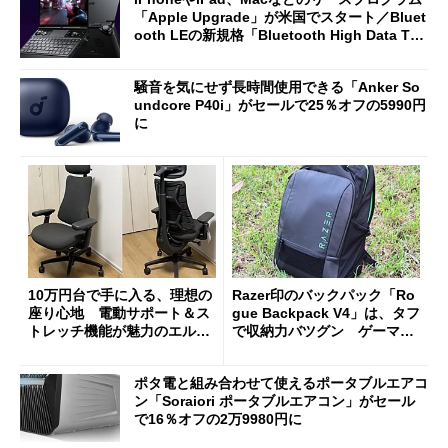
「Apple Upgrade」が米国でスタート／Bluet
ooth LEの新規格「Bluetooth High Data Thr
oughput」が明...
騒音を気にせず長時間使用できる「Anker So
undcore P40i」がセールで25％オフの5990円
に
10万円台で手に入る、理想の
Razer印のバックパック「Ro
座り心地 電動サポート＆ス
gue Backpack V4」は、タフ
トレッチ機能が魅力のエルゴ
で収納力バツグン ゲーマー
ノミクスチェア「LiberNovo
じゃなくても欲しくなる
Omni Gen」を試す
ポタ電と組み合わせて使えるポータブルエアコ
ン「Soraiori ポータブルエアコン」がセール
で16％オフの2万9980円に