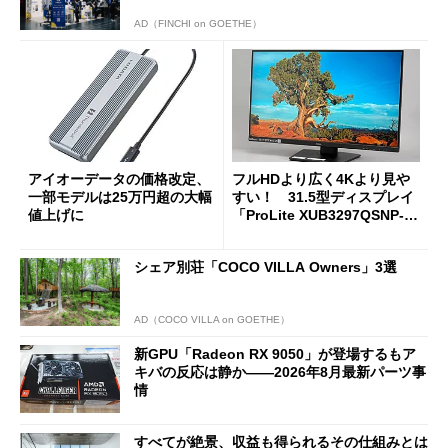
AD（FINCHI on GOETHE）
アイオーデータの価格改定、
フルHDより広く4Kより見や
一部モデルは25万円超の大幅
すい！ 31.5型ディスプレイ
値上げに
「ProLite XUB3297QSNP-B
1J」がテレワークにピッタリ
な理由
シェア別荘「COCO VILLA Owners」3選
AD（COCO VILLA on GOETHE）
新GPU「Radeon RX 9050」が登場するもア
キバの反応は静か――2026年8月最新パーツ事
情
すべてが絶景、収益も得られるその仕組みとは