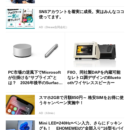
SNSアカウントを着実に成長。実はみんなココ
使ってます。
AD（Dreaw合同会社）
PC市場の逆風下でMicrosoft
FIIO、同社製DAPを内蔵可能
が仕掛ける“サプライズ”と
なレトロ調デザインのBlueto
は？ 2026年後半のSurface
othワイヤレススピーカー
新製品を予想する
スマホ2GBで月額850円～ 格安SIMをお得に使
うキャンペーン実施中！
AD（IIJmio）
Mini LED×240Hz×ペン入力、さらにドッキン
グも！ EHOMEWEIの"全部入り"16型モバイ