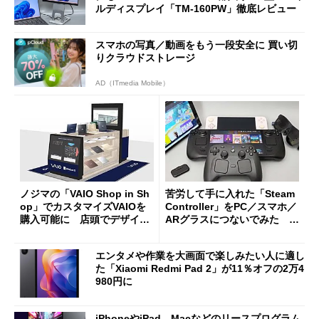
ルディスプレイ「TM-160PW」徹底レビュー
スマホの写真／動画をもう一段安全に 買い切
りクラウドストレージ
AD（ITmedia Mobile）
ノジマの「VAIO Shop in Sh
苦労して手に入れた「Steam
op」でカスタマイズVAIOを
Controller」をPC／スマホ／
購入可能に 店頭でデザイン
ARグラスにつないでみた ゲ
や質感を確認しながら購入可
ーム体験や実用性は？
能
エンタメや作業を大画面で楽しみたい人に適し
た「Xiaomi Redmi Pad 2」が11％オフの2万4
980円に
iPhoneやiPad、Macなどのリースプログラム