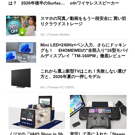
は？ 2026年後半のSurface
othワイヤレススピーカー
新製品を予想する
スマホの写真／動画をもう一段安全に 買い切
りクラウドストレージ
AD（ITmedia Mobile）
Mini LED×240Hz×ペン入力、さらにドッキン
グも！ EHOMEWEIの"全部入り"16型モバイ
ルディスプレイ「TM-160PW」徹底レビュー
これから選ぶ新型TVはこれ！失敗しない選び
方と、2026年夏の一押しモデル
AD（ITmedia PC USER）
ノジマの「VAIO Shop in Sh
苦労して手に入れた「Steam