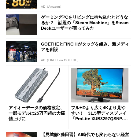
AD（Amazon）
ゲーミングPCをリビングに持ち込むとどうな
るか？ 話題の「Steam Machine」をSteam
Deckユーザーが買ってみた
GOETHEとFINCHIがタッグを組み、新メディ
アを創設
AD（FINCHI on GOETHE）
アイオーデータの価格改定、
フルHDより広く4Kより見や
一部モデルは25万円超の大幅
すい！ 31.5型ディスプレイ
値上げに
「ProLite XUB3297QSNP-B
1J」がテレワークにピッタリ
な理由
【見城徹×藤田晋】AI時代でも変わらない経営