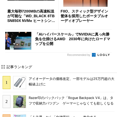
最大毎秒7200MBの高速転送
FIIO、スティック型デザイン
が可能な「WD_BLACK 8TB
筐体を採用したポータブルオ
SN850X NVMe ヒートシンク
ーディオプレーヤー
付き」が18％オフの17万508
7円に
「AIハイパースケール」でNVIDIAに真っ向勝
負を仕掛けるAMD 2030年に向けたロードマ
ップを公開
Recommended by
記事ランキング
アイオーデータの価格改定、一部モデルは25万円超の大
幅値上げに
Razer印のバックパック「Rogue Backpack V4」は、タ
フで収納力バツグン ゲーマーじゃなくても欲しくなる