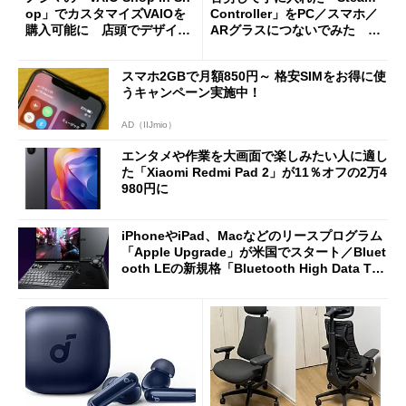
op」でカスタマイズVAIOを
Controller」をPC／スマホ／
購入可能に 店頭でデザイン
ARグラスにつないでみた ゲ
や質感を確認しながら購入可
ーム体験や実用性は？
能
スマホ2GBで月額850円～ 格安SIMをお得に使
うキャンペーン実施中！
AD（IIJmio）
エンタメや作業を大画面で楽しみたい人に適し
た「Xiaomi Redmi Pad 2」が11％オフの2万4
980円に
iPhoneやiPad、Macなどのリースプログラム
「Apple Upgrade」が米国でスタート／Bluet
ooth LEの新規格「Bluetooth High Data Thr
oughput」が明...