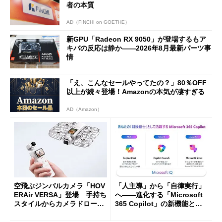
者の本質
AD（FINCHI on GOETHE）
新GPU「Radeon RX 9050」が登場するもア
キバの反応は静か――2026年8月最新パーツ事
情
「え、こんなセールやってたの？」80％OFF
以上が続々登場！Amazonの本気が凄すぎる
AD（Amazon）
空飛ぶジンバルカメラ「HOV
「人主導」から「自律実行」
ERAir VERSA」登場 手持ち
へ――進化する「Microsoft
スタイルからカメラドローン
365 Copilot」の新機能とエ
に合体変形
ージェントAIの現在地