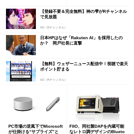
は？
【登録不要＆完全無料】神の雫がRチャンネル
で見放題
AD（Rチャンネル）
日本HPはなぜ「Rakuten AI」を採用したの
か？ 岡戸社長に直撃
【無料】ウェザーニュース配信中！視聴で楽天
ポイント貯まる
AD（Rチャンネル）
PC市場の逆風下でMicrosoft
FIIO、同社製DAPを内蔵可能
が仕掛ける“サプライズ”と
なレトロ調デザインのBlueto