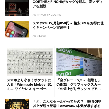
GOETHEとFINCHIがタッグを組み、新メディ
アを創設
AD（FINCHI on GOETHE）
スマホ2GBで月額850円～ 格安SIMをお得に使
うキャンペーン実施中！
AD（IIJmio）
スマホより小さくポケットに
「全グレードで2～3割増し」
入る「Winmaxle Mobdel B1
の衝撃 グラフィックスカー
ミニ ワイヤレス キーボー
ドの値上がりラッシュでアキ
ド」がセールで10％オフの37
バの購入制限が深刻化
94円に
「え、こんなセールやってたの？」80％OFF
以上が続々登場！Amazonの本気が凄すぎる