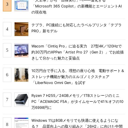
「人主導」から「自律実行」へ――進化する
「Microsoft 365 Copilot」の新機能とエージェントAI
の現在地
テプラ、PC接続にも対応したラベルプリンタ「テプラ
PRO」新モデル
Wacom「Cintiq Pro」に迫る実力 27型4K／120Hzで
約30万円のXPPen「Artist Pro 27（Gen 2）」でお絵描
きして分かった魅力と妥協点
10万円台で手に入る、理想の座り心地 電動サポート＆
ストレッチ機能が魅力のエルゴノミクスチェア
「LiberNovo Omni Gen」を試す
Ryzen 7 H255／24GBメモリ／1TBストレージのミニ
PC「ACEMAGIC F5A」がタイムセールで41％オフの10
万6998円に
Windows 11は8GBメモリでも快適に使えるようにな
る？ 品質向上への取り組みと「26H2」に向けた中間