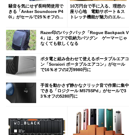
騒音を気にせず長時間使用で
10万円台で手に入る、理想の
きる「Anker Soundcore P4
座り心地 電動サポート＆ス
0i」がセールで25％オフの59
トレッチ機能が魅力のエルゴ
90円に
ノミクスチェア「LiberNovo
Omni Gen」を試す
Razer印のバックパック「Rogue Backpack V
4」は、タフで収納力バツグン ゲーマーじゃ
なくても欲しくなる
ポタ電と組み合わせて使えるポータブルエアコ
ン「Soraiori ポータブルエアコン」がセール
で16％オフの2万9980円に
手首を動かさず静かなクリック音で作業に集中
できる「ロジクール M575SPd」がセールで3
3％オフの5280円に