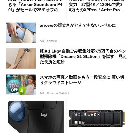
きる「Anker Soundcore P4
実力 27型4K／120Hzで約3
0i」がセールで25％オフの59
0万円のXPPen「Artist Pro 2
90円に
7（Gen 2）」でお絵描きして
分かった魅力と妥協点
arrowsの頑丈さがとんでもないレベルに
AD（arrows）
軽さ1.1kg×自動ごみ収集対応で5万円台のペン
型掃除機「Dreame S1 Station」を試す 見え
た長所と短所
スマホの写真／動画をもう一段安全に 買い切
りクラウドストレージ
AD（ITmedia Mobile）