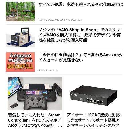
すべてが絶景、収益も得られるその仕組みとは
AD（COCO VILLA on GOETHE）
ノジマの「VAIO Shop in Shop」でカスタマ
イズVAIOを購入可能に 店頭でデザインや質
感を確認しながら購入可能
「今日の目玉商品は？」毎日変わるAmazonタ
イムセールが見逃せない
AD（Amazon）
苦労して手に入れた「Steam
アイオー、10GbE接続に対応
Controller」をPC／スマホ／
した5ポート／8ポート搭載ア
ARグラスにつないでみた ゲ
ンマネージスイッチングハブ