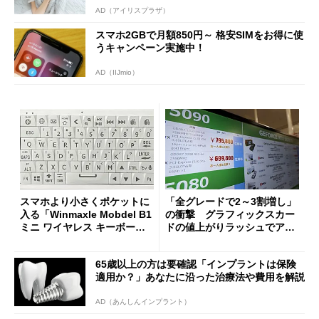
AD（アイリスプラザ）
スマホ2GBで月額850円～ 格安SIMをお得に使
うキャンペーン実施中！
AD（IIJmio）
スマホより小さくポケットに
「全グレードで2～3割増し」
入る「Winmaxle Mobdel B1
の衝撃 グラフィックスカー
ミニ ワイヤレス キーボー
ドの値上がりラッシュでアキ
ド」がセールで10％オフの37
バの購入制限が深刻化
94円に
65歳以上の方は要確認「インプラントは保険
適用か？」あなたに沿った治療法や費用を解説
AD（あんしんインプラント）