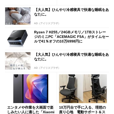
ーム体験や実用性は？
【大人気】ひんやり冷感寝具で快適な睡眠をあ
なたに。
AD（アイリスプラザ）
Ryzen 7 H255／24GBメモリ／1TBストレー
ジのミニPC「ACEMAGIC F5A」がタイムセー
ルで41％オフの10万6998円に
【大人気】ひんやり冷感寝具で快適な睡眠をあ
なたに。
AD（アイリスプラザ）
エンタメや作業を大画面で楽
10万円台で手に入る、理想の
しみたい人に適した「Xiaomi
座り心地 電動サポート＆ス