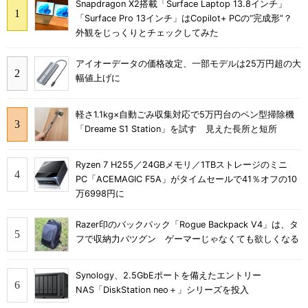
Snapdragon X2搭載「Surface Laptop 13.8インチ」
「Surface Pro 13インチ」はCopilot+ PCの“完成形”？
外観をじっくりとチェックしてみた
アイオーデータの価格改定、一部モデルは25万円超の大
幅値上げに
軽さ1.1kg×自動ごみ収集対応で5万円台のペン型掃除機
「Dreame S1 Station」を試す 見えた長所と短所
Ryzen 7 H255／24GBメモリ／1TBストレージのミニ
PC「ACEMAGIC F5A」がタイムセールで41％オフの10
万6998円に
Razer印のバックパック「Rogue Backpack V4」は、タ
フで収納力バツグン ゲーマーじゃなくても欲しくなる
Synology、2.5GbEポートを備えたエントリー
NAS「DiskStation neo＋」シリーズを投入