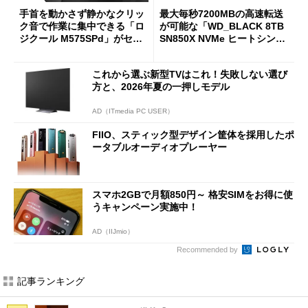
手首を動かさず静かなクリッ
最大毎秒7200MBの高速転送
ク音で作業に集中できる「ロ
が可能な「WD_BLACK 8TB
ジクール M575SPd」がセー
SN850X NVMe ヒートシンク
ルで33％オフの5280円に
付き」が18％オフの17万508
7円に
これから選ぶ新型TVはこれ！失敗しない選び
方と、2026年夏の一押しモデル
AD（ITmedia PC USER）
FIIO、スティック型デザイン筐体を採用したポ
ータブルオーディオプレーヤー
スマホ2GBで月額850円～ 格安SIMをお得に使
うキャンペーン実施中！
AD（IIJmio）
Recommended by
記事ランキング