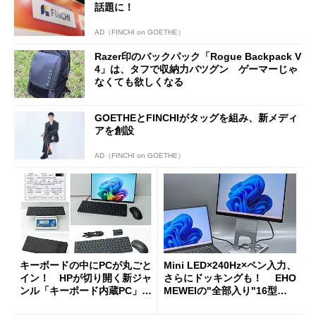
話題に！
AD（FINCHI on GOETHE）
Razer印のバックパック「Rogue Backpack V
4」は、タフで収納力バツグン ゲーマーじゃ
なくても欲しくなる
GOETHEとFINCHIがタッグを組み、新メディ
アを創設
AD（FINCHI on GOETHE）
キーボードの中にPCが丸ごと
Mini LED×240Hz×ペン入力、
イン！ HPが切り開く新ジャ
さらにドッキングも！ EHO
ンル「キーボード内蔵PC」の
MEWEIの"全部入り"16型モ
使い勝手を徹底検証
バイルディスプレイ「TM-16
0PW」徹底レビュー