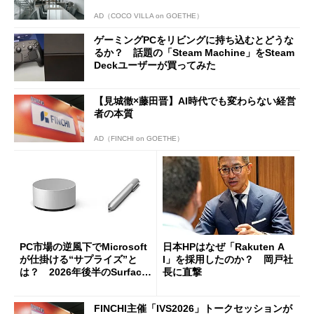
AD（COCO VILLA on GOETHE）
ゲーミングPCをリビングに持ち込むとどうな
るか？ 話題の「Steam Machine」をSteam
Deckユーザーが買ってみた
【見城徹×藤田晋】AI時代でも変わらない経営
者の本質
AD（FINCHI on GOETHE）
PC市場の逆風下でMicrosoft
日本HPはなぜ「Rakuten A
が仕掛ける“サプライズ”と
I」を採用したのか？ 岡戸社
は？ 2026年後半のSurface
長に直撃
新製品を予想する
FINCHI主催「IVS2026」トークセッションが