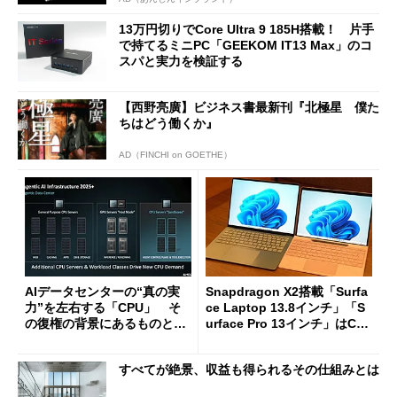
13万円切りでCore Ultra 9 185H搭載！ 片手
で持てるミニPC「GEEKOM IT13 Max」のコ
スパと実力を検証する
【西野亮廣】ビジネス書最新刊『北極星 僕た
ちはどう働くか』
AD（FINCHI on GOETHE）
AIデータセンターの“真の実
Snapdragon X2搭載「Surfa
力”を左右する「CPU」 そ
ce Laptop 13.8インチ」「S
の復権の背景にあるものと
urface Pro 13インチ」はCop
は？
ilot+ PCの“完成形”？ 外観
をじっくりとチェックしてみ
すべてが絶景、収益も得られるその仕組みとは
た