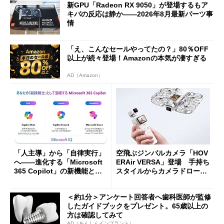
新GPU「Radeon RX 9050」が登場するもア
キバの反応は静か――2026年8月最新パーツ事
情
「え、こんなセールやってたの？」80％OFF
以上が続々登場！Amazonの本気が凄すぎる
AD（Amazon）
「人主導」から「自律実行」
空飛ぶジンバルカメラ「HOV
へ――進化する「Microsoft
ERAir VERSA」登場 手持ち
365 Copilot」の新機能とエ
スタイルからカメラドローン
ージェントAIの現在地
に合体変形
＜約1分＞アンケート回答者へ歯科医師が監修
したガイドブックをプレゼント。65歳以上の
方は確認してみて
AD（あんしんインプラント）