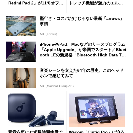
Redmi Pad 2」が11％オフの
トレッチ機能が魅力のエルゴ
2万4980円に
ノミクスチェア「LiberNovo
Omni Gen」を試す
堅牢さ・コスパだけじゃない最新「arrows」
事情
AD（arrows）
iPhoneやiPad、Macなどのリースプログラム
「Apple Upgrade」が米国でスタート／Bluet
ooth LEの新規格「Bluetooth High Data Thr
oughput」が明...
音楽シーンを支えた64年の歴史、このヘッド
ホンで感じてみて
AD（Marshall Group AB）
騒音を気にせず長時間使用で
Wacom「Cintiq Pro」に迫る