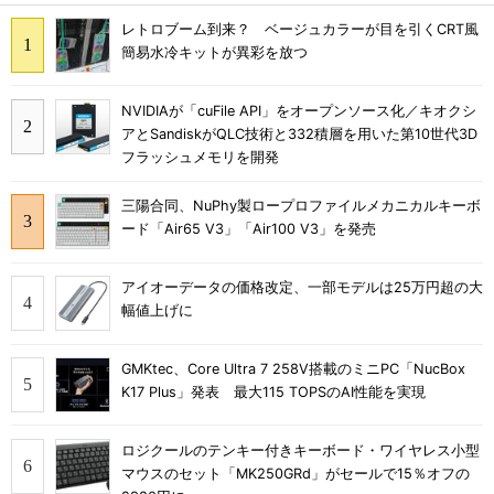
レトロブーム到来？ ベージュカラーが目を引くCRT風
簡易水冷キットが異彩を放つ
NVIDIAが「cuFile API」をオープンソース化／キオクシ
アとSandiskがQLC技術と332積層を用いた第10世代3D
フラッシュメモリを開発
三陽合同、NuPhy製ロープロファイルメカニカルキーボ
ード「Air65 V3」「Air100 V3」を発売
アイオーデータの価格改定、一部モデルは25万円超の大
幅値上げに
GMKtec、Core Ultra 7 258V搭載のミニPC「NucBox
K17 Plus」発表 最大115 TOPSのAI性能を実現
ロジクールのテンキー付きキーボード・ワイヤレス小型
マウスのセット「MK250GRd」がセールで15％オフの