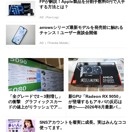
FPが解説！Apple製品を分割手数料0円で入手
する方法とは？
AD（Fav-Log）
arrowsシリーズ最新モデルを発売前に触れる
チャンス！ユーザー座談会開催
AD（ ITmedia Mobile）
「全グレードで2～3割増し」
新GPU「Radeon RX 9050」
の衝撃 グラフィックスカー
が登場するもアキバの反応は
ドの値上がりラッシュでアキ
静か――2026年8月最新パー
バの購入制限が深刻化
ツ事情
SNSアカウントを着実に成長。実はみんなココ
使ってます。