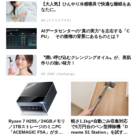
【大人気】ひんやり冷感寝具で快適な睡眠をあ
なたに。
AD（アイリスプラザ）
AIデータセンターの“真の実力”を左右する「C
PU」 その復権の背景にあるものとは？
〝潤い呼び込むクレンジングオイル〟が、美肌
作りの強い味方！
AD（DHC｜CanCam.jp）
Ryzen 7 H255／24GBメモリ
軽さ1.1kg×自動ごみ収集対応
／1TBストレージのミニPC
で5万円台のペン型掃除機「D
「ACEMAGIC F5A」がタイ
reame S1 Station」を試す