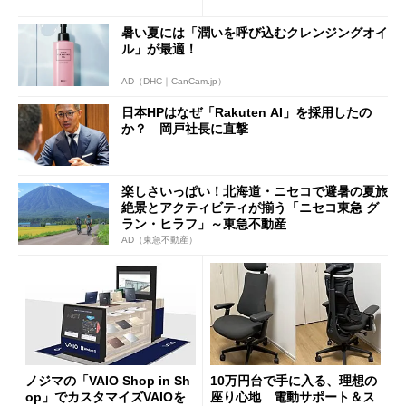
ムセールで41％オフの10万69
見えた長所と短所
98円に
暑い夏には「潤いを呼び込むクレンジングオイ
ル」が最適！
AD（DHC｜CanCam.jp）
日本HPはなぜ「Rakuten AI」を採用したの
か？ 岡戸社長に直撃
楽しさいっぱい！北海道・ニセコで避暑の夏旅
絶景とアクティビティが揃う「ニセコ東急 グ
ラン・ヒラフ」～東急不動産
AD（東急不動産）
ノジマの「VAIO Shop in Sh
10万円台で手に入る、理想の
op」でカスタマイズVAIOを
座り心地 電動サポート＆ス