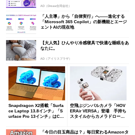
AD（Dreaw合同会社）
「人主導」から「自律実行」へ――進化する
「Microsoft 365 Copilot」の新機能とエージ
ェントAIの現在地
【大人気】ひんやり冷感寝具で快適な睡眠をあ
なたに。
AD（アイリスプラザ）
Snapdragon X2搭載「Surfa
空飛ぶジンバルカメラ「HOV
ce Laptop 13.8インチ」「S
ERAir VERSA」登場 手持ち
urface Pro 13インチ」はCop
スタイルからカメラドローン
ilot+ PCの“完成形”？ 外観
に合体変形
をじっくりとチェックしてみ
「今日の目玉商品は？」毎日変わるAmazonタ
た