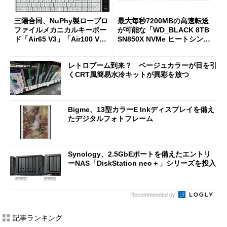
三陽合同、NuPhy製ロープロ
最大毎秒7200MBの高速転送
ファイルメカニカルキーボー
が可能な「WD_BLACK 8TB
ド「Air65 V3」「Air100 V
SN850X NVMe ヒートシンク
3」を発売
付き」が18％オフの17万508
7円に
レトロブーム到来？ ベージュカラーが目を引
くCRT風簡易水冷キットが異彩を放つ
Bigme、13型カラーE Inkディスプレイを備え
たデジタルフォトフレーム
Synology、2.5GbEポートを備えたエントリ
ーNAS「DiskStation neo＋」シリーズを投入
Recommended by
記事ランキング