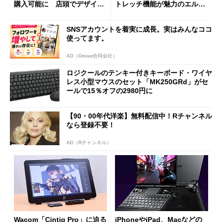
購入可能に 店頭でデザイン
トレッチ機能が魅力のエルゴ
や質感を確認しながら購入可
ノミクスチェア「LiberNovo
能
Omni Gen」を試す
SNSアカウントを着実に成長。実はみんなココ
使ってます。
AD（Dreaw合同会社）
ロジクールのテンキー付きキーボード・ワイヤ
レス小型マウスのセット「MK250GRd」がセ
ールで15％オフの2980円に
【90・00年代洋楽】無料配信中！Rチャンネル
なら登録不要！
AD（Rチャンネル）
Wacom「Cintiq Pro」に迫る
iPhoneやiPad、Macなどの