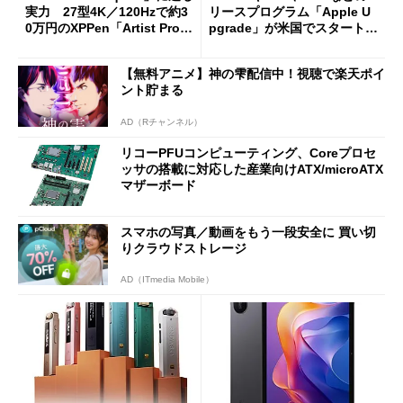
実力 27型4K／120Hzで約3
リースプログラム「Apple U
0万円のXPPen「Artist Pro 2
pgrade」が米国でスタート／
7（Gen 2）」でお絵描きして
Bluetooth LEの新規格「Blu
分かった魅力と妥協点
etooth High Data Throughp
【無料アニメ】神の雫配信中！視聴で楽天ポイ
ut」が明...
ント貯まる
AD（Rチャンネル）
リコーPFUコンピューティング、Coreプロセ
ッサの搭載に対応した産業向けATX/microATX
マザーボード
スマホの写真／動画をもう一段安全に 買い切
りクラウドストレージ
AD（ITmedia Mobile）