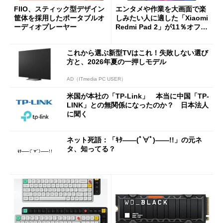
FIIO、スティック型デザイン
エンタメや作業を大画面で楽
筐体を採用したポータブルオ
しみたい人に適した「Xiaomi
ーディオプレーヤー
Redmi Pad 2」が11％オフの
2万4980円に
これから選ぶ新型TVはこれ！失敗しない選び
方と、2026年夏の一押しモデル
AD（ITmedia PC USER）
米国が本社の「TP-Link」 本当に中国「TP-
LINK」との無関係になったのか？ 日本法人
に聞く
ネット死語：「ｷﾀ――(ﾟ∀ﾟ)――!!」の元ネ
タ、知ってる？