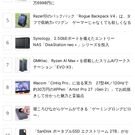
万6998円に
Razer印のバックパック「Rogue Backpack V4」は、タ
フで収納力バツグン ゲーマーじゃなくても欲しくなる
Synology、2.5GbEポートを備えたエントリー
NAS「DiskStation neo＋」シリーズを投入
GMKtec、Ryzen AI Max＋を搭載したスリムAIワークス
テーション「EVO-X3」
Wacom「Cintiq Pro」に迫る実力 27型4K／120Hzで
約30万円のXPPen「Artist Pro 27（Gen 2）」でお絵描
きして分かった魅力と妥協点
寝ころびながらゲームができる「ゲーミングロングピロ
ー」
「SanDisk ポータブルSSD エクストリーム 2TB」がセ