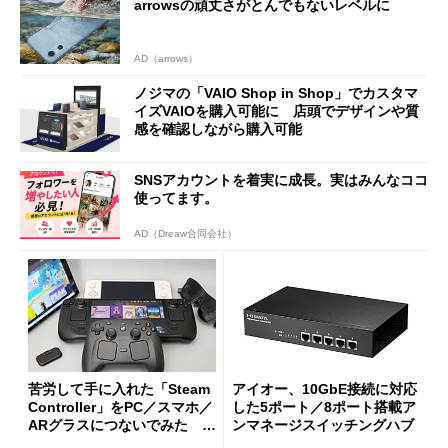
arrowsの頑丈さがとんでもないレベルに
AD（arrows）
ノジマの「VAIO Shop in Shop」でカスタマ
イズVAIOを購入可能に 店頭でデザインや質
感を確認しながら購入可能
SNSアカウントを着実に成長。実はみんなココ
使ってます。
AD（Dreaw合同会社）
苦労して手に入れた「Steam
アイオー、10GbE接続に対応
Controller」をPC／スマホ／
した5ポート／8ポート搭載ア
ARグラスにつないでみた ゲ
ンマネージスイッチングハブ
ーム体験や実用性は？