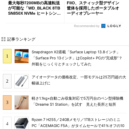
最大毎秒7200MBの高速転送
FIIO、スティック型デザイン
が可能な「WD_BLACK 8TB
筐体を採用したポータブルオ
SN850X NVMe ヒートシンク
ーディオプレーヤー
付き」が18％オフの17万508
7円に
Recommended by
記事ランキング
Snapdragon X2搭載「Surface Laptop 13.8インチ」
「Surface Pro 13インチ」はCopilot+ PCの“完成形”？
外観をじっくりとチェックしてみた
アイオーデータの価格改定、一部モデルは25万円超の大
幅値上げに
軽さ1.1kg×自動ごみ収集対応で5万円台のペン型掃除機
「Dreame S1 Station」を試す 見えた長所と短所
Ryzen 7 H255／24GBメモリ／1TBストレージのミニ
PC「ACEMAGIC F5A」がタイムセールで41％オフの10