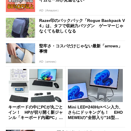
イムセールが見逃せない
AD（Amazon）
Razer印のバックパック「Rogue Backpack V
4」は、タフで収納力バツグン ゲーマーじゃ
なくても欲しくなる
堅牢さ・コスパだけじゃない最新「arrows」
事情
AD（arrows）
キーボードの中にPCが丸ごと
Mini LED×240Hz×ペン入力、
イン！ HPが切り開く新ジャ
さらにドッキングも！ EHO
ンル「キーボード内蔵PC」の
MEWEIの"全部入り"16型モ
使い勝手を徹底検証
バイルディスプレイ「TM-16
0PW」徹底レビュー