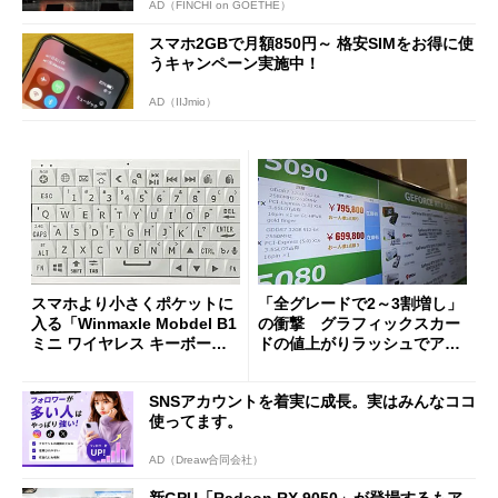
AD（FINCHI on GOETHE）
スマホ2GBで月額850円～ 格安SIMをお得に使
うキャンペーン実施中！
AD（IIJmio）
スマホより小さくポケットに
「全グレードで2～3割増し」
入る「Winmaxle Mobdel B1
の衝撃 グラフィックスカー
ミニ ワイヤレス キーボー
ドの値上がりラッシュでアキ
ド」がセールで10％オフの37
バの購入制限が深刻化
94円に
SNSアカウントを着実に成長。実はみんなココ
使ってます。
AD（Dreaw合同会社）