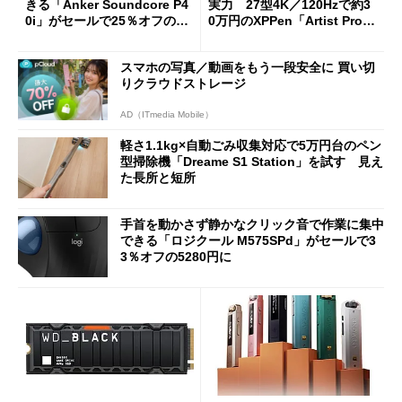
きる「Anker Soundcore P4
実力 27型4K／120Hzで約3
0i」がセールで25％オフの59
0万円のXPPen「Artist Pro 2
90円に
7（Gen 2）」でお絵描きして
分かった魅力と妥協点
スマホの写真／動画をもう一段安全に 買い切
りクラウドストレージ
AD（ITmedia Mobile）
軽さ1.1kg×自動ごみ収集対応で5万円台のペン
型掃除機「Dreame S1 Station」を試す 見え
た長所と短所
手首を動かさず静かなクリック音で作業に集中
できる「ロジクール M575SPd」がセールで3
3％オフの5280円に