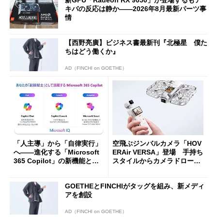
新GPU「Radeon RX 9050」が登場するもア
キバの反応は静か――2026年8月最新パーツ事
情
【西野亮廣】ビジネス書最新刊『北極星 僕た
ちはどう働くか』
AD（FINCHI on GOETHE）
「人主導」から「自律実行」
空飛ぶジンバルカメラ「HOV
へ――進化する「Microsoft
ERAir VERSA」登場 手持ち
365 Copilot」の新機能とエ
スタイルからカメラドローン
ージェントAIの現在地
に合体変形
GOETHEとFINCHIがタッグを組み、新メディ
アを創設
AD（FINCHI on GOETHE）