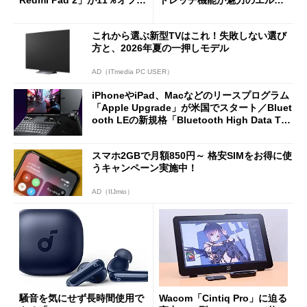
Redmi Pad 2」が11％オフの
トレッチ機能が魅力のエルゴ
2万4980円に
ノミクスチェア「LiberNovo
Omni Gen」を試す
これから選ぶ新型TVはこれ！失敗しない選び
方と、2026年夏の一押しモデル
AD（ITmedia PC USER）
iPhoneやiPad、Macなどのリースプログラム
「Apple Upgrade」が米国でスタート／Bluet
ooth LEの新規格「Bluetooth High Data Thr
oughput」が明...
スマホ2GBで月額850円～ 格安SIMをお得に使
うキャンペーン実施中！
AD（IIJmio）
騒音を気にせず長時間使用で
Wacom「Cintiq Pro」に迫る