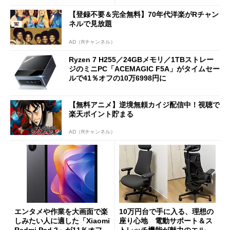
【登録不要＆完全無料】70年代洋楽がRチャン
ネルで見放題
AD（Rチャンネル）
Ryzen 7 H255／24GBメモリ／1TBストレー
ジのミニPC「ACEMAGIC F5A」がタイムセー
ルで41％オフの10万6998円に
【無料アニメ】逆境無頼カイジ配信中！視聴で
楽天ポイント貯まる
AD（Rチャンネル）
エンタメや作業を大画面で楽
10万円台で手に入る、理想の
しみたい人に適した「Xiaomi
座り心地 電動サポート＆ス