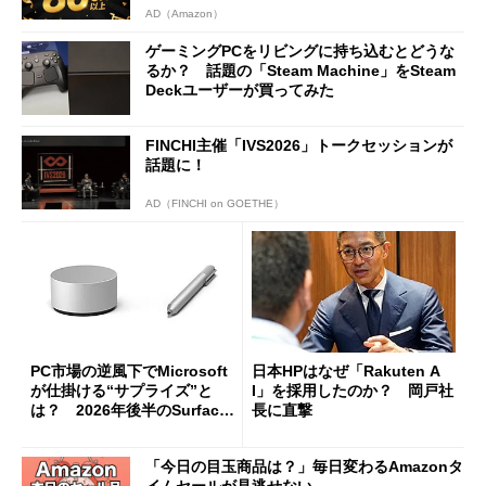
AD（Amazon）
ゲーミングPCをリビングに持ち込むとどうな
るか？ 話題の「Steam Machine」をSteam
Deckユーザーが買ってみた
FINCHI主催「IVS2026」トークセッションが
話題に！
AD（FINCHI on GOETHE）
PC市場の逆風下でMicrosoft
日本HPはなぜ「Rakuten A
が仕掛ける“サプライズ”と
I」を採用したのか？ 岡戸社
は？ 2026年後半のSurface
長に直撃
新製品を予想する
「今日の目玉商品は？」毎日変わるAmazonタ