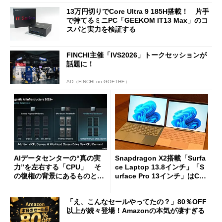
13万円切りでCore Ultra 9 185H搭載！ 片手
で持てるミニPC「GEEKOM IT13 Max」のコ
スパと実力を検証する
FINCHI主催「IVS2026」トークセッションが
話題に！
AD（FINCHI on GOETHE）
AIデータセンターの“真の実
Snapdragon X2搭載「Surfa
力”を左右する「CPU」 そ
ce Laptop 13.8インチ」「S
の復権の背景にあるものと
urface Pro 13インチ」はCop
は？
ilot+ PCの“完成形”？ 外観
をじっくりとチェックしてみ
「え、こんなセールやってたの？」80％OFF
た
以上が続々登場！Amazonの本気が凄すぎる