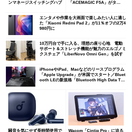
ンマネージスイッチングハブ
「ACEMAGIC F5A」がタイ
ムセールで41％オフの10万69
98円に
エンタメや作業を大画面で楽しみたい人に適し
た「Xiaomi Redmi Pad 2」が11％オフの2万4
980円に
10万円台で手に入る、理想の座り心地 電動
サポート＆ストレッチ機能が魅力のエルゴノミ
クスチェア「LiberNovo Omni Gen」を試す
iPhoneやiPad、Macなどのリースプログラム
「Apple Upgrade」が米国でスタート／Bluet
ooth LEの新規格「Bluetooth High Data Thr
oughput」が明...
騒音を気にせず長時間使用で
Wacom「Cintiq Pro」に迫る