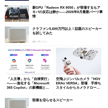
新GPU「Radeon RX 9050」が登場するもア
キバの反応は静か――2026年8月最新パーツ事
情
クラファン5,600万円以上！話題のスピーカー
を試してみた
AD（デノン）
「人主導」から「自律実行」
空飛ぶジンバルカメラ「HOV
へ――進化する「Microsoft
ERAir VERSA」登場 手持ち
365 Copilot」の新機能とエ
スタイルからカメラドローン
ージェントAIの現在地
に合体変形
部屋を沼らせるスピーカー