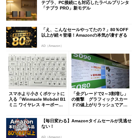
テプラ、PC接続にも対応したラベルプリンタ
「テプラ PRO」新モデル
「え、こんなセールやってたの？」80％OFF
以上が続々登場！Amazonの本気が凄すぎる
AD（Amazon）
スマホより小さくポケットに
「全グレードで2～3割増し」
入る「Winmaxle Mobdel B1
の衝撃 グラフィックスカー
ミニ ワイヤレス キーボー
ドの値上がりラッシュでアキ
ド」がセールで10％オフの37
バの購入制限が深刻化
94円に
【毎日変わる】Amazonタイムセールが見逃せ
ない！
AD（Amazon）