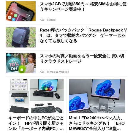
スマホ2GBで月額850円～ 格安SIMをお得に使
うキャンペーン実施中！
AD（IIJmio）
Razer印のバックパック「Rogue Backpack V
4」は、タフで収納力バツグン ゲーマーじゃ
なくても欲しくなる
スマホの写真／動画をもう一段安全に 買い切
りクラウドストレージ
AD（ITmedia Mobile）
キーボードの中にPCが丸ごと
Mini LED×240Hz×ペン入力、
イン！ HPが切り開く新ジャ
さらにドッキングも！ EHO
ンル「キーボード内蔵PC」の
MEWEIの"全部入り"16型モ