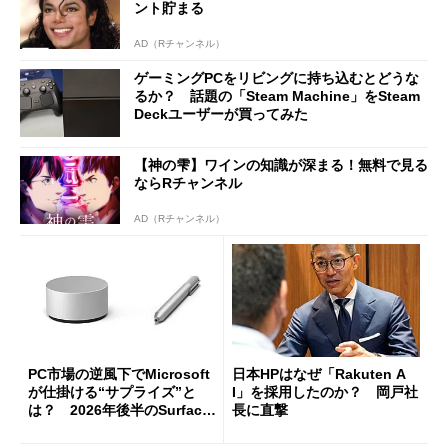
ント貯まる
AD（Rチャンネル）
ゲーミングPCをリビングに持ち込むとどうな
るか？ 話題の「Steam Machine」をSteam
Deckユーザーが買ってみた
【神の雫】ワインの知識が深まる！無料で見る
ならRチャンネル
AD（Rチャンネル）
PC市場の逆風下でMicrosoft
日本HPはなぜ「Rakuten A
が仕掛ける“サプライズ”と
I」を採用したのか？ 岡戸社
は？ 2026年後半のSurface
長に直撃
新製品を予想する