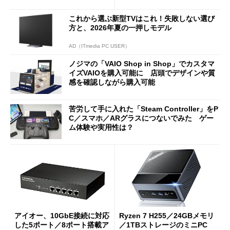
使い勝手を徹底検証
バイルディスプレイ「TM-16
0PW」徹底レビュー
これから選ぶ新型TVはこれ！失敗しない選び
方と、2026年夏の一押しモデル
AD（ITmedia PC USER）
ノジマの「VAIO Shop in Shop」でカスタマ
イズVAIOを購入可能に 店頭でデザインや質
感を確認しながら購入可能
苦労して手に入れた「Steam Controller」をP
C／スマホ／ARグラスにつないでみた ゲー
ム体験や実用性は？
アイオー、10GbE接続に対応
Ryzen 7 H255／24GBメモリ
した5ポート／8ポート搭載ア
／1TBストレージのミニPC