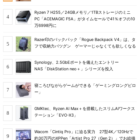
Ryzen 7 H255／24GBメモリ／1TBストレージのミニ
PC「ACEMAGIC F5A」がタイムセールで41％オフの10
万6998円に
Razer印のバックパック「Rogue Backpack V4」は、タ
フで収納力バツグン ゲーマーじゃなくても欲しくなる
Synology、2.5GbEポートを備えたエントリー
NAS「DiskStation neo＋」シリーズを投入
寝ころびながらゲームができる「ゲーミングロングピロ
ー」
GMKtec、Ryzen AI Max＋を搭載したスリムAIワークス
テーション「EVO-X3」
Wacom「Cintiq Pro」に迫る実力 27型4K／120Hzで
約30万円のXPPen「Artist Pro 27（Gen 2）」でお絵描