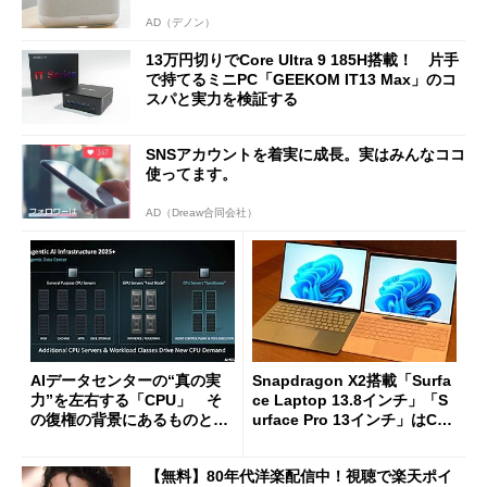
AD（デノン）
13万円切りでCore Ultra 9 185H搭載！ 片手
で持てるミニPC「GEEKOM IT13 Max」のコ
スパと実力を検証する
SNSアカウントを着実に成長。実はみんなココ
使ってます。
AD（Dreaw合同会社）
AIデータセンターの“真の実
Snapdragon X2搭載「Surfa
力”を左右する「CPU」 そ
ce Laptop 13.8インチ」「S
の復権の背景にあるものと
urface Pro 13インチ」はCop
は？
ilot+ PCの“完成形”？ 外観
をじっくりとチェックしてみ
【無料】80年代洋楽配信中！視聴で楽天ポイ
た