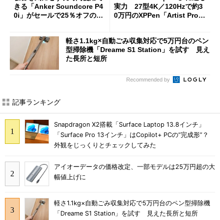
きる「Anker Soundcore P4
実力 27型4K／120Hzで約3
0i」がセールで25％オフの59
0万円のXPPen「Artist Pro 2
90円に
7（Gen 2）」でお絵描きして
分かった魅力と妥協点
軽さ1.1kg×自動ごみ収集対応で5万円台のペン
型掃除機「Dreame S1 Station」を試す 見え
た長所と短所
Recommended by
記事ランキング
Snapdragon X2搭載「Surface Laptop 13.8インチ」
「Surface Pro 13インチ」はCopilot+ PCの“完成形”？
外観をじっくりとチェックしてみた
アイオーデータの価格改定、一部モデルは25万円超の大
幅値上げに
軽さ1.1kg×自動ごみ収集対応で5万円台のペン型掃除機
「Dreame S1 Station」を試す 見えた長所と短所