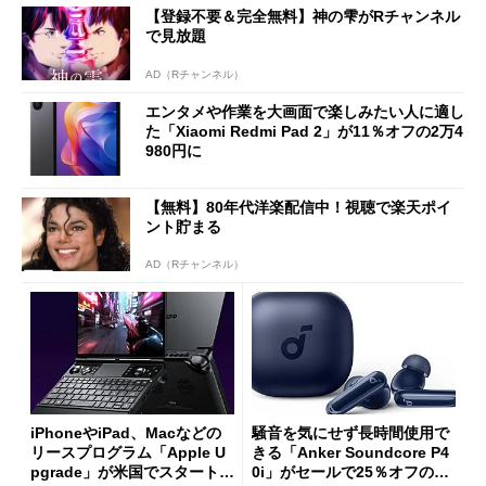
【登録不要＆完全無料】神の雫がRチャンネル
で見放題
AD（Rチャンネル）
エンタメや作業を大画面で楽しみたい人に適し
た「Xiaomi Redmi Pad 2」が11％オフの2万4
980円に
【無料】80年代洋楽配信中！視聴で楽天ポイ
ント貯まる
AD（Rチャンネル）
iPhoneやiPad、Macなどの
騒音を気にせず長時間使用で
リースプログラム「Apple U
きる「Anker Soundcore P4
pgrade」が米国でスタート／
0i」がセールで25％オフの59