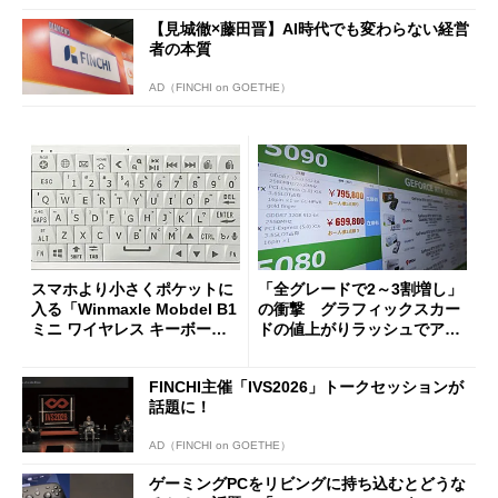
【見城徹×藤田晋】AI時代でも変わらない経営
者の本質
AD（FINCHI on GOETHE）
スマホより小さくポケットに
「全グレードで2～3割増し」
入る「Winmaxle Mobdel B1
の衝撃 グラフィックスカー
ミニ ワイヤレス キーボー
ドの値上がりラッシュでアキ
ド」がセールで10％オフの37
バの購入制限が深刻化
94円に
FINCHI主催「IVS2026」トークセッションが
話題に！
AD（FINCHI on GOETHE）
ゲーミングPCをリビングに持ち込むとどうな