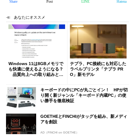
Share
Post
LINE
Hatena
あなたにオススメ
Windows 11は8GBメモリで
テプラ、PC接続にも対応した
も快適に使えるようになる？
ラベルプリンタ「テプラ PR
品質向上への取り組みと
O」新モデル
「26H2」に向けた中間報告
キーボードの中にPCが丸ごとイン！ HPが切
り開く新ジャンル「キーボード内蔵PC」の使
い勝手を徹底検証
GOETHEとFINCHIがタッグを組み、新メディ
アを創設
AD（FINCHI on GOETHE）