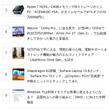
Ryzen 7 H255／24GBメモリ／1TBストレージのミニ
PC「ACEMAGIC F5A」がタイムセールで41％オフの10
万6998円に
Wacom「Cintiq Pro」に迫る実力 27型4K／120Hzで
約30万円のXPPen「Artist Pro 27（Gen 2）」でお絵描
きして分かった魅力と妥協点
10万円台で手に入る、理想の座り心地 電動サポート＆
ストレッチ機能が魅力のエルゴノミクスチェア
「LiberNovo Omni Gen」を試す
Snapdragon X2搭載「Surface Laptop 13.8インチ」
「Surface Pro 13インチ」はCopilot+ PCの“完成形”？
外観をじっくりとチェックしてみた
Windows 11は8GBメモリでも快適に使えるようにな
る？ 品質向上への取り組みと「26H2」に向けた中間
報告