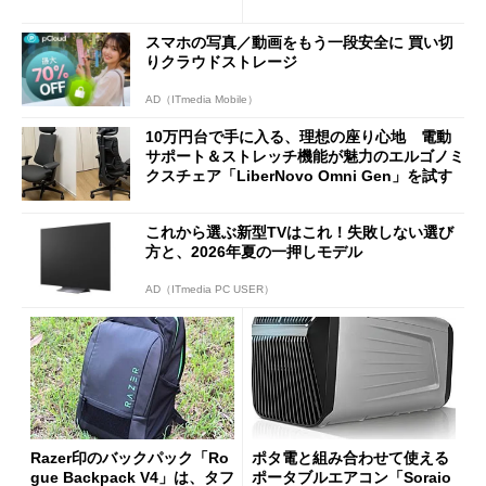
Bluetooth LEの新規格「Blu
90円に
etooth High Data Throughp
スマホの写真／動画をもう一段安全に 買い切
ut」が明...
りクラウドストレージ
AD（ITmedia Mobile）
10万円台で手に入る、理想の座り心地 電動
サポート＆ストレッチ機能が魅力のエルゴノミ
クスチェア「LiberNovo Omni Gen」を試す
これから選ぶ新型TVはこれ！失敗しない選び
方と、2026年夏の一押しモデル
AD（ITmedia PC USER）
Razer印のバックパック「Ro
ポタ電と組み合わせて使える
gue Backpack V4」は、タフ
ポータブルエアコン「Soraio