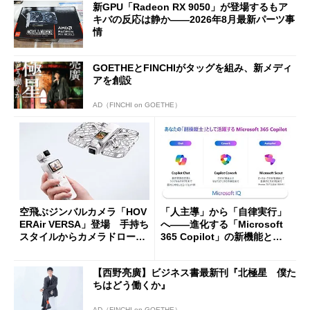
新GPU「Radeon RX 9050」が登場するもア
キバの反応は静か――2026年8月最新パーツ事
情
GOETHEとFINCHIがタッグを組み、新メディ
アを創設
AD（FINCHI on GOETHE）
空飛ぶジンバルカメラ「HOV
「人主導」から「自律実行」
ERAir VERSA」登場 手持ち
へ――進化する「Microsoft
スタイルからカメラドローン
365 Copilot」の新機能とエ
に合体変形
ージェントAIの現在地
【西野亮廣】ビジネス書最新刊『北極星 僕た
ちはどう働くか』
AD（FINCHI on GOETHE）