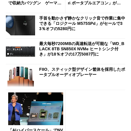
で収納力バツグン ゲーマー
ri ポータブルエアコン」がセ
じゃなくても欲しくなる
ールで16％オフの2万9980円
に
手首を動かさず静かなクリック音で作業に集中
できる「ロジクール M575SPd」がセールで3
3％オフの5280円に
最大毎秒7200MBの高速転送が可能な「WD_B
LACK 8TB SN850X NVMe ヒートシンク付
き」が18％オフの17万5087円に
FIIO、スティック型デザイン筐体を採用したポ
ータブルオーディオプレーヤー
「AIハイパースケール」でNV