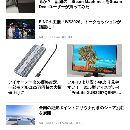
るか？ 話題の「Steam Machine」をSteam
Deckユーザーが買ってみた
FINCHI主催「IVS2026」トークセッションが
話題に！
AD（FINCHI on GOETHE）
アイオーデータの価格改定、
フルHDより広く4Kより見や
一部モデルは25万円超の大幅
すい！ 31.5型ディスプレイ
値上げに
「ProLite XUB3297QSNP-B
1J」がテレワークにピッタリ
な理由
全国の絶景ポイントにサウナ付きのシェア別荘
を展開
AD（COCO VILLA on GOETHE）