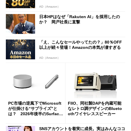
AD（Amazon）
日本HPはなぜ「Rakuten AI」を採用したの
か？ 岡戸社長に直撃
「え、こんなセールやってたの？」80％OFF
以上が続々登場！Amazonの本気が凄すぎる
AD（Amazon）
PC市場の逆風下でMicrosoft
FIIO、同社製DAPを内蔵可能
が仕掛ける“サプライズ”と
なレトロ調デザインのBlueto
は？ 2026年後半のSurface
othワイヤレススピーカー
新製品を予想する
SNSアカウントを着実に成長。実はみんなココ