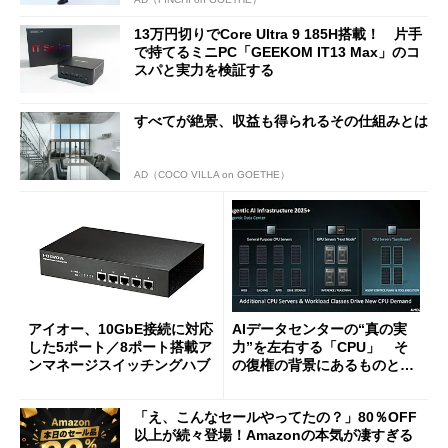
13万円切りでCore Ultra 9 185H搭載！ 片手
で持てるミニPC「GEEKOM IT13 Max」のコ
スパと実力を検証する
すべてが絶景、収益も得られるその仕組みとは
AD（COCO VILLA on GOETHE）
アイオー、10GbE接続に対応
AIデータセンターの“真の実
した5ポート／8ポート搭載ア
力”を左右する「CPU」 そ
ンマネージスイッチングハブ
の復権の背景にあるものと
は？
「え、こんなセールやってたの？」80％OFF
以上が続々登場！Amazonの本気が凄すぎる