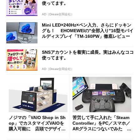
使ってます。
AD（Dreaw合同会社）
Mini LED×240Hz×ペン入力、さらにドッキン
グも！ EHOMEWEIの"全部入り"16型モバイ
ルディスプレイ「TM-160PW」徹底レビュー
SNSアカウントを着実に成長。実はみんなココ
使ってます。
AD（Dreaw合同会社）
ノジマの「VAIO Shop in Sh
苦労して手に入れた「Steam
op」でカスタマイズVAIOを
Controller」をPC／スマホ／
購入可能に 店頭でデザイン
ARグラスにつないでみた ゲ
や質感を確認しながら購入可
ーム体験や実用性は？
能