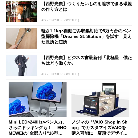
【西野亮廣】つくりたいものを追求できる環境
の作り方とは
AD（FINCHI on GOETHE）
軽さ1.1kg×自動ごみ収集対応で5万円台のペン
型掃除機「Dreame S1 Station」を試す 見え
た長所と短所
【西野亮廣】ビジネス書最新刊『北極星 僕た
ちはどう働くか』
AD（FINCHI on GOETHE）
Mini LED×240Hz×ペン入力、
ノジマの「VAIO Shop in Sh
さらにドッキングも！ EHO
op」でカスタマイズVAIOを
MEWEIの"全部入り"16型モ
購入可能に 店頭でデザイン