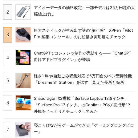
アイオーデータの価格改定、一部モデルは25万円超の大
幅値上げに
巨大スティックが生み出す謎の“脳汁感” XPPen「Pilot
Pro 編集コンソール」のお絵描き実用度をチェック
ChatGPTでコンテンツ制作が完結する――「ChatGPT
向けアドビプラグイン」が登場
軽さ1.1kg×自動ごみ収集対応で5万円台のペン型掃除機
「Dreame S1 Station」を試す 見えた長所と短所
Snapdragon X2搭載「Surface Laptop 13.8インチ」
「Surface Pro 13インチ」はCopilot+ PCの“完成形”？
外観をじっくりとチェックしてみた
寝ころびながらゲームができる「ゲーミングロングピロ
ー」