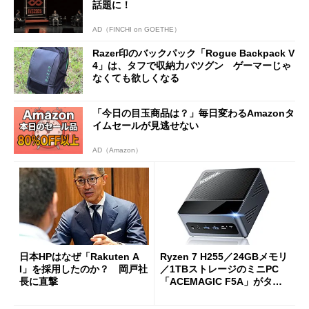
話題に！
AD（FINCHI on GOETHE）
Razer印のバックパック「Rogue Backpack V
4」は、タフで収納力バツグン ゲーマーじゃ
なくても欲しくなる
「今日の目玉商品は？」毎日変わるAmazonタ
イムセールが見逃せない
AD（Amazon）
日本HPはなぜ「Rakuten A
Ryzen 7 H255／24GBメモリ
I」を採用したのか？ 岡戸社
／1TBストレージのミニPC
長に直撃
「ACEMAGIC F5A」がタイ
ムセールで41％オフの10万69
98円に