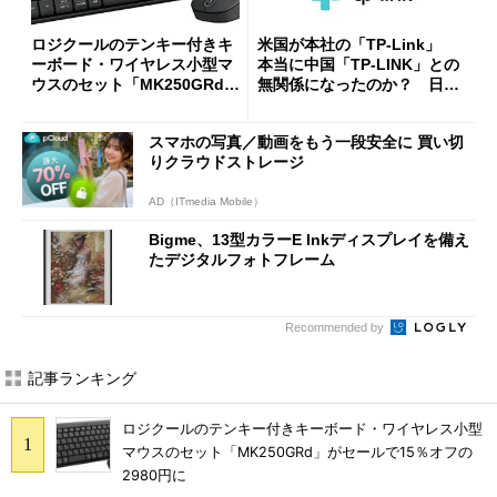
ロジクールのテンキー付きキ
米国が本社の「TP-Link」
ーボード・ワイヤレス小型マ
本当に中国「TP-LINK」との
ウスのセット「MK250GRd」
無関係になったのか？ 日本
がセールで15％オフの2980円
法人に聞く
に
スマホの写真／動画をもう一段安全に 買い切
りクラウドストレージ
AD（ITmedia Mobile）
Bigme、13型カラーE Inkディスプレイを備え
たデジタルフォトフレーム
Recommended by
記事ランキング
ロジクールのテンキー付きキーボード・ワイヤレス小型
マウスのセット「MK250GRd」がセールで15％オフの
2980円に