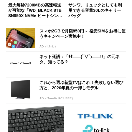
最大毎秒7200MBの高速転送
サンワ、リュックとしても利
が可能な「WD_BLACK 8TB
用できる容量30Lのキャリー
SN850X NVMe ヒートシンク
バッグ
付き」が18％オフの17万508
7円に
スマホ2GBで月額850円～ 格安SIMをお得に使
うキャンペーン実施中！
AD（IIJmio）
ネット死語：「ｷﾀ――(ﾟ∀ﾟ)――!!」の元ネ
タ、知ってる？
これから選ぶ新型TVはこれ！失敗しない選び
方と、2026年夏の一押しモデル
AD（ITmedia PC USER）