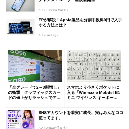
AD（ ITmedia Mobile）
FPが解説！Apple製品を分割手数料0円で入手
する方法とは？
AD（Fav-Log）
「全グレードで2～3割増し」
スマホより小さくポケットに
の衝撃 グラフィックスカー
入る「Winmaxle Mobdel B1
ドの値上がりラッシュでアキ
ミニ ワイヤレス キーボー
バの購入制限が深刻化
ド」がセールで10％オフの37
94円に
SNSアカウントを着実に成長。実はみんなココ
使ってます。
AD（Dreaw合同会社）