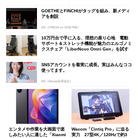
バイルディスプレイ「TM-16
や質感を確認しながら購入可
0PW」徹底レビュー
能
GOETHEとFINCHIがタッグを組み、新メディ
アを創設
AD（FINCHI on GOETHE）
10万円台で手に入る、理想の座り心地 電動
サポート＆ストレッチ機能が魅力のエルゴノミ
クスチェア「LiberNovo Omni Gen」を試す
SNSアカウントを着実に成長。実はみんなココ
使ってます。
AD（Dreaw合同会社）
エンタメや作業を大画面で楽
Wacom「Cintiq Pro」に迫る
しみたい人に適した「Xiaomi
実力 27型4K／120Hzで約3