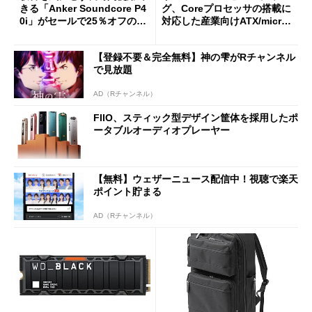
きる「Anker Soundcore P4
グ、Coreプロセッサの搭載に
0i」がセールで25％オフの59
対応した産業向けATX/micro
90円に
ATXマザーボード
【登録不要＆完全無料】神の雫がRチャンネル
で見放題
AD（Rチャンネル）
FIIO、スティック型デザイン筐体を採用したポ
ータブルオーディオプレーヤー
【無料】ウェザーニュース配信中！視聴で楽天
ポイント貯まる
AD（Rチャンネル）