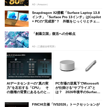
AD（Amazon）
Snapdragon X2搭載「Surface Laptop 13.8
インチ」「Surface Pro 13インチ」はCopilot
+ PCの“完成形”？ 外観をじっくりとチェッ
クしてみた
「創薬立国」復活への分岐点
AD（三菱総合研究所）
AIデータセンターの“真の実
PC市場の逆風下でMicrosoft
力”を左右する「CPU」 そ
が仕掛ける“サプライズ”と
の復権の背景にあるものと
は？ 2026年後半のSurface
は？
新製品を予想する
FINCHI主催「IVS2026」トークセッションが