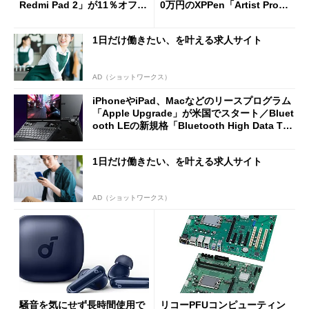
Redmi Pad 2」が11％オフの
0万円のXPPen「Artist Pro 2
2万4980円に
7（Gen 2）」でお絵描きして
分かった魅力と妥協点
1日だけ働きたい、を叶える求人サイト
AD（ショットワークス）
iPhoneやiPad、Macなどのリースプログラム
「Apple Upgrade」が米国でスタート／Bluet
ooth LEの新規格「Bluetooth High Data Thr
oughput」が明...
1日だけ働きたい、を叶える求人サイト
AD（ショットワークス）
騒音を気にせず長時間使用で
リコーPFUコンピューティン