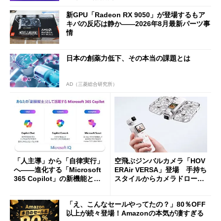
新GPU「Radeon RX 9050」が登場するもア
キバの反応は静か――2026年8月最新パーツ事
情
日本の創薬力低下、その本当の課題とは
AD（三菱総合研究所）
「人主導」から「自律実行」
空飛ぶジンバルカメラ「HOV
へ――進化する「Microsoft
ERAir VERSA」登場 手持ち
365 Copilot」の新機能とエ
スタイルからカメラドローン
ージェントAIの現在地
に合体変形
「え、こんなセールやってたの？」80％OFF
以上が続々登場！Amazonの本気が凄すぎる