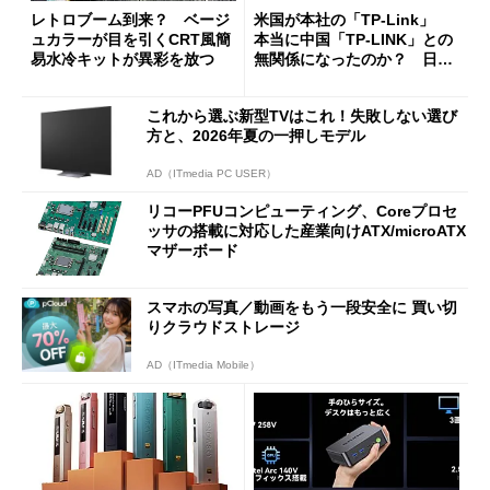
レトロブーム到来？ ベージ
米国が本社の「TP-Link」
ュカラーが目を引くCRT風簡
本当に中国「TP-LINK」との
易水冷キットが異彩を放つ
無関係になったのか？ 日本
法人に聞く
これから選ぶ新型TVはこれ！失敗しない選び
方と、2026年夏の一押しモデル
AD（ITmedia PC USER）
リコーPFUコンピューティング、Coreプロセ
ッサの搭載に対応した産業向けATX/microATX
マザーボード
スマホの写真／動画をもう一段安全に 買い切
りクラウドストレージ
AD（ITmedia Mobile）