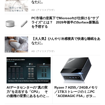
なたに。
AD（アイリスプラザ）
PC市場の逆風下でMicrosoftが仕掛ける“サプ
ライズ”とは？ 2026年後半のSurface新製品
を予想する
【大人気】ひんやり冷感寝具で快適な睡眠をあ
なたに。
AD（アイリスプラザ）
AIデータセンターの“真の実
Ryzen 7 H255／24GBメモリ
力”を左右する「CPU」 そ
／1TBストレージのミニPC
の復権の背景にあるものと
「ACEMAGIC F5A」がタイ
は？
ムセールで41％オフの10万69
98円に