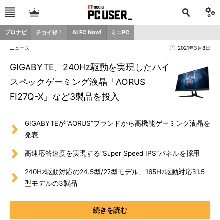
プロナビ
チョイ得！
AI PC Now!
ミニPC
ニュース
2021年3月8日
GIGABYTE、240Hz駆動を実現したハイ
スペックゲーミング液晶「AORUS
FI27Q-X」など3製品を投入
GIGABYTEが“AORUS”ブランドから高機能ゲーミング液晶を
発表
高速応答速度を実現する“Super Speed IPS”パネルを採用
240Hz駆動対応の24.5型/27型モデル、165Hz駆動対応31.5
型モデルの3製品
続きを読む