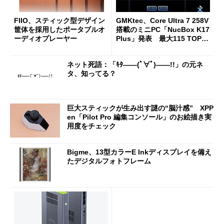
FIIO、スティック型デザイン
GMKtec、Core Ultra 7 258V
筐体を採用したポータブルオ
搭載のミニPC「NucBox K17
ーディオプレーヤー
Plus」発表 最大115 TOPS
のAI性能を実現
ネット死語：「ｷﾀ――(ﾟ∀ﾟ)――!!」の元ネ
タ、知ってる？
巨大スティックが生み出す謎の“脳汁感” XPP
en「Pilot Pro 編集コンソール」のお絵描き実
用度をチェック
Bigme、13型カラーE Inkディスプレイを備え
たデジタルフォトフレーム