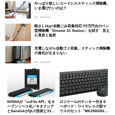
やっぱり欲しいコードレススティック掃除機。
いま選びたいのは？
AD（Dreame）
軽さ1.1kg×自動ごみ収集対応で5万円台のペン
型掃除機「Dreame S1 Station」を試す 見え
た長所と短所
充電しながら自動ゴミ収集。スティック掃除機
の進化が止まらない
AD（Dreame）
NVIDIAが「cuFile API」をオ
ロジクールのテンキー付きキ
ープンソース化／キオクシア
ーボード・ワイヤレス小型マ
とSandiskがQLC技術と332
ウスのセット「MK250GRd」