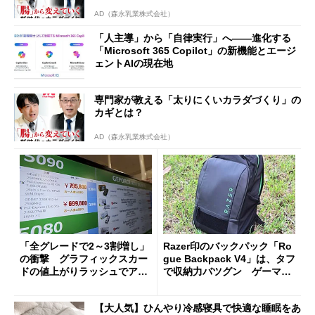
AD（森永乳業株式会社）
「人主導」から「自律実行」へ――進化する
「Microsoft 365 Copilot」の新機能とエージ
ェントAIの現在地
専門家が教える「太りにくいカラダづくり」の
カギとは？
AD（森永乳業株式会社）
「全グレードで2～3割増し」
Razer印のバックパック「Ro
の衝撃 グラフィックスカー
gue Backpack V4」は、タフ
ドの値上がりラッシュでアキ
で収納力バツグン ゲーマー
バの購入制限が深刻化
じゃなくても欲しくなる
【大人気】ひんやり冷感寝具で快適な睡眠をあ