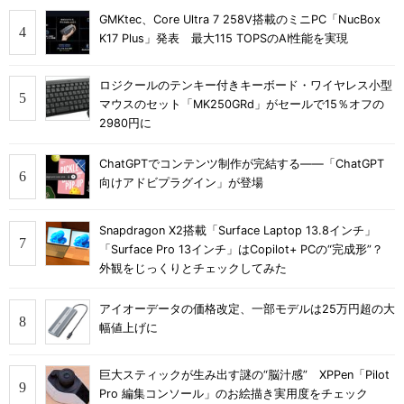
GMKtec、Core Ultra 7 258V搭載のミニPC「NucBox
K17 Plus」発表 最大115 TOPSのAI性能を実現
ロジクールのテンキー付きキーボード・ワイヤレス小型
マウスのセット「MK250GRd」がセールで15％オフの
2980円に
ChatGPTでコンテンツ制作が完結する――「ChatGPT
向けアドビプラグイン」が登場
Snapdragon X2搭載「Surface Laptop 13.8インチ」
「Surface Pro 13インチ」はCopilot+ PCの“完成形”？
外観をじっくりとチェックしてみた
アイオーデータの価格改定、一部モデルは25万円超の大
幅値上げに
巨大スティックが生み出す謎の“脳汁感” XPPen「Pilot
Pro 編集コンソール」のお絵描き実用度をチェック