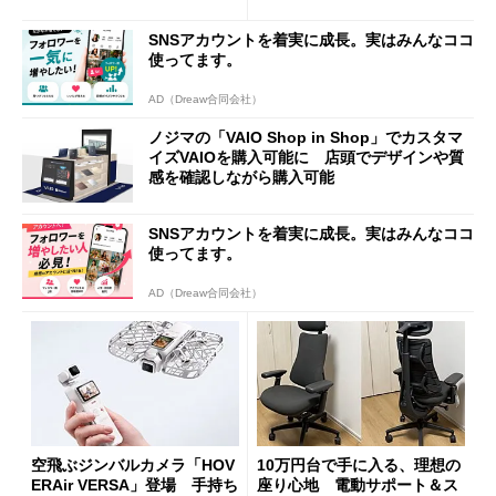
積層を用いた第10世代3Dフラ
がセールで15％オフの2980円
ッシュメモリを開発
に
SNSアカウントを着実に成長。実はみんなココ
使ってます。
AD（Dreaw合同会社）
ノジマの「VAIO Shop in Shop」でカスタマ
イズVAIOを購入可能に 店頭でデザインや質
感を確認しながら購入可能
SNSアカウントを着実に成長。実はみんなココ
使ってます。
AD（Dreaw合同会社）
空飛ぶジンバルカメラ「HOV
10万円台で手に入る、理想の
ERAir VERSA」登場 手持ち
座り心地 電動サポート＆ス