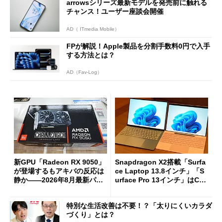
arrowsシリーズ最新モデルを発売前に触れる
チャンス！ユーザー座談会開催
AD（ ITmedia Mobile）
FPが解説！Apple製品を分割手数料0円で入手
する方法とは？
AD（Fav-Log）
新GPU「Radeon RX 9050」
Snapdragon X2搭載「Surfa
が登場するもアキバの反応は
ce Laptop 13.8インチ」「S
静か――2026年8月最新パー
urface Pro 13インチ」はCop
ツ事情
ilot+ PCの“完成形”？ 外観
をじっくりとチェックしてみ
特別な生活改善は不要！？「太りにくいカラダ
た
づくり」とは？