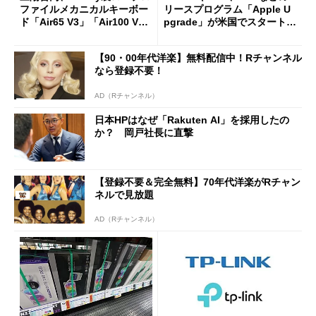
ファイルメカニカルキーボー
リースプログラム「Apple U
ド「Air65 V3」「Air100 V
pgrade」が米国でスタート／
3」を発売
Bluetooth LEの新規格「Blu
etooth High Data Throughp
【90・00年代洋楽】無料配信中！Rチャンネル
ut」が明...
なら登録不要！
AD（Rチャンネル）
日本HPはなぜ「Rakuten AI」を採用したの
か？ 岡戸社長に直撃
【登録不要＆完全無料】70年代洋楽がRチャン
ネルで見放題
AD（Rチャンネル）