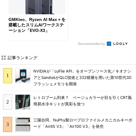
GMKtec、Ryzen AI Max＋を
搭載したスリムAIワークステ
ーション「EVO-X3」
Recommended by
記事ランキング
NVIDIAが「cuFile API」をオープンソース化／キオクシ
アとSandiskがQLC技術と332積層を用いた第10世代3D
フラッシュメモリを開発
レトロブーム到来？ ベージュカラーが目を引くCRT風
簡易水冷キットが異彩を放つ
三陽合同、NuPhy製ロープロファイルメカニカルキーボ
ード「Air65 V3」「Air100 V3」を発売