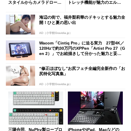
スタイルからカメラドローン
トレッチ機能が魅力のエルゴ
に合体変形
ノミクスチェア「LiberNovo
Omni Gen」を試す
海辺の街で、福井梨莉華のドキッとする魅力全
開！ひと夏の思い出
AD（小学館Gravidia.jp）
Wacom「Cintiq Pro」に迫る実力 27型4K／
120Hzで約30万円のXPPen「Artist Pro 27（G
en 2）」でお絵描きして分かった魅力と妥協
点
“修正ほぼなし”お尻フェチ全編完全新作の「お
尻特化写真集」
AD（小学館Gravidia.jp）
三陽合同、NuPhy製ロープロ
iPhoneやiPad、Macなどの