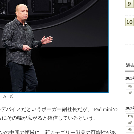
過
2026
8月
4月
ボーガー氏
2024
バイスだというボーガー副社長だが、iPad miniの
12月
らにその幅が広がると確信しているという。
8月
4月
コンの中間の領域に、新カテゴリー製品の可能性があ