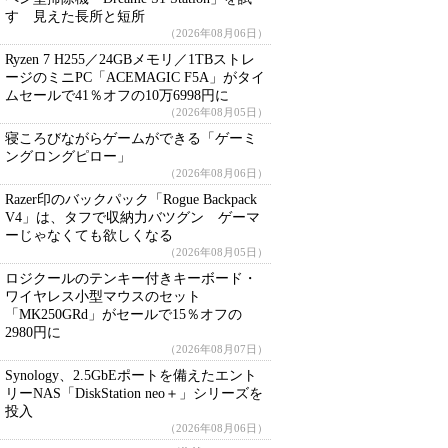
す 見えた長所と短所
（2026年08月06日）
Ryzen 7 H255／24GBメモリ／1TBストレ
ージのミニPC「ACEMAGIC F5A」がタイ
ムセールで41％オフの10万6998円に
（2026年08月05日）
寝ころびながらゲームができる「ゲーミ
ングロングピロー」
（2026年08月06日）
Razer印のバックパック「Rogue Backpack
V4」は、タフで収納力バツグン ゲーマ
ーじゃなくても欲しくなる
（2026年08月05日）
ロジクールのテンキー付きキーボード・
ワイヤレス小型マウスのセット
「MK250GRd」がセールで15％オフの
2980円に
（2026年08月07日）
Synology、2.5GbEポートを備えたエント
リーNAS「DiskStation neo＋」シリーズを
投入
（2026年08月06日）