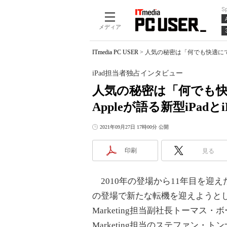
S
メディア
ITmedia PC USER
>
人気の秘密は「何でも快適にできる
iPad担当者独占インタビュー
人気の秘密は「何でも
Appleが語る新型iPadと
2021年09月27日 17時00分 公開
印刷
見る
2010年の登場から11年目を迎えたiP
の登場で新たな転機を迎えようとしている。
Marketing担当副社長トーマス・ボーガー氏
Marketing担当のステファン・トン