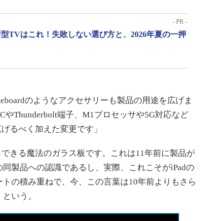
- PR -
型TVはこれ！失敗しない選び方と、2026年夏の一押
art Keboardのようなアクセサリーも製品の用途を広げま
-CやThunderbolt端子、M1プロセッサや5G対応など
し広げるべく加えた変更です」
もできる魔法のガラス板です。これは11年前に製品が
同製品への認識であるし、実際、これこそがiPadの
トの積み重ねで、今、この言葉は10年前よりもさら
」という。