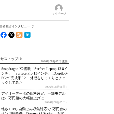
マイページ
当者独占インタビュー（1...
セストップ10
2026年08月07日 更新
Snapdragon X2搭載「Surface Laptop 13.8イ
ンチ」「Surface Pro 13インチ」はCopilot+
PCの“完成形”？ 外観をじっくりとチェ
ックしてみた
（2026年08月06日）
アイオーデータの価格改定、一部モデル
は25万円超の大幅値上げに
（2026年08月05日）
軽さ1.1kg×自動ごみ収集対応で5万円台の
ペン型掃除機「Dreame S1 Station」を試