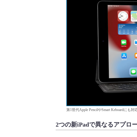
第1世代Apple PencilやSmart Keboardに
2つの新iPadで異なるアプロ