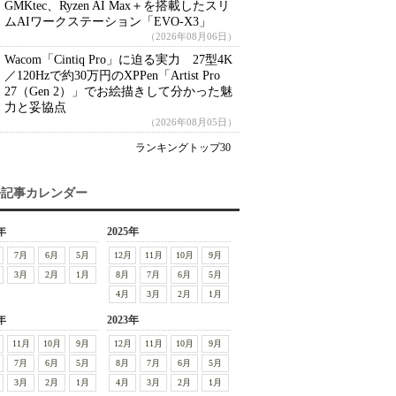
GMKtec、Ryzen AI Max＋を搭載したスリ
ムAIワークステーション「EVO-X3」
（2026年08月06日）
Wacom「Cintiq Pro」に迫る実力 27型4K
／120Hzで約30万円のXPPen「Artist Pro
27（Gen 2）」でお絵描きして分かった魅
力と妥協点
（2026年08月05日）
ランキングトップ30
去記事カレンダー
年
2025年
7月
6月
5月
12月
11月
10月
9月
3月
2月
1月
8月
7月
6月
5月
4月
3月
2月
1月
年
2023年
11月
10月
9月
12月
11月
10月
9月
7月
6月
5月
8月
7月
6月
5月
3月
2月
1月
4月
3月
2月
1月