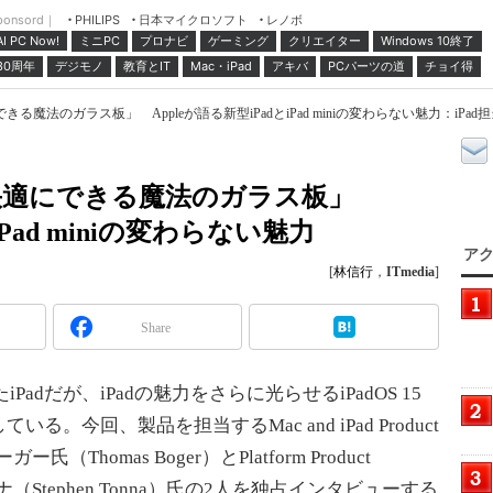
ponsord｜
日本マイクロソフト
レノボ
PHILIPS
ミニPC
プロナビ
ゲーミング
クリエイター
Windows 10終了
AI PC Now!
30周年
デジモノ
教育とIT
Mac・iPad
アキバ
PCパーツの道
チョイ得
魔法のガラス板」 Appleが語る新型iPadとiPad miniの変わらない魅力：iPad担
快適にできる魔法のガラス板」
iPad miniの変わらない魅力
アク
[
林信行
，
ITmedia
]
Share
adだが、iPadの魅力をさらに光らせるiPadOS 15
今回、製品を担当するMac and iPad Product
（Thomas Boger）とPlatform Product
ナ（Stephen Tonna）氏の2人を独占インタビューする