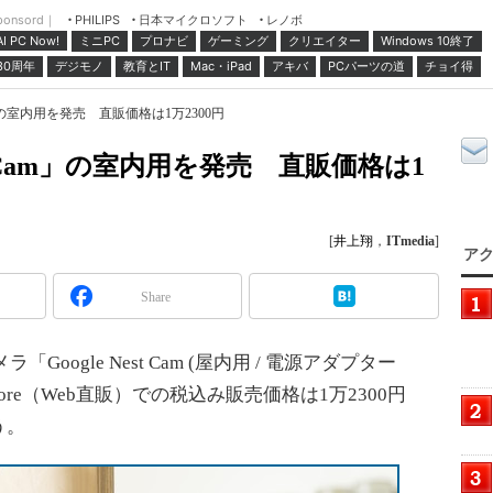
ponsord｜
日本マイクロソフト
レノボ
PHILIPS
ミニPC
プロナビ
ゲーミング
クリエイター
Windows 10終了
AI PC Now!
30周年
デジモノ
教育とIT
Mac・iPad
アキバ
PCパーツの道
チョイ得
 Cam」の室内用を発売 直販価格は1万2300円
Nest Cam」の室内用を発売 直販価格は1
[
井上翔
，
ITmedia
]
アク
Share
Google Nest Cam (屋内用 / 電源アダプター
tore（Web直販）での税込み販売価格は1万2300円
う。