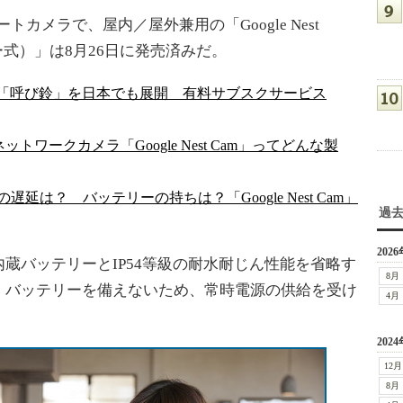
のスマートカメラで、屋内／屋外兼用の「Google Nest
ー式）」は8月26日に発売済みだ。
」と「呼び鈴」を日本でも展開 有料サブスクサービス
ネットワークカメラ「Google Nest Cam」ってどんな製
延は？ バッテリーの持ちは？「Google Nest Cam」
過
2026
バッテリーとIP54等級の耐水耐じん性能を省略す
8月
。バッテリーを備えないため、常時電源の供給を受け
4月
2024
12月
8月