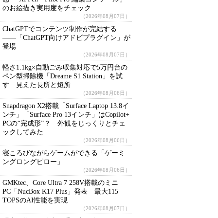
のお絵描き実用度をチェック
（2026年08月07日）
ChatGPTでコンテンツ制作が完結する
――「ChatGPT向けアドビプラグイン」が
登場
（2026年08月07日）
軽さ1.1kg×自動ごみ収集対応で5万円台の
ペン型掃除機「Dreame S1 Station」を試
す 見えた長所と短所
（2026年08月06日）
Snapdragon X2搭載「Surface Laptop 13.8イ
ンチ」「Surface Pro 13インチ」はCopilot+
PCの“完成形”？ 外観をじっくりとチェ
ックしてみた
（2026年08月06日）
寝ころびながらゲームができる「ゲーミ
ングロングピロー」
（2026年08月06日）
GMKtec、Core Ultra 7 258V搭載のミニ
PC「NucBox K17 Plus」発表 最大115
TOPSのAI性能を実現
（2026年08月07日）