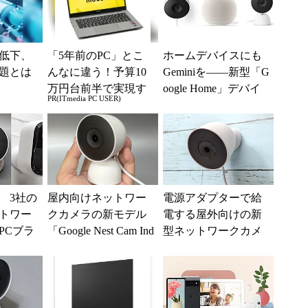
低下、
「5年前のPC」とこ
ホームデバイスにも
題とは
んなに違う！予算10
Geminiを――新型「G
万円台前半で実現す
oogle Home」デバイ
PR(ITmedia PC USER)
る快適PCライフ
スが一挙登場 アプ
リも刷新
 3社の
屋内向けネットワー
電源アダプターで給
トワー
クカメラの新モデル
電する屋外向けの新
PCブラ
「Google Nest Cam Ind
型ネットワークカメ
閲覧機
oor（第3世代）」は
ラ「Google Nest Cam
た
視...
Outdo...