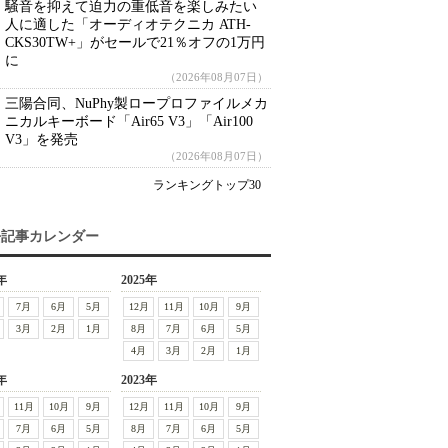
騒音を抑えて迫力の重低音を楽しみたい
人に適した「オーディオテクニカ ATH-
CKS30TW+」がセールで21％オフの1万円
に
（2026年08月07日）
三陽合同、NuPhy製ロープロファイルメカ
ニカルキーボード「Air65 V3」「Air100
V3」を発売
（2026年08月07日）
ランキングトップ30
去記事カレンダー
年
2025年
7月
6月
5月
12月
11月
10月
9月
3月
2月
1月
8月
7月
6月
5月
4月
3月
2月
1月
年
2023年
11月
10月
9月
12月
11月
10月
9月
7月
6月
5月
8月
7月
6月
5月