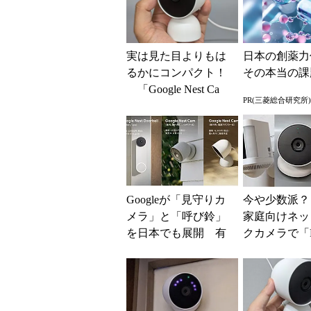
実は見た目よりもは
日本の創薬力
るかにコンパクト！
その本当の課
「Google Nest Ca
PR(三菱総合研究所)
m」（屋内用／電源
アダプター式）...
Googleが「見守りカ
今や少数派？
メラ」と「呼び鈴」
家庭向けネッ
を日本でも展開 有
クカメラで「
料サブスクサービス
ウザ経由での
「Nest Aware...
能」を比較し