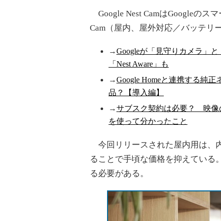
Google Nest CamはGoogle
Cam（屋内、屋外対応／バッテリ
→
Googleが「見守りカメラ
「Nest Aware」も
→
Google Homeと連携する純正
品？【導入編】
→
サブスク契約は必要？ 映像の遅
を使って分かったこと
今回リリースされた屋内用は、内蔵
ることで手頃な価格を抑えている
る必要がある。