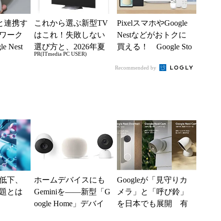
meと連携す
これから選ぶ新型TV
PixelスマホやGoogle
ワーク
はこれ！失敗しない
Nestなどがおトクに
 Nest
選び方と、2026年夏
買える！ Google Sto
PR(ITmedia PC USER)
な製...
の一押しモデル
reが「ゴールデ...
Recommended by
低下、
ホームデバイスにも
Googleが「見守りカ
題とは
Geminiを――新型「G
メラ」と「呼び鈴」
oogle Home」デバイ
を日本でも展開 有
スが一挙登場 アプ
料サブスクサービス