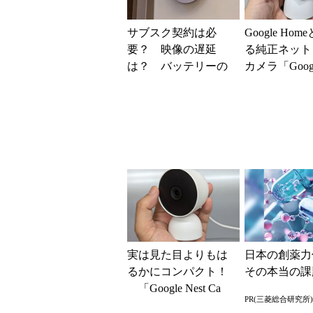
サブスク契約は必
Google Ho
要？ 映像の遅延
る純正ネット
は？ バッテリーの
カメラ「Google
持ちは？「Google Ne
Cam」ってどん
st Cam」を使って...
実は見た目よりもは
日本の創薬力
るかにコンパクト！
その本当の課
「Google Nest Ca
PR(三菱総合研究所)
m」（屋内用／電源