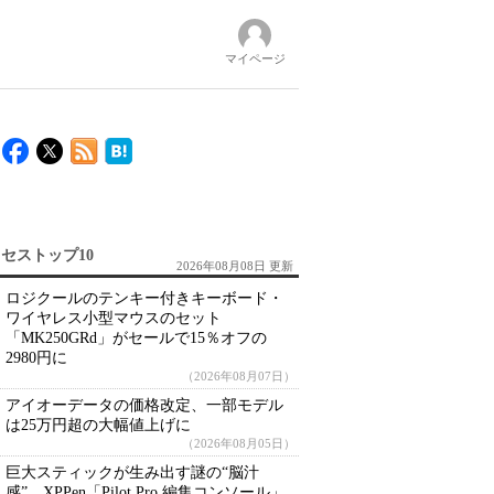
マイページ
セストップ10
2026年08月08日 更新
ロジクールのテンキー付きキーボード・
ワイヤレス小型マウスのセット
「MK250GRd」がセールで15％オフの
2980円に
（2026年08月07日）
アイオーデータの価格改定、一部モデル
は25万円超の大幅値上げに
（2026年08月05日）
巨大スティックが生み出す謎の“脳汁
感” XPPen「Pilot Pro 編集コンソール」