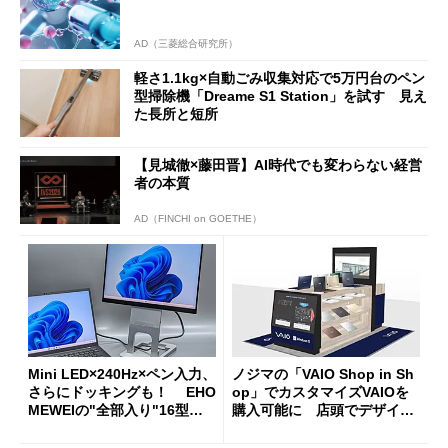
AD（三菱総合研究所）
軽さ1.1kg×自動ごみ収集対応で5万円台のペン
型掃除機「Dreame S1 Station」を試す 見え
た長所と短所
【見城徹×藤田晋】AI時代でも変わらない経営
者の本質
AD（FINCHI on GOETHE）
Mini LED×240Hz×ペン入力、
ノジマの「VAIO Shop in Sh
さらにドッキングも！ EHO
op」でカスタマイズVAIOを
MEWEIの"全部入り"16型モ
購入可能に 店頭でデザイン
バイルディスプレイ「TM-16
や質感を確認しながら購入可
0PW」徹底レビュー
能