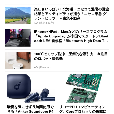
2万4980円に
7（Gen 2）」でお絵描きして
分かった魅力と妥協点
楽しさいっぱい！北海道・ニセコで避暑の夏旅
絶景とアクティビティが揃う「ニセコ東急 グ
ラン・ヒラフ」～東急不動産
AD（東急不動産）
iPhoneやiPad、Macなどのリースプログラム
「Apple Upgrade」が米国でスタート／Bluet
ooth LEの新規格「Bluetooth High Data Thr
oughput」が明...
100℃でモップ洗浄、圧倒的な吸引力…今注目
のロボット掃除機
AD（Dreame）
騒音を気にせず長時間使用で
リコーPFUコンピューティン
きる「Anker Soundcore P4
グ、Coreプロセッサの搭載に