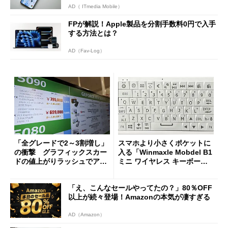
AD（ ITmedia Mobile）
FPが解説！Apple製品を分割手数料0円で入手
する方法とは？
AD（Fav-Log）
「全グレードで2～3割増し」
スマホより小さくポケットに
の衝撃 グラフィックスカー
入る「Winmaxle Mobdel B1
ドの値上がりラッシュでアキ
ミニ ワイヤレス キーボー
バの購入制限が深刻化
ド」がセールで10％オフの37
94円に
「え、こんなセールやってたの？」80％OFF
以上が続々登場！Amazonの本気が凄すぎる
AD（Amazon）