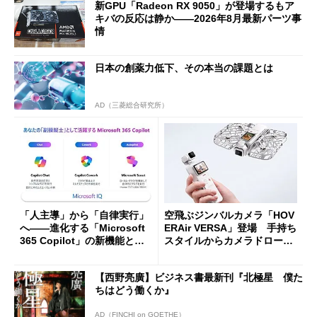
新GPU「Radeon RX 9050」が登場するもア
キバの反応は静か――2026年8月最新パーツ事
情
日本の創薬力低下、その本当の課題とは
AD（三菱総合研究所）
「人主導」から「自律実行」
空飛ぶジンバルカメラ「HOV
へ――進化する「Microsoft
ERAir VERSA」登場 手持ち
365 Copilot」の新機能とエ
スタイルからカメラドローン
ージェントAIの現在地
に合体変形
【西野亮廣】ビジネス書最新刊『北極星 僕た
ちはどう働くか』
AD（FINCHI on GOETHE）