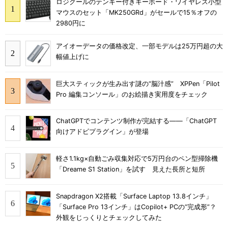
ロジクールのテンキー付きキーボード・ワイヤレス小型
マウスのセット「MK250GRd」がセールで15％オフの
2980円に
アイオーデータの価格改定、一部モデルは25万円超の大
幅値上げに
巨大スティックが生み出す謎の“脳汁感” XPPen「Pilot
Pro 編集コンソール」のお絵描き実用度をチェック
ChatGPTでコンテンツ制作が完結する――「ChatGPT
向けアドビプラグイン」が登場
軽さ1.1kg×自動ごみ収集対応で5万円台のペン型掃除機
「Dreame S1 Station」を試す 見えた長所と短所
Snapdragon X2搭載「Surface Laptop 13.8インチ」
「Surface Pro 13インチ」はCopilot+ PCの“完成形”？
外観をじっくりとチェックしてみた