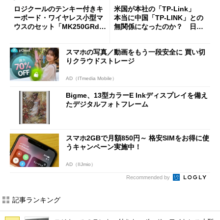
ロジクールのテンキー付きキ
米国が本社の「TP-Link」
ーボード・ワイヤレス小型マ
本当に中国「TP-LINK」との
ウスのセット「MK250GRd」
無関係になったのか？ 日本
がセールで15％オフの2980円
法人に聞く
に
スマホの写真／動画をもう一段安全に 買い切
りクラウドストレージ
AD（ITmedia Mobile）
Bigme、13型カラーE Inkディスプレイを備え
たデジタルフォトフレーム
スマホ2GBで月額850円～ 格安SIMをお得に使
うキャンペーン実施中！
AD（IIJmio）
Recommended by
記事ランキング