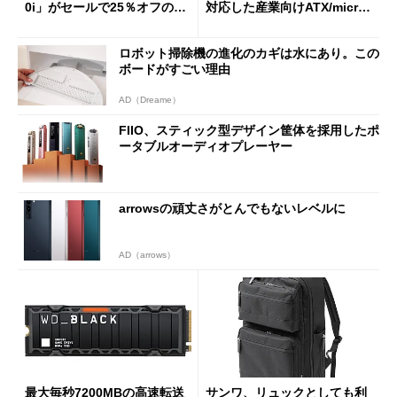
0i」がセールで25％オフの59
対応した産業向けATX/micro
90円に
ATXマザーボード
ロボット掃除機の進化のカギは水にあり。この
ボードがすごい理由
AD（Dreame）
FIIO、スティック型デザイン筐体を採用したポ
ータブルオーディオプレーヤー
arrowsの頑丈さがとんでもないレベルに
AD（arrows）
最大毎秒7200MBの高速転送
サンワ、リュックとしても利