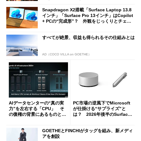
Snapdragon X2搭載「Surface Laptop 13.8
インチ」「Surface Pro 13インチ」はCopilot
+ PCの“完成形”？ 外観をじっくりとチェッ
クしてみた
すべてが絶景、収益も得られるその仕組みとは
AD（COCO VILLA on GOETHE）
AIデータセンターの“真の実
PC市場の逆風下でMicrosoft
力”を左右する「CPU」 そ
が仕掛ける“サプライズ”と
の復権の背景にあるものと
は？ 2026年後半のSurface
は？
新製品を予想する
GOETHEとFINCHIがタッグを組み、新メディ
アを創設