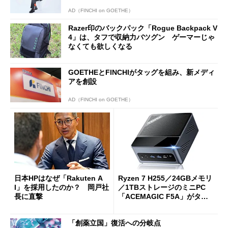
AD（FINCHI on GOETHE）
Razer印のバックパック「Rogue Backpack V
4」は、タフで収納力バツグン ゲーマーじゃ
なくても欲しくなる
GOETHEとFINCHIがタッグを組み、新メディ
アを創設
AD（FINCHI on GOETHE）
日本HPはなぜ「Rakuten A
Ryzen 7 H255／24GBメモリ
I」を採用したのか？ 岡戸社
／1TBストレージのミニPC
長に直撃
「ACEMAGIC F5A」がタイ
ムセールで41％オフの10万69
98円に
「創薬立国」復活への分岐点