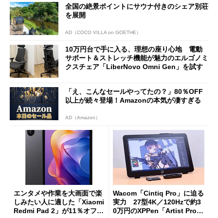
全国の絶景ポイントにサウナ付きのシェア別荘
を展開
AD（COCO VILLA on GOETHE）
10万円台で手に入る、理想の座り心地 電動
サポート＆ストレッチ機能が魅力のエルゴノミ
クスチェア「LiberNovo Omni Gen」を試す
「え、こんなセールやってたの？」80％OFF
以上が続々登場！Amazonの本気が凄すぎる
AD（Amazon）
エンタメや作業を大画面で楽
Wacom「Cintiq Pro」に迫る
しみたい人に適した「Xiaomi
実力 27型4K／120Hzで約3
Redmi Pad 2」が11％オフの
0万円のXPPen「Artist Pro 2