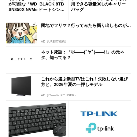
が可能な「WD_BLACK 8TB
用できる容量30Lのキャリー
SN850X NVMe ヒートシンク
バッグ
付き」が18％オフの17万508
7円に
団地でフリマ？行ってみたら掘り出しものが…
AD（UR都市機構）
ネット死語：「ｷﾀ――(ﾟ∀ﾟ)――!!」の元ネ
タ、知ってる？
これから選ぶ新型TVはこれ！失敗しない選び
方と、2026年夏の一押しモデル
AD（ITmedia PC USER）