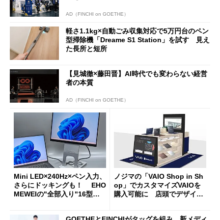
AD（FINCHI on GOETHE）
軽さ1.1kg×自動ごみ収集対応で5万円台のペン
型掃除機「Dreame S1 Station」を試す 見え
た長所と短所
【見城徹×藤田晋】AI時代でも変わらない経営
者の本質
AD（FINCHI on GOETHE）
Mini LED×240Hz×ペン入力、
ノジマの「VAIO Shop in Sh
さらにドッキングも！ EHO
op」でカスタマイズVAIOを
MEWEIの"全部入り"16型モ
購入可能に 店頭でデザイン
バイルディスプレイ「TM-16
や質感を確認しながら購入可
0PW」徹底レビュー
能
GOETHEとFINCHIがタッグを組み、新メディ