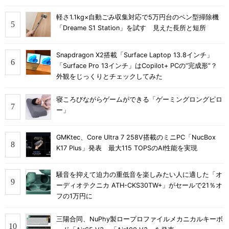
軽さ1.1kg×自動ごみ収集対応で5万円台のペン型掃除機
「Dreame S1 Station」を試す 見えた長所と短所
Snapdragon X2搭載「Surface Laptop 13.8インチ」
「Surface Pro 13インチ」はCopilot+ PCの“完成形”？
外観をじっくりとチェックしてみた
寝ころびながらゲームができる「ゲーミングロングピロ
ー」
GMKtec、Core Ultra 7 258V搭載のミニPC「NucBox
K17 Plus」発表 最大115 TOPSのAI性能を実現
騒音を抑えて迫力の重低音を楽しみたい人に適した「オ
ーディオテクニカ ATH-CKS30TW+」がセールで21％オ
フの1万円に
三陽合同、NuPhy製ロープロファイルメカニカルキーボ