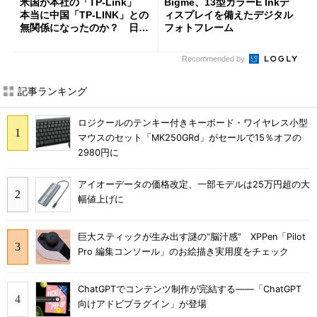
米国が本社の「TP-Link」
Bigme、13型カラーE Inkデ
本当に中国「TP-LINK」との
ィスプレイを備えたデジタル
無関係になったのか？ 日本
フォトフレーム
法人に聞く
Recommended by
記事ランキング
ロジクールのテンキー付きキーボード・ワイヤレス小型
マウスのセット「MK250GRd」がセールで15％オフの
2980円に
アイオーデータの価格改定、一部モデルは25万円超の大
幅値上げに
巨大スティックが生み出す謎の“脳汁感” XPPen「Pilot
Pro 編集コンソール」のお絵描き実用度をチェック
ChatGPTでコンテンツ制作が完結する――「ChatGPT
向けアドビプラグイン」が登場