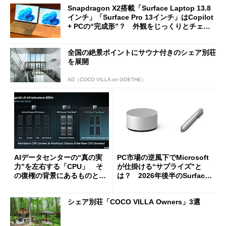
Snapdragon X2搭載「Surface Laptop 13.8
インチ」「Surface Pro 13インチ」はCopilot
+ PCの“完成形”？ 外観をじっくりとチェッ
クしてみた
全国の絶景ポイントにサウナ付きのシェア別荘
を展開
AD（COCO VILLA on GOETHE）
AIデータセンターの“真の実
PC市場の逆風下でMicrosoft
力”を左右する「CPU」 そ
が仕掛ける“サプライズ”と
の復権の背景にあるものと
は？ 2026年後半のSurface
は？
新製品を予想する
シェア別荘「COCO VILLA Owners」3選