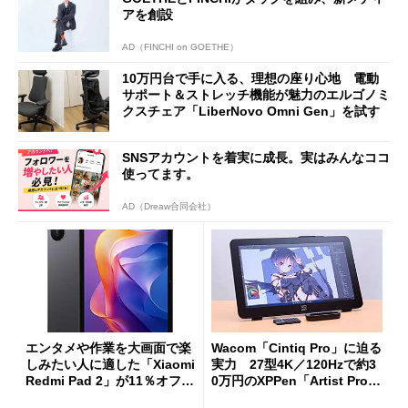
アを創設
AD（FINCHI on GOETHE）
10万円台で手に入る、理想の座り心地 電動
サポート＆ストレッチ機能が魅力のエルゴノミ
クスチェア「LiberNovo Omni Gen」を試す
SNSアカウントを着実に成長。実はみんなココ
使ってます。
AD（Dreaw合同会社）
エンタメや作業を大画面で楽
Wacom「Cintiq Pro」に迫る
しみたい人に適した「Xiaomi
実力 27型4K／120Hzで約3
Redmi Pad 2」が11％オフの
0万円のXPPen「Artist Pro 2
2万4980円に
7（Gen 2）」でお絵描きして