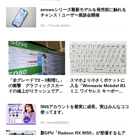
arrowsシリーズ最新モデルを発売前に触れる
チャンス！ユーザー座談会開催
AD（ ITmedia Mobile）
「全グレードで2～3割増し」
スマホより小さくポケットに
の衝撃 グラフィックスカー
入る「Winmaxle Mobdel B1
ドの値上がりラッシュでアキ
ミニ ワイヤレス キーボー
バの購入制限が深刻化
ド」がセールで10％オフの37
94円に
SNSアカウントを着実に成長。実はみんなココ
使ってます。
AD（Dreaw合同会社）
新GPU「Radeon RX 9050」が登場するもア