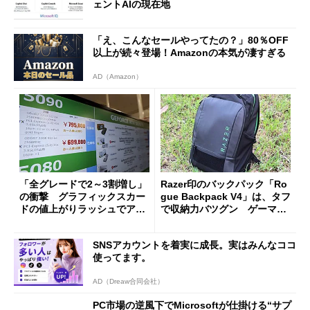
ェントAIの現在地
「え、こんなセールやってたの？」80％OFF
以上が続々登場！Amazonの本気が凄すぎる
AD（Amazon）
「全グレードで2～3割増し」
Razer印のバックパック「Ro
の衝撃 グラフィックスカー
gue Backpack V4」は、タフ
ドの値上がりラッシュでアキ
で収納力バツグン ゲーマー
バの購入制限が深刻化
じゃなくても欲しくなる
SNSアカウントを着実に成長。実はみんなココ
使ってます。
AD（Dreaw合同会社）
PC市場の逆風下でMicrosoftが仕掛ける“サプ