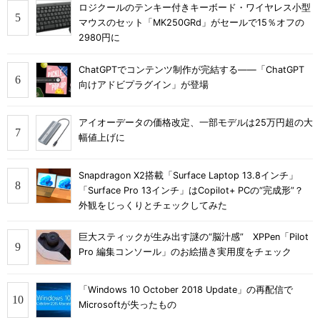
ロジクールのテンキー付きキーボード・ワイヤレス小型
マウスのセット「MK250GRd」がセールで15％オフの
2980円に
ChatGPTでコンテンツ制作が完結する――「ChatGPT
向けアドビプラグイン」が登場
アイオーデータの価格改定、一部モデルは25万円超の大
幅値上げに
Snapdragon X2搭載「Surface Laptop 13.8インチ」
「Surface Pro 13インチ」はCopilot+ PCの“完成形”？
外観をじっくりとチェックしてみた
巨大スティックが生み出す謎の“脳汁感” XPPen「Pilot
Pro 編集コンソール」のお絵描き実用度をチェック
「Windows 10 October 2018 Update」の再配信で
Microsoftが失ったもの