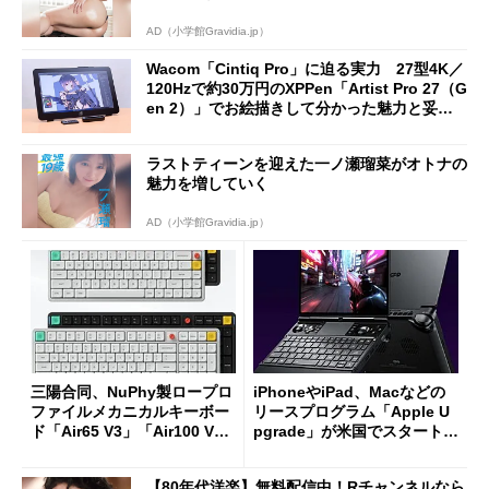
AD（小学館Gravidia.jp）
Wacom「Cintiq Pro」に迫る実力 27型4K／
120Hzで約30万円のXPPen「Artist Pro 27（G
en 2）」でお絵描きして分かった魅力と妥協
点
ラストティーンを迎えた一ノ瀬瑠菜がオトナの
魅力を増していく
AD（小学館Gravidia.jp）
三陽合同、NuPhy製ロープロ
iPhoneやiPad、Macなどの
ファイルメカニカルキーボー
リースプログラム「Apple U
ド「Air65 V3」「Air100 V
pgrade」が米国でスタート／
3」を発売
Bluetooth LEの新規格「Blu
etooth High Data Throughp
【80年代洋楽】無料配信中！Rチャンネルなら