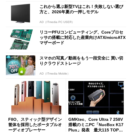
これから選ぶ新型TVはこれ！失敗しない選び
方と、2026年夏の一押しモデル
AD（ITmedia PC USER）
リコーPFUコンピューティング、Coreプロセ
ッサの搭載に対応した産業向けATX/microATX
マザーボード
スマホの写真／動画をもう一段安全に 買い切
りクラウドストレージ
AD（ITmedia Mobile）
FIIO、スティック型デザイン
GMKtec、Core Ultra 7 258V
筐体を採用したポータブルオ
搭載のミニPC「NucBox K17
ーディオプレーヤー
Plus」発表 最大115 TOPS