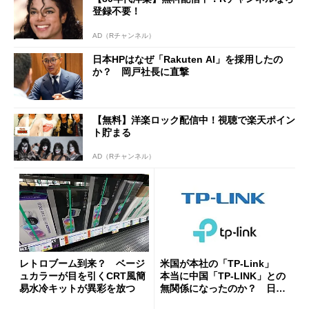
ut」が明...
登録不要！
AD（Rチャンネル）
日本HPはなぜ「Rakuten AI」を採用したの
か？ 岡戸社長に直撃
【無料】洋楽ロック配信中！視聴で楽天ポイン
ト貯まる
AD（Rチャンネル）
レトロブーム到来？ ベージ
米国が本社の「TP-Link」
ュカラーが目を引くCRT風簡
本当に中国「TP-LINK」との
易水冷キットが異彩を放つ
無関係になったのか？ 日本
法人に聞く