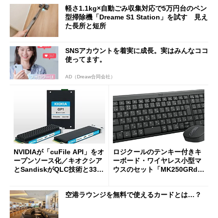
軽さ1.1kg×自動ごみ収集対応で5万円台のペン
型掃除機「Dreame S1 Station」を試す 見え
た長所と短所
SNSアカウントを着実に成長。実はみんなココ
使ってます。
AD（Dreaw合同会社）
NVIDIAが「cuFile API」をオ
ロジクールのテンキー付きキ
ープンソース化／キオクシア
ーボード・ワイヤレス小型マ
とSandiskがQLC技術と332
ウスのセット「MK250GRd」
積層を用いた第10世代3Dフラ
がセールで15％オフの2980円
ッシュメモリを開発
に
空港ラウンジを無料で使えるカードとは…？