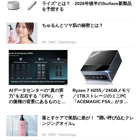
ライズ”とは？ 2026年後半のSurface新製品
を予想する
ちゅるんとツヤ肌の秘密とは？
AD（DHC｜CanCam.jp）
AIデータセンターの“真の実
Ryzen 7 H255／24GBメモリ
力”を左右する「CPU」 そ
／1TBストレージのミニPC
の復権の背景にあるものと
「ACEMAGIC F5A」がタイ
は？
ムセールで41％オフの10万69
98円に
落とすケアで美肌に差が！〝潤い呼び込むクレ
ンジングオイル〟
AD（DHC｜CanCam.jp）