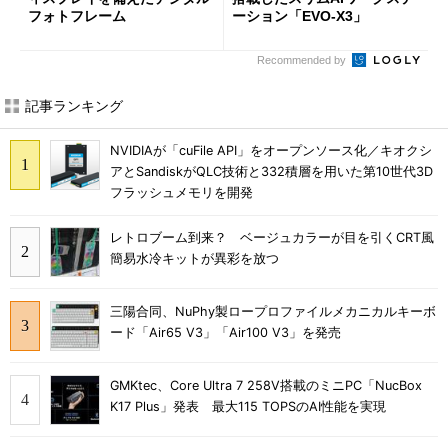
フォトフレーム
ーション「EVO-X3」
Recommended by
記事ランキング
NVIDIAが「cuFile API」をオープンソース化／キオクシ
アとSandiskがQLC技術と332積層を用いた第10世代3D
フラッシュメモリを開発
レトロブーム到来？ ベージュカラーが目を引くCRT風
簡易水冷キットが異彩を放つ
三陽合同、NuPhy製ロープロファイルメカニカルキーボ
ード「Air65 V3」「Air100 V3」を発売
GMKtec、Core Ultra 7 258V搭載のミニPC「NucBox
K17 Plus」発表 最大115 TOPSのAI性能を実現