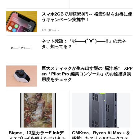
のAI性能を実現
スマホ2GBで月額850円～ 格安SIMをお得に使
うキャンペーン実施中！
AD（IIJmio）
ネット死語：「ｷﾀ――(ﾟ∀ﾟ)――!!」の元ネ
タ、知ってる？
巨大スティックが生み出す謎の“脳汁感” XPP
en「Pilot Pro 編集コンソール」のお絵描き実
用度をチェック
Bigme、13型カラーE Inkデ
GMKtec、Ryzen AI Max＋を
ィスプレイを備えたデジタル
搭載したスリムAIワークステ