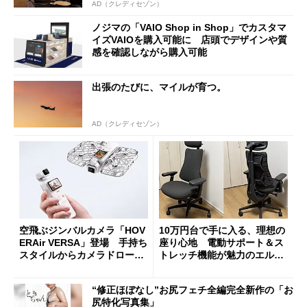
AD（クレディセゾン）
ノジマの「VAIO Shop in Shop」でカスタマ
イズVAIOを購入可能に 店頭でデザインや質
感を確認しながら購入可能
出張のたびに、マイルが育つ。
AD（クレディセゾン）
空飛ぶジンバルカメラ「HOV
10万円台で手に入る、理想の
ERAir VERSA」登場 手持ち
座り心地 電動サポート＆ス
スタイルからカメラドローン
トレッチ機能が魅力のエルゴ
に合体変形
ノミクスチェア「LiberNovo
Omni Gen」を試す
“修正ほぼなし”お尻フェチ全編完全新作の「お
尻特化写真集」