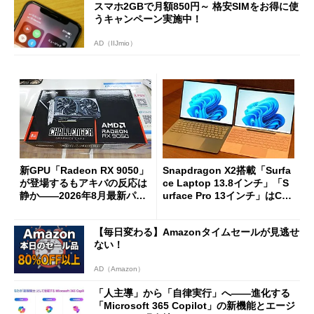
スマホ2GBで月額850円～ 格安SIMをお得に使
うキャンペーン実施中！
AD（IIJmio）
新GPU「Radeon RX 9050」
Snapdragon X2搭載「Surfa
が登場するもアキバの反応は
ce Laptop 13.8インチ」「S
静か――2026年8月最新パー
urface Pro 13インチ」はCop
ツ事情
ilot+ PCの“完成形”？ 外観
をじっくりとチェックしてみ
【毎日変わる】Amazonタイムセールが見逃せ
た
ない！
AD（Amazon）
「人主導」から「自律実行」へ――進化する
「Microsoft 365 Copilot」の新機能とエージ