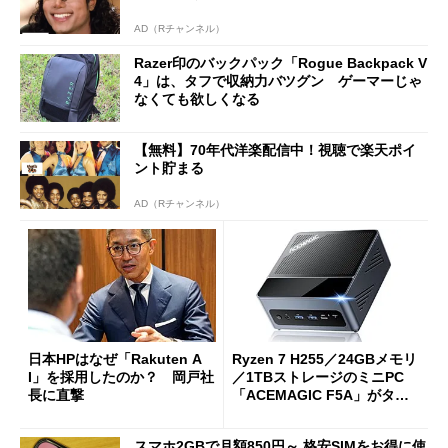
AD（Rチャンネル）
Razer印のバックパック「Rogue Backpack V
4」は、タフで収納力バツグン ゲーマーじゃ
なくても欲しくなる
【無料】70年代洋楽配信中！視聴で楽天ポイ
ント貯まる
AD（Rチャンネル）
日本HPはなぜ「Rakuten A
Ryzen 7 H255／24GBメモリ
I」を採用したのか？ 岡戸社
／1TBストレージのミニPC
長に直撃
「ACEMAGIC F5A」がタイ
ムセールで41％オフの10万69
98円に
スマホ2GBで月額850円～ 格安SIMをお得に使