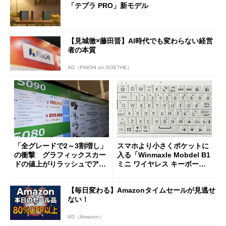
「テプラ PRO」新モデル
【見城徹×藤田晋】AI時代でも変わらない経営
者の本質
AD（FINCHI on GOETHE）
「全グレードで2～3割増し」
スマホより小さくポケットに
の衝撃 グラフィックスカー
入る「Winmaxle Mobdel B1
ドの値上がりラッシュでアキ
ミニ ワイヤレス キーボー
バの購入制限が深刻化
ド」がセールで10％オフの37
94円に
【毎日変わる】Amazonタイムセールが見逃せ
ない！
AD（Amazon）