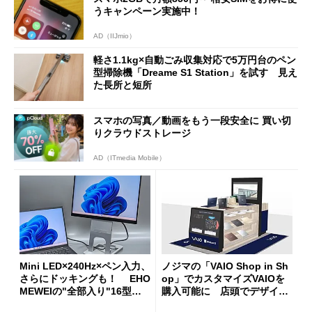
うキャンペーン実施中！
AD（IIJmio）
軽さ1.1kg×自動ごみ収集対応で5万円台のペン
型掃除機「Dreame S1 Station」を試す 見え
た長所と短所
スマホの写真／動画をもう一段安全に 買い切
りクラウドストレージ
AD（ITmedia Mobile）
Mini LED×240Hz×ペン入力、
ノジマの「VAIO Shop in Sh
さらにドッキングも！ EHO
op」でカスタマイズVAIOを
MEWEIの"全部入り"16型モ
購入可能に 店頭でデザイン
バイルディスプレイ「TM-16
や質感を確認しながら購入可