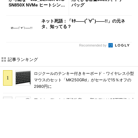
SN850X NVMe ヒートシンク
バッグ
付き」が18％オフの17万508
7円に
ネット死語：「ｷﾀ――(ﾟ∀ﾟ)――!!」の元ネ
タ、知ってる？
Recommended by
記事ランキング
ロジクールのテンキー付きキーボード・ワイヤレス小型
マウスのセット「MK250GRd」がセールで15％オフの
2980円に
アイオーデータの価格改定、一部モデルは25万円超の大
幅値上げに
巨大スティックが生み出す謎の“脳汁感” XPPen「Pilot
Pro 編集コンソール」のお絵描き実用度をチェック