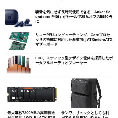
7（Gen 2）」でお絵描きして
Bluetooth LEの新規格「Blu
分かった魅力と妥協点
etooth High Data Throughp
騒音を気にせず長時間使用できる「Anker So
ut」が明...
undcore P40i」がセールで25％オフの5990円
に
リコーPFUコンピューティング、Coreプロセ
ッサの搭載に対応した産業向けATX/microATX
マザーボード
FIIO、スティック型デザイン筐体を採用したポ
ータブルオーディオプレーヤー
最大毎秒7200MBの高速転送
サンワ、リュックとしても利
が可能な「WD_BLACK 8TB
用できる容量30Lのキャリー