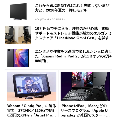
0PW」徹底レビュー
能
これから選ぶ新型TVはこれ！失敗しない選び
方と、2026年夏の一押しモデル
AD（ITmedia PC USER）
10万円台で手に入る、理想の座り心地 電動
サポート＆ストレッチ機能が魅力のエルゴノミ
クスチェア「LiberNovo Omni Gen」を試す
エンタメや作業を大画面で楽しみたい人に適し
た「Xiaomi Redmi Pad 2」が11％オフの2万4
980円に
Wacom「Cintiq Pro」に迫る
iPhoneやiPad、Macなどの
実力 27型4K／120Hzで約3
リースプログラム「Apple U
0万円のXPPen「Artist Pro 2
pgrade」が米国でスタート／