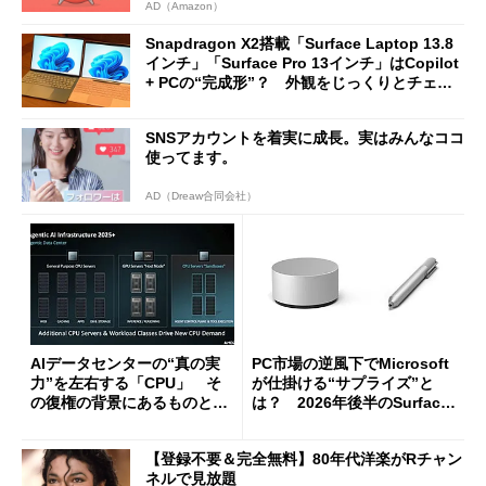
AD（Amazon）
Snapdragon X2搭載「Surface Laptop 13.8
インチ」「Surface Pro 13インチ」はCopilot
+ PCの“完成形”？ 外観をじっくりとチェッ
クしてみた
SNSアカウントを着実に成長。実はみんなココ
使ってます。
AD（Dreaw合同会社）
AIデータセンターの“真の実
PC市場の逆風下でMicrosoft
力”を左右する「CPU」 そ
が仕掛ける“サプライズ”と
の復権の背景にあるものと
は？ 2026年後半のSurface
は？
新製品を予想する
【登録不要＆完全無料】80年代洋楽がRチャン
ネルで見放題