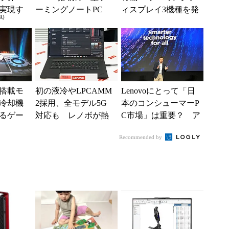
実現す
ーミングノートPC
ィスプレイ3機種を発
R)
イフ
「Legion Pro 7」...
表 新型デスクトッ
プPCやタブレット...
搭載モ
初の液冷やLPCAMM
Lenovoにとって「日
冷却機
2採用、全モデル5G
本のコンシューマーP
るゲー
対応も レノボが熱
C市場」は重要？ ア
gion」
設計を一新した新型
ジア太平洋地域責任
Recommended by
新モデ
ワークステーション
者に聞く
など...