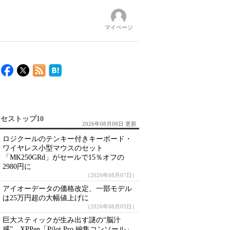
マイページ
セストップ10
2026年08月08日 更新
ロジクールのテンキー付きキーボード・
ワイヤレス小型マウスのセット
「MK250GRd」がセールで15％オフの
2980円に
（2026年08月07日）
アイオーデータの価格改定、一部モデル
は25万円超の大幅値上げに
（2026年08月05日）
巨大スティックが生み出す謎の“脳汁
感” XPPen「Pilot Pro 編集コンソール」