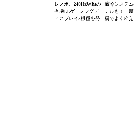
レノボ、240Hz駆動の
液冷システム
有機ELゲーミングデ
デルも！ 新
ィスプレイ3機種を発
構でよく冷え
表 新型デスクトッ
ミングPC「Le
プPCやタブレット...
「LOQ」の
ル...