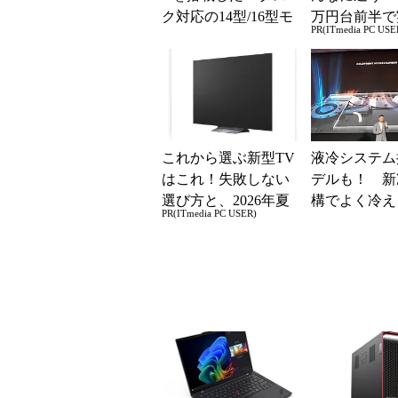
ク対応の14型/16型モ
万円台前半で
PR(ITmedia PC USE
バイルワークステー
る快適PCラ
ション
これから選ぶ新型TV
液冷システム
はこれ！失敗しない
デルも！ 新
選び方と、2026年夏
構でよく冷え
PR(ITmedia PC USER)
の一押しモデル
ミングPC「Le
「LOQ」の
ル...