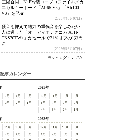
三陽合同、NuPhy製ロープロファイルメカ
ニカルキーボード「Air65 V3」「Air100
V3」を発売
（2026年08月07日）
騒音を抑えて迫力の重低音を楽しみたい
人に適した「オーディオテクニカ ATH-
CKS30TW+」がセールで21％オフの1万円
に
（2026年08月07日）
ランキングトップ30
去記事カレンダー
年
2025年
7月
6月
5月
12月
11月
10月
9月
3月
2月
1月
8月
7月
6月
5月
4月
3月
2月
1月
年
2023年
11月
10月
9月
12月
11月
10月
9月
7月
6月
5月
8月
7月
6月
5月