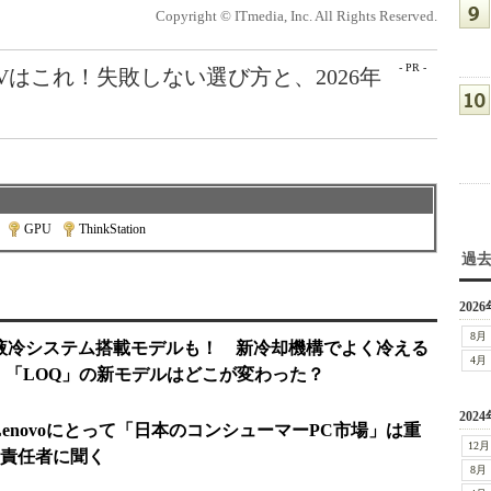
Copyright © ITmedia, Inc. All Rights Reserved.
- PR -
Vはこれ！失敗しない選び方と、2026年
|
GPU
|
ThinkStation
過
2026
8月
e 2024：液冷システム搭載モデルも！ 新冷却機構でよく冷える
4月
on」「LOQ」の新モデルはどこが変わった？
2024
 2024：Lenovoにとって「日本のコンシューマーPC市場」は重
12月
責任者に聞く
8月