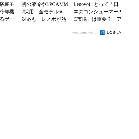
搭載モ
初の液冷やLPCAMM
Lenovoにとって「日
冷却機
2採用、全モデル5G
本のコンシューマーP
るゲー
対応も レノボが熱
C市場」は重要？ ア
gion」
設計を一新した新型
ジア太平洋地域責任
Recommended by
新モデ
ワークステーション
者に聞く
など...