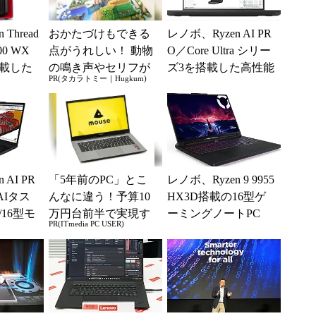
Thread
おかたづけもできる
レノボ、Ryzen AI PR
000 WX
点がうれしい！ 動物
O／Core Ultra シリー
載した
の鳴き声やセリフが
ズ3を搭載した高性能
PR(タカラトミー｜Hugkum)
...
盛りだくさんの「ア
モバイルワークス
ニア サウンドいっ
テ...
ぱい！ ...
 AI PR
「5年前のPC」とこ
レノボ、Ryzen 9 9955
AIタス
んなに違う！予算10
HX3D搭載の16型ゲ
/16型モ
万円台前半で実現す
ーミングノートPC
PR(ITmedia PC USER)
ステー
る快適PCライフ
「Legion Pro 7」...