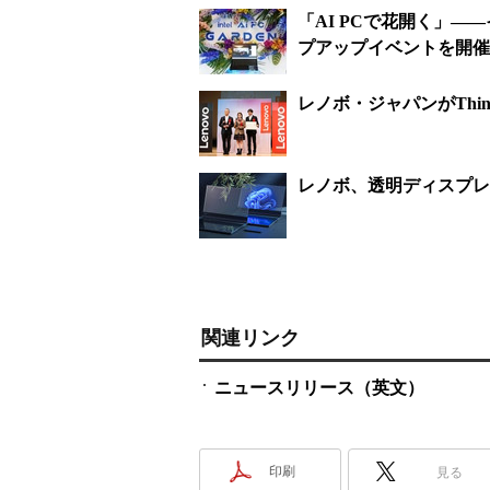
「AI PCで花開く」――イ
プアップイベントを開催
レノボ・ジャパンがThi
レノボ、透明ディスプレ
関連リンク
ニュースリリース（英文）
印刷
見る