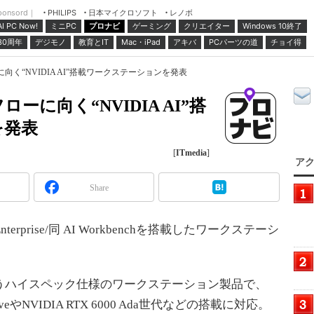
ponsord｜
日本マイクロソフト
レノボ
PHILIPS
ミニPC
プロナビ
ゲーミング
クリエイター
Windows 10終了
AI PC Now!
30周年
デジモノ
教育とIT
Mac・iPad
アキバ
PCパーツの道
チョイ得
ーに向く“NVIDIA AI”搭載ワークステーションを発表
ローに向く“NVIDIA AI”搭
を発表
[
ITmedia
]
アク
Share
nterprise/同 AI Workbenchを搭載したワークステーシ
うハイスペック仕様のワークステーション製品で、
ctiveやNVIDIA RTX 6000 Ada世代などの搭載に対応。