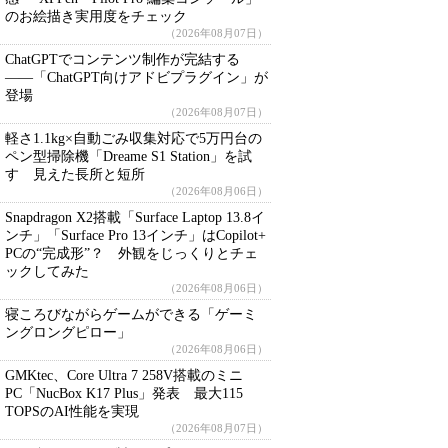
のお絵描き実用度をチェック
（2026年08月07日）
ChatGPTでコンテンツ制作が完結する
――「ChatGPT向けアドビプラグイン」が
登場
（2026年08月07日）
軽さ1.1kg×自動ごみ収集対応で5万円台の
ペン型掃除機「Dreame S1 Station」を試
す 見えた長所と短所
（2026年08月06日）
Snapdragon X2搭載「Surface Laptop 13.8イ
ンチ」「Surface Pro 13インチ」はCopilot+
PCの“完成形”？ 外観をじっくりとチェ
ックしてみた
（2026年08月06日）
寝ころびながらゲームができる「ゲーミ
ングロングピロー」
（2026年08月06日）
GMKtec、Core Ultra 7 258V搭載のミニ
PC「NucBox K17 Plus」発表 最大115
TOPSのAI性能を実現
（2026年08月07日）