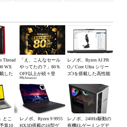
Thread
「え、こんなセール
レノボ、Ryzen AI PR
000 WX
やってたの？」80％
O／Core Ultra シリー
載した
OFF以上が続々登
ズ3を搭載した高性能
PR(Amazon)
...
場！Amazonの本気が
モバイルワークス
凄すぎる
テ...
」とこ
レノボ、Ryzen 9 9955
レノボ、240Hz駆動の
予算10
HX3D搭載の16型ゲ
有機ELゲーミングデ