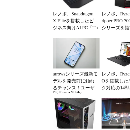
レノボ、Snapdragon
レノボ、Ryzen 
X Eliteを搭載したビ
ripper PRO 7
ジネス向けAI PC「Th
シリーズを搭
inkPad T1...
タワー型ワーク
arrowsシリーズ最新モ
レノボ、Ryzen
デルを発売前に触れ
Oを搭載した
るチャンス！ユーザ
ク対応の14型
PR( ITmedia Mobile)
ー座談会開催
バイルワーク
ション