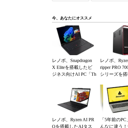
今、あなたにオススメ
レノボ、Snapdragon
レノボ、Ryzen 
X Eliteを搭載したビ
ripper PRO 7
ジネス向けAI PC「Th
シリーズを搭
inkPad T1...
タワー型ワーク
レノボ、Ryzen AI PR
「5年前のPC
Oを搭載したAIタス
んなに違う！