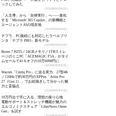
ックしてみた
（2026年08月06日）
「人主導」から「自律実行」へ――進化
する「Microsoft 365 Copilot」の新機能と
エージェントAIの現在地
（2026年08月04日）
テプラ、PC接続にも対応したラベルプリ
ンタ「テプラ PRO」新モデル
（2026年08月03日）
Ryzen 7 H255／24GBメモリ／1TBストレ
ージのミニPC「ACEMAGIC F5A」がタイ
ムセールで41％オフの10万6998円に
（2026年08月05日）
Wacom「Cintiq Pro」に迫る実力 27型4K
／120Hzで約30万円のXPPen「Artist Pro
27（Gen 2）」でお絵描きして分かった魅
力と妥協点
（2026年08月05日）
10万円台で手に入る、理想の座り心地
電動サポート＆ストレッチ機能が魅力の
エルゴノミクスチェア「LiberNovo Omni
Gen」を試す
（2026年08月04日）