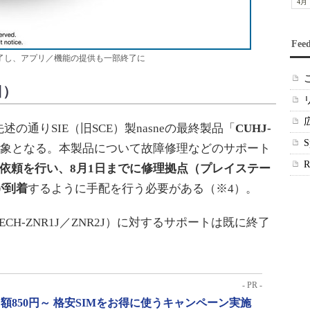
4月
Fee
が終了し、アプリ／機能の提供も一部終了に
日）
通りSIE（旧SCE）製nasneの最終製品「
CUHJ-
象となる。本製品について故障修理などのサポート
に依頼を行い、8月1日までに修理拠点（プレイステー
が到着
するように手配を行う必要がある（※4）。
ECH-ZNR1J／ZNR2J）に対するサポートは既に終了
- PR -
月額850円～ 格安SIMをお得に使うキャンペーン実施