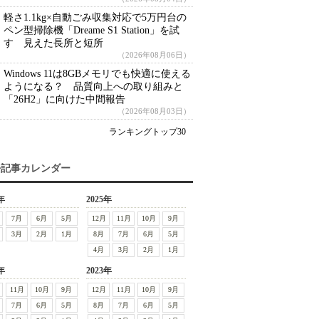
軽さ1.1kg×自動ごみ収集対応で5万円台の
ペン型掃除機「Dreame S1 Station」を試
す 見えた長所と短所
（2026年08月06日）
Windows 11は8GBメモリでも快適に使える
ようになる？ 品質向上への取り組みと
「26H2」に向けた中間報告
（2026年08月03日）
ランキングトップ30
去記事カレンダー
年
2025年
7月
6月
5月
12月
11月
10月
9月
3月
2月
1月
8月
7月
6月
5月
4月
3月
2月
1月
年
2023年
11月
10月
9月
12月
11月
10月
9月
7月
6月
5月
8月
7月
6月
5月