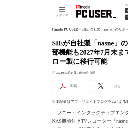
S
メディア
ITmedia PC USER
>
SIEが自社製「nasne」の
SIEが自社製「nasne
部機能も2027年7月
ロー製に移行可能
2024年05月24日 13時00分 公開
印刷
見る
※本記事はアフィリエイトプログラムによる
ソニー・インタラクティブエンタテ
NAS機能付きTVレコーダー「nasn