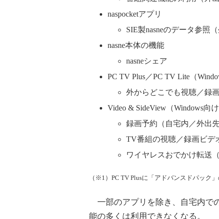
naspocketアプリ
SIE製nasneのデータ参照
nasne本体の機能
nasneシェア
PC TV Plus／PC TV Lite（
外からどこでも視聴／録画
Video & SideView（Windo
録画予約（自宅内／外出
TV番組の視聴／録画ビデ
ワイヤレスおでかけ転送
（※1）PC TV Plusに「アドバンスドパ
一部のアプリを除き、自宅内での視
能の多くは利用できなくなる。