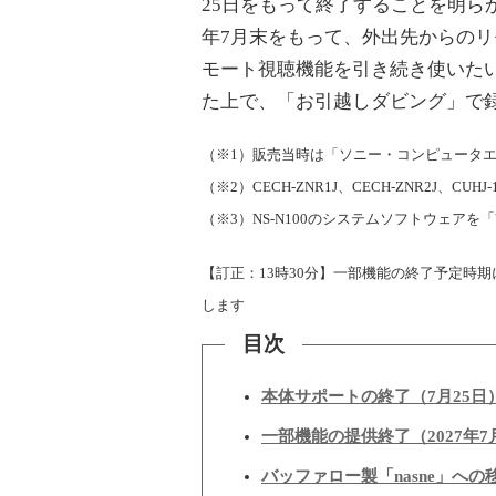
25日をもって終了することを明らかに
年7月末をもって、外出先からの
モート視聴機能を引き続き使いた
た上で、「お引越しダビング」で
（※1）販売当時は「ソニー・コンピュータエ
（※2）CECH-ZNR1J、CECH-ZNR2J、CUHJ
（※3）NS-N100のシステムソフトウェアを「V
【訂正：13時30分】一部機能の終了予定時
します
目次
本体サポートの終了（7月25日
一部機能の提供終了（2027年
バッファロー製「nasne」へ