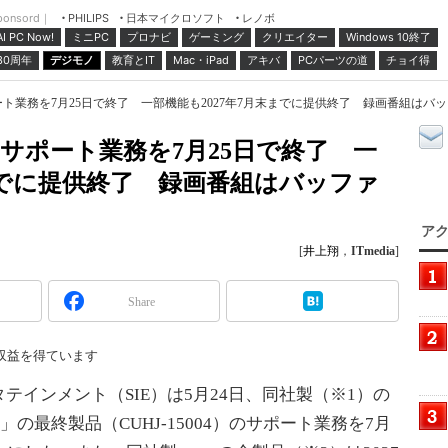
ponsord｜
日本マイクロソフト
レノボ
PHILIPS
ミニPC
プロナビ
ゲーミング
クリエイター
Windows 10終了
AI PC Now!
30周年
デジモノ
教育とIT
Mac・iPad
アキバ
PCパーツの道
チョイ得
サポート業務を7月25日で終了 一部機能も2027年7月末までに提供終了 録画番組は
」のサポート業務を7月25日で終了 一
末までに提供終了 録画番組はバッファ
アク
[
井上翔
，
ITmedia
]
Share
収益を得ています
インメント（SIE）は5月24日、同社製（※1）の
e」の最終製品（CUHJ-15004）のサポート業務を7月