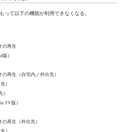
月末をもって以下の機能が利用できなくなる。
オの再生
oid版）
オの再生（自宅内／外出先）
出先）
出先）
Vita TV版）
オの再生（外出先）
出先）