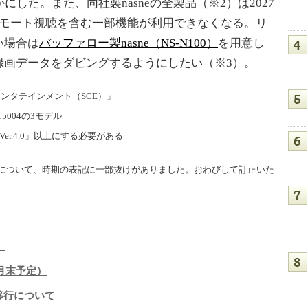
した。また、同社製nasneの全製品（※2）は2027
リモート視聴を含む一部機能が利用できなくなる。リ
い場合は
バッファロー製nasne（NS-N100）
を用意し
録画データをダビングするようにしたい（※3）。
ンタテインメント（SCE）」
-15004の3モデル
er.4.0」以上にする必要がある
期について、時期の表記に一部抜けがありました。おわびして訂正いた
）
7月末予定）
の移行について