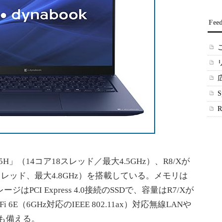
Fee
5 125H」（14コア18スレッド／最大4.5GHz）、R8/Xが
6コア22スレッド、最大4.8GHz）を搭載している。メモリは
ジはPCI Express 4.0接続のSSDで、容量はR7/Xが
Fi 6E（6GHz対応のIEEE 802.11ax）対応無線LANや
なども備える。