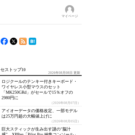
マイページ
セストップ10
2026年08月08日 更新
ロジクールのテンキー付きキーボード・
ワイヤレス小型マウスのセット
「MK250GRd」がセールで15％オフの
2980円に
（2026年08月07日）
アイオーデータの価格改定、一部モデル
は25万円超の大幅値上げに
（2026年08月05日）
巨大スティックが生み出す謎の“脳汁
感” XPPen「Pilot Pro 編集コンソール」