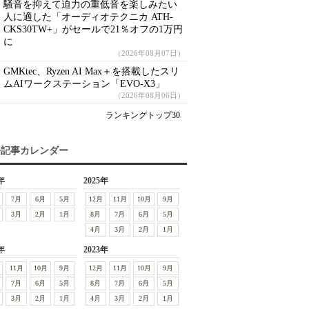
騒音を抑えて迫力の重低音を楽しみたい
人に適した「オーディオテクニカ ATH-
CKS30TW+」がセールで21％オフの1万円
に
（2026年08月07日）
GMKtec、Ryzen AI Max＋を搭載したスリ
ムAIワークステーション「EVO-X3」
（2026年08月06日）
ランキングトップ30
去記事カレンダー
年
2025年
7月
6月
5月
12月
11月
10月
9月
3月
2月
1月
8月
7月
6月
5月
4月
3月
2月
1月
年
2023年
11月
10月
9月
12月
11月
10月
9月
7月
6月
5月
8月
7月
6月
5月
3月
2月
1月
4月
3月
2月
1月