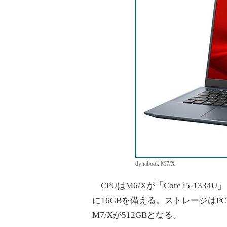
dynabook M7/X
CPUはM6/Xが「Core i5-1334
に16GBを備える。ストレージはPCI E
M7/Xが512GBとなる。