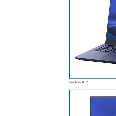
dynabook R7/X