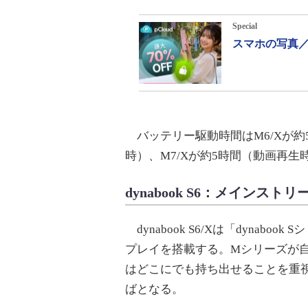
Special
スマホの写真／
バッテリー駆動時間はM6/Xが約5
時）、M7/Xが約5時間（動画再
dynabook S6：メインスト
dynabook S6/Xは「dynabo
プレイを搭載する。Mシリーズが
はどこにでも持ち出せることを重視
ばとなる。