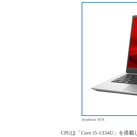
dynabook S6/X
CPUは「Core i5-1334U」を搭