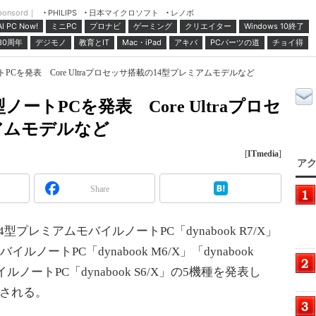
ponsord｜
日本マイクロソフト
レノボ
PHILIPS
ミニPC
プロナビ
ゲーミング
クリエイター
Windows 10終了
AI PC Now!
30周年
デジモノ
教育とIT
Mac・iPad
アキバ
PCパーツの道
チョイ得
トPCを発表 Core Ultraプロセッサ搭載の14型プレミアムモデルなど
型ノートPCを発表 Core Ultraプロセ
アムモデルなど
[
ITmedia
]
アク
Share
4型プレミアムモバイルノートPC「dynabook R7/X」
バイルノートPC「dynabook M6/X」「dynabook
ルノートPC「dynabook S6/X」の5機種を発表し
売される。