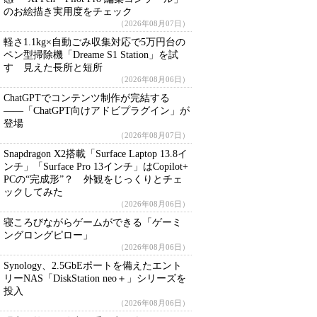
のお絵描き実用度をチェック
（2026年08月07日）
軽さ1.1kg×自動ごみ収集対応で5万円台の
ペン型掃除機「Dreame S1 Station」を試
す 見えた長所と短所
（2026年08月06日）
ChatGPTでコンテンツ制作が完結する
――「ChatGPT向けアドビプラグイン」が
登場
（2026年08月07日）
Snapdragon X2搭載「Surface Laptop 13.8イ
ンチ」「Surface Pro 13インチ」はCopilot+
PCの“完成形”？ 外観をじっくりとチェ
ックしてみた
（2026年08月06日）
寝ころびながらゲームができる「ゲーミ
ングロングピロー」
（2026年08月06日）
Synology、2.5GbEポートを備えたエント
リーNAS「DiskStation neo＋」シリーズを
投入
（2026年08月06日）