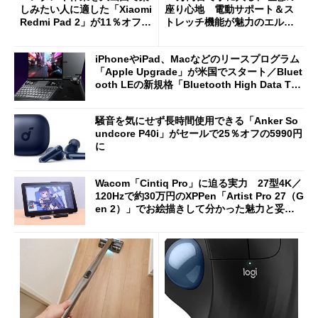
しみたい人に適した「Xiaomi
座り心地 電動サポート＆ス
Redmi Pad 2」が11％オフの
トレッチ機能が魅力のエルゴ
2万4980円に
ノミクスチェア「LiberNovo
Omni Gen」を試す
iPhoneやiPad、Macなどのリースプログラム
「Apple Upgrade」が米国でスタート／Bluet
ooth LEの新規格「Bluetooth High Data Thr
oughput」が明...
騒音を気にせず長時間使用できる「Anker So
undcore P40i」がセールで25％オフの5990円
に
Wacom「Cintiq Pro」に迫る実力 27型4K／
120Hzで約30万円のXPPen「Artist Pro 27（G
en 2）」でお絵描きして分かった魅力と妥協
点