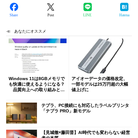
Share
Post
LINE
Hatena
あなたにオススメ
Windows 11は8GBメモリで
アイオーデータの価格改定、
も快適に使えるようになる？
一部モデルは25万円超の大幅
品質向上への取り組みと
値上げに
「26H2」に向けた中間報告
テプラ、PC接続にも対応したラベルプリンタ
「テプラ PRO」新モデル
【見城徹×藤田晋】AI時代でも変わらない経営
者の本質