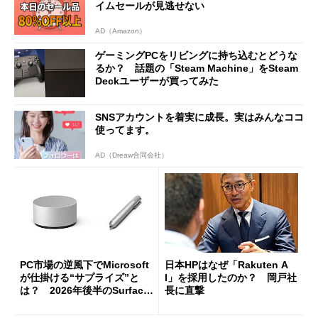
イムセールが見逃せない
AD（Amazon）
ゲーミングPCをリビングに持ち込むとどうな
るか？ 話題の「Steam Machine」をSteam
Deckユーザーが買ってみた
SNSアカウントを着実に成長。実はみんなココ
使ってます。
AD（Dreaw合同会社）
PC市場の逆風下でMicrosoft
日本HPはなぜ「Rakuten A
が仕掛ける“サプライズ”と
I」を採用したのか？ 岡戸社
は？ 2026年後半のSurface
長に直撃
新製品を予想する