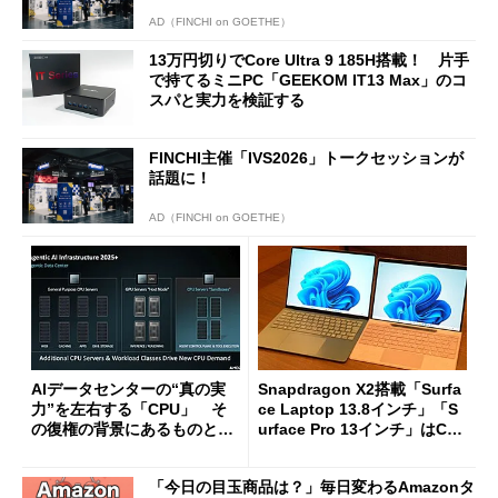
AD（FINCHI on GOETHE）
13万円切りでCore Ultra 9 185H搭載！ 片手
で持てるミニPC「GEEKOM IT13 Max」のコ
スパと実力を検証する
FINCHI主催「IVS2026」トークセッションが
話題に！
AD（FINCHI on GOETHE）
AIデータセンターの“真の実
Snapdragon X2搭載「Surfa
力”を左右する「CPU」 そ
ce Laptop 13.8インチ」「S
の復権の背景にあるものと
urface Pro 13インチ」はCop
は？
ilot+ PCの“完成形”？ 外観
をじっくりとチェックしてみ
「今日の目玉商品は？」毎日変わるAmazonタ
た