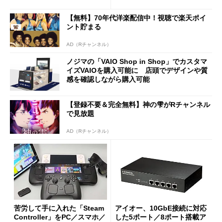
使い勝手を徹底検証
バイルディスプレイ「TM-16
0PW」徹底レビュー
【無料】70年代洋楽配信中！視聴で楽天ポイ
ント貯まる
AD（Rチャンネル）
ノジマの「VAIO Shop in Shop」でカスタマ
イズVAIOを購入可能に 店頭でデザインや質
感を確認しながら購入可能
【登録不要＆完全無料】神の雫がRチャンネル
で見放題
AD（Rチャンネル）
苦労して手に入れた「Steam
アイオー、10GbE接続に対応
Controller」をPC／スマホ／
した5ポート／8ポート搭載ア