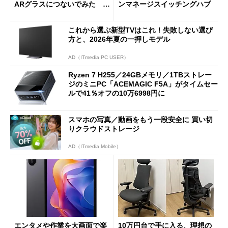
ARグラスにつないでみた ゲ
ンマネージスイッチングハブ
ーム体験や実用性は？
これから選ぶ新型TVはこれ！失敗しない選び
方と、2026年夏の一押しモデル
AD（ITmedia PC USER）
Ryzen 7 H255／24GBメモリ／1TBストレー
ジのミニPC「ACEMAGIC F5A」がタイムセー
ルで41％オフの10万6998円に
スマホの写真／動画をもう一段安全に 買い切
りクラウドストレージ
AD（ITmedia Mobile）
エンタメや作業を大画面で楽
10万円台で手に入る、理想の