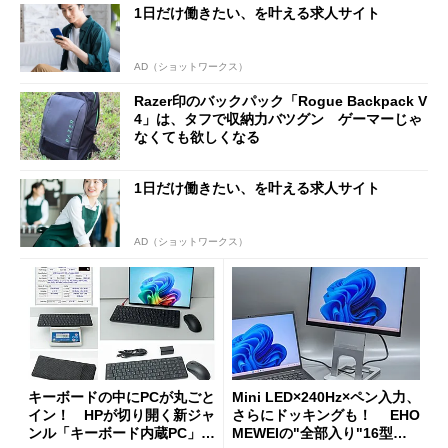
1日だけ働きたい、を叶える求人サイト
AD（ショットワークス）
Razer印のバックパック「Rogue Backpack V
4」は、タフで収納力バツグン ゲーマーじゃ
なくても欲しくなる
1日だけ働きたい、を叶える求人サイト
AD（ショットワークス）
キーボードの中にPCが丸ごと
Mini LED×240Hz×ペン入力、
イン！ HPが切り開く新ジャ
さらにドッキングも！ EHO
ンル「キーボード内蔵PC」の
MEWEIの"全部入り"16型モ