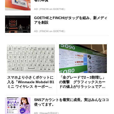
AD（FINCHI on GOETHE）
GOETHEとFINCHIがタッグを組み、新メディ
アを創設
AD（FINCHI on GOETHE）
スマホより小さくポケットに
「全グレードで2～3割増し」
入る「Winmaxle Mobdel B1
の衝撃 グラフィックスカー
ミニ ワイヤレス キーボー
ドの値上がりラッシュでアキ
ド」がセールで10％オフの37
バの購入制限が深刻化
94円に
SNSアカウントを着実に成長。実はみんなココ
使ってます。
AD（Dreaw合同会社）