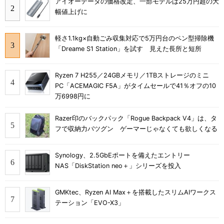
アイオーデータの価格改定、一部モデルは25万円超の大
幅値上げに
軽さ1.1kg×自動ごみ収集対応で5万円台のペン型掃除機
「Dreame S1 Station」を試す 見えた長所と短所
Ryzen 7 H255／24GBメモリ／1TBストレージのミニ
PC「ACEMAGIC F5A」がタイムセールで41％オフの10
万6998円に
Razer印のバックパック「Rogue Backpack V4」は、タ
フで収納力バツグン ゲーマーじゃなくても欲しくなる
Synology、2.5GbEポートを備えたエントリー
NAS「DiskStation neo＋」シリーズを投入
GMKtec、Ryzen AI Max＋を搭載したスリムAIワークス
テーション「EVO-X3」