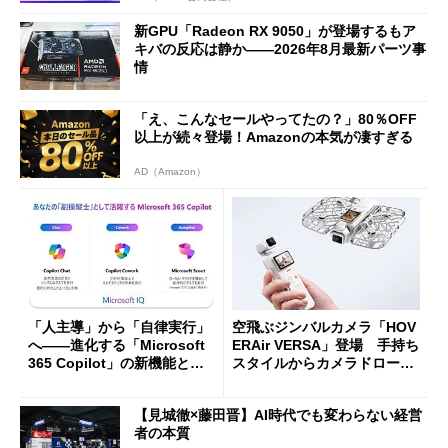
新GPU「Radeon RX 9050」が登場するもア
キバの反応は静か――2026年8月最新パーツ事
情
「え、こんなセールやってたの？」80％OFF
以上が続々登場！Amazonの本気が凄すぎる
AD（Amazon）
「人主導」から「自律実行」
空飛ぶジンバルカメラ「HOV
へ――進化する「Microsoft
ERAir VERSA」登場 手持ち
365 Copilot」の新機能とエ
スタイルからカメラドローン
ージェントAIの現在地
に合体変形
【見城徹×藤田晋】AI時代でも変わらない経営
者の本質