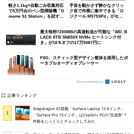
軽さ1.1kg×自動ごみ収集対応
手首を動かさず静かなクリッ
で5万円台のペン型掃除機「D
ク音で作業に集中できる「ロ
reame S1 Station」を試す
ジクール M575SPd」がセー
見えた長所と短所
ルで33％オフの5280円に
最大毎秒7200MBの高速転送が可能な「WD_B
LACK 8TB SN850X NVMe ヒートシンク付
き」が18％オフの17万5087円に
FIIO、スティック型デザイン筐体を採用したポ
ータブルオーディオプレーヤー
Recommended by
記事ランキング
Snapdragon X2搭載「Surface Laptop 13.8インチ」
「Surface Pro 13インチ」はCopilot+ PCの“完成形”？
外観をじっくりとチェックしてみた