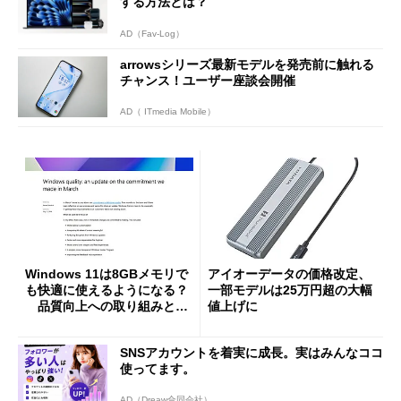
する方法とは？
AD（Fav-Log）
arrowsシリーズ最新モデルを発売前に触れる
チャンス！ユーザー座談会開催
AD（ ITmedia Mobile）
Windows 11は8GBメモリで
アイオーデータの価格改定、
も快適に使えるようになる？
一部モデルは25万円超の大幅
品質向上への取り組みと
値上げに
「26H2」に向けた中間報告
SNSアカウントを着実に成長。実はみんなココ
使ってます。
AD（Dreaw合同会社）