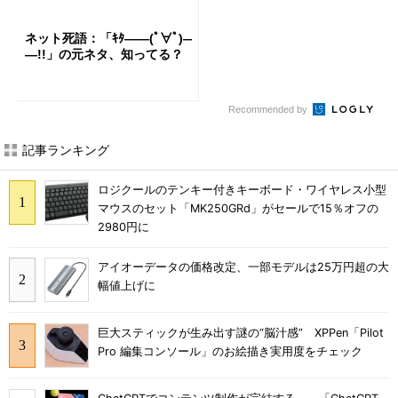
ネット死語：「ｷﾀ――(ﾟ∀ﾟ)―
―!!」の元ネタ、知ってる？
Recommended by
記事ランキング
ロジクールのテンキー付きキーボード・ワイヤレス小型
マウスのセット「MK250GRd」がセールで15％オフの
2980円に
アイオーデータの価格改定、一部モデルは25万円超の大
幅値上げに
巨大スティックが生み出す謎の“脳汁感” XPPen「Pilot
Pro 編集コンソール」のお絵描き実用度をチェック