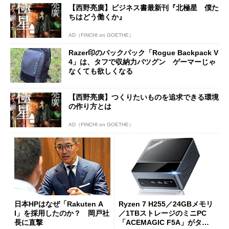
【西野亮廣】ビジネス書最新刊『北極星 僕た
ちはどう働くか』
AD（FINCHI on GOETHE）
Razer印のバックパック「Rogue Backpack V
4」は、タフで収納力バツグン ゲーマーじゃ
なくても欲しくなる
【西野亮廣】つくりたいものを追求できる環境
の作り方とは
AD（FINCHI on GOETHE）
日本HPはなぜ「Rakuten A
Ryzen 7 H255／24GBメモリ
I」を採用したのか？ 岡戸社
／1TBストレージのミニPC
長に直撃
「ACEMAGIC F5A」がタイ