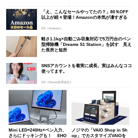
ムセールで41％オフの10万69
98円に
「え、こんなセールやってたの？」80％OFF
以上が続々登場！Amazonの本気が凄すぎる
AD（Amazon）
軽さ1.1kg×自動ごみ収集対応で5万円台のペン
型掃除機「Dreame S1 Station」を試す 見え
た長所と短所
SNSアカウントを着実に成長。実はみんなココ
使ってます。
AD（Dreaw合同会社）
Mini LED×240Hz×ペン入力、
ノジマの「VAIO Shop in Sh
さらにドッキングも！ EHO
op」でカスタマイズVAIOを