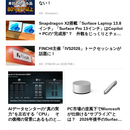
ない！
AD（Amazon）
Snapdragon X2搭載「Surface Laptop 13.8
インチ」「Surface Pro 13インチ」はCopilot
+ PCの“完成形”？ 外観をじっくりとチェッ
クしてみた
FINCHI主催「IVS2026」トークセッションが
話題に！
AD（FINCHI on GOETHE）
AIデータセンターの“真の実
PC市場の逆風下でMicrosoft
力”を左右する「CPU」 そ
が仕掛ける“サプライズ”と
の復権の背景にあるものと
は？ 2026年後半のSurface
は？
新製品を予想する