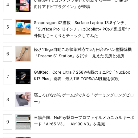
ChatGPTでコンテンツ制作が完結する――「ChatGPT
向けアドビプラグイン」が登場
Snapdragon X2搭載「Surface Laptop 13.8インチ」
「Surface Pro 13インチ」はCopilot+ PCの“完成形”？
外観をじっくりとチェックしてみた
軽さ1.1kg×自動ごみ収集対応で5万円台のペン型掃除機
「Dreame S1 Station」を試す 見えた長所と短所
GMKtec、Core Ultra 7 258V搭載のミニPC「NucBox
K17 Plus」発表 最大115 TOPSのAI性能を実現
寝ころびながらゲームができる「ゲーミングロングピロ
ー」
三陽合同、NuPhy製ロープロファイルメカニカルキーボ
ード「Air65 V3」「Air100 V3」を発売