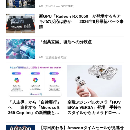
AD（FINCHI on GOETHE）
新GPU「Radeon RX 9050」が登場するもア
キバの反応は静か――2026年8月最新パーツ事
情
「創薬立国」復活への分岐点
AD（三菱総合研究所）
「人主導」から「自律実行」
空飛ぶジンバルカメラ「HOV
へ――進化する「Microsoft
ERAir VERSA」登場 手持ち
365 Copilot」の新機能とエ
スタイルからカメラドローン
ージェントAIの現在地
に合体変形
【毎日変わる】Amazonタイムセールが見逃せ