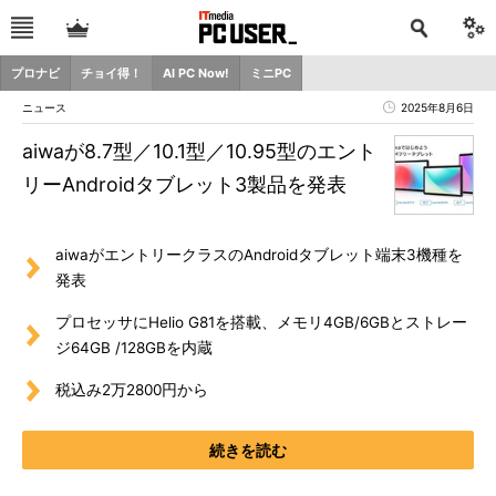
プロナビ
チョイ得！
AI PC Now!
ミニPC
ニュース
2025年8月6日
aiwaが8.7型／10.1型／10.95型のエント
リーAndroidタブレット3製品を発表
aiwaがエントリークラスのAndroidタブレット端末3機種を
発表
プロセッサにHelio G81を搭載、メモリ4GB/6GBとストレー
ジ64GB /128GBを内蔵
税込み2万2800円から
続きを読む