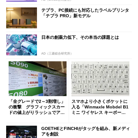
テプラ、PC接続にも対応したラベルプリンタ
「テプラ PRO」新モデル
日本の創薬力低下、その本当の課題とは
AD（三菱総合研究所）
「全グレードで2～3割増し」
スマホより小さくポケットに
の衝撃 グラフィックスカー
入る「Winmaxle Mobdel B1
ドの値上がりラッシュでアキ
ミニ ワイヤレス キーボー
バの購入制限が深刻化
ド」がセールで10％オフの37
94円に
GOETHEとFINCHIがタッグを組み、新メディ
アを創設