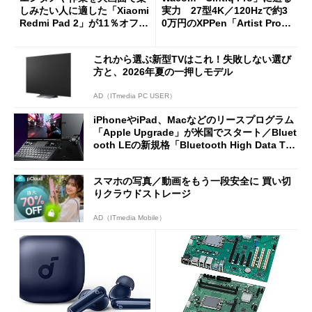
しみたい人に適した「Xiaomi
実力 27型4K／120Hzで約3
Redmi Pad 2」が11％オフの
0万円のXPPen「Artist Pro 2
2万4980円に
7（Gen 2）」でお絵描きして
分かった魅力と妥協点
これから選ぶ新型TVはこれ！失敗しない選び
方と、2026年夏の一押しモデル
AD（ITmedia PC USER）
iPhoneやiPad、Macなどのリースプログラム
「Apple Upgrade」が米国でスタート／Bluet
ooth LEの新規格「Bluetooth High Data Thr
oughput」が明...
スマホの写真／動画をもう一段安全に 買い切
りクラウドストレージ
AD（ITmedia Mobile）