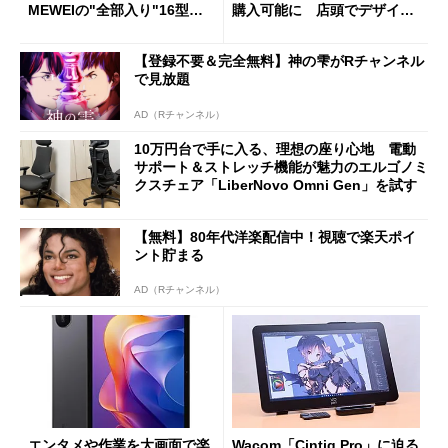
MEWEIの"全部入り"16型モ
購入可能に 店頭でデザイン
バイルディスプレイ「TM-16
や質感を確認しながら購入可
0PW」徹底レビュー
能
【登録不要＆完全無料】神の雫がRチャンネル
で見放題
AD（Rチャンネル）
10万円台で手に入る、理想の座り心地 電動
サポート＆ストレッチ機能が魅力のエルゴノミ
クスチェア「LiberNovo Omni Gen」を試す
【無料】80年代洋楽配信中！視聴で楽天ポイ
ント貯まる
AD（Rチャンネル）
エンタメや作業を大画面で楽
Wacom「Cintiq Pro」に迫る