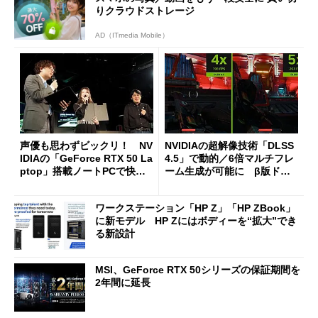
りクラウドストレージ
AD（ITmedia Mobile）
声優も思わずビックリ！ NV
NVIDIAの超解像技術「DLSS
IDIAの「GeForce RTX 50 La
4.5」で動的／6倍マルチフレ
ptop」搭載ノートPCで快適
ーム生成が可能に β版ドラ
になるのはゲームだけでな
イバの適用で
い！ 動画編集や生成AIも驚
ワークステーション「HP Z」「HP ZBook」
きの速度に
に新モデル HP Zにはボディーを“拡大”でき
る新設計
MSI、GeForce RTX 50シリーズの保証期間を
2年間に延長