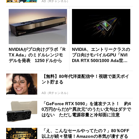
AD（Rチャンネル）
NVIDIAがプロ向けグラボ「R
NVIDIA、エントリークラスの
TX Ada」のミドルレンジモ
プロ向けモバイルGPU「NVI
デルを発表 1250ドルから
DIA RTX 500/1000 Ada世
代」を発表
【無料】80年代洋楽配信中！視聴で楽天ポイ
ント貯まる
AD（Rチャンネル）
「GeForce RTX 5090」を速攻テスト！ 約4
0万円からだが“異次元”のうたい文句はダテで
はない ただし電源容量と冷却面に注意
「え、こんなセールやってたの？」80％OFF
以上が続々登場！Amazonの本気が凄すぎる