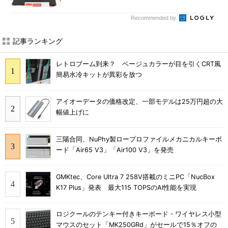
Recommended by
記事ランキング
レトロブーム到来？ ベージュカラーが目を引くCRT風
簡易水冷キットが異彩を放つ
アイオーデータの価格改定、一部モデルは25万円超の大
幅値上げに
三陽合同、NuPhy製ロープロファイルメカニカルキーボ
ード「Air65 V3」「Air100 V3」を発売
GMKtec、Core Ultra 7 258V搭載のミニPC「NucBox
K17 Plus」発表 最大115 TOPSのAI性能を実現
ロジクールのテンキー付きキーボード・ワイヤレス小型
マウスのセット「MK250GRd」がセールで15％オフの