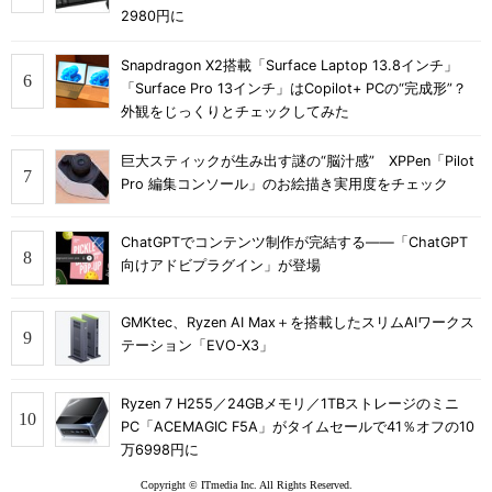
2980円に
Snapdragon X2搭載「Surface Laptop 13.8インチ」
「Surface Pro 13インチ」はCopilot+ PCの“完成形”？
外観をじっくりとチェックしてみた
巨大スティックが生み出す謎の“脳汁感” XPPen「Pilot
Pro 編集コンソール」のお絵描き実用度をチェック
ChatGPTでコンテンツ制作が完結する――「ChatGPT
向けアドビプラグイン」が登場
GMKtec、Ryzen AI Max＋を搭載したスリムAIワークス
テーション「EVO-X3」
Ryzen 7 H255／24GBメモリ／1TBストレージのミニ
PC「ACEMAGIC F5A」がタイムセールで41％オフの10
万6998円に
Copyright © ITmedia Inc. All Rights Reserved.