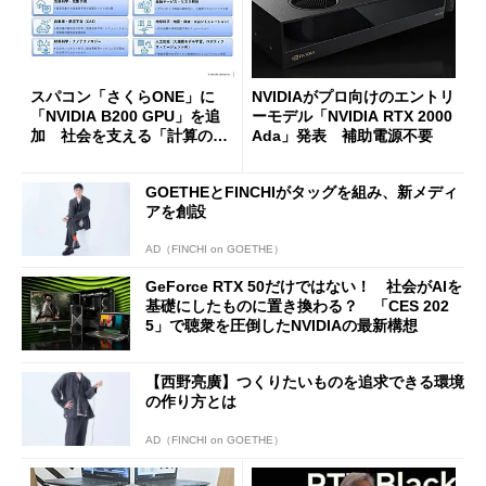
スパコン「さくらONE」に
NVIDIAがプロ向けのエントリ
「NVIDIA B200 GPU」を追
ーモデル「NVIDIA RTX 2000
加 社会を支える「計算のイ
Ada」発表 補助電源不要
ンフラ」を整備
GOETHEとFINCHIがタッグを組み、新メディ
アを創設
AD（FINCHI on GOETHE）
GeForce RTX 50だけではない！ 社会がAIを
基礎にしたものに置き換わる？ 「CES 202
5」で聴衆を圧倒したNVIDIAの最新構想
【西野亮廣】つくりたいものを追求できる環境
の作り方とは
AD（FINCHI on GOETHE）