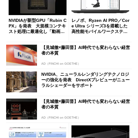
NVIDIAが新型GPU「Rubin C
レノボ、Ryzen AI PRO／Cor
PX」を発表 大規模コンテキ
e Ultra シリーズ3を搭載した
スト処理に最適化し「動画生
高性能モバイルワークステー
成」「大規模コーディング」
ションなど7製品を投入
で活躍
【見城徹×藤田晋】AI時代でも変わらない経営
者の本質
AD（FINCHI on GOETHE）
NVIDIA、ニューラルレンダリングテクノロジ
ーの強化を発表 DirectXプレビューがニュー
ラルシェーダーをサポート
【見城徹×藤田晋】AI時代でも変わらない経営
者の本質
AD（FINCHI on GOETHE）