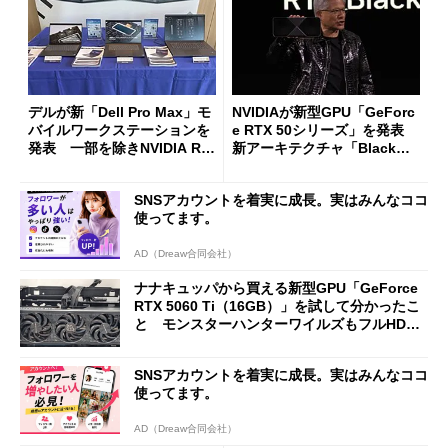
デルが新「Dell Pro Max」モ
NVIDIAが新型GPU「GeForc
バイルワークステーションを
e RTX 50シリーズ」を発表
発表 一部を除きNVIDIA RT
新アーキテクチャ「Blackwel
X PRO Blackwellを搭載可能
l」でパフォーマンスを約2倍
向上 モバイル向けも
SNSアカウントを着実に成長。実はみんなココ
使ってます。
AD（Dreaw合同会社）
ナナキュッパから買える新型GPU「GeForce
RTX 5060 Ti（16GB）」を試して分かったこ
と モンスターハンターワイルズもフルHD／
WQHDなら快適そう
SNSアカウントを着実に成長。実はみんなココ
使ってます。
AD（Dreaw合同会社）