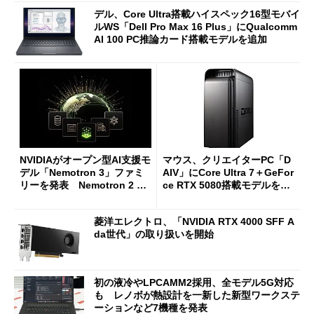
デル、Core Ultra搭載ハイスペック16型モバイ
ルWS「Dell Pro Max 16 Plus」にQualcomm
AI 100 PC推論カード搭載モデルを追加
NVIDIAがオープン型AI支援モ
マウス、クリエイターPC「D
デル「Nemotron 3」ファミ
AIV」にCore Ultra 7＋GeFor
リーを発表 Nemotron 2 Na
ce RTX 5080搭載モデルを追
no比4倍のスループットを実
加
現
菱洋エレクトロ、「NVIDIA RTX 4000 SFF A
da世代」の取り扱いを開始
初の液冷やLPCAMM2採用、全モデル5G対応
も レノボが熱設計を一新した新型ワークステ
ーションなど7機種を発表