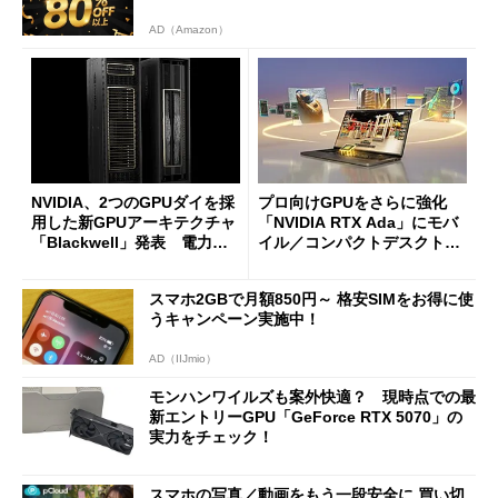
AD（Amazon）
NVIDIA、2つのGPUダイを採
プロ向けGPUをさらに強化
用した新GPUアーキテクチャ
「NVIDIA RTX Ada」にモバ
「Blackwell」発表 電力効
イル／コンパクトデスクトッ
率25倍、AI性能は30倍に
プ向け登場
スマホ2GBで月額850円～ 格安SIMをお得に使
うキャンペーン実施中！
AD（IIJmio）
モンハンワイルズも案外快適？ 現時点での最
新エントリーGPU「GeForce RTX 5070」の
実力をチェック！
スマホの写真／動画をもう一段安全に 買い切