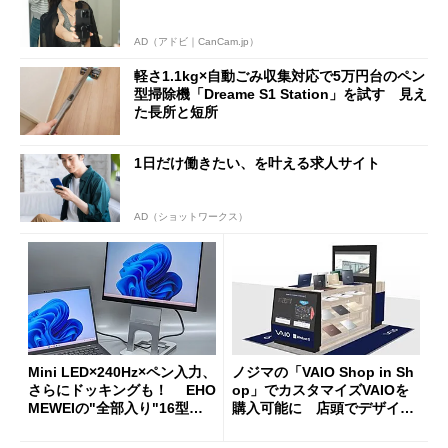
AD（アドビ｜CanCam.jp）
軽さ1.1kg×自動ごみ収集対応で5万円台のペン
型掃除機「Dreame S1 Station」を試す 見え
た長所と短所
1日だけ働きたい、を叶える求人サイト
AD（ショットワークス）
Mini LED×240Hz×ペン入力、
ノジマの「VAIO Shop in Sh
さらにドッキングも！ EHO
op」でカスタマイズVAIOを
MEWEIの"全部入り"16型モ
購入可能に 店頭でデザイン
バイルディスプレイ「TM-16
や質感を確認しながら購入可
0PW」徹底レビュー
能