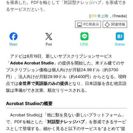
を発表した。PDFを軸として「対話型ナレッジハブ」を形成でき
るサービスだという。
[
井上翔
，ITmedia]
PC用表示
関連情報
Share
Post
LINE
Hatena
アドビは8月19日、新しいサブスクリプションサービス
「
Adobe Acrobat Studio
」の提供を開始した。米ドル建てのサ
ブスクリプション価格は個人向けが月額24.99ドル（約3700
円）、法人向けが月額29.99ドル（約4400円）からとなる。現時
点では
全世界で英語版のみの提供
となり、日本語版を含む他言語
版は準備ができ次第、順次リリースされる。
Acrobat Studioの概要
Acrobat Studioは「他に類を見ない新しいプラットフォーム」
で、PDFを軸とした「
対話型ナレッジハブ
」を形成できるサービ
スとして登場する。細かく見ると以下のサービスを“まとめて”提