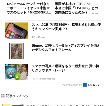
ロジクールのテンキー付きキ
米国が本社の「TP-Link」
ーボード・ワイヤレス小型マ
本当に中国「TP-LINK」との
ウスのセット「MK250GRd」
無関係になったのか？ 日本
がセールで15％オフの2980円
法人に聞く
に
スマホ2GBで月額850円～ 格安SIMをお得に使
うキャンペーン実施中！
AD（IIJmio）
Bigme、13型カラーE Inkディスプレイを備え
たデジタルフォトフレーム
スマホの写真／動画をもう一段安全に 買い切
りクラウドストレージ
AD（ITmedia Mobile）
Recommended by
記事ランキング