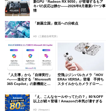
新GPU「Radeon RX 9050」が登場するもア
キバの反応は静か――2026年8月最新パーツ事
情
「創薬立国」復活への分岐点
AD（三菱総合研究所）
「人主導」から「自律実行」
空飛ぶジンバルカメラ「HOV
へ――進化する「Microsoft
ERAir VERSA」登場 手持ち
365 Copilot」の新機能とエ
スタイルからカメラドローン
ージェントAIの現在地
に合体変形
「え、こんなセールやってたの？」80％OFF
以上が続々登場！Amazonの本気が凄すぎる
AD（Amazon）