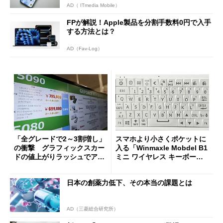
AD（ ITmedia Mobile）
FPが解説！Apple製品を分割手数料0円で入手
する方法とは？
AD（Fav-Log）
「全グレードで2～3割増し」
スマホより小さくポケットに
の衝撃 グラフィックスカー
入る「Winmaxle Mobdel B1
ドの値上がりラッシュでアキ
ミニ ワイヤレス キーボー
バの購入制限が深刻化
ド」がセールで10％オフの37
94円に
日本の創薬力低下、その本当の課題とは
AD（三菱総合研究所）