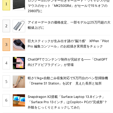
ロジクールのテンキー付きキーボード・ワイヤレス小型
マウスのセット「MK250GRd」がセールで15％オフの
2980円に
アイオーデータの価格改定、一部モデルは25万円超の大
幅値上げに
巨大スティックが生み出す謎の“脳汁感” XPPen「Pilot
Pro 編集コンソール」のお絵描き実用度をチェック
ChatGPTでコンテンツ制作が完結する――「ChatGPT
向けアドビプラグイン」が登場
軽さ1.1kg×自動ごみ収集対応で5万円台のペン型掃除機
「Dreame S1 Station」を試す 見えた長所と短所
Snapdragon X2搭載「Surface Laptop 13.8インチ」
「Surface Pro 13インチ」はCopilot+ PCの“完成形”？
外観をじっくりとチェックしてみた