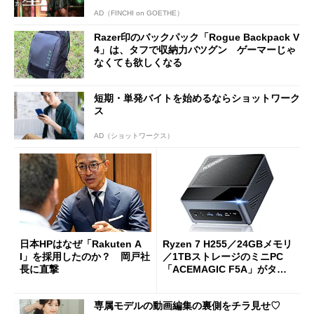
AD（FINCHI on GOETHE）
Razer印のバックパック「Rogue Backpack V
4」は、タフで収納力バツグン ゲーマーじゃ
なくても欲しくなる
短期・単発バイトを始めるならショットワーク
ス
AD（ショットワークス）
日本HPはなぜ「Rakuten A
Ryzen 7 H255／24GBメモリ
I」を採用したのか？ 岡戸社
／1TBストレージのミニPC
長に直撃
「ACEMAGIC F5A」がタイ
ムセールで41％オフの10万69
98円に
専属モデルの動画編集の裏側をチラ見せ♡