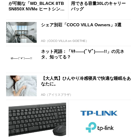
が可能な「WD_BLACK 8TB
用できる容量30Lのキャリー
SN850X NVMe ヒートシンク
バッグ
付き」が18％オフの17万508
7円に
シェア別荘「COCO VILLA Owners」3選
AD（COCO VILLA on GOETHE）
ネット死語：「ｷﾀ――(ﾟ∀ﾟ)――!!」の元ネ
タ、知ってる？
【大人気】ひんやり冷感寝具で快適な睡眠をあ
なたに。
AD（アイリスプラザ）