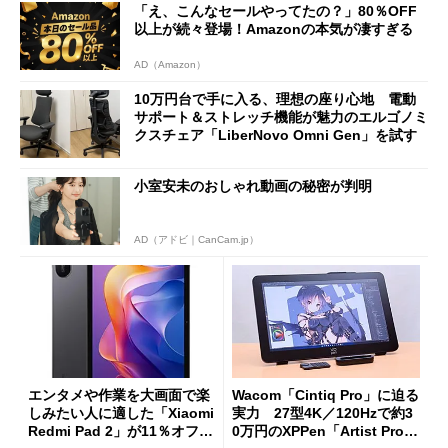
「え、こんなセールやってたの？」80％OFF
以上が続々登場！Amazonの本気が凄すぎる
AD（Amazon）
10万円台で手に入る、理想の座り心地 電動
サポート＆ストレッチ機能が魅力のエルゴノミ
クスチェア「LiberNovo Omni Gen」を試す
小室安未のおしゃれ動画の秘密が判明
AD（アドビ｜CanCam.jp）
エンタメや作業を大画面で楽
Wacom「Cintiq Pro」に迫る
しみたい人に適した「Xiaomi
実力 27型4K／120Hzで約3
Redmi Pad 2」が11％オフの
0万円のXPPen「Artist Pro 2