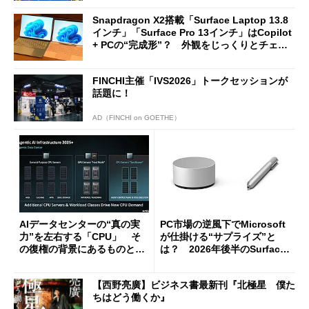
Snapdragon X2搭載「Surface Laptop 13.8
インチ」「Surface Pro 13インチ」はCopilot
+ PCの“完成形”？ 外観をじっくりとチェッ
クしてみた
FINCHI主催「IVS2026」トークセッションが
話題に！
AD（FINCHI on GOETHE）
AIデータセンターの“真の実
PC市場の逆風下でMicrosoft
力”を左右する「CPU」 そ
が仕掛ける“サプライズ”と
の復権の背景にあるものと
は？ 2026年後半のSurface
は？
新製品を予想する
【西野亮廣】ビジネス書最新刊『北極星 僕た
ちはどう働くか』