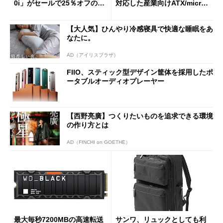
0i」がセールで25％オフの59
対応した産業向けATX/micro
90円に
ATXマザーボード
【大人気】ひんやり冷感寝具で快適な睡眠をあ
なたに。
AD（アイリスプラザ）
FIIO、スティック型デザイン筐体を採用したポ
ータブルオーディオプレーヤー
【西野亮廣】つくりたいものを追求できる環境
の作り方とは
AD（FINCHI on GOETHE）
最大毎秒7200MBの高速転送
サンワ、リュックとしても利