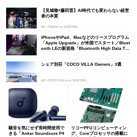
2万4980円に
7（Gen 2）」でお絵描きして
分かった魅力と妥協点
【見城徹×藤田晋】AI時代でも変わらない経営
者の本質
AD（FINCHI on GOETHE）
iPhoneやiPad、Macなどのリースプログラム
「Apple Upgrade」が米国でスタート／Bluet
ooth LEの新規格「Bluetooth High Data Thr
oughput」が明...
シェア別荘「COCO VILLA Owners」3選
AD（COCO VILLA on GOETHE）
騒音を気にせず長時間使用で
リコーPFUコンピューティン
きる「Anker Soundcore P4
グ、Coreプロセッサの搭載に