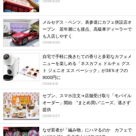
(
2026/4/24
)
メルセデス・ベンツ、表参道にカフェ併設店オ
ープン 若年層にも接点、高級車ディーラーで
も入店しやすく
(
2026/4/22
)
自宅で手軽に挽きたての香りと多彩なカフェメ
ニューを楽しめる「ネスカフェ ドルチェ グス
ト ジェニオ エス ベーシック」が38％オフの
9000円に
(
2026/4/3
)
セブン、スマホ注文→店舗受け取り「モバイル
オーダー」開始 “まとめ買い”ニーズ、逃さず
提供
(
2026/3/27
)
なぜ若者が「編み物」にハマるのか カフェで