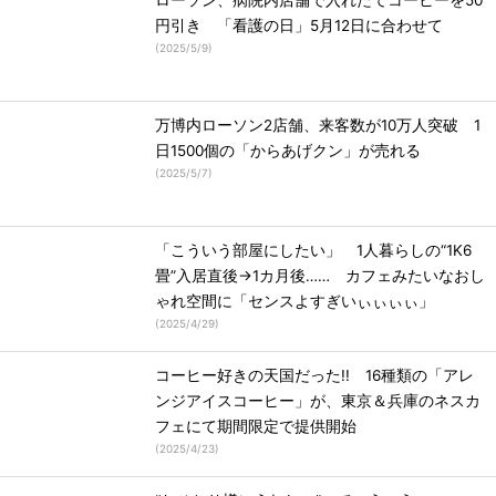
ローソン、病院内店舗で入れたてコーヒーを50
円引き 「看護の日」5月12日に合わせて
(
2025/5/9
)
万博内ローソン2店舗、来客数が10万人突破 1
日1500個の「からあげクン」が売れる
(
2025/5/7
)
「こういう部屋にしたい」 1人暮らしの“1K6
畳”入居直後→1カ月後…… カフェみたいなおし
ゃれ空間に「センスよすぎいぃぃぃぃ」
(
2025/4/29
)
コーヒー好きの天国だった!! 16種類の「アレ
ンジアイスコーヒー」が、東京＆兵庫のネスカ
フェにて期間限定で提供開始
(
2025/4/23
)