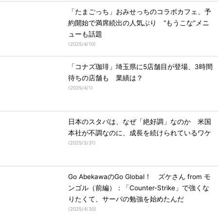
「たまごっち」おみせっちのコラボカフェ、予
約開始で満席続出の人気ぶり “もうこな”メニ
ューも話題
(
2025/4/10
)
「コナズ珈琲」埼玉県に5店舗目が登場、3時間
待ちの店舗も 業績は？
(
2025/4/1
)
日本のスタバは、なぜ「絶好調」なのか 米国
本社が不調なのに、成長を続けられているワケ
(
2025/3/31
)
Go AbekawaのGo Global！ ズケさん from モ
ンゴル（前編）：「Counter-Strike」で強くな
りたくて、サーバの勉強を始めたんだ
(
2025/4/30
)