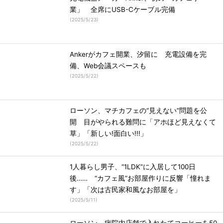
業」 全席にUSB-Cケーブル完備
(
2025/5/23
)
Ankerがカフェ開業、汐留に 充電設備を完
備、Web会議スペースも
(
2025/5/22
)
ローソン、マチカフェの“見えない”問題を公
開 目がやられる難問に「アホほど見えなくて
草」「新しい!面白い!!!」
(
2025/5/22
)
1人暮らし男子、“1LDK”に入居して100日
後…… “カフェ風”お部屋作りに反響「憧れま
す」「次は古民家和風なお部屋を」
(
2025/5/11
)