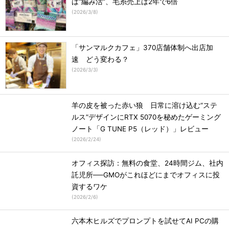
は“編み活”、毛糸売上は2年で6倍
(
2026/3/8
)
「サンマルクカフェ」370店舗体制へ出店加
速 どう変わる？
(
2026/3/3
)
羊の皮を被った赤い狼 日常に溶け込む“ステ
ルス”デザインにRTX 5070を秘めたゲーミング
ノート「G TUNE P5（レッド）」レビュー
(
2026/2/24
)
オフィス探訪：無料の食堂、24時間ジム、社内
託児所──GMOがこれほどにまでオフィスに投
資するワケ
(
2026/2/6
)
六本木ヒルズでプロンプトを試せてAI PCの購