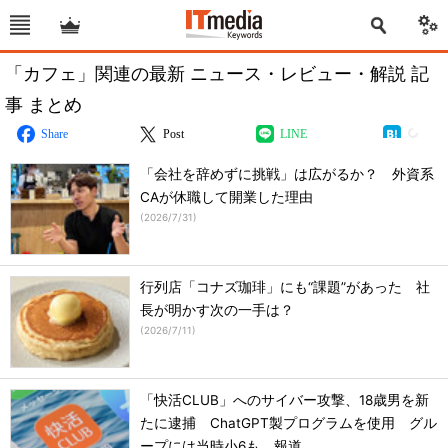
「カフェ」関連の最新 ニュース・レビュー・解説 記
事 まとめ
Share
Post
LINE
「会社を辞めずに挑戦」は広がるか？ 外資系
CAが休職して開業した理由
(
2026/7/31
)
行列店「コナズ珈琲」にも“課題”があった 社
長が明かす次の一手は？
(
2026/7/11
)
「快活CLUB」へのサイバー攻撃、18歳男を新
たに逮捕 ChatGPT製プログラムを使用 グル
ープには当時小6も 報道