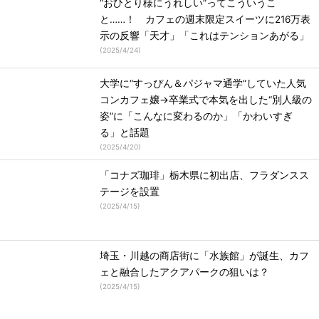
“おひとり様にうれしい”ってこういうこ
と……！ カフェの週末限定スイーツに216万表
示の反響「天才」「これはテンションあがる」
(
2025/4/24
)
大学に“すっぴん＆パジャマ通学”していた人気
コンカフェ嬢→卒業式で本気を出した“別人級の
姿”に「こんなに変わるのか」「かわいすぎ
る」と話題
(
2025/4/20
)
「コナズ珈琲」栃木県に初出店、フラダンスス
テージを設置
(
2025/4/15
)
埼玉・川越の商店街に「水族館」が誕生、カフ
ェと融合したアクアパークの狙いは？
(
2025/4/15
)