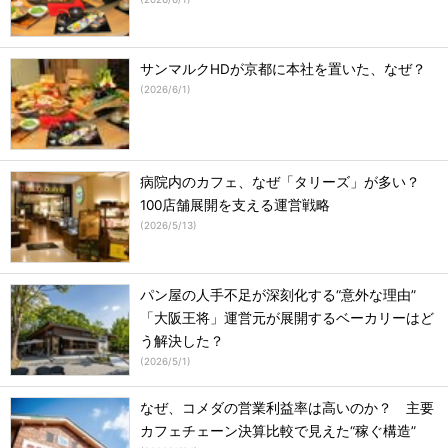
サンマルクHDが京都に本社を置いた、なぜ？
(
2026/6/1
)
病院内のカフェ、なぜ「タリーズ」が多い？
100店舗展開を支える運営戦略
(
2026/5/13
)
パン屋の人手不足が深刻化する“意外な理由”
「大阪王将」運営元が展開するベーカリーはど
う解決した？
(
2026/5/1
)
なぜ、コメダの営業利益率は高いのか？ 主要
カフェチェーン決算比較で見えた“稼ぐ構造”