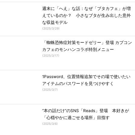
週末に「へえ」な話：なぜ「ブタカフェ」が増
えているのか？ 小さなブタが生み出した意外
な収益モデル
(
2025/3/29
)
「蜘蛛恐怖症対策モードゼリー」登場 カプコン
カフェのモンハンコラボ特別メニュー
(
2025/3/17
)
1Password、位置情報追加でその場で使いたい
アイテムのパスワードを見つけやすく
(
2025/3/7
)
“本の話だけ”のSNS「Reads」登場 本好きが
「心穏やかに過ごせる場所」目指す
(
2025/3/6
)