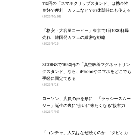
110円の「スマホクリップスタンド」は携帯性
良好で便利 カフェなどでの休憩時にも使える
(
2025/10/26
)
「格安・大容量コーヒー」東京で1日1000杯爆
売れ 韓国発カフェの緻密な戦略
(
2025/9/29
)
3COINSで1650円の「真空吸着マグネットリン
グスタンド」なら、iPhoneやスマホをどこでも
手軽に固定できる
(
2025/8/28
)
ローソン、店員の声を形に 「ラッシースムー
ジー」誕生の裏に“会いに来たくなる”接客力
(
2025/7/16
)
「ゴンチャ」人気はなぜ続くのか “タピオカ