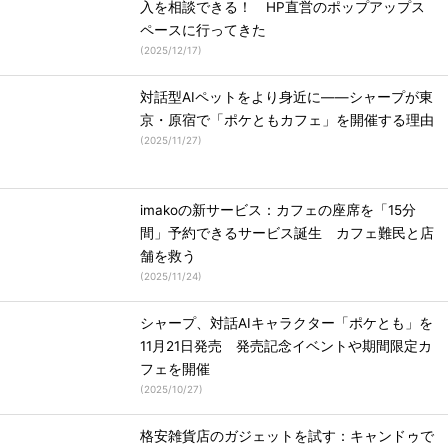
入を相談できる！ HP直営のポップアップス
ペースに行ってきた
(
2025/12/17
)
対話型AIペットをより身近に――シャープが東
京・原宿で「ポケともカフェ」を開催する理由
(
2025/11/27
)
imakoの新サービス：カフェの座席を「15分
間」予約できるサービス誕生 カフェ難民と店
舗を救う
(
2025/11/24
)
シャープ、対話AIキャラクター「ポケとも」を
11月21日発売 発売記念イベントや期間限定カ
フェを開催
(
2025/10/27
)
格安雑貨店のガジェットを試す：キャンドゥで