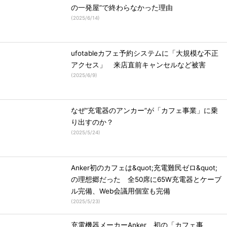
の一発屋”で終わらなかった理由
(
2025/6/14
)
ufotableカフェ予約システムに「大規模な不正
アクセス」 来店直前キャンセルなど被害
(
2025/6/9
)
なぜ“充電器のアンカー”が「カフェ事業」に乗
り出すのか？
(
2025/5/24
)
Anker初のカフェは&quot;充電難民ゼロ&quot;
の理想郷だった 全50席に65W充電器とケーブ
ル完備、Web会議用個室も完備
(
2025/5/23
)
充電機器メーカーAnker、初の「カフェ事