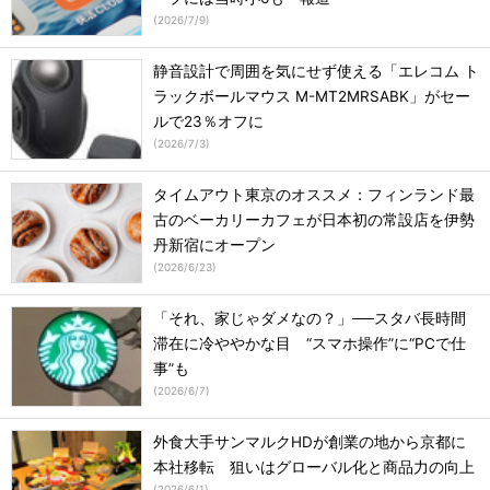
(
2026/7/9
)
静音設計で周囲を気にせず使える「エレコム ト
ラックボールマウス M-MT2MRSABK」がセー
ルで23％オフに
(
2026/7/3
)
タイムアウト東京のオススメ：フィンランド最
古のベーカリーカフェが日本初の常設店を伊勢
丹新宿にオープン
(
2026/6/23
)
「それ、家じゃダメなの？」──スタバ長時間
滞在に冷ややかな目 “スマホ操作”に“PCで仕
事”も
(
2026/6/7
)
外食大手サンマルクHDが創業の地から京都に
本社移転 狙いはグローバル化と商品力の向上
(
2026/6/1
)