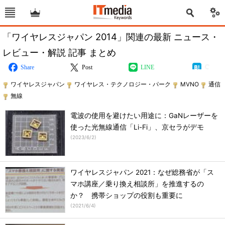
「ワイヤレスジャパン 2014」関連の最新 ニュース・
レビュー・解説 記事 まとめ
Share
Post
LINE
ワイヤレスジャパン
ワイヤレス・テクノロジー・パーク
MVNO
通信
無線
電波の使用を避けたい用途に：GaNレーザーを
使った光無線通信「Li-Fi」、京セラがデモ
(
2023/6/2
)
ワイヤレスジャパン 2021：なぜ総務省が「ス
マホ講座／乗り換え相談所」を推進するの
か？ 携帯ショップの役割も重要に
(
2021/6/4
)