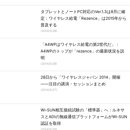
タブレットとノートPC対応のVer.1.3は8月に確
定：ワイヤレス給電「Rezence」は2015年から
普及する
(
2014/5/28
)
「A4WPはワイヤレス給電の第2世代だ」：
A4WPのトップが「rezence」の最新状況を説
明
(
2014/5/28
)
28日から「ワイヤレスジャパン 2014」開催
――注目の講演・セッションまとめ
(
2014/5/27
)
Wi-SUN相互接続試験の「標準器」へ：ルネサ
スとADIの無線通信プラットフォームがWi-SUN
認証を取得
(
2014/5/26
)