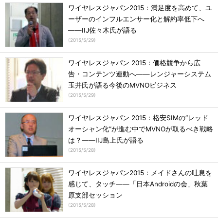
ワイヤレスジャパン2015：満足度を高めて、ユ
ーザーのインフルエンサー化と解約率低下へ
――IIJ佐々木氏が語る
(
2015/5/29
)
ワイヤレスジャパン 2015：価格競争から広
告・コンテンツ連動へ――レンジャーシステム
玉井氏が語る今後のMVNOビジネス
(
2015/5/29
)
ワイヤレスジャパン 2015：格安SIMの“レッド
オーシャン化”が進む中でMVNOが取るべき戦略
は？――IIJ島上氏が語る
(
2015/5/28
)
ワイヤレスジャパン2015：メイドさんの吐息を
感じて、タッチ――「日本Androidの会」秋葉
原支部セッション
(
2015/5/28
)