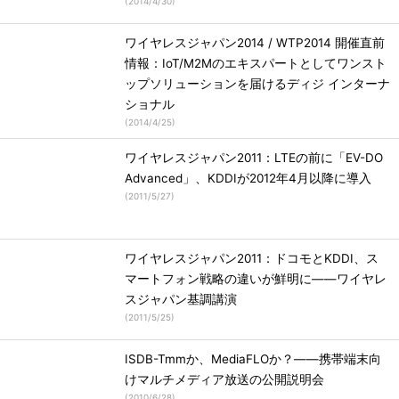
(
2014/4/30
)
ワイヤレスジャパン2014 / WTP2014 開催直前
情報：IoT/M2Mのエキスパートとしてワンスト
ップソリューションを届けるディジ インターナ
ショナル
(
2014/4/25
)
ワイヤレスジャパン2011：LTEの前に「EV-DO
Advanced」、KDDIが2012年4月以降に導入
(
2011/5/27
)
ワイヤレスジャパン2011：ドコモとKDDI、ス
マートフォン戦略の違いが鮮明に――ワイヤレ
スジャパン基調講演
(
2011/5/25
)
ISDB-Tmmか、MediaFLOか？――携帯端末向
けマルチメディア放送の公開説明会
(
2010/6/28
)