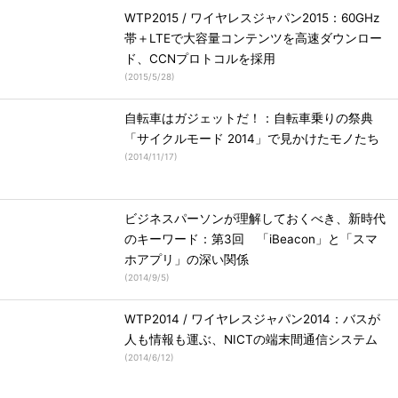
WTP2015 / ワイヤレスジャパン2015：60GHz
帯＋LTEで大容量コンテンツを高速ダウンロー
ド、CCNプロトコルを採用
(
2015/5/28
)
自転車はガジェットだ！：自転車乗りの祭典
「サイクルモード 2014」で見かけたモノたち
(
2014/11/17
)
ビジネスパーソンが理解しておくべき、新時代
のキーワード：第3回 「iBeacon」と「スマ
ホアプリ」の深い関係
(
2014/9/5
)
WTP2014 / ワイヤレスジャパン2014：バスが
人も情報も運ぶ、NICTの端末間通信システム
(
2014/6/12
)