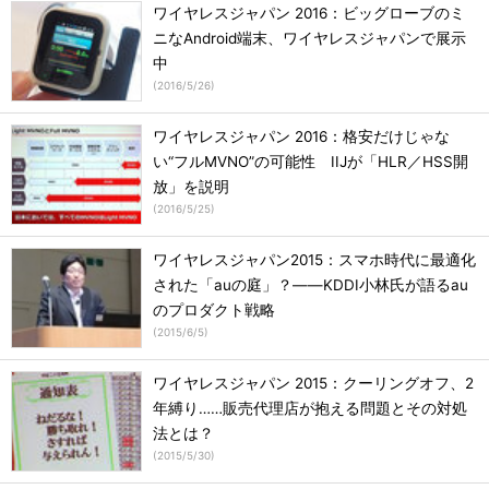
ワイヤレスジャパン 2016：ビッグローブのミ
ニなAndroid端末、ワイヤレスジャパンで展示
中
(
2016/5/26
)
ワイヤレスジャパン 2016：格安だけじゃな
い“フルMVNO”の可能性 IIJが「HLR／HSS開
放」を説明
(
2016/5/25
)
ワイヤレスジャパン2015：スマホ時代に最適化
された「auの庭」？――KDDI小林氏が語るau
のプロダクト戦略
(
2015/6/5
)
ワイヤレスジャパン 2015：クーリングオフ、2
年縛り……販売代理店が抱える問題とその対処
法とは？
(
2015/5/30
)