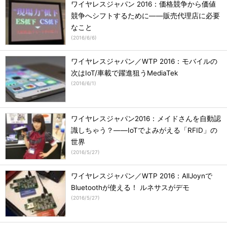
ワイヤレスジャパン 2016：価格競争から価値
競争へシフトするために――販売代理店に必要
なこと
(
2016/6/6
)
ワイヤレスジャパン／WTP 2016：モバイルの
次はIoT/車載で躍進狙うMediaTek
(
2016/6/1
)
ワイヤレスジャパン2016：メイドさんを自動認
識しちゃう？――IoTでよみがえる「RFID」の
世界
(
2016/5/27
)
ワイヤレスジャパン／WTP 2016：AllJoynで
Bluetoothが使える！ ルネサスがデモ
(
2016/5/27
)