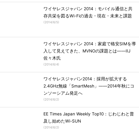
ワイヤレスジャパン 2014：モバイル通信と共
存共栄を図るWi-Fiの過去・現在・未来と課題
(
2014/6/5
)
ワイヤレスジャパン 2014：家庭で格安SIMを導
入して見えてきた、MVNOの課題とは――IIJ
佐々木氏
(
2014/6/4
)
ワイヤレスジャパン2014：採用が拡大する
2.4GHz無線「SmartMesh」――2014年秋にコ
ンソーシアム発足へ
(
2014/6/2
)
EE Times Japan Weekly Top10：じわじわと普
及し始めたWi-SUN
(
2014/6/2
)