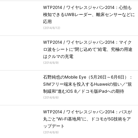
WTP2014 / ワイヤレスジャパン2014：心拍も
検知できるUWBレーダー、離床センサーなどに
応用
(
2014/6/12
)
WTP2014 / ワイヤレスジャパン2014：マイク
ロ波をシートに“閉じ込めて”給電、究極の用途
はクルマの充電
(
2014/6/9
)
石野純也のMobile Eye（5月26日～6月6日）：
SIMフリー端末を投入するHuaweiの狙い／“規
制緩和”進むiOS 8／ドコモ版iPadへの期待
(
2014/6/6
)
WTP2014 / ワイヤレスジャパン2014：バスが
丸ごと“Wi-Fi基地局”に、ドコモが5G技術をア
ップデート
(
2014/6/6
)