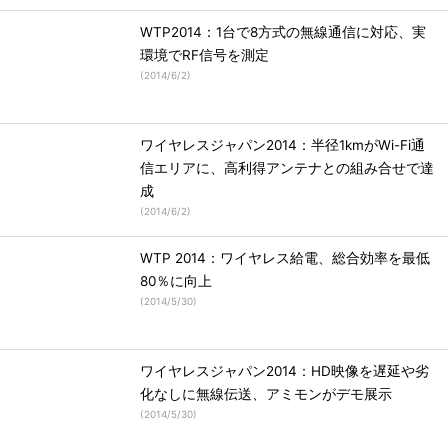
WTP2014：1台で8方式の無線通信に対応、実
環境でRF信号を測定
(
2014/6/2
)
ワイヤレスジャパン2014：半径1kmがWi-Fi通
信エリアに、高利得アンテナとの組み合せで達
成
(
2014/6/2
)
WTP 2014：ワイヤレス給電、総合効率を最低
80％に向上
(
2014/5/30
)
ワイヤレスジャパン2014：HD映像を遅延や劣
化なしに無線伝送、アミモンがデモ展示
(
2014/5/30
)