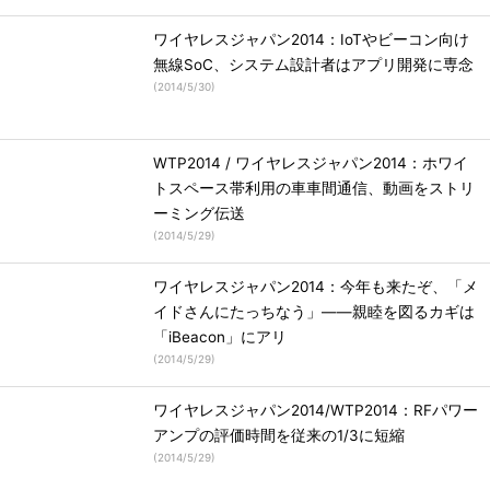
ワイヤレスジャパン2014：IoTやビーコン向け
無線SoC、システム設計者はアプリ開発に専念
(
2014/5/30
)
WTP2014 / ワイヤレスジャパン2014：ホワイ
トスペース帯利用の車車間通信、動画をストリ
ーミング伝送
(
2014/5/29
)
ワイヤレスジャパン2014：今年も来たぞ、「メ
イドさんにたっちなう」――親睦を図るカギは
「iBeacon」にアリ
(
2014/5/29
)
ワイヤレスジャパン2014/WTP2014：RFパワー
アンプの評価時間を従来の1/3に短縮
(
2014/5/29
)