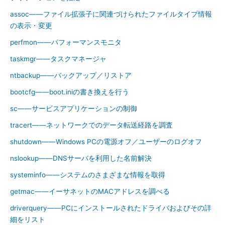
assoc――ファイル拡張子に関連づけられたファイルタイプ情報
の表示・変更
perfmon――パフォーマンスモニタ
taskmgr――タスクマネージャ
ntbackup――バックアップ／リストア
bootcfg――boot.iniの書き換えを行う
sc――サービスアプリケーションの制御
tracert――ネットワークでのデータ転送経路を調査
shutdown――Windows PCの電源オフ／ユーザーのログオフ
nslookup――DNSサーバを利用した名前解決
systeminfo――システムのさまざまな情報を取得
getmac――イーサネットのMACアドレスを調べる
driverquery――PCにインストールされたドライバおよびその詳
細をリスト