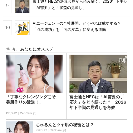
富士通とNECの決算会見から読み解く、2026年下半期
「AI需要」と「収益の見通し」
AIエージェントの全社展開、どうやれば成功する？
「点の成功」を「面の変革」に変える道筋
今、あなたにオススメ
「丁寧なクレンジングこそ、
富士通とNECは「AI需要の手
美肌作りの近道！」
応え」をどう語った？ 2026
年下半期の見通しを考察
PR(DHC｜CanCam.jp)
ちゅるんとツヤ肌の秘密とは？
PR(DHC｜CanCam.jp)