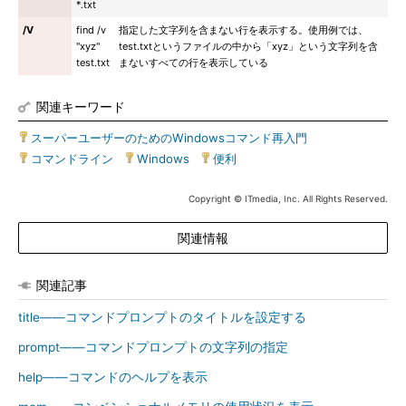
*.txt
/V
find /v
指定した文字列を含まない行を表示する。使用例では、
"xyz"
test.txtというファイルの中から「xyz」という文字列を含
test.txt
まないすべての行を表示している
関連キーワード
スーパーユーザーのためのWindowsコマンド再入門
|
コマンドライン
|
Windows
|
便利
Copyright © ITmedia, Inc. All Rights Reserved.
関連情報
関連記事
title――コマンドプロンプトのタイトルを設定する
prompt――コマンドプロンプトの文字列の指定
help――コマンドのヘルプを表示