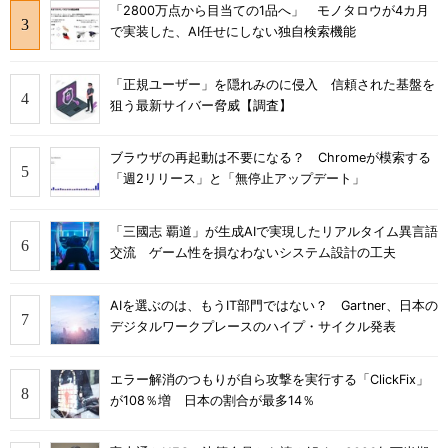
「2800万点から目当ての1品へ」 モノタロウが4カ月
で実装した、AI任せにしない独自検索機能
「正規ユーザー」を隠れみのに侵入 信頼された基盤を
狙う最新サイバー脅威【調査】
ブラウザの再起動は不要になる？ Chromeが模索する
「週2リリース」と「無停止アップデート」
「三國志 覇道」が生成AIで実現したリアルタイム異言語
交流 ゲーム性を損なわないシステム設計の工夫
AIを選ぶのは、もうIT部門ではない？ Gartner、日本の
デジタルワークプレースのハイプ・サイクル発表
エラー解消のつもりが自ら攻撃を実行する「ClickFix」
が108％増 日本の割合が最多14％