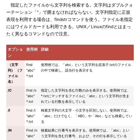
指定したファイルから文字列を検索する。文字列はダブルクォ
ーテーション「"」で囲まなければならない。文字列指定に正規
表現を利用する場合は、findstrコマンドを使う。ファイル名指定
にはワイルドカードも利用できる。UNIX／Linuxのfindとはまっ
たく異なるコマンドなので注意。
オプショ
使用例
詳細
ン
（文字
find
使用例では、「abc」という文字列を拡張子.txtのファイル
列） （フ
"abc"
の中で検索し、該当行を表示する
ァイル
*.txt
名）
/C
find /c
指定した文字列を含む行数のみを表示する。使用例では、
"abc"
*.txtにマッチするファイルに「abc」という文字列が含ま
*.txt
れている行数を表示している
/I
find /i
検索文字列の大文字・小文字を区別しない。使用例では、
"abc"
「abc」だけでなく、「ABC」や「Abc」なども検索してい
*.txt
る
/N
Find /n
検索結果に行番号を表示する。使用例では、「abc」とい
"abc"
う文字列を含む行番号、および、その行を表示している