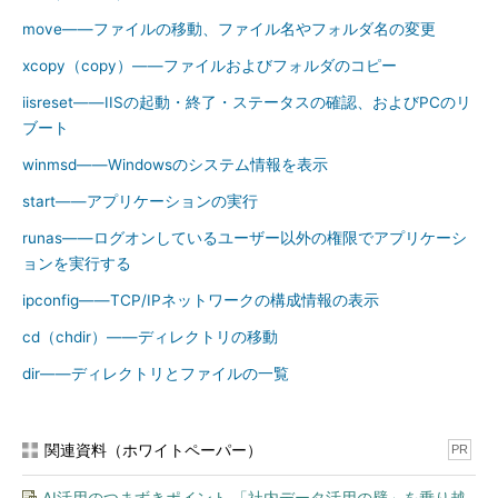
move――ファイルの移動、ファイル名やフォルダ名の変更
xcopy（copy）――ファイルおよびフォルダのコピー
iisreset――IISの起動・終了・ステータスの確認、およびPCのリ
ブート
winmsd――Windowsのシステム情報を表示
start――アプリケーションの実行
runas――ログオンしているユーザー以外の権限でアプリケーシ
ョンを実行する
ipconfig――TCP/IPネットワークの構成情報の表示
cd（chdir）――ディレクトリの移動
dir――ディレクトリとファイルの一覧
関連資料（ホワイトペーパー）
PR
AI活用のつまずきポイント 「社内データ活用の壁」を乗り越