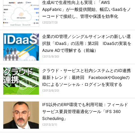
生成AIで生産性向上も実現：「AWS
AppFabric」が一般提供開始、幅広いSaaSをノ
ーコードで接続し、管理や保護を効率化
(
2023/7/3
)
企業のID管理／シングルサインオンの新しい選
択肢「IDaaS」の活用：第2回 IDaaSの実装を
Azure ADで理解する（前編）
(
2015/9/30
)
クラウド・サービスと社内システムとのID連携
最新トレンド：最終回 FacebookやGoogleの
IDによるソーシャル・ログインを実現する
(
2013/6/20
)
IFS以外のERP環境でも利用可能：フィールド
サービス要員管理最適化ツール「IFS 360
Scheduling」
(
2013/3/1
)