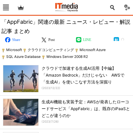
「AppFabric」関連の最新 ニュース・レビュー・解説
記事 まとめ
Share
Post
LINE
Microsoft
クラウドコンピューティング
Microsoft Azure
SQL Azure Database
Windows Server 2008 R2
クラウドで加速する生成AI活用【中編】
「Amazon Bedrock」だけじゃない AWSで
「生成AI」を使いこなす方法を深掘り
(
2023/12/22
)
生成AI機能も実装予定：AWSが発表したローコ
ードサービス「AppFabric」は、既存のiPaaSと
どこが違うのか
(
2023/7/26
)