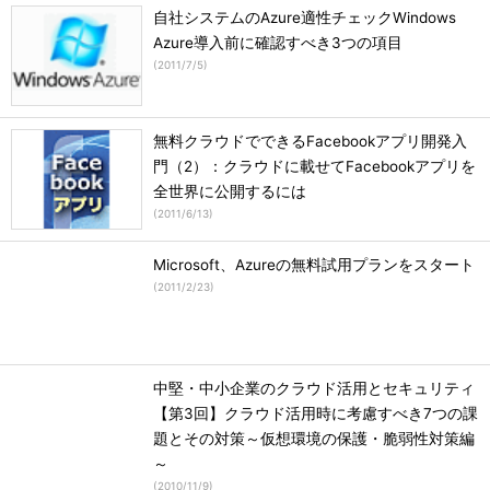
自社システムのAzure適性チェックWindows
Azure導入前に確認すべき3つの項目
(
2011/7/5
)
無料クラウドでできるFacebookアプリ開発入
門（2）：クラウドに載せてFacebookアプリを
全世界に公開するには
(
2011/6/13
)
Microsoft、Azureの無料試用プランをスタート
(
2011/2/23
)
中堅・中小企業のクラウド活用とセキュリティ
【第3回】クラウド活用時に考慮すべき7つの課
題とその対策～仮想環境の保護・脆弱性対策編
～
(
2010/11/9
)