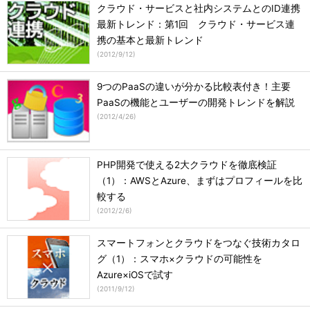
クラウド・サービスと社内システムとのID連携
最新トレンド：第1回 クラウド・サービス連
携の基本と最新トレンド
(
2012/9/12
)
9つのPaaSの違いが分かる比較表付き！主要
PaaSの機能とユーザーの開発トレンドを解説
(
2012/4/26
)
PHP開発で使える2大クラウドを徹底検証
（1）：AWSとAzure、まずはプロフィールを比
較する
(
2012/2/6
)
スマートフォンとクラウドをつなぐ技術カタロ
グ（1）：スマホ×クラウドの可能性を
Azure×iOSで試す
(
2011/9/12
)