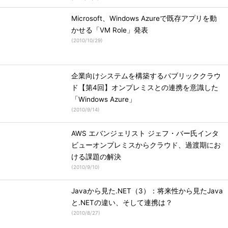
Microsoft、Windows Azureで既存アプリを動
かせる「VM Role」発表
(
2010/10/29
)
企業向けシステムを構築するパブリッククラウ
ド【第4回】オンプレミスとの連携を意識した
「Windows Azure」
(
2010/9/14
)
AWS エバンジェリスト ジェフ・バー氏インタ
ビューオンプレミスからクラウド、過渡期にお
ける課題の解決
(
2010/9/10
)
Javaから見た.NET（3）：将来性から見たJava
と.NETの違い、そして連携は？
(
2010/8/27
)