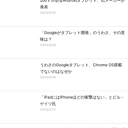
200ドル切るAndroidタブレット、仏メーカーが
発表
(
2010/5/10
)
「Googleがタブレット開発」のうわさ、その意
味は？
(
2010/4/20
)
うわさのGoogleタブレット、Chrome OS搭載
でないのはなぜか
(
2010/4/19
)
「iPadにはiPhoneほどの衝撃はない」とビル・
ゲイツ氏
(
2010/2/17
)