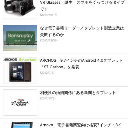
VR Glasses」誕生 スマホをくっつけるタイプ
です
(
2014/10/17
)
なぜ電子書籍リーダー／タブレット製造企業は
失敗するのか
(
2012/12/26
)
ARCHOS、9.7インチのAndroid 4.0タブレット
「97 Carbon」を発表
(
2012/7/6
)
利便性の婚姻関係にある新聞とタブレット
(
2011/10/5
)
Arnova、電子書籍閲覧向け格安7インチ・8イ