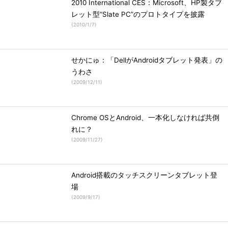
2010 International CES：Microsoft、HP製タブ
レット型“Slate PC”のプロトタイプを披露
(
2010/1/7
)
せかにゅ：「DellがAndroidタブレット発表」の
うわさ
(
2009/12/11
)
Chrome OSとAndroid、一本化しなければ共倒
れに？
(
2009/11/27
)
Android搭載のタッチスクリーンタブレット登
場
(
2009/9/17
)