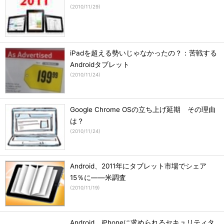
(
2010/11/29
)
iPadを超える勢いじゃなかったの？：苦戦する
Androidタブレット
(
2010/11/24
)
Google Chrome OSの立ち上げ延期 その理由
は？
(
2010/11/24
)
Android、2011年にタブレット市場でシェア
15％に――米調査
(
2010/11/19
)
Android、iPhoneに求められるセキュリティタ