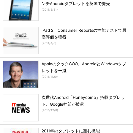
ンチAndroidタブレットを英国で発売
(
2011/5/31
)
iPad 2、Consumer Reportsの性能テストで最
高評価を獲得
(
2011/4/6
)
AppleのクックCOO、AndroidとWindowsタブ
レットを一蹴
(
2011/1/20
)
次世代Android「Honeycomb」搭載タブレッ
ト、Google幹部が披露
(
2010/12/8
)
2011年のタブレットに望む機能