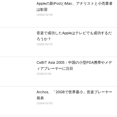
Appleの新iPodとiMac、アナリストと小売業者
は歓迎
(
2005/10/14
)
音楽で成功したAppleはテレビでも成功するだ
ろうか？
(
2005/10/13
)
CeBIT Asia 2005：中国の小型PDA携帯やメデ
ィアプレーヤーに注目
(
2005/5/16
)
Archos、「20GBで世界最小」音楽プレーヤー
発表
(
2004/10/15
)