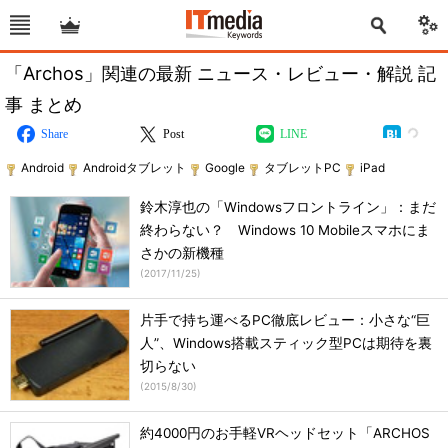
「Archos」関連の最新 ニュース・レビュー・解説 記
事 まとめ
Share
Post
LINE
Android
Androidタブレット
Google
タブレットPC
iPad
鈴木淳也の「Windowsフロントライン」：まだ
終わらない？ Windows 10 Mobileスマホにま
さかの新機種
(
2017/11/25
)
片手で持ち運べるPC徹底レビュー：小さな“巨
人”、Windows搭載スティック型PCは期待を裏
切らない
(
2015/8/30
)
約4000円のお手軽VRヘッドセット「ARCHOS