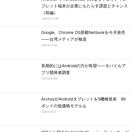
ブレット端末が企業にもたらす課題とチャンス
（前編）
(
2010/11/19
)
Google、Chrome OS搭載Netbookを今月発売
――台湾メディアが報道
(
2010/11/4
)
長期的にはAndroidの方が有望――モバイルア
プリ開発者調査
(
2010/9/30
)
ArchosがAndroidタブレットを5機種発表 99
ポンドの低価格モデルも
(
2010/9/2
)