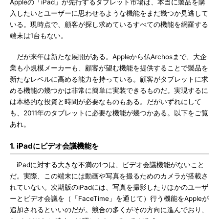
Appleの「iPad」が先行するタブレット市場は、本当に製品を購
入したいとユーザーに思わせるような機能をまだ幾つか見逃して
いる。現時点で、顧客が探し求めているすべての機能を網羅する
端末は1台もない。
だが来年は新たな展開がある。Appleから仏Archosまで、大企
業も小規模メーカーも、顧客が望む機能を提供することで製品を
新たなレベルに高める能力を持っている。顧客がタブレットに求
める機能の幾つかは非常に簡単に実装できるものだ。実現するに
は本格的な投資と時間が必要なものもある。だがいずれにして
も、2011年のタブレットに必要な機能が幾つかある。以下をご覧
あれ。
1. iPadにビデオ会議機能を
iPadに対する大きな不満の1つは、ビデオ会議機能がないこと
だ。実際、この端末には動画や写真を撮るためのカメラが搭載さ
れていない。次期版のiPadには、写真を撮影したりほかのユーザ
ーとビデオ会議を（「FaceTime」を通じて）行う機能をAppleが
追加されるといいのだが。競合の多くがその方向に進んでおり、