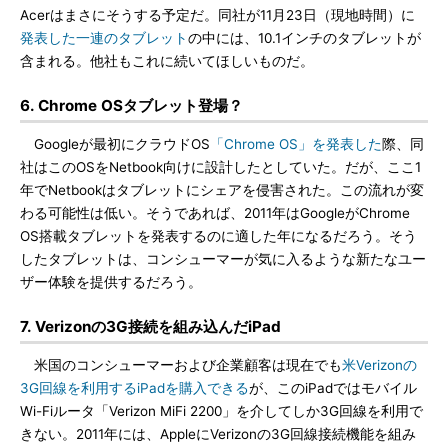
Acerはまさにそうする予定だ。同社が11月23日（現地時間）に
発表した一連のタブレット
の中には、10.1インチのタブレットが
含まれる。他社もこれに続いてほしいものだ。
6. Chrome OSタブレット登場？
Googleが最初にクラウドOS
「Chrome OS」を発表した
際、同
社はこのOSをNetbook向けに設計したとしていた。だが、ここ1
年でNetbookはタブレットにシェアを侵害された。この流れが変
わる可能性は低い。そうであれば、2011年はGoogleがChrome
OS搭載タブレットを発表するのに適した年になるだろう。そう
したタブレットは、コンシューマーが気に入るような新たなユー
ザー体験を提供するだろう。
7. Verizonの3G接続を組み込んだiPad
米国のコンシューマーおよび企業顧客は現在でも
米Verizonの
3G回線を利用するiPadを購入できる
が、このiPadではモバイル
Wi-Fiルータ「Verizon MiFi 2200」を介してしか3G回線を利用で
きない。2011年には、AppleにVerizonの3G回線接続機能を組み