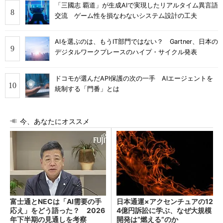
「三國志 覇道」が生成AIで実現したリアルタイム異言語
交流 ゲーム性を損なわないシステム設計の工夫
AIを選ぶのは、もうIT部門ではない？ Gartner、日本の
デジタルワークプレースのハイプ・サイクル発表
ドコモが選んだAPI保護の次の一手 AIエージェントを
統制する「門番」とは
今、あなたにオススメ
富士通とNECは「AI需要の手
日本通運×アクセンチュアの12
応え」をどう語った？ 2026
4億円訴訟に学ぶ、なぜ大規模
年下半期の見通しを考察
開発は“燃える”のか