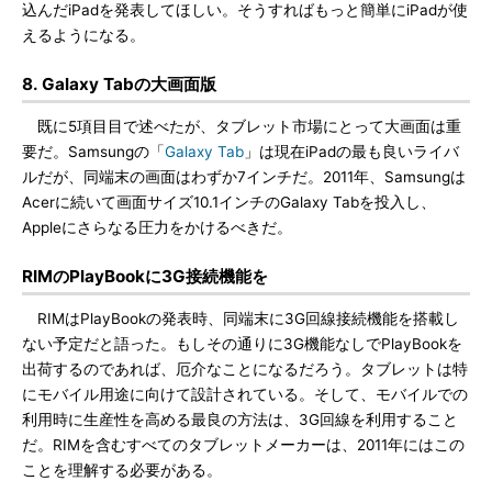
込んだiPadを発表してほしい。そうすればもっと簡単にiPadが使
えるようになる。
8. Galaxy Tabの大画面版
既に5項目目で述べたが、タブレット市場にとって大画面は重
要だ。Samsungの「
Galaxy Tab
」は現在iPadの最も良いライバ
ルだが、同端末の画面はわずか7インチだ。2011年、Samsungは
Acerに続いて画面サイズ10.1インチのGalaxy Tabを投入し、
Appleにさらなる圧力をかけるべきだ。
RIMのPlayBookに3G接続機能を
RIMはPlayBookの発表時、同端末に3G回線接続機能を搭載し
ない予定だと語った。もしその通りに3G機能なしでPlayBookを
出荷するのであれば、厄介なことになるだろう。タブレットは特
にモバイル用途に向けて設計されている。そして、モバイルでの
利用時に生産性を高める最良の方法は、3G回線を利用すること
だ。RIMを含むすべてのタブレットメーカーは、2011年にはこの
ことを理解する必要がある。