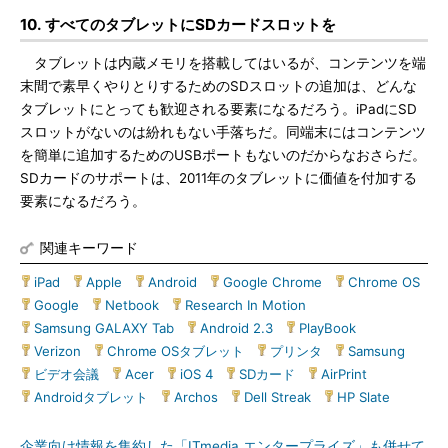
10. すべてのタブレットにSDカードスロットを
タブレットは内蔵メモリを搭載してはいるが、コンテンツを端
末間で素早くやりとりするためのSDスロットの追加は、どんな
タブレットにとっても歓迎される要素になるだろう。iPadにSD
スロットがないのは紛れもない手落ちだ。同端末にはコンテンツ
を簡単に追加するためのUSBポートもないのだからなおさらだ。
SDカードのサポートは、2011年のタブレットに価値を付加する
要素になるだろう。
関連キーワード
iPad
|
Apple
|
Android
|
Google Chrome
|
Chrome OS
|
Google
|
Netbook
|
Research In Motion
|
Samsung GALAXY Tab
|
Android 2.3
|
PlayBook
|
Verizon
|
Chrome OSタブレット
|
プリンタ
|
Samsung
|
ビデオ会議
|
Acer
|
iOS 4
|
SDカード
|
AirPrint
|
Androidタブレット
|
Archos
|
Dell Streak
|
HP Slate
企業向け情報を集約した「ITmedia エンタープライズ」も併せて