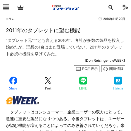
コラム
2010年11月29日
2011年のタブレットに望む機能
“タブレット元年”とも言える2010年、各社が多数の製品を投入し
始めたが、理想の1台はまだ登場していない。2011年のタブレッ
ト必携の機能を挙げてみた。
[Don Reisinger，eWEEK]
PC用表示
関連情報
Share
Post
LINE
Hatena
タブレットはコンシューマー、企業ユーザーの双方にとって、
急速に重要な製品になりつつある。今後タブレットは、ユーザー
が望む機能が増えることによってのみ改善されていくだろう。米