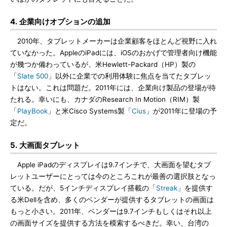
4. 企業向けオプションの追加
2010年、タブレットメーカーは企業顧客をほとんど視野に入れ
ていなかった。AppleのiPadには、iOSのおかげで管理者向け機能
が幾つか備わっているが、米Hewlett-Packard（HP）製の
「
Slate 500
」以外に企業での利用体験に焦点を当てたタブレッ
トはない。これは問題だ。2011年には、企業向け製品の登場が待
たれる。幸いにも、カナダのResearch In Motion（RIM）製
「
PlayBook
」と米Cisco Systems製「
Cius
」が2011年に登場の予
定だ。
5. 大画面タブレット
Apple iPadのディスプレイは9.7インチで、大画面を望むタブ
レットユーザーにとっては今のところこれが最善の選択肢となっ
ている。だが、5インチディスプレイ搭載の「
Streak
」を提供す
る米Dellを含め、多くのベンダーが提供するタブレットの画面は
もっと小さい。2011年、ベンダーは9.7インチもしくはそれ以上
の画面サイズを提供する方法を模索するべきだ。幸い、台湾の