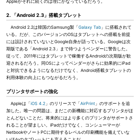
Appleがそれに続くのは理にかなっているだろう。
2. 「Android 2.3」搭載タブレット
Android 2.2は韓国のSamsung製「
Galaxy Tab
」に搭載されて
いる。だが、このバージョンのOSはタブレットへの搭載を前提
には設計されていないとGoogle自身が語っている。Googleは次
期版である「Android 2.3」まで待つようベンダーに警告した。
従って、2011年にはタブレットで稼働するAndroidの次期版が歓
迎されるだろう。同OSによってベンダーがさらに効果的にiPad
と対抗できるようになるだけでなく、Android搭載タブレットの
利用体験の向上にもつながるだろう。
プリンタサポートの強化
Appleは「
iOS 4.2
」のリリースで「
AirPrint
」のサポートを追
加した。唯一の問題は、まだこの新機能に対応するプリンタがほ
とんどないことだ。将来的にはより多くのプリンタがサポートさ
れることが望ましい。iPadだけでなく、コンシューマーが
NetbookやノートPCに期待するレベルの印刷機能を備えていな
いほかのタブレットにも言えることだ。