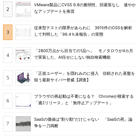
VMware製品にCVSS 9.8の脆弱性、回避策なし 速やか
なアップデートを推奨
従来型テストの限界があらわに 3915件のOSSを解析
して判明した「99.4％未報告」の実態
「2800万点から目当ての1品へ」 モノタロウが4カ月
で実装した、AI任せにしない独自検索機能
「正規ユーザー」を隠れみのに侵入 信頼された基盤を
狙う最新サイバー脅威【調査】
ブラウザの再起動は不要になる？ Chromeが模索する
「週2リリース」と「無停止アップデート」
SaaSの価値は“割り勘”だけじゃない 「SaaSの死」論
争を一刀両断