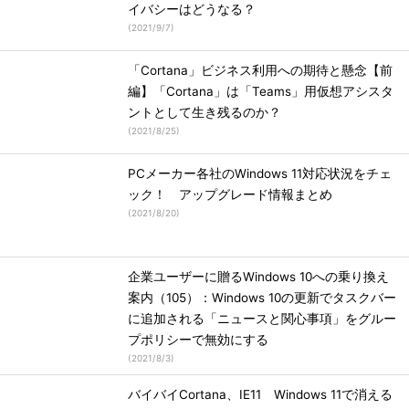
イバシーはどうなる？
(
2021/9/7
)
「Cortana」ビジネス利用への期待と懸念【前
編】「Cortana」は「Teams」用仮想アシスタ
ントとして生き残るのか？
(
2021/8/25
)
PCメーカー各社のWindows 11対応状況をチェ
ック！ アップグレード情報まとめ
(
2021/8/20
)
企業ユーザーに贈るWindows 10への乗り換え
案内（105）：Windows 10の更新でタスクバー
に追加される「ニュースと関心事項」をグルー
プポリシーで無効にする
(
2021/8/3
)
バイバイCortana、IE11 Windows 11で消える