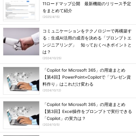
11ロードマップ公開 最新機能のリリース予定
をまとめて紹介
(
2025/4/15
)
コミュニケーションをテクノロジーで再構築す
る：生成AI活用の成否を決める「プロンプトエ
ンジニアリング」 知っておくべきポイントと
は？
(
2024/10/25
)
「Copilot for Microsoft 365」の用途まとめ
【第4回】PowerPoint×Copilotで「プレゼン資
料作り」はこれだけ変わる
(
2024/10/12
)
「Copilot for Microsoft 365」の用途まとめ
【第3回】Excel操作をプロンプトで実行できる
「Copilot」の実力は？
(
2024/10/5
)