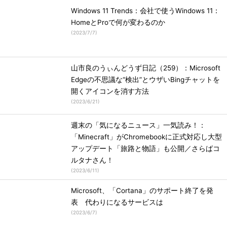
Windows 11 Trends：会社で使うWindows 11：
HomeとProで何が変わるのか
(
2023/7/7
)
山市良のうぃんどうず日記（259）：Microsoft
Edgeの不思議な“検出”とウザいBingチャットを
開くアイコンを消す方法
(
2023/6/21
)
週末の「気になるニュース」一気読み！：
「Minecraft」がChromebookに正式対応し大型
アップデート「旅路と物語」も公開／さらばコ
ルタナさん！
(
2023/6/11
)
Microsoft、「Cortana」のサポート終了を発
表 代わりになるサービスは
(
2023/6/7
)