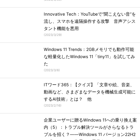
Innovative Tech：YouTubeで“聞こえない音”を
流し、スマホを遠隔操作する攻撃 音声アシス
タント機能を悪用
(
2023/3/29
)
Windows 11 Trends：2GBメモリでも動作可能
な軽量化したWindows 11「tiny11」を試してみ
た
(
2023/3/6
)
ITワード365：【クイズ】「文章や絵、音楽、
動画など、さまざまなデータを機械生成可能に
するAI技術」とは？ 他
(
2023/2/16
)
企業ユーザーに贈るWindows 11への乗り換え案
内（5）：トラブル解決ツールがさらなるトラ
ブルを招く？――Windows 11 バージョン22H2