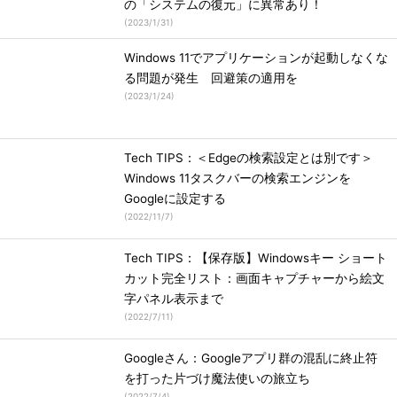
の「システムの復元」に異常あり！
(
2023/1/31
)
Windows 11でアプリケーションが起動しなくな
る問題が発生 回避策の適用を
(
2023/1/24
)
Tech TIPS：＜Edgeの検索設定とは別です＞
Windows 11タスクバーの検索エンジンを
Googleに設定する
(
2022/11/7
)
Tech TIPS：【保存版】Windowsキー ショート
カット完全リスト：画面キャプチャーから絵文
字パネル表示まで
(
2022/7/11
)
Googleさん：Googleアプリ群の混乱に終止符
を打った片づけ魔法使いの旅立ち
(
2022/7/4
)