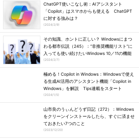
ChatGPT使いこなし術：AIアシスタント
「Copilot」はスマホからも使える ChatGPT
に対する強みは？
(
2024/2/9
)
その知識、ホントに正しい？ Windowsにまつ
わる都市伝説（245）：“非推奨機能リスト”に
入っても使い続けたいWindows 10／11の機能
(
2024/2/7
)
極める！Copilot in Windows：Windowsで使え
る生成AI活用のアシスタント機能「Copilot in
Windows」を解説 Tips連載をスタート
(
2024/1/5
)
山市良のうぃんどうず日記（272）：Windows
をクリーンインストールしたら、すぐに済ませ
ておきたい7つのこと
(
2023/12/20
)