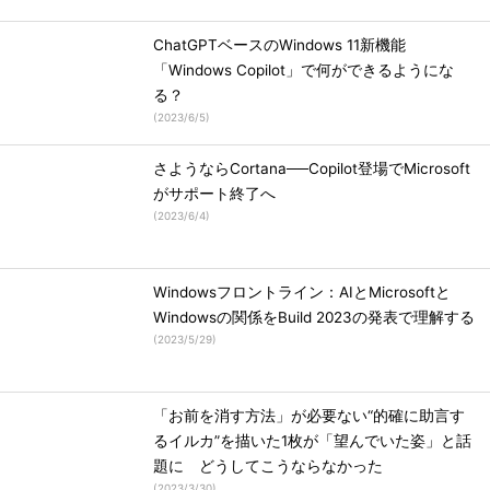
ChatGPTベースのWindows 11新機能
「Windows Copilot」で何ができるようにな
る？
(
2023/6/5
)
さようならCortana──Copilot登場でMicrosoft
がサポート終了へ
(
2023/6/4
)
Windowsフロントライン：AIとMicrosoftと
Windowsの関係をBuild 2023の発表で理解する
(
2023/5/29
)
「お前を消す方法」が必要ない“的確に助言す
るイルカ”を描いた1枚が「望んでいた姿」と話
題に どうしてこうならなかった
(
2023/3/30
)