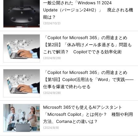
一般公開された「Windows 11 2024
Update（バージョン24H2）」 廃止される機
能は？
(
2024/10/2
)
「Copilot for Microsoft 365」の用途まとめ
【第2回】「休み明けメール多過ぎる」問題も
これで解消？ Copilotでできる効率化術
(
2024/9/29
)
「Copilot for Microsoft 365」の用途まとめ
【第1回】Copilot活用法を「Word」で実践――
仕事を爆速で終わらせる
(
2024/9/28
)
Microsoft 365でも使えるAIアシスタント
「Microsoft Copilot」とは何か？ 種類や利用
方法、Cortanaとの違いは？
(
2024/8/8
)