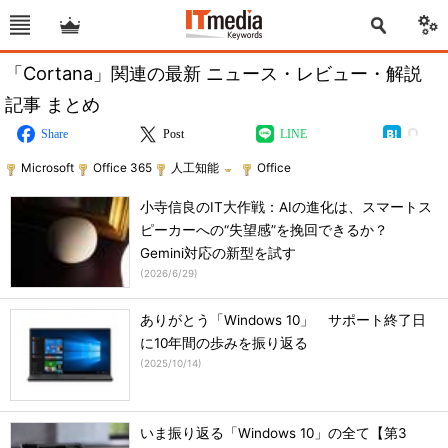
「Cortana」関連の最新 ニュース・レビュー・解説
記事 まとめ
Share
Post
LINE
Microsoft
Office 365
人工知能
Office
小寺信良のIT大作戦：AIの進化は、スマートス
ピーカーへの“失望感”を挽回できるか？
Gemini対応の新型を試す
(
2026/6/29
)
ありがとう「Windows 10」 サポート終了日
に10年間の歩みを振り返る
(
2025/10/14
)
いま振り返る「Windows 10」の全て【第3