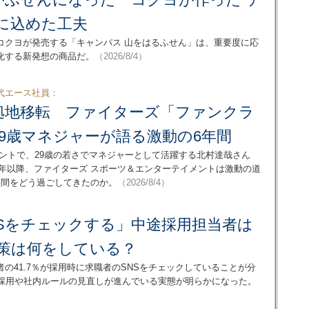
に込めた工夫
コクヨが発売する「キャンパス 山をはるふせん」は、重要度に応
化する新発想の商品だ。
（2026/8/4）
代エース社員：
拠地移転 ファイターズ「ファンクラ
9歳マネジャーが語る激動の6年間
ントで、29歳の若さでマネジャーとして活躍する北村達哉さん
20年以降、ファイターズ スポーツ＆エンターテイメントは激動の道
年間をどう過ごしてきたのか。
（2026/8/4）
NSをチェックする」中途採用担当者は
対策は何をしている？
の41.7％が採用時に求職者のSNSをチェックしていることが分
、採用や社内ルールの見直しが進んでいる実態が明らかになった。