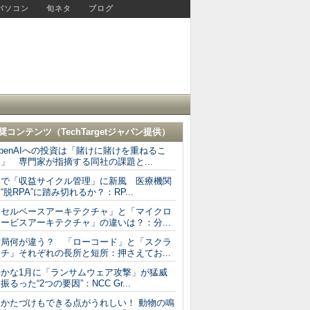
パソコン
旬ネタ
ブログ
奨コンテンツ（
TechTargetジャパン
提供）
penAIへの投資は「賭けに賭けを重ねるこ
」 専門家が指摘する同社の課題と...
AIで「収益サイクル管理」に新風 医療機関
“脱RPA”に踏み切れるか？：RP...
「セルベースアーキテクチャ」と「マイクロ
ービスアーキテクチャ」の違いは？：分...
結局何が違う？ 「ローコード」と「スクラ
チ」それぞれの長所と短所：押さえてお...
静かな1月に「ランサムウェア攻撃」が猛威
振るった“2つの要因”：NCC Gr...
おかたづけもできる点がうれしい！ 動物の鳴