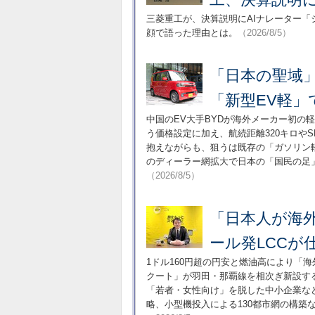
三菱重工が、決算説明にAIナレーター「
顔で語った理由とは。
（2026/8/5）
「日本の聖域」
「新型EV軽」
中国のEV大手BYDが海外メーカー初の軽
う価格設定に加え、航続距離320キロや
抱えながらも、狙うは既存の「ガソリン
のディーラー網拡大で日本の「国民の足
（2026/8/5）
「日本人が海
ール発LCCが
1ドル160円超の円安と燃油高により「
クート」が羽田・那覇線を相次ぎ新設す
「若者・女性向け」を脱した中小企業な
略、小型機投入による130都市網の構築