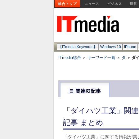
総合トップ
ニュース
ビジネス
経営
【ITmedia Keywords】
Windows 10
iPhone
ITmedia総合
キーワード一覧
タ
ダ
>
>
>
「ダイハツ工業」関連
記事 まとめ
「ダイハツ工業」に関する情報が集