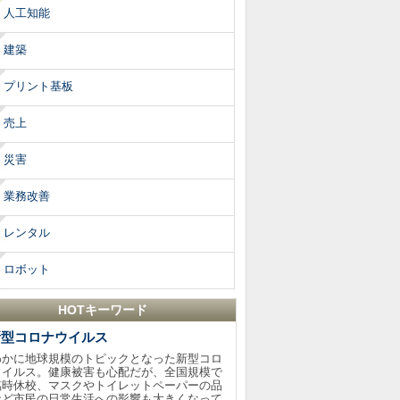
人工知能
建築
プリント基板
売上
災害
業務改善
レンタル
ロボット
HOTキーワード
新型コロナウイルス
わかに地球規模のトピックとなった新型コロ
ウイルス。健康被害も心配だが、全国規模で
臨時休校、マスクやトイレットペーパーの品
など市民の日常生活への影響も大きくなって