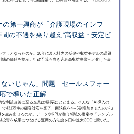
2026年は初めて年2回開催し、13商品を展開する。
（2026/8/3）
ケの第一興商が「介護現場のインフ
年間の不遇を乗り越え“高収益・安定ビ
ンフラとなったのか。10年に及ぶ社内の反発や収益モデルの課題
訓練の価値を提示。行政予算も巻き込み高収益事業へと化けた裏
使えないじゃん」問題 セールスフォー
対応で導いた正解
的な利益改善に至る企業は4割弱にとどまる。そんな「AI導入の
で431万件の顧客対応を完了、商談数を4～5割増加させたのがセ
Iを生み出せるのか。データやKPIが整う領域の選定や「シンプル
I投資を成果につなげる運用の方法論を田中遼太COOに聞いた。