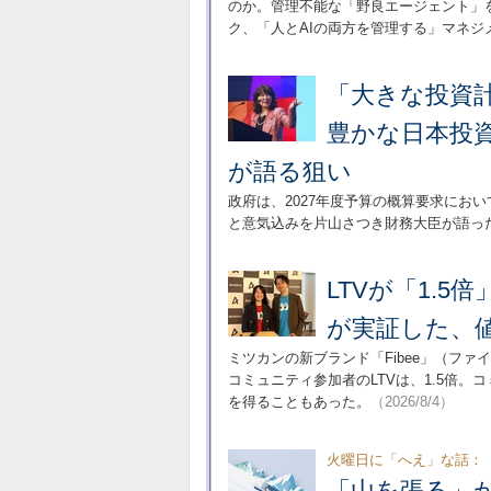
のか。管理不能な「野良エージェント」
ク、「人とAIの両方を管理する」マネジ
「大きな投資
豊かな日本投
が語る狙い
政府は、2027年度予算の概算要求にお
と意気込みを片山さつき財務大臣が語っ
LTVが「1.
が実証した、
ミツカンの新ブランド「Fibee」（ファ
コミュニティ参加者のLTVは、1.5倍
を得ることもあった。
（2026/8/4）
火曜日に「へえ」な話：
「山を張る」