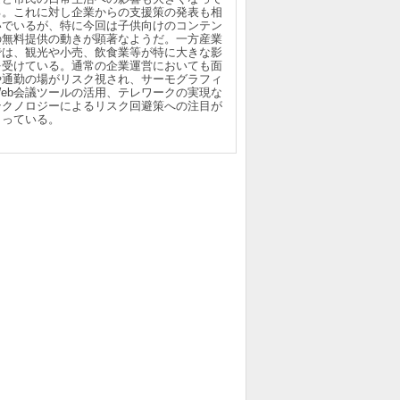
る。これに対し企業からの支援策の発表も相
いでいるが、特に今回は子供向けのコンテン
の無料提供の動きが顕著なようだ。一方産業
では、観光や小売、飲食業等が特に大きな影
を受けている。通常の企業運営においても面
や通勤の場がリスク視され、サーモグラフィ
Web会議ツールの活用、テレワークの実現な
テクノロジーによるリスク回避策への注目が
まっている。