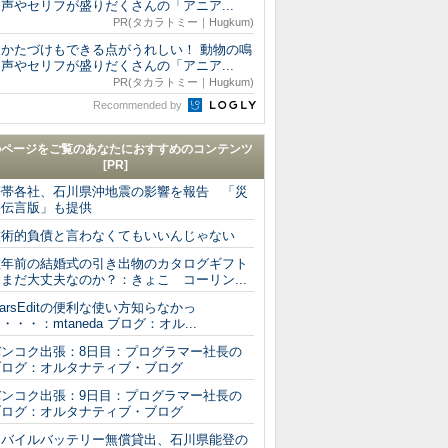
声やセリフが盛りだくさんの「アニア...
PR(タカラトミー｜Hugkum)
おかたづけもできる点がうれしい！ 動物の鳴
声やセリフが盛りだくさんの「アニア...
PR(タカラトミー｜Hugkum)
Recommended by
のページをご覧のあなたにおすすめのコンテンツ
[PR]
携帯各社、石川県沖地震の影響を報告 「災
害伝言版」も提供
技術的負債と言わなくてもいいんじゃない
数年前の結婚式の引き出物のカタログギフト
まだ大丈夫なのか？：きょこ コーリン...
arsEditの便利な使い方知らなかっ
・・・：mtaneda ブログ：オル...
バンコク出張：8日目：プログラマー社長の
ブログ：オルタナティブ・ブログ
バンコク出張：9日目：プログラマー社長の
ブログ：オルタナティブ・ブログ
モバイルバッテリー無償貸出、石川県能登の