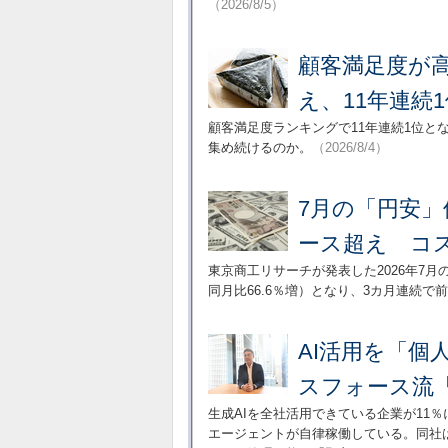
（2026/8/5）
顧客満足度が
え、11年連続
顧客満足度ランキングで11年連続1位と
集め続けるのか。
（2026/8/4）
7月の「円安」
ース超え コ
東京商工リサーチが発表した2026年7
同月比66.6％増）となり、3カ月連続で
AI活用を「
スフォース流
生成AIを全社活用できている企業が11％
エージェントが自律稼働している。同社