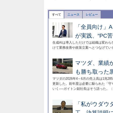
すべて
ニュース
レビュー
「全員向け」A
が実践、“PC
生成AIは導入しただけでは組織は変わ
けて業務改善や政策立案へとつなげてい
マツダ、業績が
も勝ち取った
マツダの2026年4～6月の売上高は1兆
更新した。前年度は必要に駆られた「守
いく──ガイトン副社長はそう語った。
（
「私がウダウ
工、決算説明に