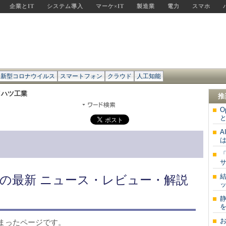
企業とIT
システム導入
マーケ×IT
製造業
電力
スマホ
新型コロナウイルス
スマートフォン
クラウド
人工知能
イハツ工業
推
O
と
は
サ
の最新 ニュース・レビュー・解説
ッ
を
まったページです。