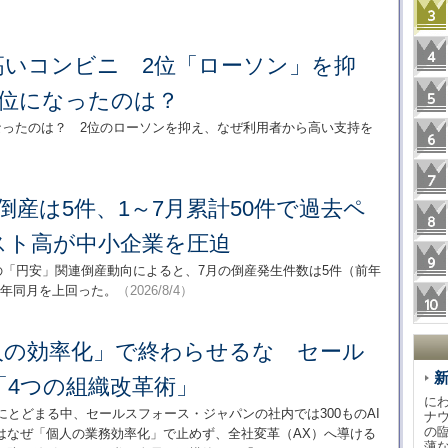
高いコンビニ 2位「ローソン」を抑
1位になったのは？
なったのは？ 2位のローソンを抑え、なぜ利用者から高い支持を
倒産は5件、1～7月累計50件で過去ペ
スト高が中小企業を圧迫
月の「円安」関連倒産動向によると、7月の倒産発生件数は5件（前年
前年同月を上回った。
（2026/8/4）
個人の効率化」で終わらせるな セール
「4つの組織改革術」
に
にとどまる中、セールスフォース・ジャパンの社内では300ものAI
ナ
の
はなぜ「個人の業務効率化」で止めず、全社変革（AX）へ導ける
薄