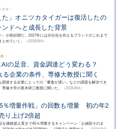
ンテナ：
えた」オニツカタイガーは復活したの
ランドへと成長した背景
」が絶好調だ。2027年には分社化を控えるブランドのこれまで
まとめていく。
（2026/8/4）
条件：
にAIの足音、資金調達どう変わる？
れる企業の条件、専修大教授に聞く
金を調達する企業にとっての「審査が遅い」などの課題を解決でき
。専修大学の尾木研三教授に聞いた。
（2026/8/4）
5％増量作戦」の回数も増量 初の年2
売り上げ2倍超
品を価格据え置きで45％増量するキャンペーン「お値段そのま