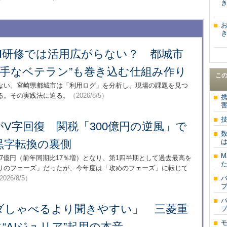
き
き
I研修では活用広がらない？ 都城市
苦手なベテラン”も巻き込む仕組み作り
こ
らない。宮崎県都城市は「利用ログ」を分析し、現場の課題を見つ
る。その実践法に迫る。
（2026/8/5）
V字回復 関税「300億円の逆風」で
黒字転換の裏側
は
M
2857億円（前年同期比17％増）となり、第1四半期として過去最高を
た
りのフェーズ」だったが、今年度は「攻めのフェーズ」に転じて
2026/8/5）
ダしゃべるより聞きやすい」 三菱重
“AIジュリア”起用の本音