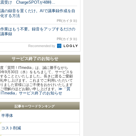
震受け ChargeSPOTが48時...
会議の録音を置くだけ。AIで議事録作成を自
動化する方法
PR(カイタヨ)
手作業はもう不要。録音をアップするだけの
I議事録
PR(カイタヨ)
Recommended by
サービス終了のお知らせ
度「質問！ITmedia」は、誠に勝手ながら
20年9月30日（水）をもちまして、サービスを
することといたしました。長きに渡るご愛顧
礼申し上げます。これまでご利用いただいて
りました皆様にはご不便をおかけいたします
≫「質
ご理解のほどお願い申し上げます。
ITmedia」サービス終了のお知らせ
記事キーワードランキング
半導体
コスト削減