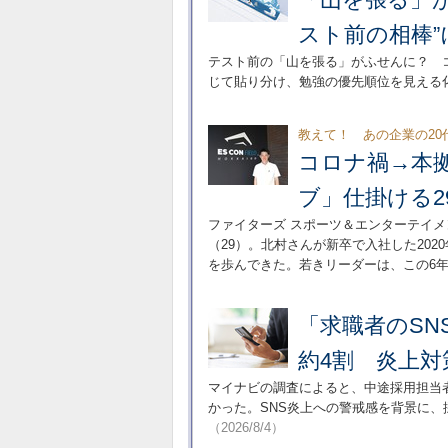
スト前の相棒”
テスト前の「山を張る」がふせんに？ 
じて貼り分け、勉強の優先順位を見える
教えて！ あの企業の20
コロナ禍→本
ブ」仕掛ける2
ファイターズ スポーツ＆エンターテイメ
（29）。北村さんが新卒で入社した20
を歩んできた。若きリーダーは、この6
「求職者のS
約4割 炎上
マイナビの調査によると、中途採用担当者
かった。SNS炎上への警戒感を背景に
（2026/8/4）