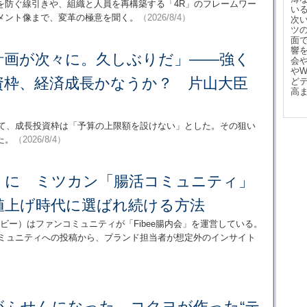
を防ぐ線引きや、組織と人員を再構築する「4R」のフレームワー
い
メント像まで、変革の極意を聞く。
（2026/8/4）
次
ツ
面
響
計画が次々に。久しぶりだ」――強く
会
や
資枠、経済成長かなうか？ 片山大臣
ど
高
いて、成長投資枠は「予算の上限額を設けない」とした。その狙い
た。
（2026/8/4）
5倍」に ミツカン「腸活コミュニティ」
値上げ時代に選ばれ続ける方法
イビー）はファンコミュニティが「Fibee腸内会」を運営している。
。コミュニティへの投稿から、ブランド担当者が想定外のインサイト
がふせんになった コクヨが作った“テ