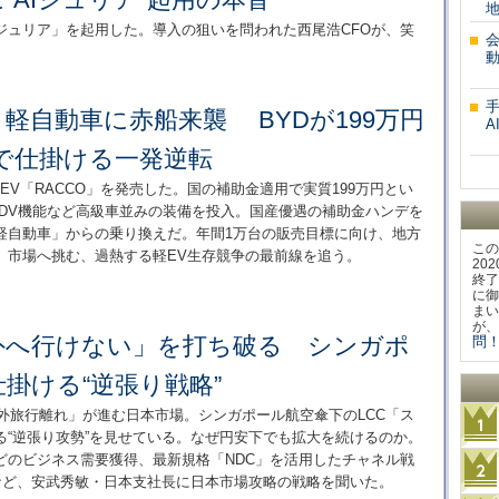
地
ジュリア」を起用した。導入の狙いを問われた西尾浩CFOが、笑
軽自動車に赤船来襲 BYDが199万円
A
で仕掛ける一発逆転
EV「RACCO」を発売した。国の補助金適用で実質199万円とい
SDV機能など高級車並みの装備を投入。国産優遇の補助金ハンデを
軽自動車」からの乗り換えだ。年間1万台の販売目標に向け、地方
この
」市場へ挑む、過熱する軽EV生存競争の最前線を追う。
20
終了
に御
まい
が、
外へ行けない」を打ち破る シンガポ
問！
仕掛ける“逆張り戦略”
海外旅行離れ」が進む日本市場。シンガポール航空傘下のLCC「ス
る“逆張り攻勢”を見せている。なぜ円安下でも拡大を続けるのか。
どのビジネス需要獲得、最新規格「NDC」を活用したチャネル戦
など、安武秀敏・日本支社長に日本市場攻略の戦略を聞いた。