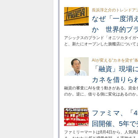
長浜淳之介のトレンドア
なぜ「一度消
か 世界的ブ
アシックスのブランド「オニツカタイガー
と、新たにオープンした旗艦店について
AIが変える“カネを貸す”
「融資」現場
カネを借りら
融資の審査にAIを使う動きがある。資
のか。逆に、借りる側に変化はあるのか
ファミマ、「4
回開催、5年で
ファミリーマートは8月4日から、人気商