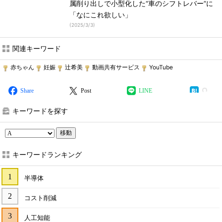
属削り出しで小型化した“車のシフトレバー”に
「なにこれ欲しい」
(
2025/3/3
)
関連キーワード
赤ちゃん
妊娠
辻希美
動画共有サービス
YouTube
Share
Post
LINE
キーワードを探す
移動
キーワードランキング
半導体
コスト削減
人工知能