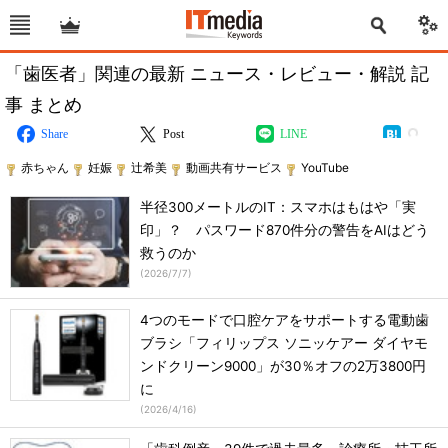
「歯医者」関連の最新 ニュース・レビュー・解説 記
事 まとめ
Share
Post
LINE
赤ちゃん
妊娠
辻希美
動画共有サービス
YouTube
半径300メートルのIT：スマホはもはや「実
印」？ パスワード870件分の警告をAIはどう
救うのか
(
2026/7/7
)
4つのモードで口腔ケアをサポートする電動歯
ブラシ「フィリップス ソニッケアー ダイヤモ
ンドクリーン9000」が30％オフの2万3800円
に
(
2026/4/16
)