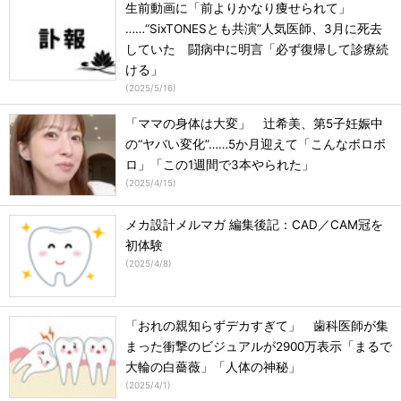
生前動画に「前よりかなり痩せられて」
……“SixTONESとも共演”人気医師、3月に死去
していた 闘病中に明言「必ず復帰して診療続
ける」
(
2025/5/16
)
「ママの身体は大変」 辻希美、第5子妊娠中
の“ヤバい変化”……5か月迎えて「こんなボロボ
ロ」「この1週間で3本やられた」
(
2025/4/15
)
メカ設計メルマガ 編集後記：CAD／CAM冠を
初体験
(
2025/4/8
)
「おれの親知らずデカすぎて」 歯科医師が集
まった衝撃のビジュアルが2900万表示「まるで
大輪の白薔薇」「人体の神秘」
(
2025/4/1
)