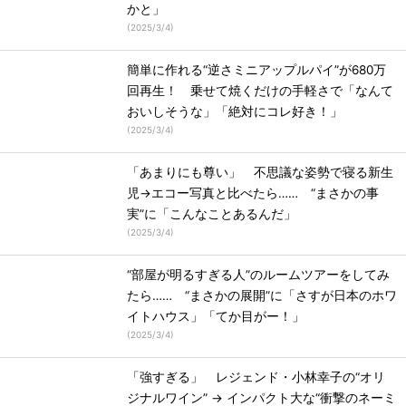
かと」
(
2025/3/4
)
簡単に作れる“逆さミニアップルパイ”が680万
回再生！ 乗せて焼くだけの手軽さで「なんて
おいしそうな」「絶対にコレ好き！」
(
2025/3/4
)
「あまりにも尊い」 不思議な姿勢で寝る新生
児→エコー写真と比べたら…… “まさかの事
実”に「こんなことあるんだ」
(
2025/3/4
)
“部屋が明るすぎる人”のルームツアーをしてみ
たら…… “まさかの展開”に「さすが日本のホワ
イトハウス」「てか目がー！」
(
2025/3/4
)
「強すぎる」 レジェンド・小林幸子の“オリ
ジナルワイン” → インパクト大な“衝撃のネーミ