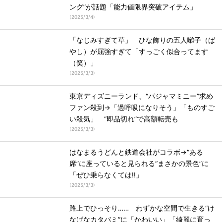
ング”が話題「能力値限界突破アイテム」
(
2025/3/4
)
「なじみすぎて草」 ひな飾りの五人囃子（ば
やし）が屈強すぎて「すっごく似合ってます
（笑）」
(
2025/3/3
)
東京ディズニーランド、“パジャマミニー”求め
ファン殺到→「過呼吸になりそう」「ものすご
い殺気」 “即品切れ”で高額転売も
(
2025/3/3
)
はなまるうどんと鉄道会社がコラボ→“ある
席”に座っていると見られる“まさかの景色”に
「ぜひ乗らなくては!!」
(
2025/3/3
)
路上でひっそり…… わずかな空間で生きる“け
なげなカタバミ”に「かわいい」「綺麗に育っ