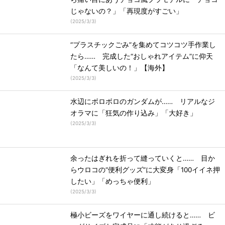
じゃないの？」「再現度がすごい」
(
2025/3/3
)
“プラスチックごみ”を集めてコツコツ手作業し
たら…… 完成した“おしゃれアイテム”に仰天
「なんて美しいの！」【海外】
(
2025/3/3
)
水辺にボロボロのガンダムが…… リアルなジ
オラマに「狂気の作り込み」「大好き」
(
2025/3/3
)
余ったはぎれを折って縫っていくと…… 目か
らウロコの“便利グッズ”に大変身「100イイネ押
したい」「めっちゃ便利」
(
2025/3/3
)
極小ビーズをワイヤーに通し続けると…… ビ