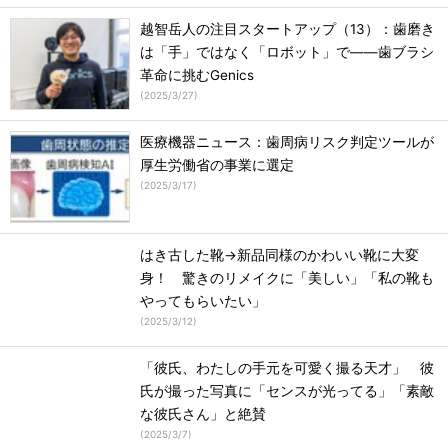
越智岳人の注目スタートアップ（13）：歯磨き
は「手」ではなく「ロボット」で――歯ブラシ
革命に挑むGenics
(
2025/3/27
)
医療機器ニュース：歯周病リスク判定ツールが
厚生労働省の事業に選定
(
2025/3/17
)
はき古した靴→新品同様のかわいい靴に大変
身！ 驚きのリメイクに「美しい」「私の靴も
やってもらいたい」
(
2025/3/12
)
「彼氏、わたしの手元を可愛く撮る天才」 彼
氏が撮った写真に「センスが光ってる」「素敵
な彼氏さん」と絶賛
(
2025/3/7
)