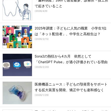
「歯科倒産」39件で過去最多、診療所・技工所
で起きていること
(
2026/4/9
)
2025年調査：子どもに人気の職業 小学生1位
は「ネット配信者」、中学生と高校生は？
(
2026/3/15
)
Sora2の熱狂から4カ月 依然として
「ChatGPT Pulse」が過小評価されている理由
(
2026/2/20
)
医療機器ニュース：子どもの顎発育をサポート
する拡大装置を開発、矯正中でも違和感なく
(
2026/1/29
)