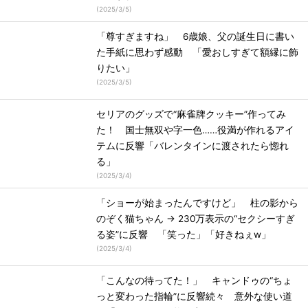
(
2025/3/5
)
「尊すぎますね」 6歳娘、父の誕生日に書い
た手紙に思わず感動 「愛おしすぎて額縁に飾
りたい」
(
2025/3/5
)
セリアのグッズで“麻雀牌クッキー”作ってみ
た！ 国士無双や字一色……役満が作れるアイ
テムに反響「バレンタインに渡されたら惚れ
る」
(
2025/3/4
)
「ショーが始まったんですけど」 柱の影から
のぞく猫ちゃん → 230万表示の“セクシーすぎ
る姿”に反響 「笑った」「好きねぇw」
(
2025/3/4
)
「こんなの待ってた！」 キャンドゥの“ちょ
っと変わった指輪”に反響続々 意外な使い道