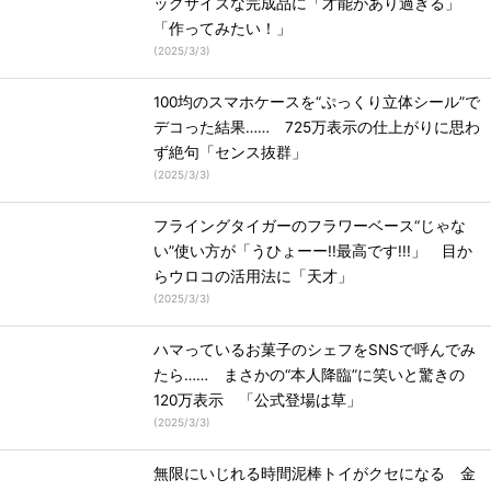
ッグサイズな完成品に「才能があり過ぎる」
「作ってみたい！」
(
2025/3/3
)
100均のスマホケースを“ぷっくり立体シール”で
デコった結果…… 725万表示の仕上がりに思わ
ず絶句「センス抜群」
(
2025/3/3
)
フライングタイガーのフラワーベース“じゃな
い”使い方が「うひょーー!!最高です!!!」 目か
らウロコの活用法に「天才」
(
2025/3/3
)
ハマっているお菓子のシェフをSNSで呼んでみ
たら…… まさかの“本人降臨”に笑いと驚きの
120万表示 「公式登場は草」
(
2025/3/3
)
無限にいじれる時間泥棒トイがクセになる 金