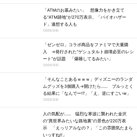
「ATMのお墓みたい」 想像力をかき立て
る“ATM跡地”が270万表示、「バイオハザー
ド」連想する人も
(
2025/3/6
)
「ゼンゼロ」コラボ商品をファミマで大量購
入 →発行された“ゲシュタルト崩壊必至のレシ
ート”が話題 「爆睡してるみたい」
(
2025/3/5
)
「そんなことあるｗｗｗ」ディズニーのランダ
ムグッズを3個購入→開けたら…… ブルッとく
る結果に「なんでー!?」「え、逆にすごいw」
(
2025/3/5
)
人の気配が…… 猛烈な寒波に襲われた金沢
の“異世界みたいな路地裏”の景色が220万表
示 「えっリアルなの？」「この雰囲気たまら
いっすね!!」