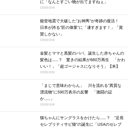
に「なんとすごい物が出てますねぇ」
(
2025/3/4
)
能登地震で大破した“お神輿”が奇跡の復活！
日本が誇る“匠の偉業”に「凄すぎます！」「賞
賛しかない」
(
2025/3/4
)
金髪とママと黒髪のパパ、誕生した赤ちゃんの
髪色は……？ 驚きの結果が660万再生 「かわ
いい！」「超ゴージャスになりそう」【米】
(
2025/3/5
)
「まじで意味わからん」 川を流れる“異質な
漂流物”に590万表示の反響 「激闘の証
か……」
(
2025/3/4
)
猫ちゃんにサングラスをかけたら……？ “足長
セレブリティサビ猫”の誕生に「USAのセレブ