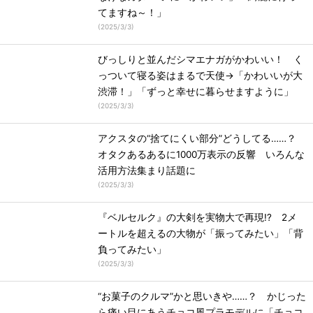
てますね～！」
(
2025/3/3
)
びっしりと並んだシマエナガがかわいい！ く
っついて寝る姿はまるで天使→「かわいいが大
渋滞！」「ずっと幸せに暮らせますように」
(
2025/3/3
)
アクスタの“捨てにくい部分”どうしてる……？
オタクあるあるに1000万表示の反響 いろんな
活用方法集まり話題に
(
2025/3/3
)
『ベルセルク』の大剣を実物大で再現!? 2メ
ートルを超えるの大物が「振ってみたい」「背
負ってみたい」
(
2025/3/3
)
“お菓子のクルマ”かと思いきや……？ かじった
ら痛い目にあうチョコ風プラモデルに「チョコ