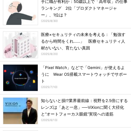
手に職が有利か：50歳以上で「高年収」の仕事
ランキング 2位「プロダクトマネージャ
ー」、1位は？
(
2025/8/30
)
医療×セキュリティの未来を考える：「勉強す
るから時間をくれ……」 医療セキュリティ人
材がいない、育たない真因
(
2025/8/20
)
「Pixel Watch」などで「Gemini」が使えるよ
うに Wear OS搭載スマートウォッチでサポー
ト
(
2025/7/10
)
知らないと損!?業界最前線：視野を2.5倍にする
レンズは「あと一息」──ViXionに聞く大径化
と“オートフォーカス眼鏡”実現への道筋
(
2025/6/13
)