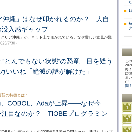
ア沖縄」はなぜ叩かれるのか？ 大自
の没入感ギャップ
ャングリア沖縄」が、ネット上で叩かれている。なぜ厳しい意見が飛
025/7/30）
“とんでもない状態”の恐竜 目を疑う
この
20
終了
5万いいね「絶滅の謎が解けた」
に御
まい
が、
問！
言語の特徴とは：
elphi、COBOL、Adaが上昇――なぜ今
注目なのか？ TIOBEプログラミン
OBEインデックス」の2025年3月版が公開された。非常に古いプ