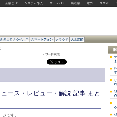
企業とIT
システム導入
マーケ×IT
製造業
電力
スマホ
新型コロナウイルス
スマートフォン
クラウド
人工知能
竜
推
P
年
な
れ
ニュース・レビュー・解説 記事 まと
W
「
る
ージです。