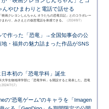
」が「映画クレヨンしんちゃん」とコ
ゃんやひまわりと電話で話せる
「映画クレヨンしんちゃん オラたちの恐竜日記」とのコラボレー
ひまわり、みさえとの仮想電話を体感できる。
（2024/8/7）
ルで作った「恐竜」→全国知事会の公
催地・福井の魅力詰まった作品がSNS
に日本初の「恐竜学科」誕生
理科大学生物地球学部に「恐竜学科」を開設すると発表した。恐竜
（2024/7/17）
romeの“恐竜ゲーム”のキャラを「Imagen
遊べる「GenDino」を期間限定で公開