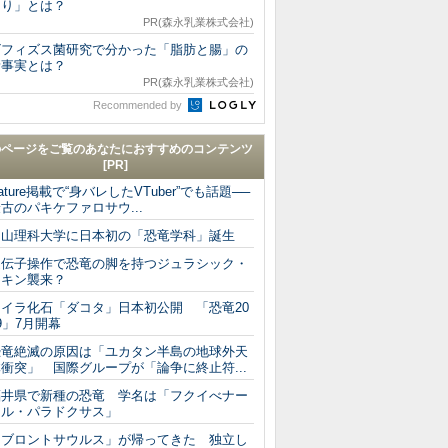
くり」とは？
PR(森永乳業株式会社)
ビフィズス菌研究で分かった「脂肪と腸」の
新事実とは？
PR(森永乳業株式会社)
Recommended by
のページをご覧のあなたにおすすめのコンテンツ
[PR]
ature掲載で“身バレしたVTuber”でも話題──
古のパキケファロサウ...
岡山理科大学に日本初の「恐竜学科」誕生
遺伝子操作で恐竜の脚を持つジュラシック・
チキン襲来？
ミイラ化石「ダコタ」日本初公開 「恐竜20
9」7月開幕
恐竜絶滅の原因は「ユカタン半島の地球外天
衝突」 国際グループが「論争に終止符...
福井県で新種の恐竜 学名は「フクイべナー
トル・パラドクサス」
「ブロントサウルス」が帰ってきた 独立し