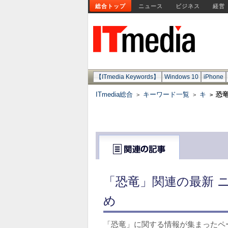
総合トップ
ニュース
ビジネス
経営
【ITmedia Keywords】
Windows 10
iPhone
ITmedia総合
キーワード一覧
キ
恐
>
>
>
「恐竜」関連の最新 
め
「恐竜」に関する情報が集まったペ