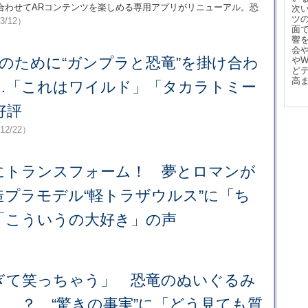
合わせてARコンテンツを楽しめる専用アプリがリニューアル。恐
次
ツ
/3/12）
面
響
会
のために“ガンプラと恐竜”を掛け合わ
や
ど
高
…「これはワイルド」「タカラトミー
好評
12/22）
にトランスフォーム！ 夢とロマンが
プラモデル“軽トラザウルス”に「ち
「こういうの大好き」の声
ぎて笑っちゃう」 恐竜のぬいぐるみ
…？ “驚きの事実”に「どう見ても質