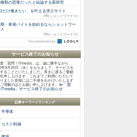
た種類の恐竜だったと結論する新研究
1日だけ働きたい、を叶える求人サイト
PR(ショットワークス)
短期・単発バイトを始めるならショットワー
クス
PR(ショットワークス)
Recommended by
サービス終了のお知らせ
度「質問！ITmedia」は、誠に勝手ながら
20年9月30日（水）をもちまして、サービスを
することといたしました。長きに渡るご愛顧
礼申し上げます。これまでご利用いただいて
りました皆様にはご不便をおかけいたします
≫「質
ご理解のほどお願い申し上げます。
ITmedia」サービス終了のお知らせ
記事キーワードランキング
半導体
コスト削減
建築