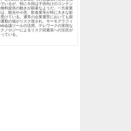
いでいるが、特に今回は子供向けのコンテン
の無料提供の動きが顕著なようだ。一方産業
では、観光や小売、飲食業等が特に大きな影
を受けている。通常の企業運営においても面
や通勤の場がリスク視され、サーモグラフィ
Web会議ツールの活用、テレワークの実現な
テクノロジーによるリスク回避策への注目が
まっている。