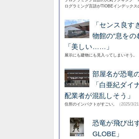
ログラミング言語がTIOBEインデックス
「センス良す
物館の“息をの
「美しい……」
展示にも建物にも見入ってしまいそう。
部屋名が恐竜
「白亜紀ダイ
配業者が混乱しそう」
住所のインパクトがすごい。
（2025/3/2
恐竜が飛び出す
GLOBE」