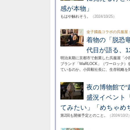
感が本物」
もはや触れそう。
（2024/10/25）
金子國義コラボの呉服屋
着物の「脱恐
代目が語る、1
明治末期に京都市で創業した呉服屋「小
ブランド「WaRLOCK」（ワーロック
ているのか。小田毅社長に、生存戦略を
夜の博物館で“
盛況イベント
てみたい」「めちゃめ
第2回も開催予定とのこと。
（2024/10/2