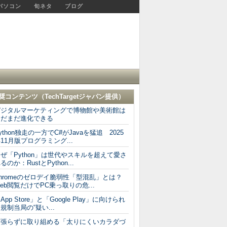
パソコン
旬ネタ
ブログ
奨コンテンツ（
TechTargetジャパン
提供）
デジタルマーケティングで博物館や美術館は
まだまだ進化できる
ython独走の一方でC#がJavaを猛追 2025
11月版プログラミング...
ぜ「Python」は世代やスキルを超えて愛さ
るのか：RustとPython...
Chromeのゼロデイ脆弱性「型混乱」とは？
eb閲覧だけでPC乗っ取りの危...
App Store」と「Google Play」に向けられ
規制当局の“疑い...
頑張らずに取り組める「太りにくいカラダづ