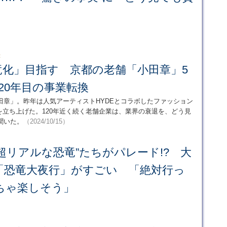
：
竜化」目指す 京都の老舗「小田章」5
20年目の事業転換
田章」。昨年は人気アーティストHYDEとコラボしたファッション
）を立ち上げた。120年近く続く老舗企業は、業界の衰退を、どう見
聞いた。
（2024/10/15）
超リアルな恐竜”たちがパレード!? 大
「恐竜大夜行」がすごい 「絶対行っ
ちゃ楽しそう」
）