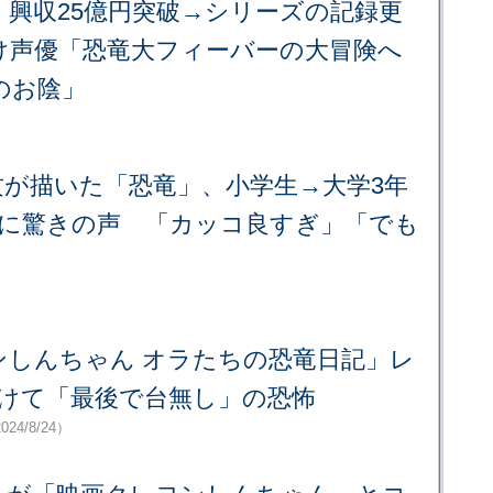
、興収25億円突破→シリーズの記録更
け声優「恐竜大フィーバーの大冒険へ
のお陰」
攻が描いた「恐竜」、小学生→大学3年
”に驚きの声 「カッコ良すぎ」「でも
」
ンしんちゃん オラたちの恐竜日記」レ
続けて「最後で台無し」の恐怖
024/8/24）