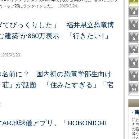
のトップ20にランクインした。
（2025/3/24）
ぎてびっくりした」 福井県立恐竜博
む建築”が860万表示 「行きたい!!」
（2025/3/23）
の名前に？ 国内初の恐竜学部生向け
ナ荘」が話題 「住みたすぎる」「宅
1）
に
AR地球儀アプリ、「HOBONICHI
ナ
の
薄
い