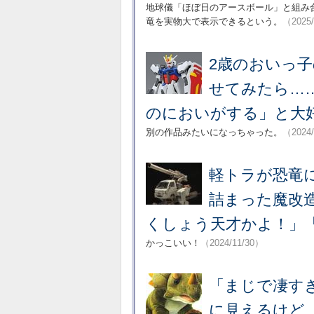
地球儀「ほぼ日のアースボール」と組み
竜を実物大で表示できるという。
（2025
2歳のおいっ子
せてみたら…
のにおいがする」と大
別の作品みたいになっちゃった。
（2024/
軽トラが恐竜
詰まった魔改造
くしょう天才かよ！」
かっこいい！
（2024/11/30）
「まじで凄す
に見えるけど…