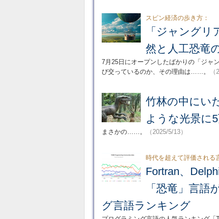
スピン経済の歩き方：
「ジャングリ
然と人工恐竜
7月25日にオープンしたばかりの「ジ
び交っているのか、その理由は……。
（2
竹林の中にいた
ような光景に
まさかの……。
（2025/5/13）
時代を超えて評価される
Fortran、D
「恐竜」言語が
グ言語ランキング
プログラミング言語の人気ランキング「TI