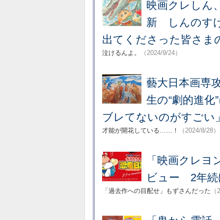
映画クレしん
新 しんのす
出てくださった皆さま
泣けるんよ。
（2024/9/24）
藝大日本画専
生の“劇的進化
ブレてないのがすごい
才能が開花している……！
（2024/8/28）
「映画クレヨ
ビュー 2年
「過去作への目配せ」もずさんだった
（2