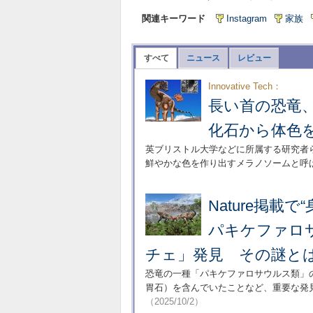
関連キーワード
Instagram
家族
すべて
ニュース
レビュー
Innovative Tech：
長い首の恐竜
化石から体色
英ブリストル大学などに所属する研究者
鮮やかな色を作り出すメラノソームと呼
Nature掲載
パキケファロ
チェ」発見 その謎と
恐竜の一種「パキケファロサウルス類」
胃石）を含んでいたことなど、重要な発
（2025/10/2）