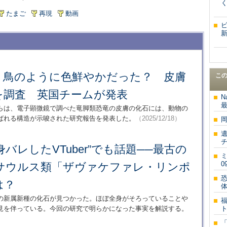
たまご
再現
動画
、鳥のように色鮮やかだった？ 皮膚
こ
を調査 英国チームが発表
N
最
らは、電子顕微鏡で調べた竜脚類恐竜の皮膚の化石には、動物の
ばれる構造が示唆された研究報告を発表した。
（2025/12/18）
で“身バレしたVTuber”でも話題──最古の
0
サウルス類「ザヴァケファレ・リンポ
は？
体
の新属新種の化石が見つかった。ほぼ全身がそろっていることや
見を伴っている。今回の研究で明らかになった事実を解説する。