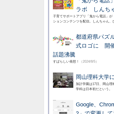
「鬼から電話
ラボ しんち
子育てサポートアプリ「鬼から電話」が
ションコンテンツを配信。しんちゃん、
都道府県パズ
式ロゴに 開
話題沸騰
すばらしい発想！
（2024/8/5）
岡山理科大学
加計学園は17日、岡山
学科は日本初だという。
Google、Ch
2」で変更して