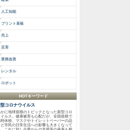
人工知能
プリント基板
売上
災害
業務改善
レンタル
ロボット
HOTキーワード
新型コロナウイルス
わかに地球規模のトピックとなった新型コロ
ウイルス。健康被害も心配だが、全国規模で
臨時休校、マスクやトイレットペーパーの品
など市民の日常生活への影響も大きくなって
る。これに対し企業からの支援策の発表も相