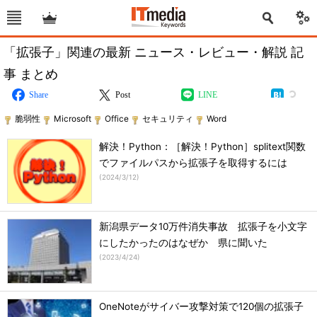
「拡張子」関連の最新 ニュース・レビュー・解説 記
事 まとめ
Share
Post
LINE
脆弱性
Microsoft
Office
セキュリティ
Word
解決！Python：［解決！Python］splitext関数
でファイルパスから拡張子を取得するには
(
2024/3/12
)
新潟県データ10万件消失事故 拡張子を小文字
にしたかったのはなぜか 県に聞いた
(
2023/4/24
)
OneNoteがサイバー攻撃対策で120個の拡張子