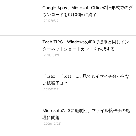
Google Apps、Microsoft Officeの旧形式でのダ
ウンロードを9月30日に終了
(
2012/9/27
)
Tech TIPS：WindowsのIE9で従来と同じイン
ターネットショートカットを作成する
(
2011/8/12
)
「.aac」「.css」……見てもイマイチ分からな
い拡張子は？
(
2010/7/27
)
MicrosoftのIISに脆弱性、ファイル拡張子の処
理に問題
(
2009/12/25
)