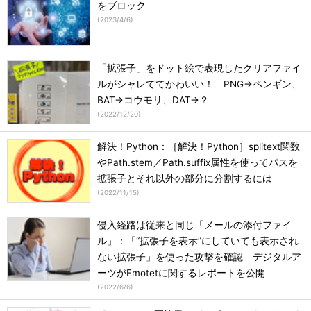
をブロック
(
2023/4/6
)
「拡張子」をドット絵で表現したクリアファイ
ルがシャレててかわいい！ PNG→ペンギン、
BAT→コウモリ、DAT→？
(
2022/12/20
)
解決！Python：［解決！Python］splitext関数
やPath.stem／Path.suffix属性を使ってパスを
拡張子とそれ以外の部分に分割するには
(
2022/11/15
)
侵入経路は従来と同じ「メールの添付ファイ
ル」：「“拡張子を表示”にしていても表示され
ない拡張子」を使った攻撃を確認 デジタルア
ーツがEmotetに関するレポートを公開
(
2022/6/6
)