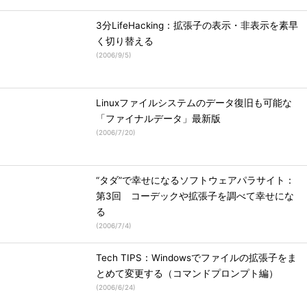
3分LifeHacking：拡張子の表示・非表示を素早
く切り替える
(
2006/9/5
)
Linuxファイルシステムのデータ復旧も可能な
「ファイナルデータ」最新版
(
2006/7/20
)
“タダ”で幸せになるソフトウェアパラサイト：
第3回 コーデックや拡張子を調べて幸せにな
る
(
2006/7/4
)
Tech TIPS：Windowsでファイルの拡張子をま
とめて変更する（コマンドプロンプト編）
(
2006/6/24
)