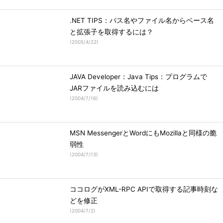
.NET TIPS：パス名やファイル名からベース名
と拡張子を取得するには？
(
2005/4/22
)
JAVA Developer：Java Tips：プログラムで
JARファイルを読み込むには
(
2004/7/16
)
MSN MessengerとWordにもMozillaと同様の脆
弱性
(
2004/7/13
)
ココログがXML-RPC APIで取得する記事時刻な
どを修正
(
2004/7/2
)