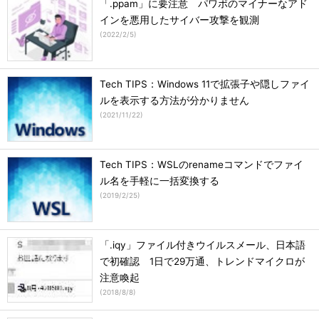
「.ppam」に要注意 パワポのマイナーなアド
インを悪用したサイバー攻撃を観測
(
2022/2/5
)
Tech TIPS：Windows 11で拡張子や隠しファイ
ルを表示する方法が分かりません
(
2021/11/22
)
Tech TIPS：WSLのrenameコマンドでファイ
ル名を手軽に一括変換する
(
2019/2/25
)
「.iqy」ファイル付きウイルスメール、日本語
で初確認 1日で29万通、トレンドマイクロが
注意喚起
(
2018/8/8
)