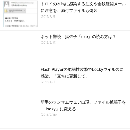
トロイの木馬に感染する注文や金銭確認メール
に注意を、添付ファイルも偽装
(
2016/7/1
)
ネット難読：拡張子「exe」の読み方は？
(
2016/6/11
)
Flash Playerの脆弱性攻撃でLockyウイルスに
感染、「直ちに更新して」
(
2016/4/8
)
新手のランサムウェア出現、ファイル拡張子を
「.locky」に変える
(
2016/2/18
)