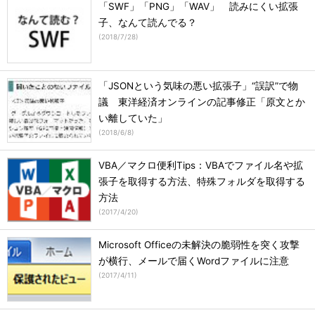
「SWF」「PNG」「WAV」 読みにくい拡張
子、なんて読んでる？
(
2018/7/28
)
「JSONという気味の悪い拡張子」“誤訳”で物
議 東洋経済オンラインの記事修正「原文とか
い離していた」
(
2018/6/8
)
VBA／マクロ便利Tips：VBAでファイル名や拡
張子を取得する方法、特殊フォルダを取得する
方法
(
2017/4/20
)
Microsoft Officeの未解決の脆弱性を突く攻撃
が横行、メールで届くWordファイルに注意
(
2017/4/11
)