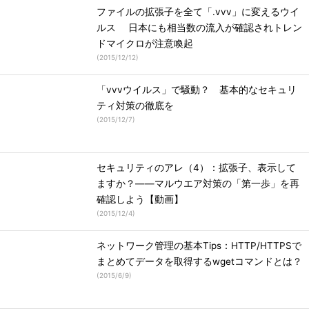
ファイルの拡張子を全て「.vvv」に変えるウイ
ルス 日本にも相当数の流入が確認されトレン
ドマイクロが注意喚起
(
2015/12/12
)
「vvvウイルス」で騒動？ 基本的なセキュリ
ティ対策の徹底を
(
2015/12/7
)
セキュリティのアレ（4）：拡張子、表示して
ますか？――マルウエア対策の「第一歩」を再
確認しよう【動画】
(
2015/12/4
)
ネットワーク管理の基本Tips：HTTP/HTTPSで
まとめてデータを取得するwgetコマンドとは？
(
2015/6/9
)