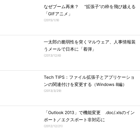
なぜブーム再来？ “拡張子”の枠を飛び越える
「GIFアニメ」
(
2015/1/9
)
一太郎の脆弱性を突くマルウェア、人事情報装
うメールで日本に「着弾」
(
2013/12/6
)
Tech TIPS：ファイル拡張子とアプリケーショ
ンの関連付けを変更する（Windows 8編）
(
2013/3/29
)
「Outlook 2013」で機能変更 .doc/.xlsのイン
ポート／エクスポート非対応に
(
2012/12/21
)