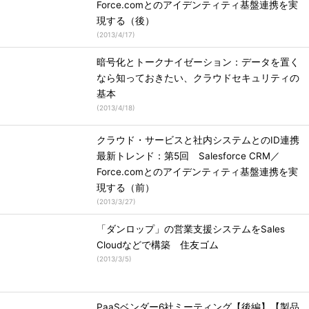
Force.comとのアイデンティティ基盤連携を実
現する（後）
(
2013/4/17
)
暗号化とトークナイゼーション：データを置く
なら知っておきたい、クラウドセキュリティの
基本
(
2013/4/18
)
クラウド・サービスと社内システムとのID連携
最新トレンド：第5回 Salesforce CRM／
Force.comとのアイデンティティ基盤連携を実
現する（前）
(
2013/3/27
)
「ダンロップ」の営業支援システムをSales
Cloudなどで構築 住友ゴム
(
2013/3/5
)
PaaSベンダー6社ミーティング【後編】【製品