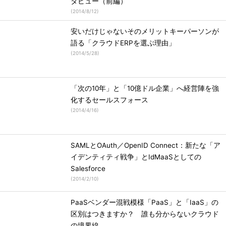
タビュー（前編）
(
2014/8/12
)
安いだけじゃないそのメリットキーパーソンが
語る「クラウドERPを選ぶ理由」
(
2014/5/28
)
「次の10年」と「10億ドル企業」へ経営陣を強
化するセールスフォース
(
2014/4/16
)
SAMLとOAuth／OpenID Connect：新たな「ア
イデンティティ戦争」とIdMaaSとしての
Salesforce
(
2014/2/10
)
PaaSベンダー混戦模様「PaaS」と「IaaS」の
区別はつきますか？ 誰も分からないクラウド
の境界線