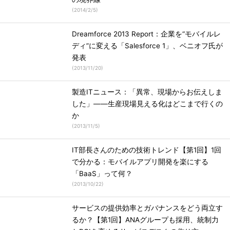
(
2014/2/5
)
Dreamforce 2013 Report：企業を“モバイルレ
ディ”に変える「Salesforce 1」、ベニオフ氏が
発表
(
2013/11/20
)
製造ITニュース：「異常、現場からお伝えしま
した」――生産現場見える化はどこまで行くの
か
(
2013/11/5
)
IT部長さんのための技術トレンド【第1回】1回
で分かる：モバイルアプリ開発を楽にする
「BaaS」って何？
(
2013/10/22
)
サービスの提供効率とガバナンスをどう両立す
るか？【第1回】ANAグループも採用、統制力