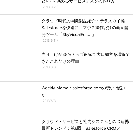
とROIを高めるサービスデスクの作り方
(
2013/6/26
)
クラウド時代の開発製品紹介：テラスカイ編
Salesforceを快適に、マウス操作だけの画面開
発ツール「SkyVisualEditor」
(
2013/6/11
)
売り上げが38％アップiPadで大口顧客を獲得で
きたこれだけの理由
(
2013/6/6
)
Weekly Memo：salesforce.comの勢いは続く
か
(
2013/6/3
)
クラウド・サービスと社内システムとのID連携
最新トレンド：第6回 Salesforce CRM／