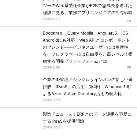
ツーのWeb系受託企業がB2Bで急成長を遂げた
秘訣に見る、業務アプリエンジニアの生存戦略
(
2016/3/31
)
Bootstrap、jQuery Mobile、AngularJS、iOS、
Androidにも対応：Web APIとコンポーネント
のブレンド――ビジネスユーザーには生産性
を、プログラマーには自由度を、高レベルで提
供する開発プラットフォームとは
(
2016/2/29
)
企業のID管理／シングルサインオンの新しい選
択肢「IDaaS」の活用：第4回 Windows 10に
よるAzure Active Directory活用の最大化
(
2015/12/16
)
製造ITニュース：ERPとのデータ連携を容易に
するiPaaSを提供開始
(
2015/10/22
)