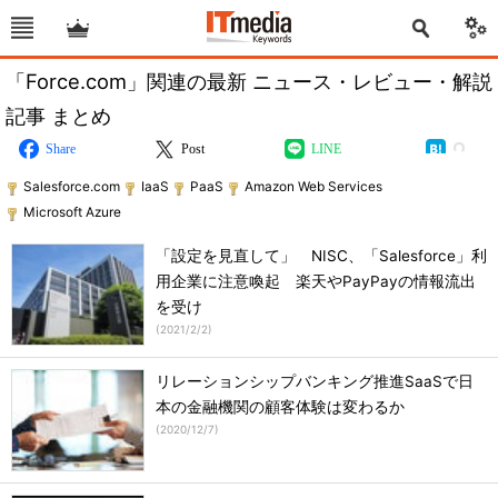
「Force.com」関連の最新 ニュース・レビュー・解説
記事 まとめ
Share
Post
LINE
Salesforce.com
IaaS
PaaS
Amazon Web Services
Microsoft Azure
「設定を見直して」 NISC、「Salesforce」利
用企業に注意喚起 楽天やPayPayの情報流出
を受け
(
2021/2/2
)
リレーションシップバンキング推進SaaSで日
本の金融機関の顧客体験は変わるか
(
2020/12/7
)