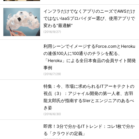
インフラだけでなくアプリのニーズでAWSだけ
ではないIaaSプロバイダー選び、使用アプリで
変わる“最適解”
(
2016/9/27
)
利用シーンでイメージするForce.comとHeroku
の連係100人に100通りのチラシを配る、
「Heroku」による全日本食品の会員サイト開発
事例
(
2016/7/29
)
特集：今、市場に求められるITアーキテクトの
視点（3）：アジャイル開発の第一人者、吉羽
龍太郎氏が指南するSIerとエンジニアのあるべ
き姿
(
2016/6/30
)
即席！3分で分かるITトレンド：コレ1枚で分か
る「クラウドの定義」