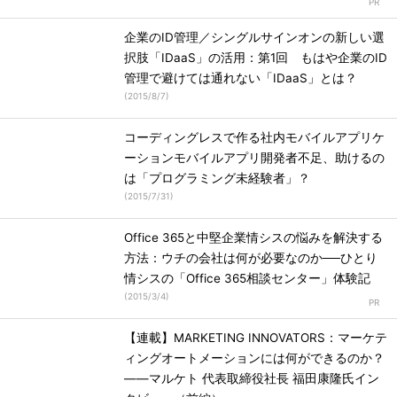
企業のID管理／シングルサインオンの新しい選
択肢「IDaaS」の活用：第1回 もはや企業のID
管理で避けては通れない「IDaaS」とは？
(
2015/8/7
)
コーディングレスで作る社内モバイルアプリケ
ーションモバイルアプリ開発者不足、助けるの
は「プログラミング未経験者」？
(
2015/7/31
)
Office 365と中堅企業情シスの悩みを解決する
方法：ウチの会社は何が必要なのか──ひとり
情シスの「Office 365相談センター」体験記
(
2015/3/4
)
【連載】MARKETING INNOVATORS：マーケテ
ィングオートメーションには何ができるのか？
――マルケト 代表取締役社長 福田康隆氏イン