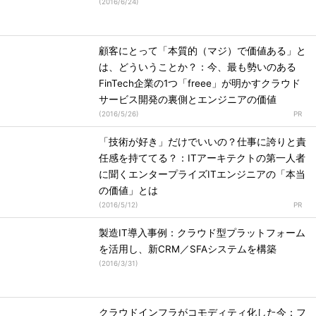
(
2016/6/24
)
顧客にとって「本質的（マジ）で価値ある」と
は、どういうことか？：今、最も勢いのある
FinTech企業の1つ「freee」が明かすクラウド
サービス開発の裏側とエンジニアの価値
(
2016/5/26
)
「技術が好き」だけでいいの？仕事に誇りと責
任感を持ててる？：ITアーキテクトの第一人者
に聞くエンタープライズITエンジニアの「本当
の価値」とは
(
2016/5/12
)
製造IT導入事例：クラウド型プラットフォーム
を活用し、新CRM／SFAシステムを構築
(
2016/3/31
)
クラウドインフラがコモディティ化した今：フ