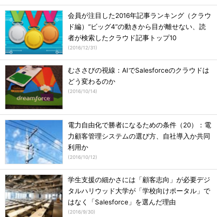
会員が注目した2016年記事ランキング（クラウ
ド編）“ビッグ4”の動きから目が離せない、読
者が検索したクラウド記事トップ10
(
2016/12/31
)
むささびの視線：AIでSalesforceのクラウドは
どう変わるのか
(
2016/10/14
)
電力自由化で勝者になるための条件（20）：電
力顧客管理システムの選び方、自社導入か共同
利用か
(
2016/10/12
)
学生支援の細かさには「顧客志向」が必要デジ
タルハリウッド大学が「学校向けポータル」で
はなく「Salesforce」を選んだ理由
(
2016/9/30
)