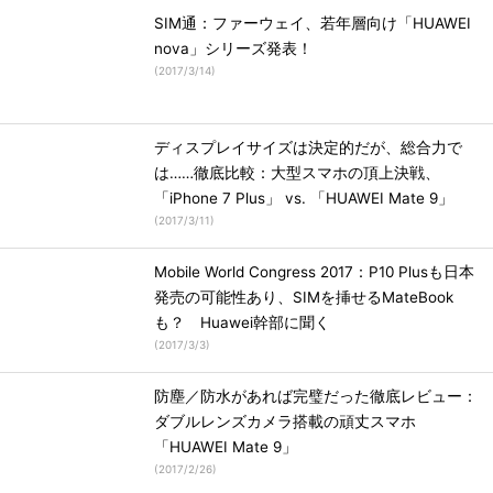
SIM通：ファーウェイ、若年層向け「HUAWEI
nova」シリーズ発表！
(
2017/3/14
)
ディスプレイサイズは決定的だが、総合力で
は……徹底比較：大型スマホの頂上決戦、
「iPhone 7 Plus」 vs. 「HUAWEI Mate 9」
(
2017/3/11
)
Mobile World Congress 2017：P10 Plusも日本
発売の可能性あり、SIMを挿せるMateBook
も？ Huawei幹部に聞く
(
2017/3/3
)
防塵／防水があれば完璧だった徹底レビュー：
ダブルレンズカメラ搭載の頑丈スマホ
「HUAWEI Mate 9」
(
2017/2/26
)