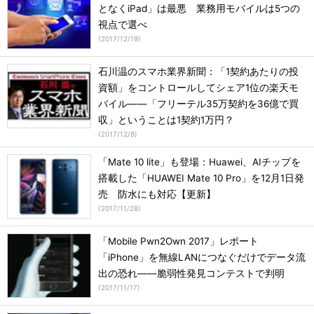
となくiPad」は最悪 業務用モバイルは5つの
視点で選べ
(
2017/12/19
)
石川温のスマホ業界新聞：「1契約あたりの投
資額」をコントロールしてシェア1位の楽天モ
バイル――「フリーテル35万契約を36億で買
収」ということは1契約1万円？
(
2017/12/8
)
「Mate 10 lite」も登場：Huawei、AIチップを
搭載した「HUAWEI Mate 10 Pro」を12月1日発
売 防水にも対応【更新】
(
2017/11/28
)
「Mobile Pwn2Own 2017」レポート
「iPhone」を無線LANにつなぐだけでデータ流
出の恐れ――脆弱性発見コンテストで判明
(
2017/11/17
)