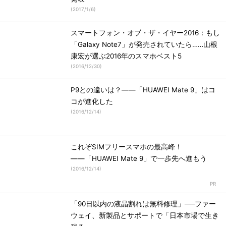
(
2017/1/6
)
スマートフォン・オブ・ザ・イヤー2016：もし
「Galaxy Note7」が発売されていたら……山根
康宏が選ぶ2016年のスマホベスト5
(
2016/12/30
)
P9との違いは？――「HUAWEI Mate 9」はコ
コが進化した
(
2016/12/14
)
これぞSIMフリースマホの最高峰！
――「HUAWEI Mate 9」で一歩先へ進もう
(
2016/12/14
)
「90日以内の液晶割れは無料修理」──ファー
ウェイ、新製品とサポートで「日本市場で生き