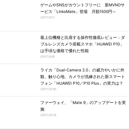
ゲームやSNSがカウントフリーに 新MVNOサ
ービス「LinksMate」登場 月額1500円～
(
2017/5/1
)
最上位機種と比肩する操作性徹底レビュー：ダ
ブルレンズカメラ搭載スマホ「HUAWEI P10」
は手頃な価格で優れた性能
(
2017/4/9
)
ライカ「Dual-Camera 2.0」の威力やいかに外
観、触り心地、カメラが洗練された新スマート
フォン「HUAWEI P10／P10 Plus」の実力は？
(
2017/3/18
)
ファーウェイ、「Mate 9」のアップデートを実
施
(
2017/3/14
)