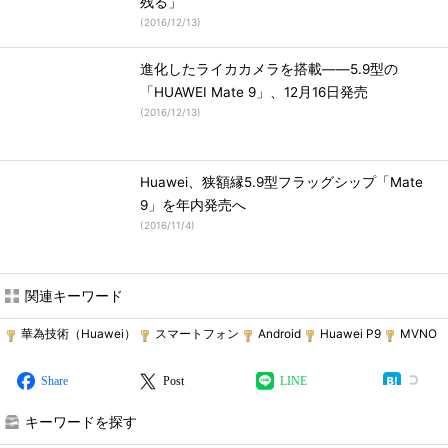
残る」
(
2016/12/13
)
進化したライカカメラを搭載――5.9型の
「HUAWEI Mate 9」、12月16日発売
(
2016/12/13
)
Huawei、狭額縁5.9型フラッグシップ「Mate
9」を年内発売へ
(
2016/11/4
)
関連キーワード
華為技術（Huawei）
スマートフォン
Android
Huawei P9
MVNO
Share
Post
LINE
キーワードを探す