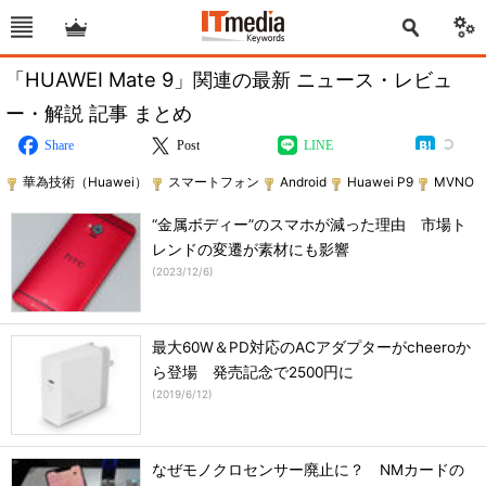
「HUAWEI Mate 9」関連の最新 ニュース・レビュ
ー・解説 記事 まとめ
Share
Post
LINE
華為技術（Huawei）
スマートフォン
Android
Huawei P9
MVNO
“金属ボディー”のスマホが減った理由 市場ト
レンドの変遷が素材にも影響
(
2023/12/6
)
最大60W＆PD対応のACアダプターがcheeroか
ら登場 発売記念で2500円に
(
2019/6/12
)
なぜモノクロセンサー廃止に？ NMカードの