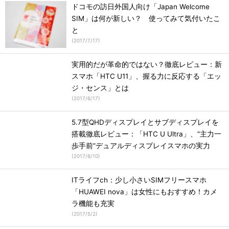
ドコモの訪日外国人向け「Japan Welcome
SIM」は何が新しい？ 使ってみて気付いたこ
と
(
2017/7/17
)
実用的だが革命的ではない？徹底レビュー：新
スマホ「HTC U11」、握る力に反応する「エッ
ジ・センス」とは
(
2017/6/17
)
5.7型QHDディスプレイとサブディスプレイを
搭載徹底レビュー：「HTC U Ultra」、“主力一
歩手前”デュアルディスプレイスマホの実力
(
2017/6/10
)
ITライフch：少し小さいSIMフリースマホ
「HUAWEI nova」は女性にもおすすめ！カメ
ラ機能も充実
(
2017/5/2
)