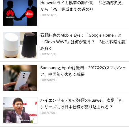
Huawei×ライカ協業の舞台裏 「絶望的状況」
から「P9」完成までの道のり
(
2017/11/10
)
石野純也のMobile Eye：「Google Home」と
「Clova WAVE」は何が違う？ 2社の戦略を読
み解く
(
2017/10/7
)
SamsungとAppleは微増：2017Q2のスマホシェ
ア、中国勢が大きく成長
(
2017/8/22
)
ハイエンドモデルが好調のHuawei 次期「P」
シリーズには日本仕様が盛り込まれる？
(
2017/7/28
)