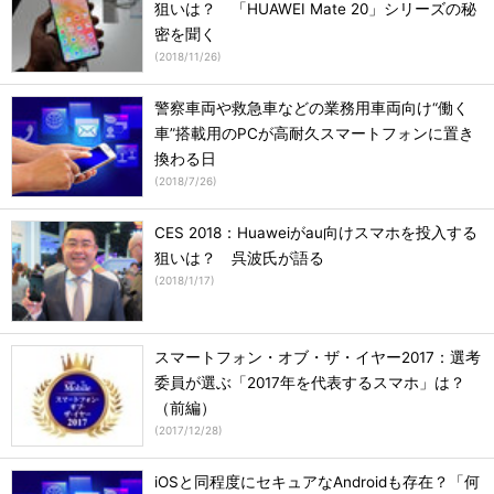
狙いは？ 「HUAWEI Mate 20」シリーズの秘
密を聞く
(
2018/11/26
)
警察車両や救急車などの業務用車両向け“働く
車”搭載用のPCが高耐久スマートフォンに置き
換わる日
(
2018/7/26
)
CES 2018：Huaweiがau向けスマホを投入する
狙いは？ 呉波氏が語る
(
2018/1/17
)
スマートフォン・オブ・ザ・イヤー2017：選考
委員が選ぶ「2017年を代表するスマホ」は？
（前編）
(
2017/12/28
)
iOSと同程度にセキュアなAndroidも存在？「何