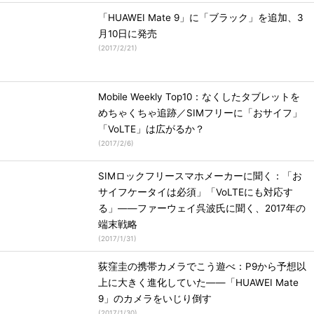
「HUAWEI Mate 9」に「ブラック」を追加、3
月10日に発売
(
2017/2/21
)
Mobile Weekly Top10：なくしたタブレットを
めちゃくちゃ追跡／SIMフリーに「おサイフ」
「VoLTE」は広がるか？
(
2017/2/6
)
SIMロックフリースマホメーカーに聞く：「お
サイフケータイは必須」「VoLTEにも対応す
る」――ファーウェイ呉波氏に聞く、2017年の
端末戦略
(
2017/1/31
)
荻窪圭の携帯カメラでこう遊べ：P9から予想以
上に大きく進化していた――「HUAWEI Mate
9」のカメラをいじり倒す
(
2017/1/30
)