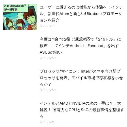
ユーザーに訴えるのは機能から体験へ：インテ
ル、新世代Atomと新しいUltrabookプロモーシ
ョンを紹介
(
2013/3/18
)
今度は“1台”で2役：通話対応で「249ドル」に
歓声――7インチAndroid「Fonepad」を出す
ASUSの狙い
(
2013/2/27
)
プロセッサ/マイコン：Intelがスマホ向け新プ
ロセッサを発表、モバイル市場で存在感を示せ
るか？
(
2013/2/27
)
インテルとAMDとNVIDIAの次の一手は？：大
解説！ 省電力なCPUとSoCの最新事情を整理す
る
(
2013/2/21
)