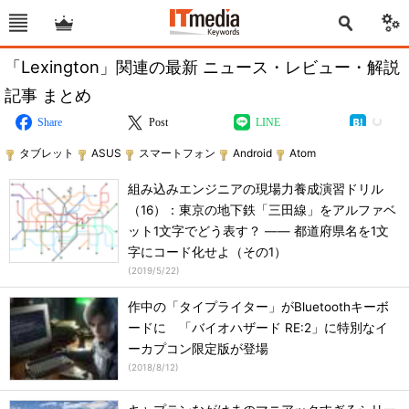
「Lexington」関連の最新 ニュース・レビュー・解説
記事 まとめ
Share
Post
LINE
タブレット
ASUS
スマートフォン
Android
Atom
組み込みエンジニアの現場力養成演習ドリル
（16）：東京の地下鉄「三田線」をアルファベ
ット1文字でどう表す？ ―― 都道府県名を1文
字にコード化せよ（その1）
(
2019/5/22
)
作中の「タイプライター」がBluetoothキーボ
ードに 「バイオハザード RE:2」に特別なイ
ーカプコン限定版が登場
(
2018/8/12
)