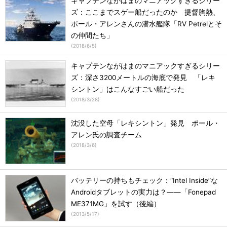
キャプテンながはまのマニアックすぎるシリー
ズ：ここまでスゲー船だったのか 提督胸熱、
ポール・アレンさんの潜水艦隊「RV Petrelとそ
の仲間たち」
(
2018/6/5
)
キャプテンながはまのマニアックすぎるシリー
ズ：深さ3200メートルの海底で発見 「レキ
シントン」はこんなすごい船だった
(
2018/3/28
)
沈没した空母「レキシントン」発見 ポール・
アレン氏の調査チーム
(
2018/3/6
)
バッテリーの持ちもチェック：“Intel Inside”な
Androidタブレットの実力は？――「Fonepad
ME371MG」を試す（後編）
(
2013/5/17
)