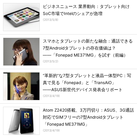
ビジネスニュース 業界動向：タブレット向け
SoC市場でIntelのシェアが急増
(
2013/5/8
)
スマホとタブレットの新たな融合：通話できる
7型Androidタブレットの存在価値は？
――「Fonepad ME371MG」を試す（前編）
(
2013/5/2
)
“革新的”な7型タブレットと液晶一体型PC：写
真で見る「Fonepad」と「TransAiO」
――ASUS新世代デバイス発表会リポート
(
2013/4/19
)
Atom Z2420搭載、3万円切り：ASUS、3G通話
対応でSIMフリーの7型Androidタブレット
「Fonepad ME371MG」
(
2013/4/19
)