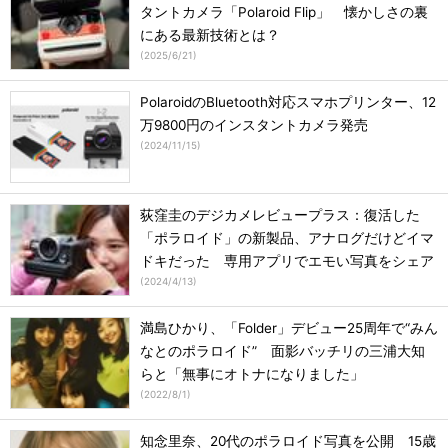
タントカメラ「Polaroid Flip」 懐かしさの裏
にある最新技術とは？
(
2025/6/21
)
PolaroidのBluetooth対応スマホプリンター、12
万9800円のインスタントカメラ発売
(
2024/11/15
)
荻窪圭のデジカメレビュープラス：復活した
「ポラロイド」の新製品、アナログだけどイマ
ドキだった 専用アプリでエモい写真をシェア
(
2024/4/13
)
満島ひかり、「Folder」デビュー25周年で“みん
なとのポラロイド” 面影バッチリの三浦大知
らと「無事にオトナになりました」
(
2022/8/1
)
知念里奈、20代のポラロイド写真を公開 15歳