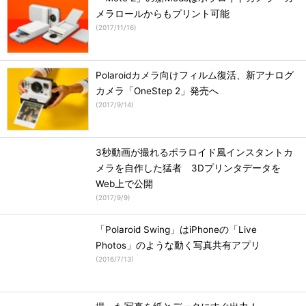
メラロールからもプリント可能
(
2017/11/16
)
Polaroidカメラ向けフィルム復活、新アナログ
カメラ「OneStep 2」発売へ
(
2017/9/14
)
3秒動画が撮れるポラロイド風インスタントカ
メラを自作した猛者 3Dプリンタデータを
Web上で公開
(
2017/9/9
)
「Polaroid Swing」はiPhoneの「Live
Photos」のような動く写真共有アプリ
(
2016/7/13
)