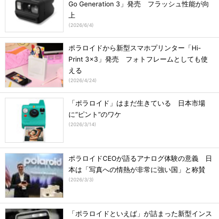
Go Generation 3」発売 フラッシュ性能が向
上
(
2026/6/4
)
ポラロイドから新型スマホプリンター「Hi-
Print 3×3」発売 フォトフレームとしても使
える
(
2026/4/24
)
「ポラロイド」はまだ生きている 日本市場
に“ピント”のワケ
(
2026/3/14
)
ポラロイドCEOが語るアナログ体験の意義 日
本は「写真への情熱が非常に強い国」と称賛
(
2026/3/3
)
「ポラロイドといえば」が詰まった新型インス