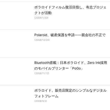
ポラロイドフィルム復活目指し、有志プロジェ
クトが活動
(
2009/1/20
)
Polaroid、破産保護を申請――親会社の不正で
(
2008/12/20
)
Bluetooth搭載：日本ポラロイド、Zero Ink採用
のモバイルプリンター「PoGo」
(
2008/11/12
)
ポラロイド、販売店限定のシンプルなデジタル
フォトフレーム
(
2008/9/2
)