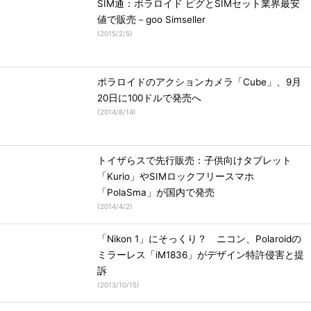
SIM通：ポラロイド ピグとSIMセット業界最安
値で販売－goo Simseller
(
2015/2/5
)
ポラロイドのアクションカメラ「Cube」、9月
20日に100ドルで発売へ
(
2014/8/14
)
トイザらスで先行販売：子供向けタブレット
「Kurio」やSIMロックフリースマホ
「PolaSma」が国内で発売
(
2014/4/2
)
「Nikon 1」にそっくり？ ニコン、Polaroidの
ミラーレス「iM1836」がデザイン特許侵害と提
訴
(
2013/10/15
)