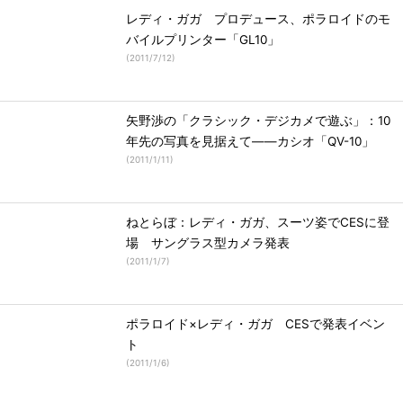
レディ・ガガ プロデュース、ポラロイドのモ
バイルプリンター「GL10」
(
2011/7/12
)
矢野渉の「クラシック・デジカメで遊ぶ」：10
年先の写真を見据えて――カシオ「QV-10」
(
2011/1/11
)
ねとらぼ：レディ・ガガ、スーツ姿でCESに登
場 サングラス型カメラ発表
(
2011/1/7
)
ポラロイド×レディ・ガガ CESで発表イベン
ト
(
2011/1/6
)