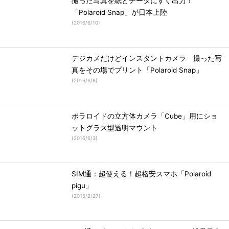
撮った写真を紙とデータにすぐ出力！
「Polaroid Snap」が日本上陸
(
2016/6/10
)
デジカメだけどインスタントカメラ 撮った写
真をその場でプリント「Polaroid Snap」
(
2016/6/8
)
ポラロイドの立方体カメラ「Cube」用にショ
ットグラス型透明マウント
(
2016/6/3
)
SIM通：超使える！超格安スマホ「Polaroid
pigu」
(
2015/2/27
)