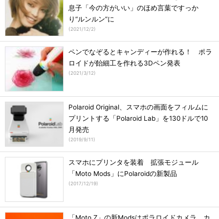
息子「今の方がいい」のほめ言葉ですっか
り“ルンルン”に
(
2021/12/2
)
ペンでなぞるとキャンディーが作れる！ ポラ
ロイドが飴細工を作れる3Dペン発表
(
2021/3/12
)
Polaroid Original、スマホの画面をフィルムに
プリントする「Polaroid Lab」を130ドルで10
月発売
(
2019/9/11
)
スマホにプリンタを装着 拡張モジュール
「Moto Mods」にPolaroidの新製品
(
2017/12/19
)
「Moto Z」の新Modsはポラロイドカメラ カ