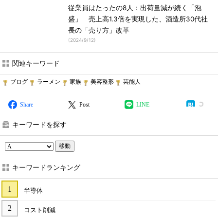
従業員はたったの8人：出荷量減が続く「泡
盛」 売上高1.3倍を実現した、酒造所30代社
長の「売り方」改革
(
2024/9/12
)
関連キーワード
ブログ
ラーメン
家族
美容整形
芸能人
Share
Post
LINE
キーワードを探す
移動
キーワードランキング
半導体
コスト削減