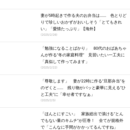
妻が5時起きで作る夫のお弁当は…… 色とりど
りで珍しいおかずがおいしそう「とてもきれ
い」「愛情たっぷり」【海外】
(
2025/2/26
)
「勉強になることばかり」 80代のおばあちゃ
んが作る“冬の家庭料理” 見習いたい一工夫に
「真似して作ってみます」
(
2025/2/22
)
「尊敬します」 妻が22時に作る“旦那弁当”を
のぞくと…… 残り物がパッと豪華に見える“ひ
と工夫”に「幸せ者ですなぁ」
(
2025/2/5
)
「ほんとにすごい」 家族総出で漬ける“とん
でもない量のキムチ”が圧巻！ 全てが規格外
で「こんなに手間がかかってるんですね」