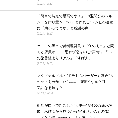
(
2024/12/22
)
「簡単で時短で最高です！」 1週間分のヘル
シーな作り置き “パッと作れる”レシピの連続
に「助かってます」と感謝の声
(
2024/12/22
)
ケニアの屋台で謎料理発見→「何の肉？」と聞
くと店員が…… 思わず息をのむ“実情”に「TV
の旅番組よりリアル」「すげえ」
(
2024/12/20
)
マクドナルド風の“ポテトもバーガーも紫色”の
セットを自作したら…… 衝撃的な見た目に
気になる味は？
(
2024/12/19
)
祖母が自宅で起こした“大事件”が400万表示突
破 米びつから見つかった“まさかのもの”に
「おなか痛いwwww」「元気出たわ」