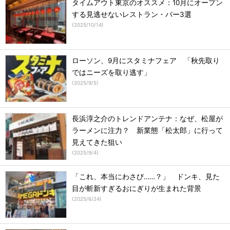
タイムアウト東京のオススメ：10月にオープン
する見逃せないレストラン・バー3選
(
2025/10/14
)
ローソン、9月にスタミナフェア 「秋先取り
ではニーズを取り逃す」
(
2025/9/5
)
長浜淳之介のトレンドアンテナ：なぜ、松屋が
ラーメンに注力？ 新業態「松太郎」に行って
見えてきた狙い
(
2025/9/4
)
「これ、本当にわさび……？」 ドンキ、見た
目が斬新すぎるおにぎりが生まれた背景
(
2025/6/24
)