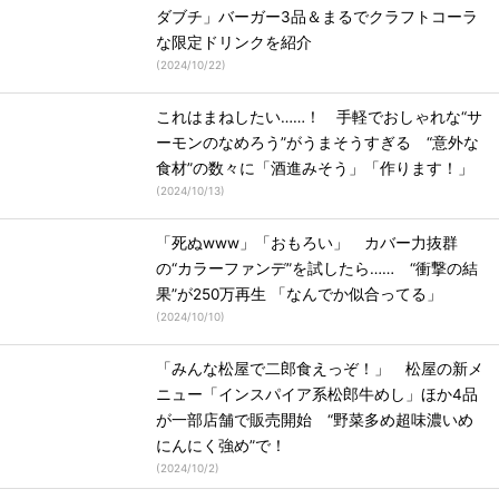
ダブチ」バーガー3品＆まるでクラフトコーラ
な限定ドリンクを紹介
(
2024/10/22
)
これはまねしたい……！ 手軽でおしゃれな“サ
ーモンのなめろう”がうまそうすぎる “意外な
食材”の数々に「酒進みそう」「作ります！」
(
2024/10/13
)
「死ぬwww」「おもろい」 カバー力抜群
の“カラーファンデ”を試したら…… “衝撃の結
果”が250万再生 「なんでか似合ってる」
(
2024/10/10
)
「みんな松屋で二郎食えっぞ！」 松屋の新メ
ニュー「インスパイア系松郎牛めし」ほか4品
が一部店舗で販売開始 “野菜多め超味濃いめ
にんにく強め”で！
(
2024/10/2
)