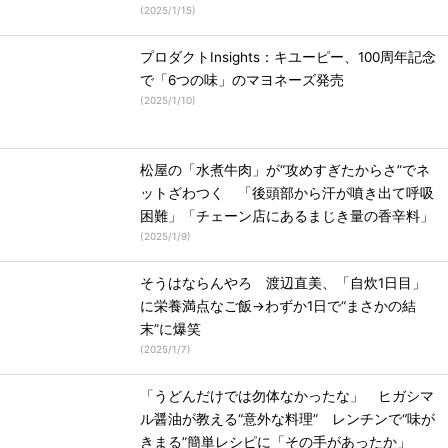
(
2025/1/15
)
プロダクトInsights：キユーピー、100周年記念
で「6つの味」のマヨネーズ発売
(
2025/1/10
)
松屋の「水煮牛肉」が“攻めすぎたからさ”でネ
ットざわつく 「後頭部から汗が噴き出て呼吸
困難」「チェーン店にあるまじき量の香辛料」
(
2025/1/9
)
そうはならんやろ 渡辺直美、「自炊1日目」
に栄養満点なご飯→わずか1日で“まさかの結
末”に爆笑
(
2025/1/7
)
「うどんだけでは勿体なかったな」 ヒガシマ
ル醤油が教える“意外な料理” レンチンで“味が
きまる”簡単レシピに「その手があったか」