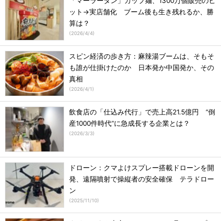
「マーラータン」カップ麺、1300万個販売のヒ
ット→実店舗化 ブーム後も生き残れるか、勝
算は？
(
2026/4/4
)
スピン経済の歩き方：麻辣湯ブームは、そもそ
も誰が仕掛けたのか 日本発か中国発か、その
真相
(
2026/4/1
)
飲食店の「仕込み代行」で売上高21.5億円 “倒
産1000件時代”に急成長する企業とは？
(
2026/3/3
)
ドローン：クマよけスプレー搭載ドローンを開
発、遠隔噴射で操縦者の安全確保 テラドロー
ン
(
2025/11/10
)