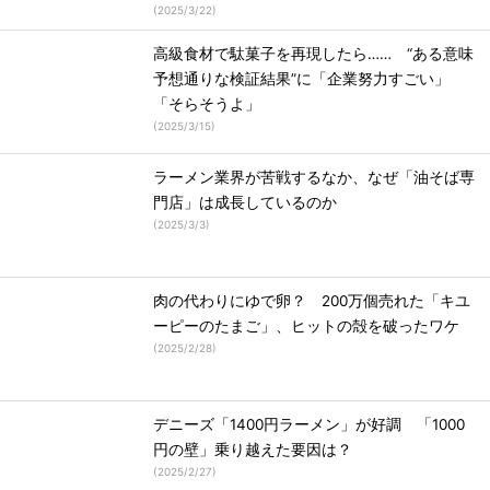
(
2025/3/22
)
高級食材で駄菓子を再現したら…… “ある意味
予想通りな検証結果”に「企業努力すごい」
「そらそうよ」
(
2025/3/15
)
ラーメン業界が苦戦するなか、なぜ「油そば専
門店」は成長しているのか
(
2025/3/3
)
肉の代わりにゆで卵？ 200万個売れた「キユ
ーピーのたまご」、ヒットの殻を破ったワケ
(
2025/2/28
)
デニーズ「1400円ラーメン」が好調 「1000
円の壁」乗り越えた要因は？
(
2025/2/27
)