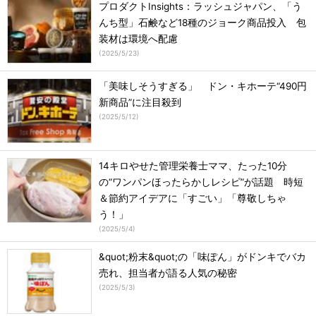
プロダクトInsights：ラッシュジャパン、「う
んち型」石鹸など18種のジョーク商品投入 包
装材は環境へ配慮
(
2025/5/23
)
「美味しそうすぎる」 ドン・キホーテ“490円
新商品”に注目殺到
(
2025/5/12
)
14キロやせた管理栄養士ママ、たった10分
の“ワンパンほったらかしレシピ”が話題 時短
＆節約アイデアに「すごい」「尊敬しちゃ
う！」
(
2025/5/4
)
&quot;粉末&quot;の「味ぽん」がドンキでバカ
売れ、担当者が語る人気の秘密
(
2025/5/3
)