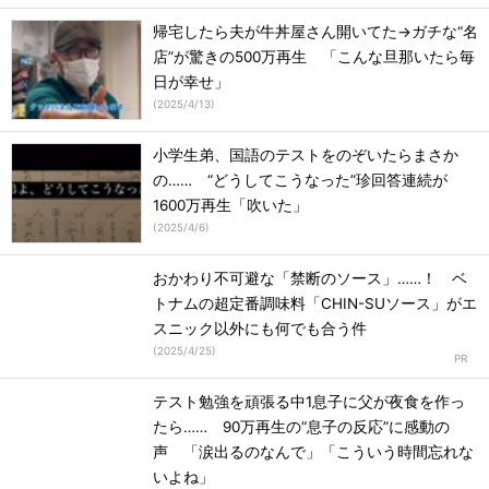
帰宅したら夫が牛丼屋さん開いてた→ガチな“名
店”が驚きの500万再生 「こんな旦那いたら毎
日が幸せ」
(
2025/4/13
)
小学生弟、国語のテストをのぞいたらまさか
の…… “どうしてこうなった”珍回答連続が
1600万再生「吹いた」
(
2025/4/6
)
おかわり不可避な「禁断のソース」……！ ベ
トナムの超定番調味料「CHIN-SUソース」がエ
スニック以外にも何でも合う件
(
2025/4/25
)
テスト勉強を頑張る中1息子に父が夜食を作っ
たら…… 90万再生の“息子の反応”に感動の
声 「涙出るのなんで」「こういう時間忘れな
いよね」