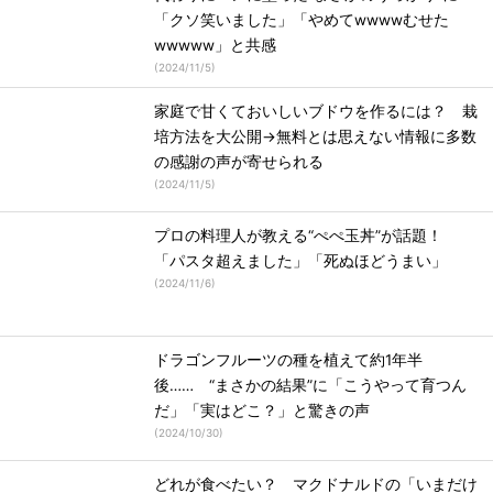
「クソ笑いました」「やめてwwwwむせた
wwwww」と共感
(
2024/11/5
)
家庭で甘くておいしいブドウを作るには？ 栽
培方法を大公開→無料とは思えない情報に多数
の感謝の声が寄せられる
(
2024/11/5
)
プロの料理人が教える“ぺぺ玉丼”が話題！
「パスタ超えました」「死ぬほどうまい」
(
2024/11/6
)
ドラゴンフルーツの種を植えて約1年半
後…… “まさかの結果”に「こうやって育つん
だ」「実はどこ？」と驚きの声
(
2024/10/30
)
どれが食べたい？ マクドナルドの「いまだけ