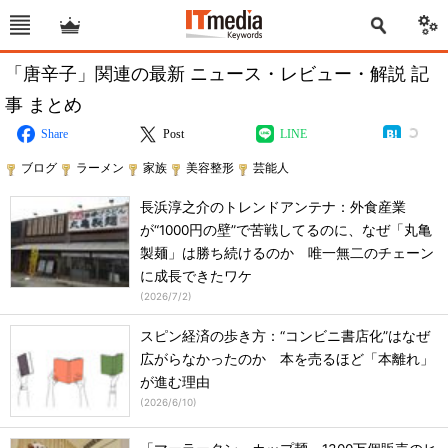
「唐辛子」関連の最新 ニュース・レビュー・解説 記
事 まとめ
Share
Post
LINE
ブログ
ラーメン
家族
美容整形
芸能人
長浜淳之介のトレンドアンテナ：外食産業
が“1000円の壁”で苦戦してるのに、なぜ「丸亀
製麺」は勝ち続けるのか 唯一無二のチェーン
に成長できたワケ
(
2026/7/2
)
スピン経済の歩き方：“コンビニ書店化”はなぜ
広がらなかったのか 本を売るほど「本離れ」
が進む理由
(
2026/6/10
)