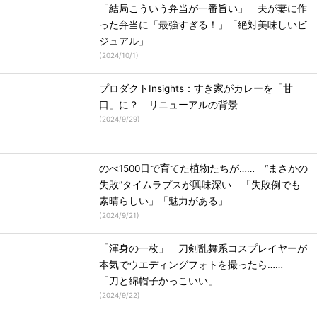
「結局こういう弁当が一番旨い」 夫が妻に作
った弁当に「最強すぎる！」「絶対美味しいビ
ジュアル」
(
2024/10/1
)
プロダクトInsights：すき家がカレーを「甘
口」に？ リニューアルの背景
(
2024/9/29
)
のべ1500日で育てた植物たちが…… “まさかの
失敗”タイムラプスが興味深い 「失敗例でも
素晴らしい」「魅力がある」
(
2024/9/21
)
「渾身の一枚」 刀剣乱舞系コスプレイヤーが
本気でウエディングフォトを撮ったら……
「刀と綿帽子かっこいい」
(
2024/9/22
)