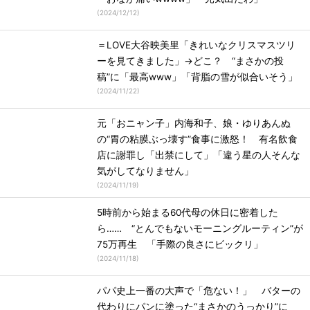
(
2024/12/12
)
＝LOVE大谷映美里「きれいなクリスマスツリ
ーを見てきました」→どこ？ “まさかの投
稿”に「最高www」「背脂の雪が似合いそう」
(
2024/11/22
)
元「おニャン子」内海和子、娘・ゆりあんぬ
の“胃の粘膜ぶっ壊す”食事に激怒！ 有名飲食
店に謝罪し「出禁にして」「違う星の人そんな
気がしてなりません」
(
2024/11/19
)
5時前から始まる60代母の休日に密着した
ら…… “とんでもないモーニングルーティン”が
75万再生 「手際の良さにビックリ」
(
2024/11/18
)
パパ史上一番の大声で「危ない！」 バターの
代わりにパンに塗った“まさかのうっかり”に