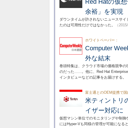
Red Hat
余裕」を実現
ダウンタイムが許されないニュースサイトが、Red Ha
たのは可用性だけではなかった。
（2015
ホワイトペーパー：
Computer
外な結末
巻頭特集は、クラウド市場の価格競争の
のだった……。他に、Red Hat Enterpris
インタビューなどの記事をお届けする。
富士通とのOEM提携で
米ティントリ
イザー対応に
仮想マシン単位でのモニタリングや制御など、独
にはHyper-Vも同様の管理が可能にな