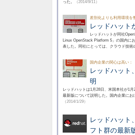
った。
（2014/9/11）
差別化よりも利用環境を
レッドハットがOp
レッドハットが同社OpenSt
Linux OpenStack Platfor
表した。同社にとっては、クラウド技術
国内企業の関心は高い：
レッドハット、
明
レッドハットは1月28日、米国本社が1月2
最新版について説明した。国内企業における
（2014/1/29）
レッドハット、
フト群の最新