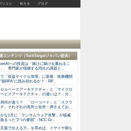
パソコン
旬ネタ
ブログ
奨コンテンツ（
TechTargetジャパン
提供）
penAIへの投資は「賭けに賭けを重ねるこ
」 専門家が指摘する同社の課題と...
AIで「収益サイクル管理」に新風 医療機関
“脱RPA”に踏み切れるか？：RP...
「セルベースアーキテクチャ」と「マイクロ
ービスアーキテクチャ」の違いは？：分...
結局何が違う？ 「ローコード」と「スクラ
チ」それぞれの長所と短所：押さえてお...
静かな1月に「ランサムウェア攻撃」が猛威
振るった“2つの要因”：NCC Gr...
「言葉で伝える力」を育めば、イヤイヤ期も