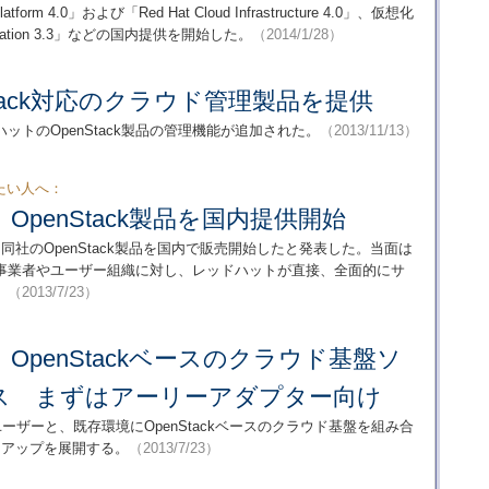
k Platform 4.0」および「Red Hat Cloud Infrastructure 4.0」、仮想化
ualization 3.3」などの国内提供を開始した。
（2014/1/28）
tack対応のクラウド管理製品を提供
、レッドハットのOpenStack製品の管理機能が追加された。
（2013/11/13）
たい人へ：
penStack製品を国内提供開始
同社のOpenStack製品を国内で販売開始したと発表した。当面は
事業者やユーザー組織に対し、レッドハットが直接、全面的にサ
。
（2013/7/23）
OpenStackベースのクラウド基盤ソ
ス まずはアーリーアダプター向け
ーザーと、既存環境にOpenStackベースのクラウド基盤を組み合
ンアップを展開する。
（2013/7/23）