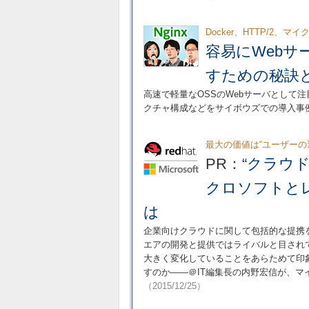
Docker、HTTP/2、
容易にWebサ
すための秘訣
高速で軽量なOSSのWebサーバとして注
クチャ構成などをサイボウズでの導入事
最大の価値は“ユーザーの
PR：
“クラウ
クロソフトと
は
企業向けクラウドに関して包括的な提携
エアの開発と提供ではライバルと目され
大きく変化していることをあらためて印
すのか――＠IT編集長の内野宏信が、
（2015/12/25）