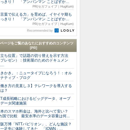
っきり！ 「アンパンマン ことばずか...
PR(セガフェイブ｜HugKum)
「言葉で伝える力」を育めば、イヤイヤ期も
っきり！ 「アンパンマン ことばずか...
PR(セガフェイブ｜HugKum)
Recommended by
のページをご覧のあなたにおすすめのコンテンツ
[PR]
「立ち位置」で話題の切り替えを示す方法
（プレゼン）：技術屋のためのドキュメン
...
ゆきかき。：ニュータイプになろう！：オル
タナティブ・ブログ
【働き方の見直し３】テレワークを導入する
には？
ICT成長戦略におけるビッグデータ、オープ
ンデータ関連施策
日本のスマホ料金は、海外と比べて安い？
カ国で比較 最安水準のデータ容量は何...
大阪万博「NTTパビリオン」、どんな施設？
足先に体験してきた 「IOWN」...