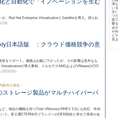
の仮想化と自動化で「イノベーションを生む
薄
い
次
ツ
t Enterprise VirtualizationとSatelliteを導入。得られ
面
/2/19）
響
会
や
ど
高
 Weekly日本語版 ：クラウド価格競争の意
現状をリポート。価格はお幅に下がったが、その影響は意外なも
e Virtualizationの導入事例、メルセデスAMGおよびVMwareのCIO
（2015/2/9）
国内販売も強化：
のストレージ製品がマルチハイパーバ
自の機能を持つTintri VMstoreがRHEV 3.0にも対応、年内
るという。富士通ETERNUSブランドへのOEM供給と併せて発表があ