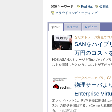
関連キーワード
Red Hat
仮想化
クラウドコンピューティング
すべて
ニュース
レビュー
なぜストレージ変更でコ
SANをハイブ
万円のコスト
HDSのSANストレージをTintriのハ
ストを削減したという。コストが下がっ
データベースアプリ、CA
物理サーバより
Enterprise Virt
米レッドハットは、KVMを基に開発した仮想化ソリュ
3.6」の提供を開始する。vCenter
る。
（2016/3/22）