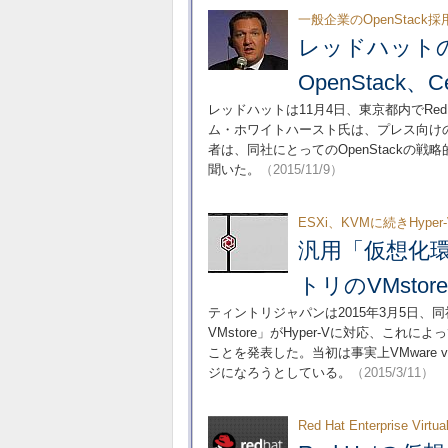
一般企業のOpenStack
レッドハット
OpenStack
レッドハットは11月4日、東京都内でRed 
ム・ホワイトハースト氏は、プレス向け
者は、同社にとってのOpenStackの戦略的
聞いた。
（2015/11/9）
ESXi、KVMに続きHype
汎用「仮想化
トリのVMstore
ティントリジャパンは2015年3月5日、同
VMstore」がHyper-Vに対応、こ
ことを発表した。当初は事実上VMware v
ジになろうとしている。
（2015/3/11）
Red Hat Enterprise Virt