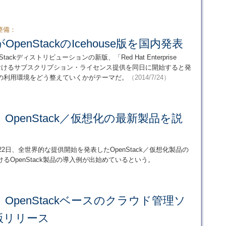
整備：
enStackのIcehouse版を国内発表
ackディストリビューションの新版、「Red Hat Enterprise
m 5」の国内におけるサブスクリプション・ライセンス提供を同日に開始すると発
の利用環境をどう整えていくかがテーマだ。
（2014/7/24）
OpenStack／仮想化の最新製品を説
2日、全世界的な提供開始を発表したOpenStack／仮想化製品の
OpenStack製品の導入例が出始めているという。
OpenStackベースのクラウド管理ソ
版リリース