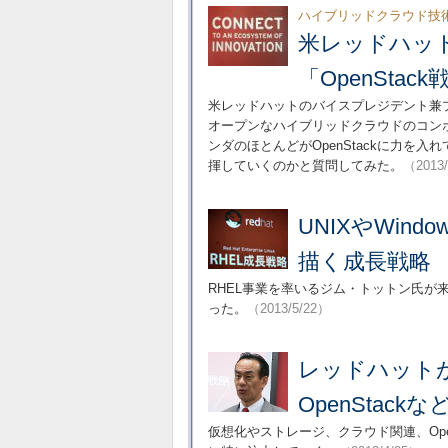
ハイブリッドクラウド技
米レッドハッ
「OpenSta
米レッドハットのバイスプレジデント兼
オープンなハイブリッドクラウドのコン
ンダのほとんどがOpenStackに力を
揮していくのかと質問してみた。
（2013
UNIXやWind
描く成長戦略
RHEL事業を率いるジム・トットン氏
った。
（2013/5/22）
レッドハットが
OpenStac
仮想化やストレージ、クラウド関連、Open