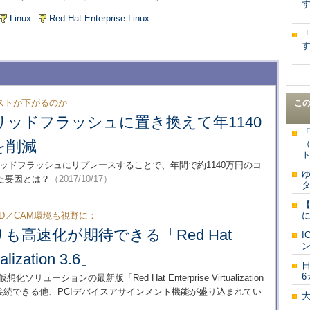
す
Linux
Red Hat Enterprise Linux
す
ストが下がるのか
こ
リッドフラッシュに置き換えて年1140
を削減
ト
イブリッドフラッシュにリプレースすることで、年間で約1140万円のコ
た要因とは？
（2017/10/17）
D／CAM環境も視野に：
も高速化が期待できる「Red Hat
ualization 3.6」
6
ーションの最新版「Red Hat Enterprise Virtualization
と直接接続できる他、PCIデバイスアサインメント機能が盛り込まれてい
一