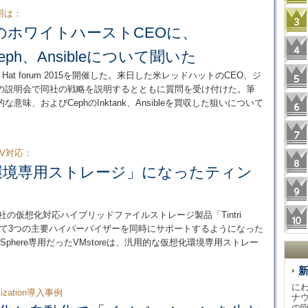
採用は：
のホワイトハーストCEOに、
、Ceph、Ansibleについて聞いた
Hat forum 2015を開催した。来日した米レッドハットのCEO、ジ
の説明会で同社の戦略を説明するとともに質問を受け付けた。筆
な意味、およびCephのInktank、Ansibleを買収した狙いについて
r-V対応：
環境専用ストレージ」になったティン
社の仮想化対応ハイブリッドファイルストレージ製品「Tintri
れによって3つの主要ハイパーバイザーを同時にサポートするようになった
Sphere専用だったVMstoreは、汎用的な仮想化環境専用ストレー
に
ualization導入事例
ナ
の