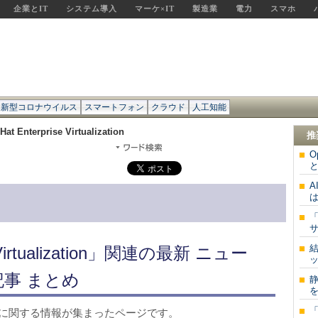
企業とIT
システム導入
マーケ×IT
製造業
電力
スマホ
新型コロナウイルス
スマートフォン
クラウド
人工知能
Hat Enterprise Virtualization
推
O
と
は
サ
e Virtualization」関連の最新 ニュー
ッ
記事 まとめ
を
alization」に関する情報が集まったページです。