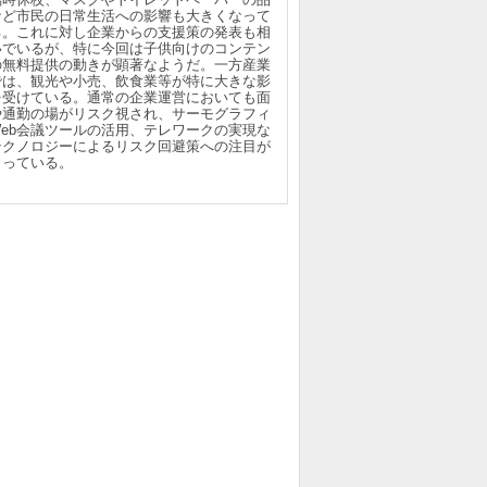
など市民の日常生活への影響も大きくなって
る。これに対し企業からの支援策の発表も相
いでいるが、特に今回は子供向けのコンテン
の無料提供の動きが顕著なようだ。一方産業
では、観光や小売、飲食業等が特に大きな影
を受けている。通常の企業運営においても面
や通勤の場がリスク視され、サーモグラフィ
Web会議ツールの活用、テレワークの実現な
テクノロジーによるリスク回避策への注目が
まっている。