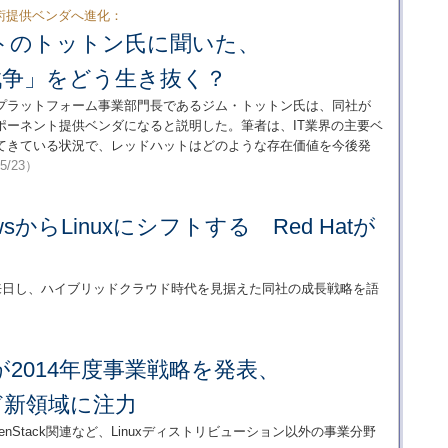
術提供ベンダへ進化：
トのトットン氏に聞いた、
ck戦争」をどう生き抜く？
プラットフォーム事業部門長であるジム・トットン氏は、同社が
ポーネント提供ベンダになると説明した。筆者は、IT業界の主要ベ
入れてきている状況で、レッドハットはどのような存在価値を今後発
/5/23）
owsからLinuxにシフトする Red Hatが
が来日し、ハイブリッドクラウド時代を見据えた同社の成長戦略を語
2014年度事業戦略を発表、
kなど新領域に注力
Stack関連など、Linuxディストリビューション以外の事業分野