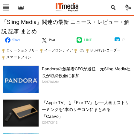
「Sling Media」関連の最新 ニュース・レビュー・解
説 記事 まとめ
Share
Post
LINE
ロケーションフリー
イーフロンティア
iOS
Blu-rayレコーダー
スマートフォン
Pandoraの創業者CEOが退任 元Sling Media社
長が取締役会に参加
(
2017/6/28
)
「Apple TV」も「Fire TV」も──大画面ストリ
ーミングを1本のリモコンにまとめる
「Caavo」
(
2017/2/16
)