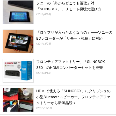
ソニーの「外からどこでも視聴」対
「SLINGBOX」、リモート視聴の選び方
(
2014/6/26
)
「ロケフリが入ったようなもの」――ソニーの
BDレコーダーが「リモート視聴」に対応
(
2014/3/25
)
フロンティアファクトリー、「SLINGBOX
350」のHDMIコンバーターセットを発売
(
2014/3/14
)
HDMIで使える「SLINGBOX」にクリプシュの
小型Bluetoothスピーカー、フロンティアファ
クトリーから新製品続々
(
2013/12/13
)