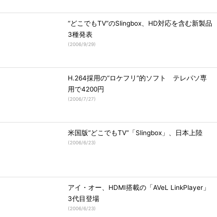
“どこでもTV”のSlingbox、HD対応を含む新製品
3種発表
(
2006/9/29
)
H.264採用の“ロケフリ”的ソフト テレパソ専
用で4200円
(
2006/7/27
)
米国版“どこでもTV”「Slingbox」、日本上陸
(
2006/6/23
)
アイ・オー、HDMI搭載の「AVeL LinkPlayer」
3代目登場
(
2006/6/23
)