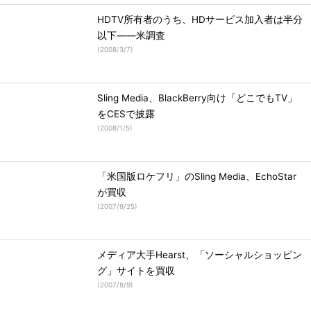
HDTV所有者のうち、HDサービス加入者は半分
以下――米調査
(
2008/3/7
)
Sling Media、BlackBerry向け「どこでもTV」
をCESで披露
(
2008/1/5
)
「米国版ロケフリ」のSling Media、EchoStar
が買収
(
2007/9/25
)
メディア大手Hearst、「ソーシャルショッピン
グ」サイトを買収
(
2007/8/9
)