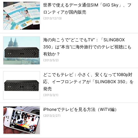
世界で使えるデータ通信SIM「GIG Sky」、フ
ロンティアが国内販売
(
2013/12/13
)
海の向こうで“どこでもTV”：「SLINGBOX
350」は“本当”に海外旅行でのテレビ視聴にも
有効か？
(
2013/5/2
)
どこでもテレビ：小さく、安くなって1080p対
応、イーフロンティアが「SLINGBOX 350」を
発売
(
2013/3/1
)
iPhoneでテレビを見る方法（WiTV編）
(
2013/2/27
)