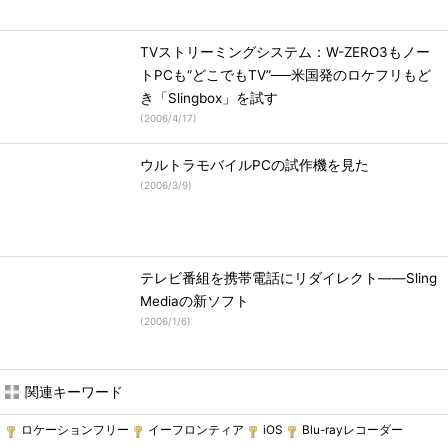
TVストリーミングシステム：W-ZERO3もノー
トPCも“どこでもTV”──米国発のロケフリもど
き「Slingbox」を試す
(
2006/4/17
)
ウルトラモバイルPCの試作機を見た
(
2006/3/9
)
テレビ番組を携帯電話にリダイレクト――Sling
Mediaの新ソフト
(
2006/1/6
)
関連キーワード
ロケーションフリー
イーフロンティア
iOS
Blu-rayレコーダー