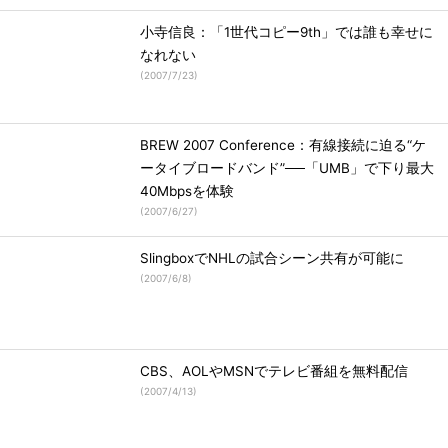
小寺信良：「1世代コピー9th」では誰も幸せに
なれない
(
2007/7/23
)
BREW 2007 Conference：有線接続に迫る“ケ
ータイブロードバンド”──「UMB」で下り最大
40Mbpsを体験
(
2007/6/27
)
SlingboxでNHLの試合シーン共有が可能に
(
2007/6/8
)
CBS、AOLやMSNでテレビ番組を無料配信
(
2007/4/13
)