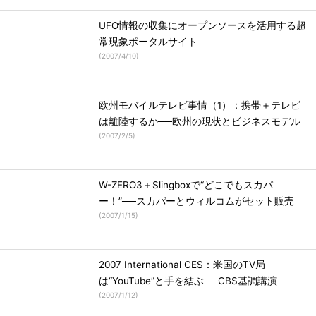
UFO情報の収集にオープンソースを活用する超
常現象ポータルサイト
(
2007/4/10
)
欧州モバイルテレビ事情（1）：携帯＋テレビ
は離陸するか──欧州の現状とビジネスモデル
(
2007/2/5
)
W-ZERO3＋Slingboxで“どこでもスカパ
ー！”──スカパーとウィルコムがセット販売
(
2007/1/15
)
2007 International CES：米国のTV局
は“YouTube”と手を結ぶ──CBS基調講演
(
2007/1/12
)