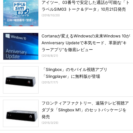
アイツー、03番号で安定した通話が可能な「ト
ラベルSIM03 トーク＆データ」10月21日発売
(
2016/10/20
)
Cortanaが変えるWindowsの未来Windows 10が
Anniversary Updateで本気モード、革新的“キ
ラーアプリ”を徹底レビュー
(
2016/8/21
)
「Slingbox」のモバイル視聴アプリ
「Slingplayer」に無料版が登場
(
2015/7/17
)
フロンティアファクトリー、遠隔テレビ視聴ア
ダプタ「Slingbox M1」のセットパッケージを
発売
(
2015/3/25
)