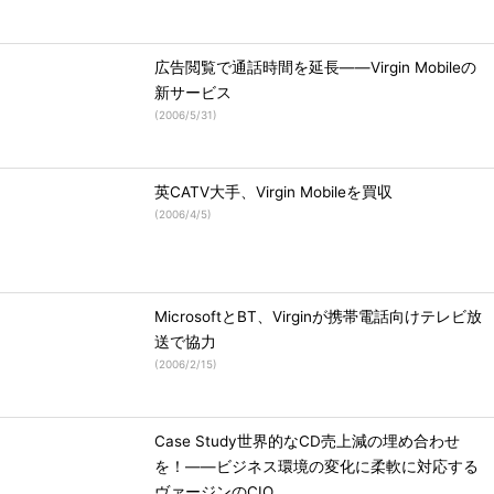
広告閲覧で通話時間を延長――Virgin Mobileの
新サービス
(
2006/5/31
)
英CATV大手、Virgin Mobileを買収
(
2006/4/5
)
MicrosoftとBT、Virginが携帯電話向けテレビ放
送で協力
(
2006/2/15
)
Case Study世界的なCD売上減の埋め合わせ
を！――ビジネス環境の変化に柔軟に対応する
ヴァージンのCIO