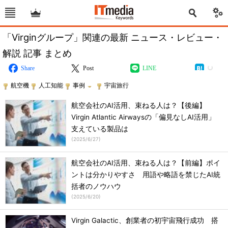
「Virginグループ」関連の最新 ニュース・レビュー・
解説 記事 まとめ
Share
Post
LINE
航空機
人工知能
事例
宇宙旅行
航空会社のAI活用、束ねる人は？【後編】
Virgin Atlantic Airwaysの「偏見なしAI活用」
支えている製品は
(
2025/6/27
)
航空会社のAI活用、束ねる人は？【前編】ポイ
ントは分かりやすさ 用語や略語を禁じたAI統
括者のノウハウ
(
2025/6/20
)
Virgin Galactic、創業者の初宇宙飛行成功 搭