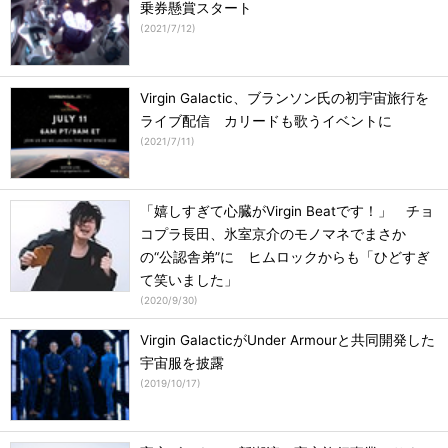
乗券懸賞スタート
(
2021/7/12
)
Virgin Galactic、ブランソン氏の初宇宙旅行を
ライブ配信 カリードも歌うイベントに
(
2021/7/11
)
「嬉しすぎて心臓がVirgin Beatです！」 チョ
コプラ長田、氷室京介のモノマネでまさか
の“公認舎弟”に ヒムロックからも「ひどすぎ
て笑いました」
(
2020/9/30
)
Virgin GalacticがUnder Armourと共同開発した
宇宙服を披露
(
2019/10/17
)