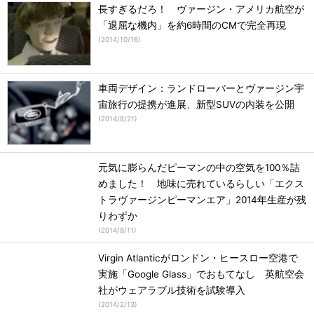
長すぎるだろ！ ヴァージン・アメリカ航空が
「退屈な機内」を約6時間のCMで完全再現
(
2014/10/16
)
車両デザイン：ランドローバーとヴァージン宇
宙旅行の提携が進展、新型SUVの内装を公開
(
2014/8/21
)
元気に膨らんだピーマンの中の空気を100％詰
めました！ 地味に売れているらしい「エクス
トラヴァージンピーマンエア」2014年生産が残
りわずか
(
2014/8/11
)
Virgin Atlanticがロンドン・ヒースロー空港で
実施「Google Glass」でおもてなし 英航空会
社がウェアラブル技術を試験導入
(
2014/2/13
)