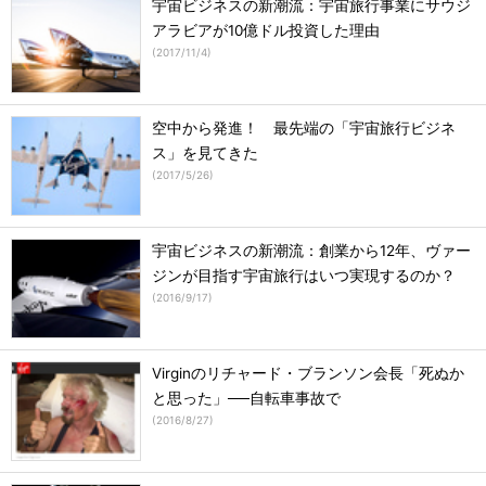
宇宙ビジネスの新潮流：宇宙旅行事業にサウジ
アラビアが10億ドル投資した理由
(
2017/11/4
)
空中から発進！ 最先端の「宇宙旅行ビジネ
ス」を見てきた
(
2017/5/26
)
宇宙ビジネスの新潮流：創業から12年、ヴァー
ジンが目指す宇宙旅行はいつ実現するのか？
(
2016/9/17
)
Virginのリチャード・ブランソン会長「死ぬか
と思った」──自転車事故で
(
2016/8/27
)