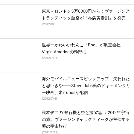
東京－ロンドン3万8000円から：ヴァージンア
トランティック航空が「布袋寅泰割」を発売
(
2012/9/10
)
世界一かわいいわんこ「Boo」が航空会社
Virgin Americaの幹部に
(
2012/7/14
)
海外モバイルニュースピックアップ：失われた
と思いきや――Steve Jobs氏のドキュメンタリ
ー映画、米iTunesが配信
(
2012/7/4
)
秋本俊二の“飛行機と空と旅”の話：2012年宇宙
の旅。ヴァージンギャラクティックが主催する
夢の宇宙旅行
(
2011/7/29
)