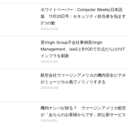
ホワイトペーパー：Computer Weekly日本語
版 11月20日号：セキュリティ担当者を悩ます
2つの敵
(
2013/11/25
)
英Virgin Group子会社事例英Virgin
Management、IaaSとBYODで欠点だらけのIT
インフラを刷新
(
2013/11/25
)
航空会社ヴァージンアメリカの機内安全ビデオ
がミュージカル風でノリノリすぎる
(
2013/10/30
)
機内ナンパが捗る？ ヴァージンアメリカ航空
が「あちらのお客様からです」的な新サービス
(
2013/4/26
)