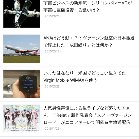
宇宙ビジネスの新潮流：シリコンバレーVCが
宇宙に巨額投資する狙いは？
(
2015/3/21
)
ANAはどう動く？：ヴァージン航空の日本撤退
で浮上した「成田縛り」とは何か？
(
2015/2/12
)
いまだ健在なり：米国でどっこい生きてた
Virgin Mobile WiMAXを使う
(
2015/2/2
)
人気男性声優による生ライブなど盛りだくさ
ん 「Rejet」新作発表会「スノーヴァージン
ロード」がニコファーレで開催＆生放送配信
(
2015/1/26
)