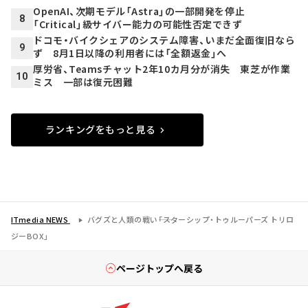
OpenAI、次期モデル「Astra」の一部開発を停止
8
「Critical」級サイバー能力の可能性否定できず
ドコモ・バイクシェアのシステム障害、いまだ全面復旧なら
9
ず 8月1日以降の利用者には「全額返金」へ
厚労省、Teamsチャット2年10カ月分が消失 東芝が作業
10
ミス 一部は復元困難
ランキングをもっと見る
ITmedia NEWS
バグズと人類の戦い――「スターシップ・トゥルーパーズ トリロ
ジーBOX」
ページトップへ戻る