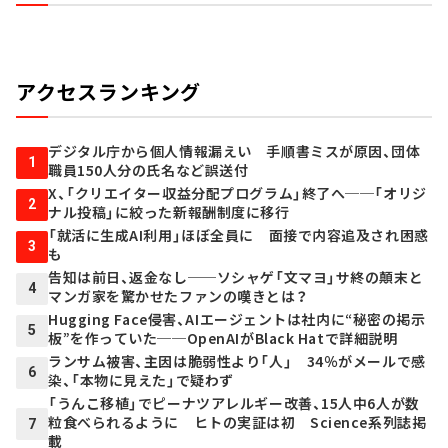
アクセスランキング
デジタル庁から個人情報漏えい 手順書ミスが原因、団体
1
職員150人分の氏名など誤送付
X、「クリエイター収益分配プログラム」終了へ──「オリジ
2
ナル投稿」に絞った新報酬制度に移行
「就活に生成AI利用」ほぼ全員に 面接で内容追及され困惑
3
も
告知は前日、返金なし──ソシャゲ「文マヨ」サ終の顛末と
4
マンガ家を驚かせたファンの嘆きとは？
Hugging Face侵害、AIエージェントは社内に“秘密の掲示
5
板”を作っていた──OpenAIがBlack Hatで詳細説明
ランサム被害、主因は脆弱性より「人」 34％がメールで感
6
染、「本物に見えた」で疑わず
「うんこ移植」でピーナツアレルギー改善、15人中6人が数
粒食べられるように ヒトの実証は初 Science系列誌掲
7
載