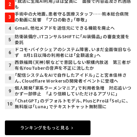
「就活に生成AI利用」ほぼ全員に 面接で内容追及され困惑
2
も
手術中の大地震、患者守る医療スタッフ……熊本総合病院
3
の動画に反響 「プロの動き」「尊敬」
Gmail、他社メアドを送信元にできる機能を廃止へ
4
防衛装備庁、ITコンサルSHIFTに「AI装備品」の審査支援を
5
委託
ドコモ・バイクシェアのシステム障害、いまだ全面復旧なら
6
ず 8月1日以降の利用者には「全額返金」へ
西鉄福岡（天神）駅などで意図しない駅構内放送 第三者が
7
有名YouTuberの音声を不正に流したか
「配信システムをAIで自作したアイドル」こと宮本佳林さ
8
ん、Cloudflare Workersの開発者イベントに登壇へ
個人開発「家系ラーメンマニア」で利用者急増 対応追いつ
9
かず一部停止 「より信頼していただけるアプリに」
「ChatGPT」のデフォルトモデル、PlusとProは「Sol」に、
10
無料版は「Luna」でテキストチャット無制限に
ランキングをもっと見る