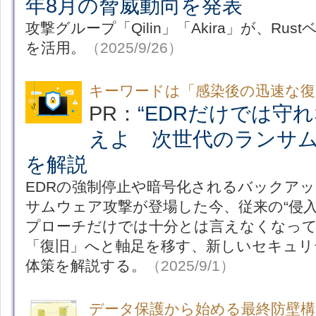
年8月の脅威動向を発表
攻撃グループ「Qilin」「Akira」が、Ru
を活用。
（2025/9/26）
キーワードは「感染後の迅速な復
PR：
“EDRだけでは守
えよ 次世代のランサ
を解説
EDRの強制停止や暗号化されるバックア
サムウェア攻撃が登場した今、従来の“侵入
プローチだけでは十分とは言えなくなって
「復旧」へと軸足を移す、新しいセキュリ
体策を解説する。
（2025/9/1）
データ保護から始める最終防壁構