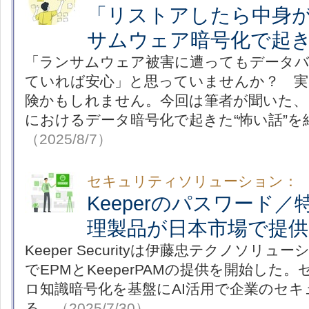
「リストアしたら中身が
サムウェア暗号化で起き
「ランサムウェア被害に遭ってもデータ
ていれば安心」と思っていませんか？ 実
険かもしれません。今回は筆者が聞いた、
におけるデータ暗号化で起きた“怖い話”を
（2025/8/7）
セキュリティソリューション：
Keeperのパスワード
理製品が日本市場で提供
Keeper Securityは伊藤忠テクノソリ
でEPMとKeeperPAMの提供を開始した
ロ知識暗号化を基盤にAI活用で企業のセ
る。
（2025/7/30）