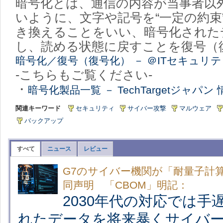
暗号化とは、通信の内容が当事者以
いように、文字や記号を“一定の約束
き換えることをいい、暗号化された
し、読める状態に戻すことを復号（
暗号化／復号（復号化） － ＠ITセキュリ
-こちらもご覧ください-
・
暗号化製品一覧 － TechTargetジャパ
関連キーワード
セキュリティ
サイバー攻撃
マルウェア
バックアップ
すべて
ニュース
レビュー
G7のサイバー機関が「耐量子計算
同声明 「CBOM」明記：
2030年代の対応では手
れたデータを将来暴くサイバ