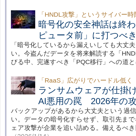
「HNDL攻撃」というサイバー時
暗号化の安全神話は終
ピュータ前」に打つべき
「暗号化しているから漏えいしても大丈夫
い。今盗んだデータを将来解読する「HND
びる中、完遂すべき「PQC移行」への道と
「RaaS」広がりでハードル低く
ランサムウェアが仕掛け
AI悪用の罠 2026年
バックアップがあるから大丈夫という過
い。データの暗号化すらせず、取引先まで
ェア攻撃が企業を追い詰める。備えるべき