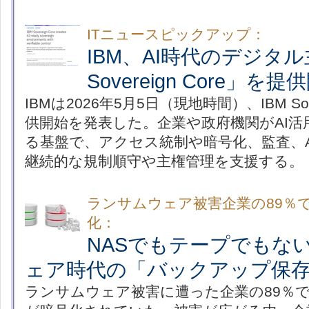
ITニュースピックアップ：
IBM、AI時代のデジタル
Sovereign Core」を提
IBMは2026年5月5日（現地時間）、IBM Sov
供開始を発表した。企業や政府機関がAI活
る基盤で、アクセス統制や暗号化、監査、A
継続的な規制順守や主権管理を支援する。
ランサムウェア被害企業の89％
化：
NASでもテープでもな
ェア時代の「バックアップ保
ランサムウェア被害に遭った企業の89％