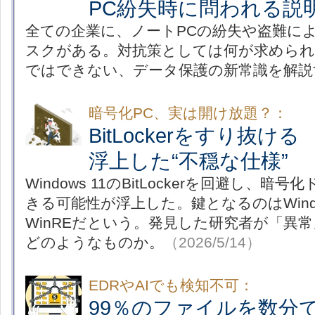
PC紛失時に問われる説
全ての企業に、ノートPCの紛失や盗難に
スクがある。対抗策としては何が求められ
ではできない、データ保護の新常識を解説
暗号化PC、実は開け放題？：
BitLockerをすり抜ける 
浮上した“不穏な仕様”
Windows 11のBitLockerを回避し、暗
きる可能性が浮上した。鍵となるのはWind
WinREだという。発見した研究者が「異
どのようなものか。
（2026/5/14）
EDRやAIでも検知不可：
99％のファイルを数分