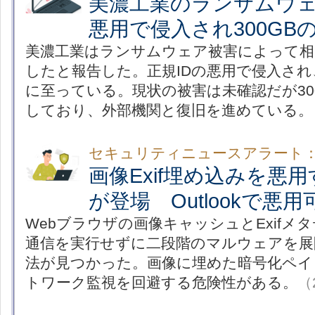
美濃工業のランサムウェ
悪用で侵入され300GB
美濃工業はランサムウェア被害によって相
したと報告した。正規IDの悪用で侵入さ
に至っている。現状の被害は未確認だが30
しており、外部機関と復旧を進めている。
セキュリティニュースアラート
画像Exif埋め込みを悪
が登場 Outlookで悪用
Webブラウザの画像キャッシュとExifメ
通信を実行せずに二段階のマルウェアを展開する
法が見つかった。画像に埋めた暗号化ペイ
トワーク監視を回避する危険性がある。
（2