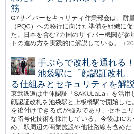
筋
G7サイバーセキュリティ作業部会は、耐
（PQC）への移行に向けた準備を組織に
た。日本を含む7カ国のサイバー機関が参
トの進め方を実践的に解説している。
（20
手ぶらで改札を通れる
池袋駅に「顔認証改札」
る仕組みとセキュリティを解
東武鉄道は生体認証「SAKULaLa」を活
顔認証改札を池袋駅と上板橋駅で開始した
を後付けできる点が強みであり、セキュリ
な暗号化技術を採用している。今後はIC
め、駅周辺の商業施設や他社路線も含めた