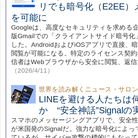
リでも暗号化（E2EE
を可能に
Googleは、高度なセキュリティを求め
版Gmailでの「クライアントサイド暗号化
した。AndroidおよびiOSアプリで直接
閲覧が可能になる。特定のライセンス契約
信者はWebブラウザから安全に閲覧、返
（2026/4/11）
世界を読み解くニュース・サロ
LINEを避ける人たちは
か “安全神話”Signal
スマホのメッセージングアプリで、安全
が米国発のSignalだ。強力な暗号化によ
ているが、サイバー攻撃の標的にもなっ