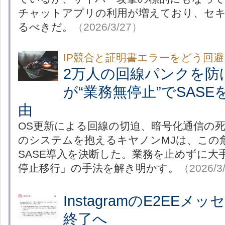
チャットアプリの利用が増えており、セ
るべきだ。
（2026/3/27）
IP競合と証明書エラーをどう回
2万人の回線パンクを防
が“業務無停止”でSAS
由
OS更新による回線の切迫、暗号化通信の死
のシステムを抱えるキヤノンMJは、この
SASE導入を決断した。業務を止めずに大
停止移行」の手法を解き明かす。
（2026/3
InstagramのE2EEメ
終了へ