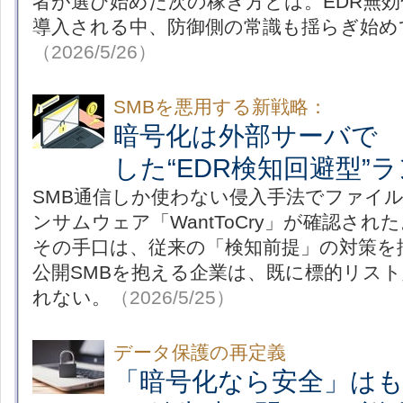
者が選び始めた次の稼ぎ方とは。EDR無
導入される中、防御側の常識も揺らぎ始め
（2026/5/26）
SMBを悪用する新戦略：
暗号化は外部サーバで Wa
した“EDR検知回避型”
SMB通信しか使わない侵入手法でファイ
ンサムウェア「WantToCry」が確認され
その手口は、従来の「検知前提」の対策を
公開SMBを抱える企業は、既に標的リス
れない。
（2026/5/25）
データ保護の再定義
「暗号化なら安全」は