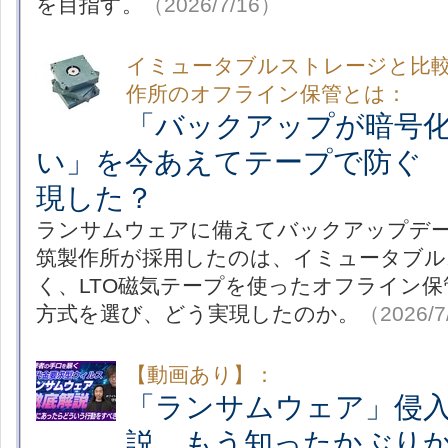
を目指す。
（2026/7/16）
イミュータブルストレージと比
作所のオフライン保管とは：
「バックアップが暗号
い」を今あえてテープで防ぐ
現した？
ランサムウェアに備えてバックアップデ
筑製作所が採用したのは、イミュータブル
く、LTO磁気テープを使ったオフライン
方式を選び、どう実現したのか。
（2026/7
【動画あり】：
「ランサムウェア」侵
説 もう知ったかぶり