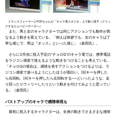
トランスフォーマーとPOPちゃんが「キャラ電スタジオ」上で動く様子（クリッ
クするとムービーデータへ）
また、男と女のキャラクターでは同じアクションでも動作が異
なるよう動きを変えている。「例えば挨拶でも、女のキャラは丁
寧な感じで、男は『オッス』といった感じ」（倉田氏）。
さらに3月頃に投入予定の“チョロQ”のキャラ電では、携帯電話
をラジコン感覚で使えるような動きをつけることも考えている。
「チョロQの場合は、感情を表すアクションをつけるよりは、ラ
ジコン感覚で遊べるようにしたほうが面白い。[6]キーを押した
ら右回転、[4]キーを押したら左回転する──といったような、走
り回ったりウィリーしたりという動きを付けてみようと思ってい
る」（倉田氏）
バストアップのキャラで感情表現も
最初に投入するキャラクターは、全身の動きでさまざまな感情