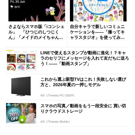
さよならスマホ版「iコンシェ
自分キャラで新しいコミュニ
ル」 「ひつじのしつじく
ケーションを――「撮ってキ
ん」「メイドのメイちゃん」
ャラスタジオ」を使ってみま
はどうなる？
した
LINEで使えるスタンプが動画に進化！？キャ
ラのセリフにメッセージを入れて友だちに送ろ
う！――「動画スタンプ」
これから選ぶ新型TVはこれ！失敗しない選び
方と、2026年夏の一押しモデル
AD（ITmedia PC USER）
スマホの写真／動画をもう一段安全に 買い切
りクラウドストレージ
AD（ITmedia Mobile）