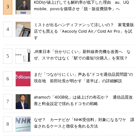
KDDIが値上げしても解約率が低下した理由 au、UQ
mobile、povoを循環させ「脱・販促費競争」へ
ミストが出るハンディファンって涼しいの？ 家電量販
店でも買える「Aecooly Cold Air／Cold Air Pro」を試
す
JR東日本「分かりにくい」新幹線券売機を改善へ な
ぜ、スマホではなく「駅での最短1分購入」を実現？
まだ「つながりにくい」声ある“ドコモ通信品質問題”の
現在地 前田社長が明かす「道半ば」の詳細解説
ahamoの「40GB化」は値上げの布石か？ 通信品質改
善と料金設定で揺れるドコモの戦略
なぜ？ カーナビが「NHK受信料」対象になるワケ 課
金されるケースと徴収を免れる方法