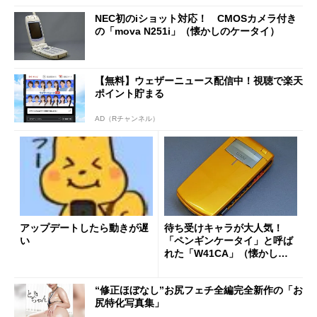
NEC初のiショット対応！ CMOSカメラ付き
の「mova N251i」（懐かしのケータイ）
【無料】ウェザーニュース配信中！視聴で楽天
ポイント貯まる
AD（Rチャンネル）
アップデートしたら動きが遅
待ち受けキャラが大人気！
い
「ペンギンケータイ」と呼ば
れた「W41CA」（懐かしの
ケータイ）
“修正ほぼなし”お尻フェチ全編完全新作の「お
尻特化写真集」