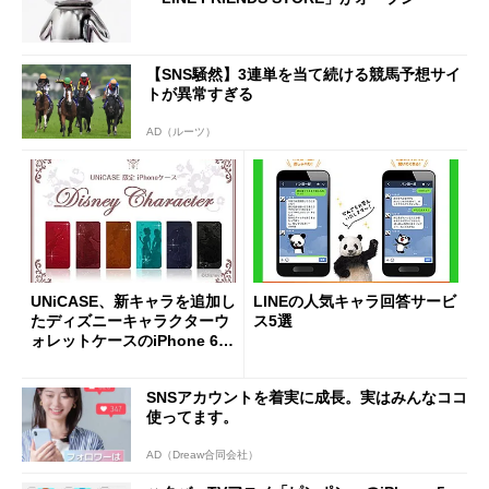
【SNS騒然】3連単を当て続ける競馬予想サイ
トが異常すぎる
AD（ルーツ）
UNiCASE、新キャラを追加し
LINEの人気キャラ回答サービ
たディズニーキャラクターウ
ス5選
ォレットケースのiPhone 6版
を発売
SNSアカウントを着実に成長。実はみんなココ
使ってます。
AD（Dreaw合同会社）