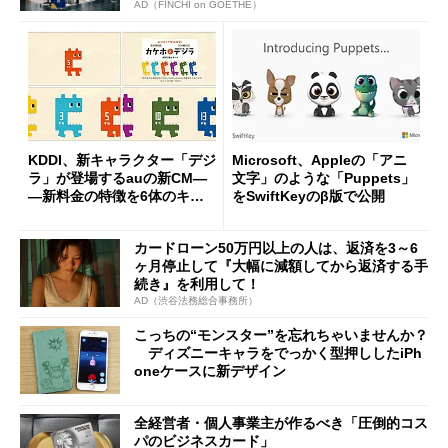
AD（FINCHI on GOETHE）
KDDI、新キャラクター「デジ
Microsoft、Appleの「アニ
ラ」が登場するauの新CM―
文字」のような「Puppets」
―新料金の特徴を6体のキャ
をSwiftKeyのβ版で公開
ラで表現
カードローン50万円以上の人は、返済を3～6
ヶ月停止して『大幅に減額してから返済する手
続き』を利用して！
AD（渋谷法務総合事務所）
こっちの“モンスター”を忘れちゃいませんか？
ディズニーキャラをでっかく型押ししたiPh
oneケースに新デザイン
全経営者・個人事業主が作るべき「圧倒的コス
パのビジネスカード」