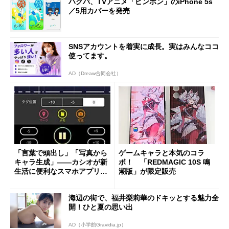
ハクバ、TVアニメ「ピンポン」のiPhone 5s
／5用カバーを発売
SNSアカウントを着実に成長。実はみんなココ
使ってます。
AD（Dreaw合同会社）
「言葉で頭出し」「写真から
ゲームキャラと本気のコラ
キャラ生成」――カシオが新
ボ！ 「REDMAGIC 10S 鳴
生活に便利なスマホアプリ2
潮版」が限定販売
種をリリース
海辺の街で、福井梨莉華のドキッとする魅力全
開！ひと夏の思い出
AD（小学館Gravidia.jp）