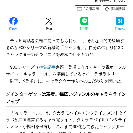
[後藤祥子，ITmedia]
PC用表示
関連情報
Share
Post
LINE
Hatena
テレビ電話を気軽に使ってもらおう──。そんな目的で登場す
るのが900iシリーズの新機能「キャラ電」。自分の代わりに3D
キャラクターの分身アニメを表示させるものだ。
900iシリーズ（
特集記事
参照）登場に向けてキャラ電ポータル
サイト「iキャラコール」を準備しているケイ・ラボラトリー
（以下、Kラボ）に、キャラクター作りへのこだわりを聞いた。
メインターゲットは若者。幅広いジャンルのキャラをライン
アップ
「iキャラコール」は、タカラモバイルエンタテインメントとK
ラボが共同運営するキャラ電サイト。タカラモバイルエンタテイ
ンメントが権利を保有し、これまで3D化してきたキャラクター