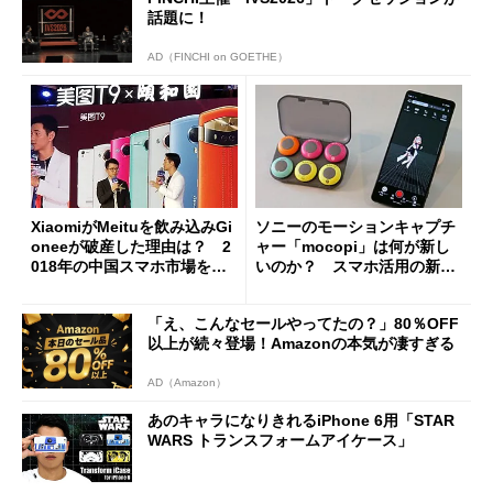
話題に！
AD（FINCHI on GOETHE）
XiaomiがMeituを飲み込みGi
ソニーのモーションキャプチ
oneeが破産した理由は？ 2
ャー「mocopi」は何が新し
018年の中国スマホ市場を振
いのか？ スマホ活用の新た
り返る (1/3)
な可能性
「え、こんなセールやってたの？」80％OFF
以上が続々登場！Amazonの本気が凄すぎる
AD（Amazon）
あのキャラになりきれるiPhone 6用「STAR
WARS トランスフォームアイケース」