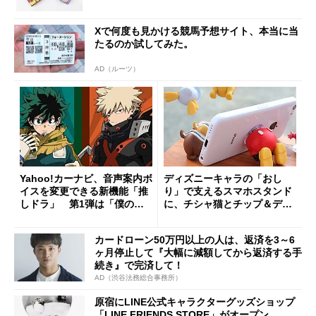
Xで何度も見かける競馬予想サイト、本当に当
たるのか試してみた。
AD（ルーツ）
Yahoo!カーナビ、音声案内ボ
ディズニーキャラの「おし
イスを変更できる新機能「推
り」で支えるスマホスタンド
しドラ」 第1弾は「僕のヒ
に、チシャ猫とチップ＆デー
ーローアカデミア」
ルが登場
カードローン50万円以上の人は、返済を3～6
ヶ月停止して『大幅に減額してから返済する手
続き』で完済して！
AD（渋谷法務総合事務所）
原宿にLINE公式キャラクターグッズショップ
「LINE FRIENDS STORE」がオープン