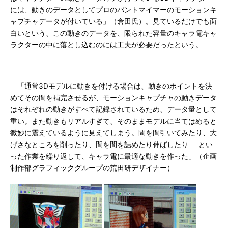
には、動きのデータとしてプロのパントマイマーのモーションキ
ャプチャデータが付いている」（倉田氏）。見ているだけでも面
白いという、この動きのデータを、限られた容量のキャラ電キャ
ラクターの中に落とし込むのには工夫が必要だったという。
「通常3Dモデルに動きを付ける場合は、動きのポイントを決
めてその間を補完させるが、モーションキャプチャの動きデータ
はそれぞれの動きがすべて記録されているため、データ量として
重い。また動きもリアルすぎて、そのままモデルに当てはめると
微妙に震えているように見えてしまう。間を間引いてみたり、大
げさなところを削ったり、間を間を詰めたり伸ばしたり──とい
った作業を繰り返して、キャラ電に最適な動きを作った」（企画
制作部グラフィックグループの荒田研デザイナー）