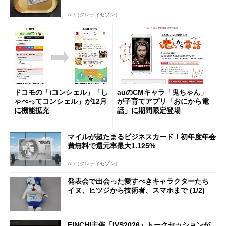
AD（クレディセゾン）
ドコモの「iコンシェル」「し
auのCMキャラ「鬼ちゃん」
ゃべってコンシェル」が12月
が子育てアプリ「おにから電
に機能拡充
話」に期間限定登場
マイルが超たまるビジネスカード！初年度年会
費無料で還元率最大1.125%
AD（クレディセゾン）
発表会で出会った愛すべきキャラクターたち
イヌ、ヒツジから技術者、スマホまで (1/2)
FINCHI主催「IVS2026」トークセッションが