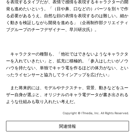
を表現するタイプだが、表情で感情を表現するキャラクターの開
発も進めたいという。「（目や鼻、口などの）パーツを別々で作
る必要があるうえ、自然な顔の表情を表現するのは難しい。細か
く動きを検証しながら開発を進める」（企画制作部クリエイティ
ブグループのチーフデザイナー、早川研次氏）。
キャラクターの種類も、「他社ではできないようなキャラクタ
ーを入れていきたい」と、拡充に積極的。「参入はしたいがノウ
ハウを持たない、単独でキャラ電を作るほどの体力がない、とい
ったライセンサーと協力してラインアップを広げたい」
また将来的には、モデルやテクスチャ、背景、動きなどをユー
ザー自身が選ぶと、オリジナルのキャラ電データが書き出される
ような仕組みも取り入れたい考えだ。
Copyright © ITmedia, Inc. All Rights Reserved.
関連情報