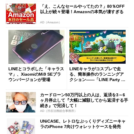
「え、こんなセールやってたの？」80％OFF
以上が続々登場！Amazonの本気が凄すぎる
AD（Amazon）
LINEとコラボした「キャラス
LINEキャラがコスプレで走
マ」、XiaomiのMi9 SEブラ
る、簡単操作のランニングア
ウンバージョンが登場
クション――「LINE Party R
un」
カードローン50万円以上の人は、返済を3～6
ヶ月停止して『大幅に減額してから返済する手
続き』で完済して！
AD（渋谷法務総合事務所）
UNiCASE、レトロなぷっくりディズニーキャ
ラのiPhone 7向けウォレットケースを発売